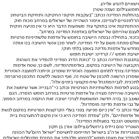
רשאיים להגיע אליהן.
חומש,צילום: נעמה שטרן
בהחלטת המדינה נכתב: "בעקבות תיקוני החקיקה ותחיקת הביטחון
הרלוונטיים לענייננו, איסור השהייה של ישראלים במרחב מכוח חוק
ההתנתקות אינו בתוקף עוד. משמעות הדבר היא כי אין מניעה חוקית
לעצם שהייתם של ישראלים באדמות המדינה במרחב".
כזכור, בתחילה נבנתה הישיבה בחומש על אדמות פלשתיניות פרטיות
אולם פונתה משם על ידי המדינה. לאחר מכן אנשי הישיבה בנו אותה
מחדש על אדמות מדינה באופן בלתי חוקי.
ישיבת חומש // קרדיט: ישיבת חומש
בתגובת המדינה נכתב כי "כוונת הדרג המדיני להסדיר את השהות
הקבועה של הישיבה במקום, באדמותהמדינה. לשם כך, שטח אדמות
המדינה צורף לתחום המועצה האזורית שומרון, וניתנה למועצה האזורית
שומרון הרשאה לתכנון של שטח זה, ואף הוגשה ללשכת התכנון פרוגרמה
לתכנית, לגביהמתנהל שיח מקצועי בימים אלה".
בנגע לאדמות הפלשתיניות הפרטיות נכתב כי "הבנייה אשר שימשה את
הישיבה שהייתה מצויה על אדמות פרטיות במרחב חומש הוסרה, הגם
שאגב כך, בניה חדשה המשמשת לצרכי ישיבה זאת הוקמה במרחב הסמוך,
על גבי אדמות מדינה מוסדרות".
עוד נכתב כי "אין כיום מניעה בפני בעלי הקרקעות הפרטיות במקום לגשת
אל אדמותיהם", ולכן "עמדת המדינה היא כי אין מקום להתערבות בית
המשפט הנכבד בפעולות המדינה".
השגריר טום ניידס בירושלים,צילום: אורן בן חקון
בשגרירות ארה"ב בישראל התייחסו ל
חשיפת "ישראל היום"
על הכוונה
להסדיר את מאחז חומש."להימנע מלהתיר את החזרת מתנחלים ישראלים