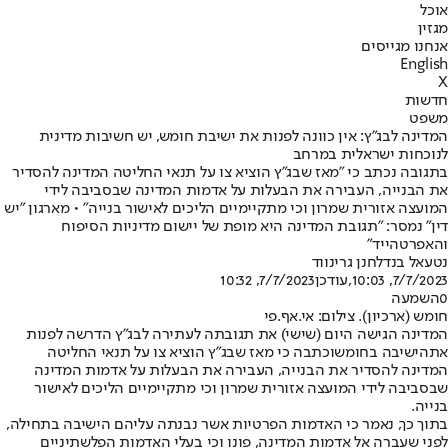
אוכל
מגזין
אנחנו מגייסים
English
X
חדשות
משפט
המדינה לבג״ץ: אין כוונה לפנות את ישיבת חומש, יש חשיבות מדינית
לנוכחות ישראלית במרחב
בתגובה נכתב כי "מאז שבג"ץ הוציא צו על תנאי החליטה המדינה להסדיר
את הבנייה, העבירה את הבעלות על אדמות המדינה שבסביבה לידי
המועצה אזורית שמרון וכי מתקיימיים הליכים לאישור בנייה" • מארגון "יש
דין" נמסר: "תגובת המדינה היא מופת של יישום מדיניות הסיפוח
והאפרטהייד"
נטעאל בנדל
חנן גרינווד
7/7/2023, 10:03
,עודכן
7/7/2023, 10:32
0
השמעה
חומש (ארכיון). צילום: אי.אף.פי
המדינה הגישה היום (שישי) את תגובתה לעתירה לבג"ץ הדרשה לפנות
את
הישיבה בחומש
וכתבה כי מאז שבג"ץ הוציא צו על תנאי החליטה
המדינה להסדיר את הבנייה, העבירה את הבעלות על אדמות המדינה
שבסביבה לידי המועצה אזורית שמרון וכי מתקיימיים הליכים לאישור
בנייה.
בתוך כך, נאמר כי האדמות הפרטיות אשר נבנתה עליהם הישיבה בתחילה,
לפני שעברה אל אדמות המדינה, פונו וכי בעלי האדמות הפלשתיניים