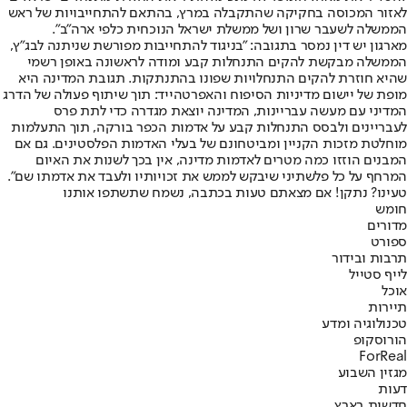
לאזור המכוסה בחקיקה שהתקבלה במרץ, בהתאם להתחייבויות של ראש
הממשלה לשעבר שרון ושל ממשלת ישראל הנוכחית כלפי ארה"ב".
מארגון יש דין נמסר בתגובה: "בניגוד להתחייבות מפורשת שניתנה לבג"ץ,
הממשלה מבקשת להקים התנחלות קבע ומודה לראשונה באופן רשמי
שהיא חוזרת להקים התנחלויות שפונו בהתנתקות. תגובת המדינה היא
מופת של יישום מדיניות הסיפוח והאפרטהייד: תוך שיתוף פעולה של הדרג
המדיני עם מעשה עבריינות, המדינה יוצאת מגדרה כדי לתת פרס
לעבריינים ולבסס התנחלות קבע על אדמות הכפר בורקה, תוך התעלמות
מוחלטת מזכות הקניין ומביטחונם של בעלי האדמות הפלסטינים. גם אם
המבנים הוזזו כמה מטרים לאדמות מדינה, אין בכך לשנות את האיום
המרחף על כל פלשתיני שיבקש לממש את זכויותיו ולעבד את אדמתו שם".
טעינו? נתקן! אם מצאתם טעות בכתבה, נשמח שתשתפו אותנו
חומש
מדורים
ספורט
תרבות ובידור
לייף סטייל
אוכל
תיירות
טכנולוגיה ומדע
הורוסקופ
ForReal
מגזין השבוע
דעות
חדשות בארץ