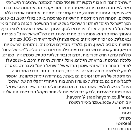
"ישראל היום" הוא גוף תקשורת שנוסד מתוך האמונה שהציבור הישראלי
ראוי לעיתונות טובה יותר, מאוזנת יותר ומדויקת יותר. עיתונות שמדברת
ולא צועקת. עיתונות אמינה, אובייקטיבית ועניינית. עיתונות אחרת וללא
תשלום. המהדורה המודפסת הראשונה פורסמה ב-30 ביולי 2007, וב-2010
הפך "ישראל היום" לעיתון הישראלי בעל שיעור החשיפה הגבוה ביותר בימי
חול. מו"ל העיתון היא ד"ר מרים אדלסון. העורך הראשי הוא עמר לחמנוביץ,
והעורך המייסד הוא עמוס רגב. אתרי האינטרנט של "ישראל היום" בעברית
ובאנגלית, כמו כן היישומונים (אפליקציות) לאנדרואיד ול-iOS, מציגים
חדשות מסביב לשעון, תוכן בלעדי, מבזקים ועדכונים, ניתוחים ופרשנויות,
וידיאו, פודקאסטים ושידורים חיים. פלטפורמות הדיגיטל של "ישראל היום"
כוללות ערוצי חדשות ודעות, תרבות ובידור, לייף סטייל, טכנולוגיה, ספורט,
כלכלה וצרכנות, בריאות, חיילים, אוכל, יהדות, תיירות ורכב. ב-2021 עלו
לאוויר האתר החדש והיישומון החדש של "ישראל היום" בעברית, במטרה
לספק לגולשים חוויה מהירה, עדכנית, בטוחה ונוחה. תכני המהדורה
המודפסת של העיתון זמינים גם באתר, במהדורה יומית מקוונת, ואפשר
לקבל אותם גם בניוזלטר. מועדון ההטבות הייחודי "הקליקה של ישראל
היום" מציע לגולשי האתר הנחות ומבצעים על מוצרים ושירותים. ישראל
היום פתוח להערות, לביקורת ולהצעות לשיפור מקהל הקוראים. פנו אלינו
במייל hayom@israelhayom.co.il.
יום חמישי, 23.4.2026
ו' באייר תשפ"ו
חדשות
דעות
ספורט
ForReal
תרבות ובידור