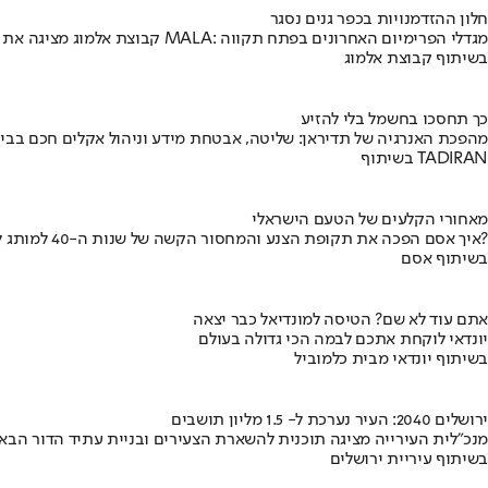
חלון ההזדמנויות בכפר גנים נסגר
קבוצת אלמוג מציגה את פרויקט MALA: מגדלי הפרימיום האחרונים בפתח תקווה
בשיתוף קבוצת אלמוג
כך תחסכו בחשמל בלי להזיע
מהפכת האנרגיה של תדיראן: שליטה, אבטחת מידע וניהול אקלים חכם בבי
בשיתוף TADIRAN
מאחורי הקלעים של הטעם הישראלי
איך אסם הפכה את תקופת הצנע והמחסור הקשה של שנות ה-40 למותג לאומי?
בשיתוף אסם
אתם עוד לא שם? הטיסה למונדיאל כבר יצאה
יונדאי לוקחת אתכם לבמה הכי גדולה בעולם
בשיתוף יונדאי מבית כלמוביל
ירושלים 2040: העיר נערכת ל- 1.5 מליון תושבים
מנכ"לית העירייה מציגה תוכנית להשארת הצעירים ובניית עתיד הדור הבא
בשיתוף עיריית ירושלים