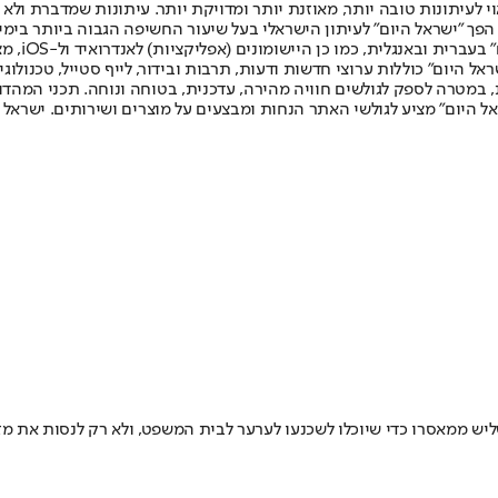
לעיתונות טובה יותר, מאוזנת יותר ומדויקת יותר. עיתונות שמדברת ולא צ
שלום. המהדורה המודפסת הראשונה פורסמה ב-30 ביולי 2007, וב-2010 הפך "ישראל היום" לעיתון הישראלי בעל שי
לחמנוביץ,
ל היום" כוללות ערוצי חדשות ודעות, תרבות ובידור, לייף סטייל, טכנולוגיה
ברית, במטרה לספק לגולשים חוויה מהירה, עדכנית, בטוחה ונוחה. תכני המה
ל היום" מציע לגולשי האתר הנחות ומבצעים על מוצרים ושירותים. ישראל 
ממאסרו כדי שיוכלו לשכנעו לערער לבית המשפט, ולא רק לנסות את מזלו 