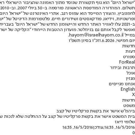
"ישראל היום" הוא גוף תקשורת שנוסד מתוך האמונה שהציבור הישראלי ראוי 
ת
ופרשנויות, וידיאו, פודקאסטים ושידורים חיים. פלטפורמות הדיגיטל של "ישרא
ב-2021 עלו לאוויר האתר החדש והיישומון החדש של "ישראל היום" בע
ואפשר לקבל אותם גם בניוזלטר. מועדון ההטבות הייחודי "הקליקה של ישרא
במייל hayom@israelhayom.co.il.
יום חמישי, 11.6.2026
כ"ו בסיון תשפ"ו
חדשות
דעות
ספורט
ForReal
תרבות ובידור
אוכל
מגזין
אנחנו מגייסים
English
X
חדשות
משפט
ביהמ"ש אישר את בקשת פרקליטיו של קצב
בית המשפט אישר את בקשת פרקליטיו של קצב על ההחלטה שלא לנכות שליש 
שלומי דיאז
16/5/2016, 16:35
,עודכן
16/5/2016, 16:35
0