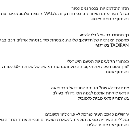
חלון ההזדמנויות בכפר גנים נסגר
קבוצת אלמוג מציגה את פרויקט MALA: מגדלי הפרימיום האחרונים בפתח תקווה
בשיתוף קבוצת אלמוג
כך תחסכו בחשמל בלי להזיע
מהפכת האנרגיה של תדיראן: שליטה, אבטחת מידע וניהול אקלים חכם בבי
בשיתוף TADIRAN
מאחורי הקלעים של הטעם הישראלי
איך אסם הפכה את תקופת הצנע והמחסור הקשה של שנות ה-40 למותג לאומי?
בשיתוף אסם
אתם עוד לא שם? הטיסה למונדיאל כבר יצאה
יונדאי לוקחת אתכם לבמה הכי גדולה בעולם
בשיתוף יונדאי מבית כלמוביל
ירושלים 2040: העיר נערכת ל- 1.5 מליון תושבים
מנכ"לית העירייה מציגה תוכנית להשארת הצעירים ובניית עתיד הדור הבא
בשיתוף עיריית ירושלים