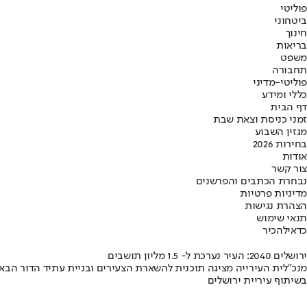
פוליטי
ביטחוני
חינוך
בריאות
משפט
תחבורה
פוליטי-מדיני
כללי ומידע
דף הבית
זמני כניסת וצאת שבת
מגזין השבוע
בחירות 2026
אודות
צור קשר
נבחרת הכתבים והפרשנים
מדיניות פרטיות
הצהרת נגישות
תנאי שימוש
כדאי
להכיר
ירושלים 2040: העיר נערכת ל- 1.5 מליון תושבים
מנכ"לית העירייה מציגה תוכנית להשארת הצעירים ובניית עתיד הדור הבא
בשיתוף עיריית ירושלים