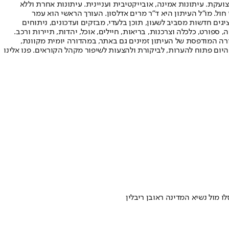
ועקת. עיתונות אמינה, אובייקטיבית ועניינית. עיתונות אחרת וללא
עור החשיפה הגבוה ביותר בימי חול. מו"ל העיתון היא ד"ר מרים אדלסון. העורך הראשי הוא עמר
 והעורך המייסד הוא עמוס רגב. אתרי האינטרנט של "ישראל היום" בעברית ובאנגלית, כמו כן היישומונים (אפליקציות) לאנדרואיד ול-iOS, מציגים חדשות מסביב לשעון, תוכן בלעדי, מבזקים ועדכונים, ניתוחים
, ספורט, כלכלה וצרכנות, בריאות, חיילים, אוכל, יהדות, תיירות ורכב.
דורה המודפסת של העיתון זמינים גם באתר, במהדורה יומית מקוונת,
היום פתוח להערות, לביקורת ולהצעות לשיפור מקהל הקוראים. פנו אלינו
מול נשיא המדינה ראובן ריבלין