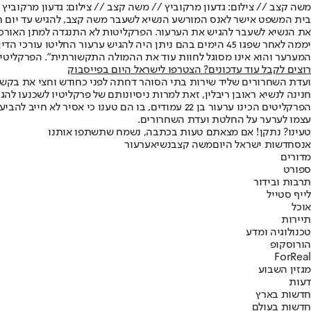
משה קצב // צילום: גדעון מרקוביץ // משה קצב // צילום: גדעון מרקוביץ
בית המשפט אישר לאנס המורשע הנשיא לשעבר משה קצב, להגיש עד יום חמ
את הנשיא לשעבר להגיש את הערעור. הפרקליטות לא התנגדה למתן האורכ
יממה לאחר שפגו 45 הימים בהם ניתן היה להגיש ערעור החלי
המערער והוא אינו מסוגל לחוות עוד את ההמולה התקשורתית". הפרקליטים
רוצים לקבל עוד עדכונים? הצטרפו לישראל היום בפייסבוק
ועדת השחרורים שליד שירות בתי הסוהר דחתה לפני כחודש וחצי את בקשת
חנינה לנשיא ראובן ריבלין, זאת למרות ניסיונותם של פרקליטיו לשכנעו להגי
הפרקליטים הכינו ערעור בן 22 עמודים, בו הם טענו
עצמו לערער על החלטת ועדת השחרורים.
טעינו? נתקן! אם מצאתם טעות בכתבה, נשמח שתשתפו אותנו
אנס
חדשות ישראל היום
משה קצב
נשיא
ערעור
מדורים
ספורט
תרבות ובידור
לייף סטייל
אוכל
תיירות
טכנולוגיה ומדע
הורוסקופ
ForReal
מגזין השבוע
דעות
חדשות בארץ
חדשות בעולם