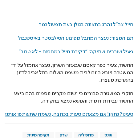
חייל צה"ל נהרג בתאונה בגולן בעת תפעול נמר
תם המצוד: נעצר המחבל מפיגוע הסילבסטר באיסטנבול
פעיל שוברים שתיקה: "דקירת חייל במחסום - לא טרור"
החשוד, צעיר כפר קאסם שבאזור השרון, נעצר אתמול על ידי 
המשטרה ויובא היום לבית משפט השלום בתל אביב לדיון 
בהארכת מעצרו.
חוקרי המשטרה סבורים כי ישנם מקרים נוספים בהם ביצע 
החשוד עבירות דומות והנושא נמצא בחקירה.
טעינו? נתקן! אם מצאתם טעות בכתבה, נשמח שתשתפו אותנו
אונס
פדופיליה
שרון
תקיפה מינית