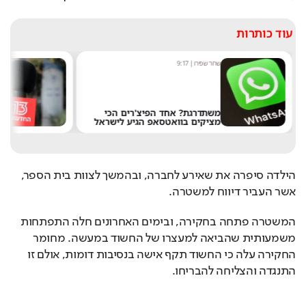
עוד כותרות
שחר שפירו
|
9:17
מערכ
משתדרגת? אחד הפיצ'רים הכי
מציקים בוואטסאפ הגיע לישראל
את 
הילדה סיפרה את שאירע לחברה, ובהמשך לצוות בית הספר, 
אשר העביר דיווח למשטרה.
המשטרה פתחה בחקירה, ובימים האחרונים חלה התפתחות 
משמעותית שהביאה למעצרו של החשוד במעשה. מחומר 
החקירה עלה כי החשוד תקף אישה בנסיבות דומות, אולם זו 
התנגדה והצליחה להבריחו.