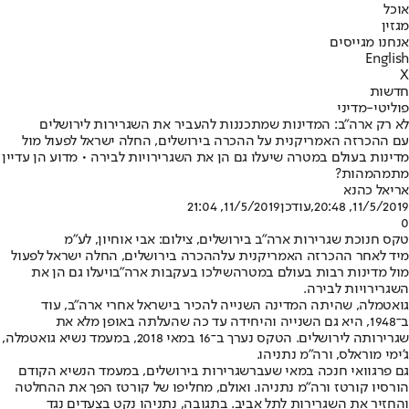
אוכל
מגזין
אנחנו מגייסים
English
X
חדשות
פוליטי-מדיני
לא רק ארה"ב: המדינות שמתכננות להעביר את השגרירות לירושלים
עם ההכרזה האמריקנית על ההכרה בירושלים, החלה ישראל לפעול מול
מדינות בעולם במטרה שיעלו גם הן את השגרירויות לבירה • מדוע הן עדיין
מתמהמהות?
אריאל כהנא
11/5/2019, 20:48
,עודכן
11/5/2019, 21:04
0
טקס חנוכת שגרירות ארה"ב בירושלים, צילום: אבי אוחיון, לע"מ
מיד לאחר ההכרזה האמריקנית על
ההכרה בירושלים
, החלה ישראל לפעול
מול מדינות רבות בעולם במטרה
שילכו בעקבות ארה"ב
ויעלו גם הן את
השגרירויות לבירה.
גואטמלה, שהיתה המדינה השנייה להכיר בישראל אחרי ארה"ב, עוד
ב־1948, היא גם השנייה והיחידה עד כה שהעלתה באופן מלא את
שגרירותה לירושלים. הטקס נערך ב־16 במאי 2018, במעמד נשיא גואטמלה,
ג'ימי מוראלס, ורה"מ נתניהו.
גם פרגוואי חנכה במאי שעבר
שגרירות בירושלים
, במעמד הנשיא הקודם
הורסיו קורטז ורה"מ נתניהו. ואולם, מחליפו של קורטז הפך את ההחלטה
והחזיר את השגרירות לתל אביב. בתגובה, נתניהו נקט בצעדים נגד