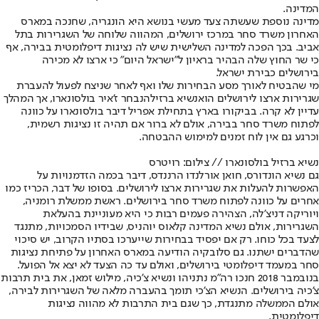
המדינה.
מדינה נוספת שעשתה צעד מעשי בנושא היא הונגריה, שחנכה במארס
האחרון משרד סחר במרכז ירושלים, המהווה שלוחה של השגרירות בתל
אביב. בכך הפכה למדינה השלישית שיש לה נציגות דיפלומטית בבירה, אף
כי שר החוץ שלה הבהיר בראיון ל"ישראל היום" כי ארצו לא מכירה
בירושלים כבירת ישראל.
מי שהבטיח לאורך מסע הבחירות שלו ואף לאחר שניצח לפעול להעברת
שגרירות ארצו לירושלים הוא
נשיא ברזיל
הנבחר ז'איר בולסונארו, אך המהלך
עדיין לא קרה. בביקורו בארץ בתחילת אפריל דיבר בולסונארו על כוונה
לפתוח משרד סחר בבירה, אולם לא ברור אם תהיה זו נציגות רשמית,
וכרגע גם אין לוח זמנים למימוש ההבטחה.
נשיא ברזיל בולסונארו // צילום: רויטרס
גם נשיא הונדורס, חואן אורלנדו הרננדס, דיבר בכמה הזדמנויות על
האפשרות להעלות את שגרירות ארצו לירושלים. בסופו של דבר, הכריז כמו
אחרים על כוונה לפתוח משרד סחר בירושלים. ראשת ממשלת רומניה,
ויוריקה דניצ'לה, הצהירה פעמים רבות כי היא מעוניינת בהעלאת
השגרירות, אולם נשיא המדינה קלאוס יוהניס, שבידיו הסמכויות, מתנגד
לצעד בכל כוחו. רק אם יפסיד בבחירות שייערכו בסתיו הקרוב, יש סיכוי
שהדברים ישתנו. גם סלובקיה הודיעה במארס האחרון על פתיחת נציגות
סחר במעמד דיפלומטי בירושלים, ואולם עד כה הצעד לא יצא אל הפועל.
בנובמבר 2018 חנכו רה"מ נתניהו ונשיא צ'כיה, מילוש זמאן, את בית תרבות
צ'כיה בירושלים. הנשיא הצ'כי תומך בהעברה מלאה של השגרירות לבירה,
אולם הממשלה מתנגדת, כך שגם בית התרבות לא מהווה נציגות
דיפלומטית.