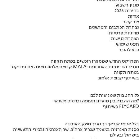
מגזין השבוע
בחירות 2026
אודות
צור קשר
נבחרת הכתבים והפרשנים
מדיניות פרטיות
הצהרת נגישות
תנאי שימוש
כדאי
להכיר
הפרויקט החדש שמסקרן רוכשים בפתח תקווה
קבוצת אלמוג מציגה את פרויקט MALA: מגדלי הפרימיום האחרונים
בפתח תקווה
בשיתוף קבוצת אלמוג
כל ההטבות שמגיעות לכם
מה ההבדל בין מועדון תעופה וכרטיס אשראי?
בשיתוף FLYCARD
בצל איומי איראן: כך נערך משק האנרגיה
פסגת האנרגיה במעמד שגריר ארה"ב, שר האנרגיה ובכירי התעשייה
בישראל ובעולם