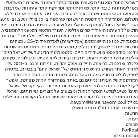
"ישראל היום" הוא גוף תקשורת שנוסד מתוך האמונה שהציבור הישראלי
ראוי לעיתונות טובה יותר, מאוזנת יותר ומדויקת יותר. עיתונות שמדברת
ולא צועקת. עיתונות אמינה, אובייקטיבית ועניינית. עיתונות אחרת וללא
תשלום. המהדורה המודפסת הראשונה פורסמה ב-30 ביולי 2007, וב-2010
הפך "ישראל היום" לעיתון הישראלי בעל שיעור החשיפה הגבוה ביותר בימי
חול. מו"ל העיתון היא ד"ר מרים אדלסון. העורך הראשי הוא עמר לחמנוביץ,
והעורך המייסד הוא עמוס רגב. אתרי האינטרנט של "ישראל היום" בעברית
ובאנגלית, כמו כן היישומונים (אפליקציות) לאנדרואיד ול-iOS, מציגים
חדשות מסביב לשעון, תוכן בלעדי, מבזקים ועדכונים, ניתוחים ופרשנויות,
וידיאו, פודקאסטים ושידורים חיים. פלטפורמות הדיגיטל של "ישראל היום"
כוללות ערוצי חדשות ודעות, תרבות ובידור, לייף סטייל, טכנולוגיה, ספורט,
כלכלה וצרכנות, בריאות, חיילים, אוכל, יהדות, תיירות ורכב. ב-2021 עלו
לאוויר האתר החדש והיישומון החדש של "ישראל היום" בעברית, במטרה
לספק לגולשים חוויה מהירה, עדכנית, בטוחה ונוחה. תכני המהדורה
המודפסת של העיתון זמינים גם באתר, במהדורה יומית מקוונת, ואפשר
לקבל אותם גם בניוזלטר. מועדון ההטבות הייחודי "הקליקה של ישראל
היום" מציע לגולשי האתר הנחות ומבצעים על מוצרים ושירותים. ישראל
היום פתוח להערות, לביקורת ולהצעות לשיפור מקהל הקוראים. פנו אלינו
במייל hayom@israelhayom.co.il.
יום שבת, 11.7.2026
כ"ו בתמוז תשפ"ו
חדשות
דעות
ספורט
ForReal
תרבות ובידור