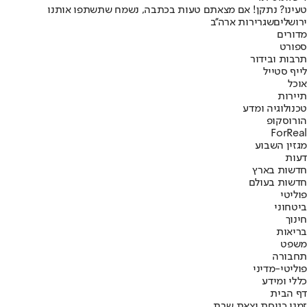
טעינו? נתקן! אם מצאתם טעות בכתבה, נשמח שתשתפו אותנו
ירושלים
שגרירות ארה''ב
מדורים
ספורט
תרבות ובידור
לייף סטייל
אוכל
תיירות
טכנולוגיה ומדע
הורוסקופ
ForReal
מגזין השבוע
דעות
חדשות בארץ
חדשות בעולם
פוליטי
ביטחוני
חינוך
בריאות
משפט
תחבורה
פוליטי-מדיני
כללי ומידע
דף הבית
זמני כניסת וצאת שבת