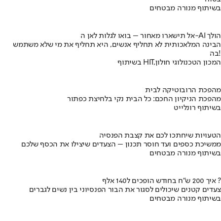
בשיתוף מנורה מבטחים
אל תישארו מאחור – בואו לגלות לאן ה-AI הולך
הבינה המלאכותית לא תחליף אנשים, היא תחליף את מי שלא משתמש
בה!
בשיתוף HIT,המכון הטכנולוגי חולון
מהפכת הרובוטיקה לבית
מהפכת הניקיון החכם: כל הבית נקי בלחיצת כפתור
בשיתוף רונלייט
הטעויות שיחתכו לכם את קצבת הפנסיה
ממשיכת כספים ועד חוסר תכנון – הצעדים שיצילו את הכסף שלכם
בשיתוף מנורה מבטחים
איך 200 ש"ח בחודש הופכים ל140 אלף ?
צעדים קטנים שיכולים לסגור את הבור הפנסיוני בין נשים לגברים
בשיתוף מנורה מבטחים