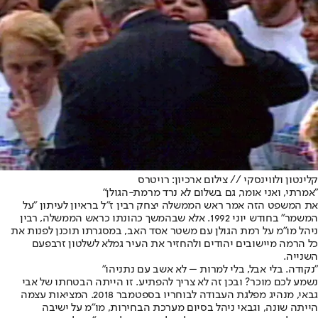
קלינטון ולווינסקי // צילום ארכיון: רויטרס
"אמרתי, ואני אומר, גם בשלום לא נרד מרמת-הגולן"
את המשפט הזה אמר ראש הממשלה יצחק רבין ז"ל בראיון לעיתון "על
המשמר" בחודש יוני 1992. אלא שבהמשך כהונתו כראש הממשלה, רבין
ניהל מו"מ על רמת הגולן עם משטר אסד האב, במסגרתו תוכנן לפנות את
כל הרמה מיישובים יהודים ולהחזיר את העיר גמלא לשלטון זר
בפעם
השנייה
.
"נקודה. בלי אבל, בלי למרות – לא אשב עם נתניהו"
נשמע לכם מוכר? ובכן זה לא צריך להפתיע. זו הייתה הבטחתו של אבי
גבאי, מנהיג מפלגת העבודה לבוחריו בספטמבר 2018. המציאות עצמה
הייתה שונה, וגבאי ניהל בסיום מערכת הבחירות, מו"מ על ישיבה