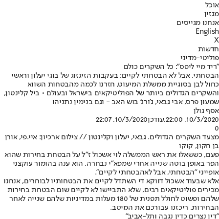
אוכל
מגזין
אנחנו מגייסים
English
X
חדשות
פוליטי-מדיני
"ריד מיי ליפס": כל השקרים כולם
הבטחתי, אבל לא הבטחתי לקיים: בעקבות הזיגזוג של בוגי יעלון וראשי
כחול לבן בסוגיית ממשלת המיעוט, חזרנו לכמה מהבטחות השווא
והשקרים הגדולים ביותר של הפוליטיקאים בישראל ובעולם • ביל קלינטון,
שמעון פרס, אבי גבאי, ג'ורג' בוש האב - וגם בנימין נתניהו
אסף גולן
10/3/2020, 22:00
,עודכן
10/3/2020, 22:07
0
מצעד השקרים הגדולים. גבאי, יעלון וקלינטון // צילום ארכיון: איי.פי, אורן
בן חקון, קוקו
פעם, כששאלו את ראש הממשלה לוי אשכול ז"ל על הבטחת בחירות שהוא
הפר באופן בוטה שנייה אחרי שמפא"י נבחרה, הוא ענה בהומור עוקצני
אופייני "הבטחתי, אבל לא
הבטחתי לקיים
".
אלא שבעוד אשכול דווקא די השתדל לקיים את הבטחותיו לבוחרים, אנחנו
מכירים פוליטיקאים רבים, שלא התביישו לא לקיים שום הבטחת בחירות
שלהם ופשוט לחולל תפנית של 180 מעלות במדיניות שלהם שנייה לאחר
הבחירות. ריכזנו עבורכם את המיטב.
"דין נצרים כדין נגבה ותל-אביב"