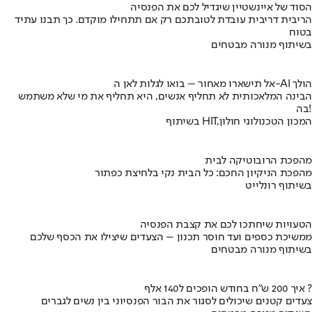
הסוד של איינשטיין שיגדיל לכם את הפנסיה
הריבית דריבית עובדת לטובתכם רק אם תתחילו מוקדם. כך תבנו עתיד
בטוח
בשיתוף מנורה מבטחים
אל תישארו מאחור – בואו לגלות לאן ה-AI הולך
הבינה המלאכותית לא תחליף אנשים, היא תחליף את מי שלא משתמש
בה!
בשיתוף HIT,המכון הטכנולוגי חולון
מהפכת הרובוטיקה לבית
מהפכת הניקיון החכם: כל הבית נקי בלחיצת כפתור
בשיתוף רונלייט
הטעויות שיחתכו לכם את קצבת הפנסיה
ממשיכת כספים ועד חוסר תכנון – הצעדים שיצילו את הכסף שלכם
בשיתוף מנורה מבטחים
איך 200 ש"ח בחודש הופכים ל140 אלף ?
צעדים קטנים שיכולים לסגור את הבור הפנסיוני בין נשים לגברים