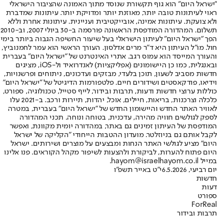
"ישראל היום" הוא גוף תקשורת שנוסד מתוך האמונה שהציבור הישראלי
ראוי לעיתונות טובה יותר, מאוזנת יותר ומדויקת יותר. עיתונות שמדברת
ולא צועקת. עיתונות אמינה, אובייקטיבית ועניינית. עיתונות אחרת וללא
תשלום. המהדורה המודפסת הראשונה פורסמה ב-30 ביולי 2007, וב-2010
הפך "ישראל היום" לעיתון הישראלי בעל שיעור החשיפה הגבוה ביותר בימי
חול. מו"ל העיתון היא ד"ר מרים אדלסון. העורך הראשי הוא עמר לחמנוביץ,
והעורך המייסד הוא עמוס רגב. אתרי האינטרנט של "ישראל היום" בעברית
ובאנגלית, כמו כן היישומונים (אפליקציות) לאנדרואיד ול-iOS, מציגים
חדשות מסביב לשעון, תוכן בלעדי, מבזקים ועדכונים, ניתוחים ופרשנויות,
וידיאו, פודקאסטים ושידורים חיים. פלטפורמות הדיגיטל של "ישראל היום"
כוללות ערוצי חדשות ודעות, תרבות ובידור, לייף סטייל, טכנולוגיה, ספורט,
כלכלה וצרכנות, בריאות, חיילים, אוכל, יהדות, תיירות ורכב. ב-2021 עלו
לאוויר האתר החדש והיישומון החדש של "ישראל היום" בעברית, במטרה
לספק לגולשים חוויה מהירה, עדכנית, בטוחה ונוחה. תכני המהדורה
המודפסת של העיתון זמינים גם באתר, במהדורה יומית מקוונת, ואפשר
לקבל אותם גם בניוזלטר. מועדון ההטבות הייחודי "הקליקה של ישראל
היום" מציע לגולשי האתר הנחות ומבצעים על מוצרים ושירותים. ישראל
היום פתוח להערות, לביקורת ולהצעות לשיפור מקהל הקוראים. פנו אלינו
במייל hayom@israelhayom.co.il.
יום רביעי, 6.5.2026
י"ט באייר תשפ"ו
חדשות
דעות
ספורט
ForReal
תרבות ובידור