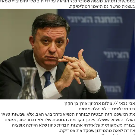
בממשלת נתניהו, מעשה שסוכל ככל הנראה על ידי ח"כ שלי יחימוביץ שמאז
בעצמה פרשה גם היא
מן הפוליטיקה
.
אבי גבאי // צילום ארכיון: אורן בן חקון
ריד מיי ליפס – לא נעלה מיסים
את המשפט הזה הבטיח לבוחריו הנשיא ג'ורג' בוש האב, אלא שבשנת 1990
העלה הנשיא, ששילם על כך בקדנציה הנוספת שלו ולא נבחר שוב, מיסים
בצורה משמעותית על אזרחי ארצות הברית כיוון שלא הייתה אופציה
אחרת לצאת מהמיתון שפקד את אמריקה.