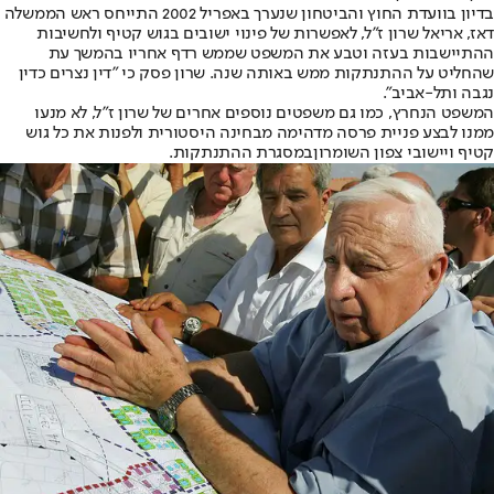
בדיון בוועדת החוץ והביטחון שנערך באפריל 2002 התייחס ראש הממשלה
דאז, אריאל שרון ז"ל, לאפשרות של פינוי ישובים בגוש קטיף ולחשיבות
ההתיישבות בעזה וטבע את המשפט שממש רדף אחריו בהמשך עת
שהחליט על ההתנתקות ממש באותה שנה. שרון פסק כי "דין נצרים כדין
נגבה ותל-אביב".
המשפט הנחרץ, כמו גם משפטים נוספים אחרים של שרון ז"ל, לא מנעו
ממנו לבצע פניית פרסה מדהימה מבחינה היסטורית ולפנות את כל גוש
קטיף ויישובי צפון השומרון
במסגרת ההתנתקות
.