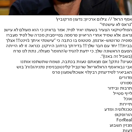
אסף הראל // צילום ארכיון: גדעון מרקוביץ'
"גראס לא עישנתי"
הפוליטיקאי הצעיר בשעתו יאיר לפיד, אמר בראיון כי הוא מעולם לא עישן
גראס. אלא שמיד אחרי הריאיון פרסמה בפייסבוק מכרה של לפיד מעברו
סופיה טרוטוש-ארגמן, סטטוס בו כתבה כי "עישנתי איתך ג'וינט!!! אצלך
בבית!!! יחד עם חבר שלך!!! בדירתך ברחוב הירקון. כנראה זו לא הייתה
הפעם הראשונה שלך, כי ידעת להגיד ש'החומר' מעולה, נתת לנו פרח
(בשביל זה באנו)".
טעינו? נתקן! אם מצאתם טעות בכתבה, נשמח שתשתפו אותנו
אבי גבאי
אסף הראל
אריאל שרון
ביל קלינטון
בנימין נתניהו
ג'ורג' בוש
האב
יאיר לפיד
יצחק רבין
לוי אשכול
שמעון פרס
מדורים
ספורט
תרבות ובידור
לייף סטייל
אוכל
תיירות
טכנולוגיה ומדע
הורוסקופ
ForReal
מגזין השבוע
דעות