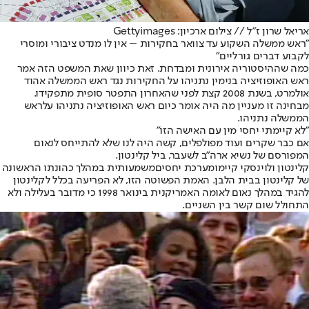
אריאל שרון ז"ל // צילום ארכיון: Gettyimages
"ראש ממשלה השקוע עד צוואר בחקירות – אין לו מנדט ציבורי ומוסרי
לקבוע דברים גורליים"
כמה שההיסטוריה אירונית ומבדחת. זאת כיוון שאת המשפט הזה אמר
ראש האופוזיציה בנימין נתניהו על החקירות נגד ראש הממשלה אהוד
אולמרט, בשנת 2008 קצת לפני שהאחרון התפטר סופית מתפקידו.
מבחינה זו מעניין מה היה אומר כיום ראש האופוזיציה נתניהו על
ראש
הממשלה נתניהו
.
"לא קיימתי יחסי מין עם האישה הזו"
אם כבר שקרים ועוד מפולפלים, קשה היה לנו שלא להתייחס לנאום
המפורסם של נשיא ארה"ב לשעבר, ביל קלינטון.
קלינטון ולוינסקי קיימו
מערכת יחסים
משמעותית במהלך כהונתו הראשונה
של קלינטון בבית הלבן. האמת הפשוטה הזו, לא הפריעה בכלל לקלינטון
להגיד במהלך נאום לאומה האמריקנית בינואר 1998 כי מדובר בעלילה ולא
התחולל שום קשר בין השניים.