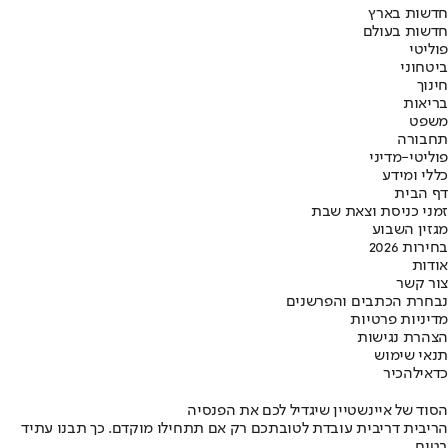
חדשות בארץ
חדשות בעולם
פוליטי
ביטחוני
חינוך
בריאות
משפט
תחבורה
פוליטי-מדיני
כללי ומידע
דף הבית
זמני כניסת וצאת שבת
מגזין השבוע
בחירות 2026
אודות
צור קשר
נבחרת הכתבים והפרשנים
מדיניות פרטיות
הצהרת נגישות
תנאי שימוש
כדאי
להכיר
הסוד של איינשטיין שיגדיל לכם את הפנסיה
הריבית דריבית עובדת לטובתכם רק אם תתחילו מוקדם. כך תבנו עתיד
בטוח