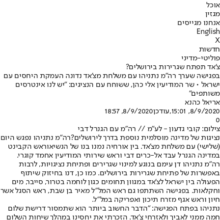
אוכל
מגזין
אנחנו מגייסים
English
X
חדשות
פוליטי-מדיני
צ'אד תפתח שגרירות בירושלים?
בפגישה שערך רה"מ נתניהו עם משלחת מצ'אד נדונה העמקת היחסים עם
ישראל • שר המודיעין אלי כהן, ששוחח עם הנציגים: "יש לנו אינטרסים
משותפים"
אריאל כהנא
8/9/2020, 15:01
,עודכן
8/9/2020, 18:57
0
צילום: קובי גדעון - לע"מ // רה"מ עם הגנרל דבי
נציגות של מדינה מוסלמית נוספת בדרך לירושלים?
רה"מ נתניהו נפגש היום
(שלישי) עם משלחת מצ'אד. בין אורחיה נמנו בנו של הנשיא
וראש הקבינט
במדינה הגנרל עבד אל-כרים דבי וראש שירותי המודיעין אחמד קוגרי.
רה"מ נתניהו דן עימם בנוגע למינוי שגרירים ופתיחת נציגויות, לרבות
באפשרות של פתיחת שגרירות בירושלים. כמו כן, דנו בחיזוק שיתוף
הפעולה בין ישראל לצ'אד במגוון תחומים כגון לוחמה בטרור, סייבר, מים
וחקלאות. בפגישה השתתפו גם ראש המל"ל מאיר בן שבת, ראש הסגל אשר
חיון וראש אגף מזרח תיכון ואפריקה במל"ל.
נתניהו בפתח הפגישה: "הדבר החשוב ביותר הוא שתמסור דרישת שלום
חמה ממני לאביך ולאזרחי צ'אד. הזכרתי את יחסינו במהלך שיחות השלום