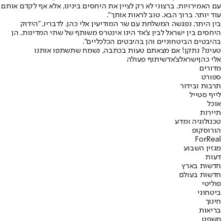
עם האמירויות. ברצוני לא רק לציין את היחסים בינינו, אלא אף לקדם אותם
עוד יותר. ברוך הבא. טוב לראות אותך".
בין היתר, נפגשה המשלחת עם שר המודיעין אלי כהן. לדבריו, "
הידוק
היחסים בין ישראל לבין צ'אד הינו אינטרס משותף של שתי המדינות, הן
בהיבטים הביטחוניים והן בהיבטים הכלכליים".
טעינו? נתקן! אם מצאתם טעות בכתבה, נשמח שתשתפו אותנו
אלי כהן
ישראל
צ'אד
שיתוף פעולה
מדורים
ספורט
תרבות ובידור
לייף סטייל
אוכל
תיירות
טכנולוגיה ומדע
הורוסקופ
ForReal
מגזין השבוע
דעות
חדשות בארץ
חדשות בעולם
פוליטי
ביטחוני
חינוך
בריאות
משפט