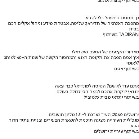
בשיתוף קבוצת אלמוג
כך תחסכו בחשמל בלי להזיע
מהפכת האנרגיה של תדיראן: שליטה, אבטחת מידע וניהול אקלים חכם
בבית
בשיתוף TADIRAN
מאחורי הקלעים של הטעם הישראלי
איך אסם הפכה את תקופת הצנע והמחסור הקשה של שנות ה-40 למותג
לאומי?
בשיתוף אסם
אתם עוד לא שם? הטיסה למונדיאל כבר יצאה
יונדאי לוקחת אתכם לבמה הכי גדולה בעולם
בשיתוף יונדאי מבית כלמוביל
ירושלים 2040: העיר נערכת ל- 1.5 מליון תושבים
מנכ"לית העירייה מציגה תוכנית להשארת הצעירים ובניית עתיד הדור
הבא
בשיתוף עיריית ירושלים