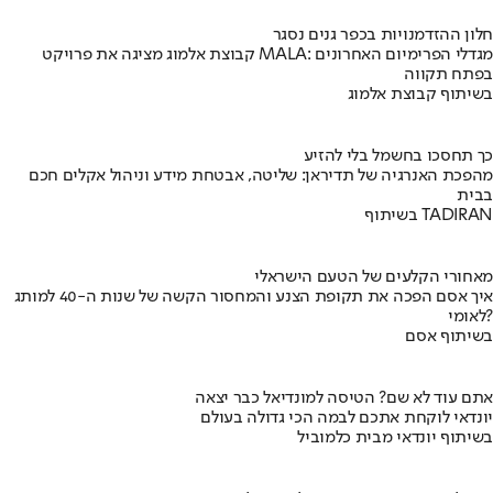
חלון ההזדמנויות בכפר גנים נסגר
קבוצת אלמוג מציגה את פרויקט MALA: מגדלי הפרימיום האחרונים
בפתח תקווה
בשיתוף קבוצת אלמוג
כך תחסכו בחשמל בלי להזיע
מהפכת האנרגיה של תדיראן: שליטה, אבטחת מידע וניהול אקלים חכם
בבית
בשיתוף TADIRAN
מאחורי הקלעים של הטעם הישראלי
איך אסם הפכה את תקופת הצנע והמחסור הקשה של שנות ה-40 למותג
לאומי?
בשיתוף אסם
אתם עוד לא שם? הטיסה למונדיאל כבר יצאה
יונדאי לוקחת אתכם לבמה הכי גדולה בעולם
בשיתוף יונדאי מבית כלמוביל