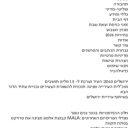
תחבורה
פוליטי-מדיני
כללי ומידע
דף הבית
זמני כניסת וצאת שבת
מגזין השבוע
בחירות 2026
אודות
צור קשר
נבחרת הכתבים והפרשנים
מדיניות פרטיות
הצהרת נגישות
תנאי שימוש
כדאי
להכיר
ירושלים 2040: העיר נערכת ל- 1.5 מליון תושבים
מנכ"לית העירייה מציגה תוכנית להשארת הצעירים ובניית עתיד הדור
הבא
בשיתוף עיריית ירושלים
חלון ההזדמנויות בכפר גנים נסגר
קבוצת אלמוג מציגה את פרויקט MALA: מגדלי הפרימיום האחרונים
בפתח תקווה