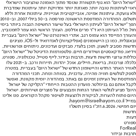
"ישראל היום" הוא גוף תקשורת שנוסד מתוך האמונה שהציבור הישראלי
ראוי לעיתונות טובה יותר, מאוזנת יותר ומדויקת יותר. עיתונות שמדברת
ולא צועקת. עיתונות אמינה, אובייקטיבית ועניינית. עיתונות אחרת וללא
תשלום. המהדורה המודפסת הראשונה פורסמה ב-30 ביולי 2007, וב-2010
הפך "ישראל היום" לעיתון הישראלי בעל שיעור החשיפה הגבוה ביותר בימי
חול. מו"ל העיתון היא ד"ר מרים אדלסון. העורך הראשי הוא עמר לחמנוביץ,
והעורך המייסד הוא עמוס רגב. אתרי האינטרנט של "ישראל היום" בעברית
ובאנגלית, כמו כן היישומונים (אפליקציות) לאנדרואיד ול-iOS, מציגים
חדשות מסביב לשעון, תוכן בלעדי, מבזקים ועדכונים, ניתוחים ופרשנויות,
וידיאו, פודקאסטים ושידורים חיים. פלטפורמות הדיגיטל של "ישראל היום"
כוללות ערוצי חדשות ודעות, תרבות ובידור, לייף סטייל, טכנולוגיה, ספורט,
כלכלה וצרכנות, בריאות, חיילים, אוכל, יהדות, תיירות ורכב. ב-2021 עלו
לאוויר האתר החדש והיישומון החדש של "ישראל היום" בעברית, במטרה
לספק לגולשים חוויה מהירה, עדכנית, בטוחה ונוחה. תכני המהדורה
המודפסת של העיתון זמינים גם באתר, במהדורה יומית מקוונת, ואפשר
לקבל אותם גם בניוזלטר. מועדון ההטבות הייחודי "הקליקה של ישראל
היום" מציע לגולשי האתר הנחות ומבצעים על מוצרים ושירותים. ישראל
היום פתוח להערות, לביקורת ולהצעות לשיפור מקהל הקוראים. פנו אלינו
במייל hayom@israelhayom.co.il.
יום חמישי, 11.6.2026
כ"ו בסיון תשפ"ו
חדשות
דעות
ספורט
ForReal
תרבות ובידור