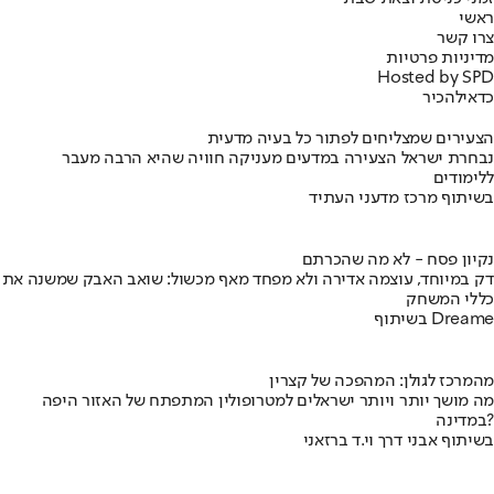
ראשי
צרו קשר
מדיניות פרטיות
Hosted by SPD
כדאי
להכיר
הצעירים שמצליחים לפתור כל בעיה מדעית
נבחרת ישראל הצעירה במדעים מעניקה חוויה שהיא הרבה מעבר
ללימודים
בשיתוף מרכז מדעני העתיד
נקיון פסח - לא מה שהכרתם
דק במיוחד, עוצמה אדירה ולא מפחד מאף מכשול: שואב האבק שמשנה את
כללי המשחק
בשיתוף Dreame
מהמרכז לגולן: המהפכה של קצרין
מה מושך יותר ויותר ישראלים למטרופולין המתפתח של האזור היפה
במדינה?
בשיתוף אבני דרך וי.ד ברזאני