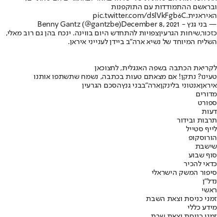
ובראשם ההתמודדות עם התוקפנות
האיראנית.
pic.twitter.com/d5lVkFgb6C
— בני גנץ - Benny Gantz (@gantzbe)
December 8, 2021
כזכור,
שיחות הגרעין
צפויות להתחדש היום בווינה. ינכח בהן גם רוב מאלי,
השליח המיוחד של נשיא ארה"ב ביידן לענייני איראן.
לקריאת הכתבה בשפה האנגלית, לחצו
כאן
טעינו? נתקן! אם מצאתם טעות בכתבה, נשמח שתשתפו אותנו
איראן
אנטוני בלינקן
ארה"ב
בני גנץ
הסכם הגרעין
מדורים
ספורט
דעות
תרבות ובידור
לייף סטייל
הורוסקופ
שישבת
סוף שבוע
כדאי להכיר
סיפור המשק הישראלי
נדל"ן
ראשי
זמני כניסת וצאת השבת
מידע כללי
זמני כניסת וצאת שבת