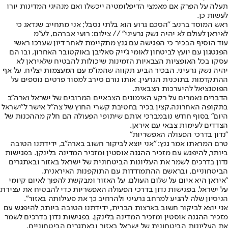
תעלה על הפרק אם מאמצי הדיפלומטיה ייכשלו ואם מנהיגי המדינות יורו
לעשות כן.
ראש המוסד ברנע: "הסכם גרוע הוא בלתי נסבל; אני מתחייב שנדאג כי
לאיראן לעולם לא יהיה נשק גרעיני" // צילום: רועי אברהם, לע"מ
עוד הוסיף הבכיר כי הפגישה עם גנץ מתקיימת לאחר דיון שערכו ראשי
הפנטגון עם יועץ לביטחון לאומי ג'ייק סאליבן באוקטובר האחרון, ובו הם
עסקו בכל האופציות הצבאיות הזמינות שיכולות להבטיח שלאיראן לא
יהיה נשק גרעיני. הבכיר הביע תקווה שהמו"מ עם המעצמות יצליח, על אף
ההתקדמות בתוכנית הגרעין. אותו גורם סירב למסור פרטים נוספים על
הפוטנציאל להיערכות הצבאית.
הדברים נאמרים על רקע האימונים הצבאיים המרובים של ישראל וארה"ב
בתקופה האחרונה.
קצין בכיר בחטיבת קשרי החוץ של צה"ל אישר ל"ישראל
היום" בסוף חודש נובמבר
כי אותם שיתופי הפעולה הם חלק מההכנות של
הצדדים לעימות צבאי עם איראן.
"נדון בדרכי הפעולה האפשריות"
טרם המראתו אמר גנץ: "אני יוצא לביקור חשוב בארה"ב, ידידתנו הטובה
ביותר, להיפגש עם מזכיר ההגנה אוסטין ומזכיר המדינה בלינקן. בפגישות
נדון בדרכים לשמר את העליונות הביטחונית של ישראל באזור ובאתגרים
הביטחוניים, ובראשם ההתמודדות עם התוקפנות האיראנית.
"איראן היא איום על שלום העולם, על האזור ומבקשת להפוך לאיום קיומי
על ישראל. בפגישות נדון בדרכי הפעולה האפשריות כדי להבטיח את עצירת
הניסיון שלה להגיע למרחב גרעיני ולהרחיב כך את פעילותה באזור".
אני יוצא לביקור חשוב בארצות הברית, ידידתנו הטובה ביותר, להיפגש עם
מזכיר ההגנה אוסטין ומזכיר המדינה בלינקן. בפגישות נדון בדרכים לשמר
את העליונות הביטחונית של ישראל באזור ובאתגרים הביטחוניים,