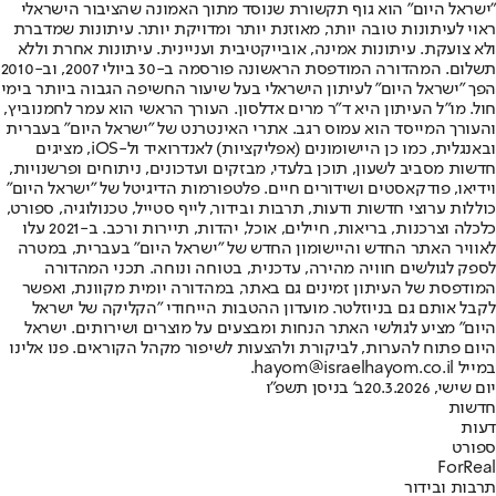
"ישראל היום" הוא גוף תקשורת שנוסד מתוך האמונה שהציבור הישראלי
ראוי לעיתונות טובה יותר, מאוזנת יותר ומדויקת יותר. עיתונות שמדברת
ולא צועקת. עיתונות אמינה, אובייקטיבית ועניינית. עיתונות אחרת וללא
תשלום. המהדורה המודפסת הראשונה פורסמה ב-30 ביולי 2007, וב-2010
הפך "ישראל היום" לעיתון הישראלי בעל שיעור החשיפה הגבוה ביותר בימי
חול. מו"ל העיתון היא ד"ר מרים אדלסון. העורך הראשי הוא עמר לחמנוביץ,
והעורך המייסד הוא עמוס רגב. אתרי האינטרנט של "ישראל היום" בעברית
ובאנגלית, כמו כן היישומונים (אפליקציות) לאנדרואיד ול-iOS, מציגים
חדשות מסביב לשעון, תוכן בלעדי, מבזקים ועדכונים, ניתוחים ופרשנויות,
וידיאו, פודקאסטים ושידורים חיים. פלטפורמות הדיגיטל של "ישראל היום"
כוללות ערוצי חדשות ודעות, תרבות ובידור, לייף סטייל, טכנולוגיה, ספורט,
כלכלה וצרכנות, בריאות, חיילים, אוכל, יהדות, תיירות ורכב. ב-2021 עלו
לאוויר האתר החדש והיישומון החדש של "ישראל היום" בעברית, במטרה
לספק לגולשים חוויה מהירה, עדכנית, בטוחה ונוחה. תכני המהדורה
המודפסת של העיתון זמינים גם באתר, במהדורה יומית מקוונת, ואפשר
לקבל אותם גם בניוזלטר. מועדון ההטבות הייחודי "הקליקה של ישראל
היום" מציע לגולשי האתר הנחות ומבצעים על מוצרים ושירותים. ישראל
היום פתוח להערות, לביקורת ולהצעות לשיפור מקהל הקוראים. פנו אלינו
במייל hayom@israelhayom.co.il.
יום שישי, 20.3.2026
ב' בניסן תשפ"ו
חדשות
דעות
ספורט
ForReal
תרבות ובידור