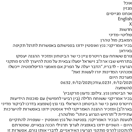
אוכל
מגזין
אנחנו מגייסים
English
X
חדשות
פוליטי-מדיני
המאבק מול טהרן
בכיר אמריקני: גנץ ואוסטין ידונו בפגישתם באפשרות לתרגל תקיפה
באיראן
גורם ששוחח עם רויטרס ציין כי שר הביטחון ומזכיר ההגנה יעסקו
בתרחיש שבו ארה"ב וישראל יפעלו צבאית על מנת להיערך להרס מתקני
הגרעין • לדבריו, "הדבר יעלה על הפרק אם מאמצי הדיפלומטיה ייכשלו
ומנהיגי המדינות יורו לעשות זאת"
מערכת היום
9/12/2021, 02:31
,עודכן
9/12/2021, 06:52
0
השמעה
שר הביטחון גנץ, צילום: גדעון מרקוביץ'
בכיר אמריקני ששוחח הלילה (בין רביעי לחמישי) עם סוכנות הידיעות
רויטרס טוען כי שר הביטחון הישראלי בני גנץ (שנמצא בדרכו לביקור מדיני
בארה"ב) ומזכיר ההגנה האמריקני לויד אוסטין ידונו באפשרות להיערכות
עתידית ל"תרחיש הגרוע ביותר" מול
טהרן
.
לטענת הבכיר האמריקני, בפגישה של גנץ ואוסטין - שצפויה להתקיים
היום - השניים ידונו באופציה לערוך תרגילי הכנה צבאיים, שמטרתם
להתכונן להרס מתקני הגרעין האיראניים. לדברי אותו גורם, אפשרות זו