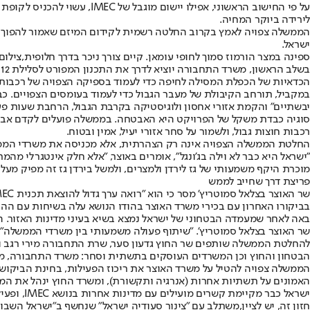
על פי החישוב הראשוני, אפי
לירידה ביוקר המחיה.
הממשלה צפויה לאמץ בקרוב החלטה רשמית לקידום המיזם שאמור להפוך א
ישראל.
ספינה במצר הורמוז סמוך לחופי עומאן. קיים צורך ניכר בדרך חלופית,צילום: P
ב
הכדאיות של הכפלת המסילה לחיפה כדי לעמוד בספיקה הצפויה של רכבות
יבשתיים" והקמת אזורי אחסון ולוגיסטיקה בקרבת הגבול, הרחבת שעות פעי
סוגיה כבדת משקל של הפרויקט היא האבטחה. בממשלה פועלים לקדם אבט
רכבות חוצות גבול, ולשמור על סחר אזורי יעיל, אמין ובטוח.
החלטת הממשלה הצפויה אינה רק הצהרתית, אלא מכניסה את משרדי הממשלה 
"ישראל היא כבר לא וילה בג'ונגל", אומרים באוצר, "אלא חלק אינטגרלי מהמ
מוכרת היקף משמעותי של גז לירדן ולמצרים, ולמשל בירדן גז זה מפיק מעל מחצית מהחשמל. כבר לפני ציר IMEC, יש חיבור סחר משמעותי בין ישראל לשכ
פריצת דרך שחייב לממש
שר האוצר בצלאל סמוטריץ' מסר כי הוא "רואה ערך גדול להוצאת תכנית IMEC לפועל ורואה בקידום התכנית מנוע צמיחה משמעותי לכלכלת ישראל וביצור מעמדה הבטחוני באזור".
בביקורו האחרון עם בכירי משרד האוצר בהודו הנושא עלה בשיחות עם ההוד
באה לאחר שמעמדה הבטחוני של ישראל נמצא בשיא בעיני מדינות האזור. הו
שר האוצר בצלאל סמוטריץ'. "שיתוף פעולה משמעותי בין משרדי הממשלה",צי
להחלטת הממשלה שותפים שר החוץ גדעון סער, שרת התחבורה מירי רגב ושר 
הבטחון והחוץ וכן המשרדים העוסקים בתשתית וסחר: משרד התחבורה, מש
הממשלה צפויה להטיל על משרד האוצר את ריכוז הפעילות, בחינת הביקושי
האמונים על תשתיות אחרות (אנרגיה ותקשורת), ומשרד החוץ ינהל את המג
חזון זה, יש לציין,
משתלב עם "צינור סעודיה ישראל" שנחשף ב"ישראל השבוע