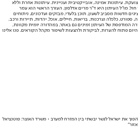
ועקת. עיתונות אמינה, אובייקטיבית ועניינית. עיתונות אחרת וללא
עור החשיפה הגבוה ביותר בימי חול. מו"ל העיתון היא ד"ר מרים אדלסון. העורך הראשי הוא עמר
 והעורך המייסד הוא עמוס רגב. אתרי האינטרנט של "ישראל היום" בעברית ובאנגלית, כמו כן היישומונים (אפליקציות) לאנדרואיד ול-iOS, מציגים חדשות מסביב לשעון, תוכן בלעדי, מבזקים ועדכונים, ניתוחים
, ספורט, כלכלה וצרכנות, בריאות, חיילים, אוכל, יהדות, תיירות ורכב.
דורה המודפסת של העיתון זמינים גם באתר, במהדורה יומית מקוונת,
היום פתוח להערות, לביקורת ולהצעות לשיפור מקהל הקוראים. פנו אלינו
יכון לאירופה, צפויה להפוך את ישראל לגשר יבשתי בין המזרח למערב • משרד האוצר: פוטנציאל
זור"