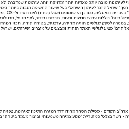
לעיתונות טובה יותר, מאוזנת יותר ומדויקת יותר. עיתונות שמדברת ולא צ
שלום. המהדורה המודפסת הראשונה פורסמה ב-30 ביולי 2007, וב-2010 הפך "ישראל היום" לעיתון הישראלי בעל שי
לחמנוביץ,
ל היום" כוללות ערוצי חדשות ודעות, תרבות ובידור, לייף סטייל, טכנולוגיה
ברית, במטרה לספק לגולשים חוויה מהירה, עדכנית, בטוחה ונוחה. תכני המה
ל היום" מציע לגולשי האתר הנחות ומבצעים על מוצרים ושירותים. ישראל 
לטה רשמית לקידום ציר IMEC עליו הכריז נשיא ארה"ב הקודם • מסילת הסחר מהודו דרך המזרח הת
 • השר בצלאל סמוטריץ': "מנוע צמיחה משמעותי וביצור מעמד ביטחוני בא