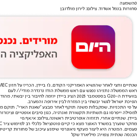
0
השמעה
סחורות בנמל אשדוד. צילום: לירון מולדובן
שנתיים וחצי לאחר שהנשיא האמריקני הקודם, ג'ו ביידן, הכריז על חזון IMEC, הממשלה תאשר בקרוב החלטה מעשית ראשונה.
ראש הממשלה נתניהו נפגש עם ראש ממשלת הודו נרנדרה מודי// לעם
בוועידת ה-G20 בספטמבר 2023 הציג ביידן יוזמה
הפיכת ישראל לגשר יבשתי בין המזרח לבין אירופה והמערב.
על פי התכניות, שמקבלות משנה תוקף לאחר מבצע "שאגת הארי", תוקם מסיל
למסילה ייפרסו גם תשתיות תקשורת ואנרגיה, כגון סיבים אופטיים וצינורות 
ביידן. שנתיים אחרי, תזוזוה אופרטיבית ראשונה,צילום: אי.אף.פי
פעמים. המטרה היא ליצור מעקף גיאוגרפי שימנע עיכוב של סחורות קריטיו
הכנסה שנתית צפויה: מיליארד שקל