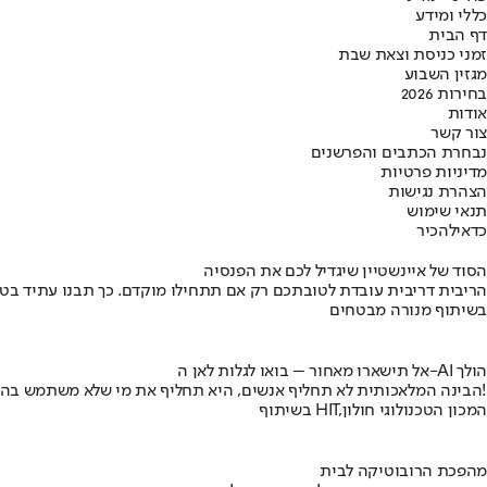
כללי ומידע
דף הבית
זמני כניסת וצאת שבת
מגזין השבוע
בחירות 2026
אודות
צור קשר
נבחרת הכתבים והפרשנים
מדיניות פרטיות
הצהרת נגישות
תנאי שימוש
כדאי
להכיר
הסוד של איינשטיין שיגדיל לכם את הפנסיה
הריבית דריבית עובדת לטובתכם רק אם תתחילו מוקדם. כך תבנו עתיד בט
בשיתוף מנורה מבטחים
אל תישארו מאחור – בואו לגלות לאן ה-AI הולך
הבינה המלאכותית לא תחליף אנשים, היא תחליף את מי שלא משתמש בה!
בשיתוף HIT,המכון הטכנולוגי חולון
מהפכת הרובוטיקה לבית