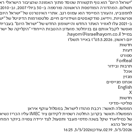
"ישראל היום" הוא גוף תקשורת שנוסד מתוך האמונה שהציבור הישראלי ראוי 
ת
ופרשנויות, וידיאו, פודקאסטים ושידורים חיים. פלטפורמות הדיגיטל של "ישרא
ב-2021 עלו לאוויר האתר החדש והיישומון החדש של "ישראל היום" בע
ואפשר לקבל אותם גם בניוזלטר. מועדון ההטבות הייחודי "הקליקה של ישרא
במייל hayom@israelhayom.co.il.
יום ראשון, 3.5.2026
ט"ז באייר תשפ"ו
חדשות
דעות
ספורט
ForReal
תרבות ובידור
אוכל
מגזין
אנחנו מגייסים
English
X
חדשות
פוליטי-מדיני
הממשלה תאשר: רכבת מהודו לישראל, במסלול עוקף איראן
הממשלה תאשר בקרוב הח
של כמיליארד שקל בשנה מדמי מעבר ותפעול, לצד ירידה צפויה ביוקר המחיה
אריאל כהנא
3/5/2026, 02:19
,עודכן
3/5/2026, 16:25