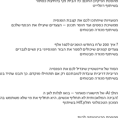
מהפכת הניקיון החכם: כל הבית נקי בלחיצת כפתור
בשיתוף רונלייט
הטעויות שיחתכו לכם את קצבת הפנסיה
ממשיכת כספים ועד חוסר תכנון – הצעדים שיצילו את הכסף שלכם
בשיתוף מנורה מבטחים
איך 200 ש"ח בחודש הופכים ל140 אלף ?
צעדים קטנים שיכולים לסגור את הבור הפנסיוני בין נשים לגברים
בשיתוף מנורה מבטחים
הסוד של איינשטיין שיגדיל לכם את הפנסיה
הריבית דריבית עובדת לטובתכם רק אם תתחילו מוקדם. כך תבנו עתיד בט
בשיתוף מנורה מבטחים
אל תישארו מאחור – בואו לגלות לאן ה-AI הולך
הבינה המלאכותית לא תחליף אנשים, היא תחליף את מי שלא משתמש בה!
בשיתוף HIT,המכון הטכנולוגי חולון
מהפכת הרובוטיקה לבית