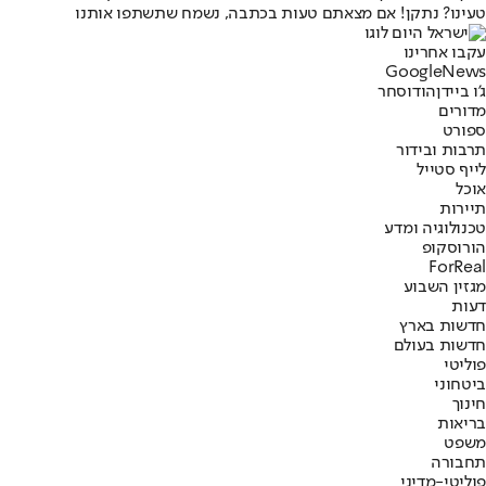
טעינו? נתקן! אם מצאתם טעות בכתבה, נשמח שתשתפו אותנו
עקבו אחרינו
G
o
o
g
l
e
News
ג'ו ביידן
הודו
סחר
מדורים
ספורט
תרבות ובידור
לייף סטייל
אוכל
תיירות
טכנולוגיה ומדע
הורוסקופ
ForReal
מגזין השבוע
דעות
חדשות בארץ
חדשות בעולם
פוליטי
ביטחוני
חינוך
בריאות
משפט
תחבורה
פוליטי-מדיני