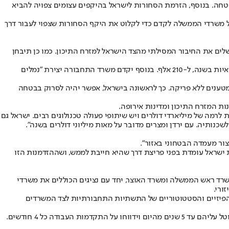
בר והתפעול השונים בשטחה. בנוסף, הזרמת הסחורות לישראל בהיקפים עצומים צפויה להביא
 משרדי הממשלה לקדם כדי לקלוט את היקף הסחורות שצפוי לעבור דרך
נהר הירדן (שיח' חוסיין), כדי להשלים את החיבור המסילתי מהצד הישראל למזרח התיכון. כמו כן תיבחן
במקביל, תורחב הקיבולת של מעבר הגבול כדי לעמוד בעומסים הצפויים. כבר כיום, יש תכנון להגדיל את קיבולת מעבר הגבול נהר הירדן מ-50 אלף משאיות בשנה, ל-210 אלף. בנוסף יקדם משרד התחבורה יצירת "נמלים
נים ללא פריקה. כך לראשונה בישראל, אפשר יהיה לסרוק בבטחה
ת המזרח התיכון ומדינות אירופה.
ת לרמה של מיליארדי דולרים ויש שיתופי פעולה טכנולוגים רבים. ישראל גם
 ישראל עומדת בפני פריצת דרך שהיא חייבת לממש, ושההזדמנות הזו
משרד ראש הממשלה ומשרד האוצר, יחד עם נציגים הכוללים את משרדי
ורי.
ם הפיזיים והסטטוטוריים של התשתיות התחבורתיות לצד המשרדים
ישראל כבר מקיימת קשרים מועילים עם מדינות אחרות בנושא IMEC, ופעילות זו צפויה לעלות מדרגה. משרדי הממשלה יהיו מחויבים להשלים את המוטל עליהם עד 5 שנים מהיום וידווחו על התקדמות העבודה כל 4 חודשים.