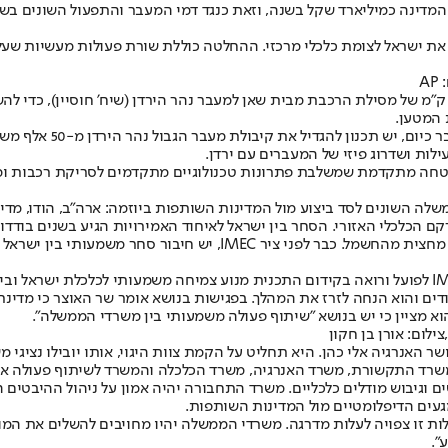
לו יישום מוגבל של IMEC, עשוי להכניס לקופת המדינה כמיליארד שקל בשנה, וזאת כנגד דמי המע
ת ישראל לצומת כלכלי מרכזי. ההחלטה כוללת שורת פעולות מעשיות שעל
A
שלב הראשון, משרד התחבורה יוציא לדרך את התכנון המפורט לסלילת 12 ק"מ של מסילת הרכבת מבית שאן למעבר 
 המטען.
לות ושדרוג פיזי של המעברים עם ירדן.
חה מתקדמת שמשלבת פתרונות טכנולוגיים מתקדמים לסריקת רכבות ומטע
השונים לסד ביצוע מול המדינות השותפות ביוזמה: ארה"ב, הודו, מדינו
רקם הכלכלי האזורי. הסחר בין ישראל לאיחוד האמירויות הגיע בשנים בודדו
נותיה. עם ירדן ומצרים מדובר על מאות מיליוני דולרים בשנה".
ים והוא הנחה לזרז את המהלך. בפגישות בנושא אומר שר האוצר כי מדינת
א מציין כי יש בנושא "שיתוף פעולה משמעותי בין משרדי הממשלה".
לום: אורן בן חקון
האנרגיה אלי כהן. היא תחליט על הקמת צוות היגוי, אותו יובילו נציגי 
רד התקשורת, משרד האנרגיה, משרד הכלכלה והמשרד לשיתוף פעולה איז
ם וגיבוש מודלים כלכליים. משרד התחבורה יהיה אמון על ניהול ההיבטי
עים הדיפלומטיים מול המדינות השותפות.
"
.