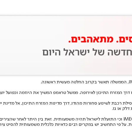
 לחיבור בין יבשתי, מהודו דרך המזרח התיכון לאירופה. ממשל טראמפ המשיך את היוזמה
ת רכבת לשינוע סחורות מהודו, דרך מדינות המזרח התיכון, אל מדינת יש
דלק או גז.
מחקר שנערך במשרד האוצר מצא כי קיים פוטנציאל כלכלי רב למימוש ציר IMEC וכי התועלת לישראל תהיה מ
ת. על פי התחשיב יש במקרים רבים כדאיות כלכלית משמעותית להסיט צירי