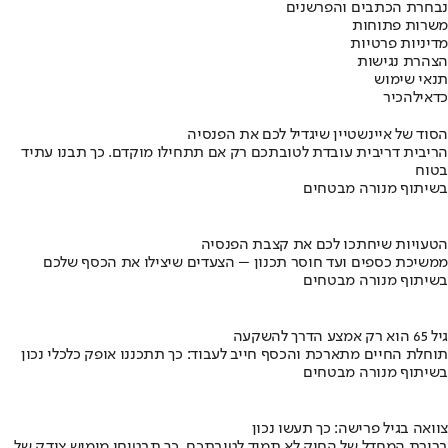
נבחרת הכתבים והפרשנים
משרות פתוחות
מדיניות פרטיות
הצהרת נגישות
תנאי שימוש
כדאי
להכיר
הסוד של איינשטיין שיגדיל לכם את הפנסיה
הריבית דריבית עובדת לטובתכם רק אם תתחילו מוקדם. כך תבנו עתיד
בטוח
בשיתוף מנורה מבטחים
הטעויות שיחתכו לכם את קצבת הפנסיה
ממשיכת כספים ועד חוסר תכנון – הצעדים שיצילו את הכסף שלכם
בשיתוף מנורה מבטחים
גיל 65 הוא רק אמצע הדרך להשקעה
תוחלת החיים מתארכת והכסף חייב לעבוד: כך תתכננו אופק כלכלי נכון
בשיתוף מנורה מבטחים
צוואה בגיל פרישה: כך תעשו נכון
ברירת המחדל של החוק לא תמיד לטובתכם. כך תבטיחו מימוש צודק של