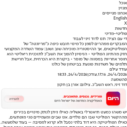
אוכל
מגזין
אנחנו מגייסים
English
X
חדשות
פוליטי-מדיני
די עם הציד: תנו לדוד זיני לעבוד
המבקרים ממהרים לסמן כל מינוי חובש כיפה כ"מריונטה" של
הפוליטיקאים, אך ההיסטוריה מוכיחה שוב ושוב: עמוד השדרה המקצועי
חזק מהתיוג הפוליטי • הניסיון להפוך את השב"כ לתוכנית ריאליטי הוא
חוסר אחריות במסווה של מוסר • ביקורת היא הכרחית, אבל חרישת
תלמים של חשדנות פוגעת בביטחון של כולנו
עודד עילם
24/4/2026, 17:16
,עודכן
24/4/2026, 18:33
0
השמעה
דוד זיני, ראש השב"כ. צילום: אורן בן חקון
יש משהו כמעט תיאטרלי באשליה כאילו ניתן לנתק מינויים בכירים
מההקשר הפוליטי שבו הם נולדים. אנו שבים ומעמידים פני מופתעים,
כאילו הפוליטיקה היא דוד בלתי נסבל ולא קרוא למסיבה – בעוד שלמעשה,