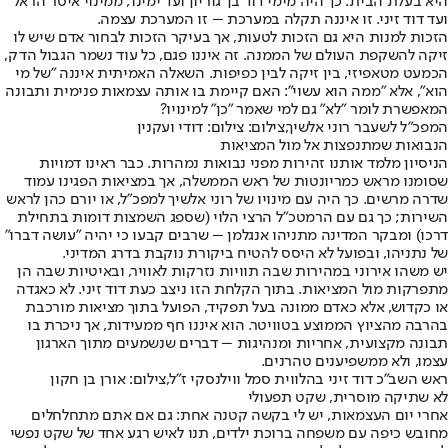
היא בעלת הבית. כך היה מימי דוד בן־גוריון ועד ימינו; ממינוי איסר הראל
ועד דוד זיני. זו איננה תקלה במערכת – זו המערכת עצמה.
הזכות למנות היא גם הזכות לטעות, אך בעיקר הזכות לבחור אדם שיש לו
זיקה להשקפת העולם של הממנה. זה איננו פגם, כל עוד נשמר הגבול הדק,
הכמעט מטאפיזי, בין זיקה לבין כפיפות. השאלה האמיתית איננה "של מי
הוא", אלא "ממה הוא עשוי": האם קיימת בו אותה עצמאות פנימית ותבונה
המאפשרת לומר "לא" גם למי שאמר "כן" למינויו?
המפכ"ל לשעבר רוני אלשיך,צילום: צילום: דודי ועקנין
הנבואות שמתנפצות אל מול המציאות
הניסיון מלמד אותנו זהירות מפני נבואות נמהרות. כבר ראינו דמויות
שסומנו מראש כמריונטות של ראש הממשלה, אך במציאות הפגינו עמוד
שדרה מרשים. כך היה עם מינויו של רוני אלשיך למפכ"ל, או יורם כהן לראש
השירות; כך גם עם הרמטכ"ל הרצי הלוי (שספג השמצות דומות בתחילת
דרכו) ומבקר המדינה מתניהו אנגלמן – שרבים קבעו כי יהיה "עושה דברו"
של נתניהו, ובפועל לא היסס להטיח ביקורת נוקבת בדרג המדיני.
יש משהו אירוני במהירות שבה תוויות נזרקות לאוויר, ובאיטיות שבה הן
מתפרקות מול המציאות. בתוך הקלחת הזו ניצב כעת דוד זיני. לא כאגדה
או כקדוש, אלא כאדם ממונה בעל תפקיד, הפועל בתוך מציאות מורכבת
בהרבה מהציוץ הממוצע בטוויטר. הוא איננו חף ממעידות, אך ניכרת בו
תבונה מקצועית, אחריות ומנהיגות – דברים שנשמעים מתוך הארגון
עצמו, ולא ממשפיענים טהרנים.
ראש השב"כ דוד זיני בהלווית סמל ווילנסקי ז"ל,צילום: אורן בן חקון
לא שתיקה מוסרית, שקט תפעולי
אחרי יום העצמאות, יש לי בקשה קטנה אחת: גם אם אתם מתחלחלים
מחובש כיפה עם משפחה ברוכת ילדים, תנו לאיש רגע אחד של שקט נפשי