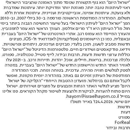
"ישראל היום" הוא גוף תקשורת שנוסד מתוך האמונה שהציבור הישראלי
ראוי לעיתונות טובה יותר, מאוזנת יותר ומדויקת יותר. עיתונות שמדברת
ולא צועקת. עיתונות אמינה, אובייקטיבית ועניינית. עיתונות אחרת וללא
תשלום. המהדורה המודפסת הראשונה פורסמה ב-30 ביולי 2007, וב-2010
הפך "ישראל היום" לעיתון הישראלי בעל שיעור החשיפה הגבוה ביותר בימי
חול. מו"ל העיתון היא ד"ר מרים אדלסון. העורך הראשי הוא עמר לחמנוביץ,
והעורך המייסד הוא עמוס רגב. אתרי האינטרנט של "ישראל היום" בעברית
ובאנגלית, כמו כן היישומונים (אפליקציות) לאנדרואיד ול-iOS, מציגים
חדשות מסביב לשעון, תוכן בלעדי, מבזקים ועדכונים, ניתוחים ופרשנויות,
וידיאו, פודקאסטים ושידורים חיים. פלטפורמות הדיגיטל של "ישראל היום"
כוללות ערוצי חדשות ודעות, תרבות ובידור, לייף סטייל, טכנולוגיה, ספורט,
כלכלה וצרכנות, בריאות, חיילים, אוכל, יהדות, תיירות ורכב. ב-2021 עלו
לאוויר האתר החדש והיישומון החדש של "ישראל היום" בעברית, במטרה
לספק לגולשים חוויה מהירה, עדכנית, בטוחה ונוחה. תכני המהדורה
המודפסת של העיתון זמינים גם באתר, במהדורה יומית מקוונת, ואפשר
לקבל אותם גם בניוזלטר. מועדון ההטבות הייחודי "הקליקה של ישראל
היום" מציע לגולשי האתר הנחות ומבצעים על מוצרים ושירותים. ישראל
היום פתוח להערות, לביקורת ולהצעות לשיפור מקהל הקוראים. פנו אלינו
במייל hayom@israelhayom.co.il.
יום שישי, 24.4.2026
ז' באייר תשפ"ו
חדשות
דעות
ספורט
ForReal
תרבות ובידור