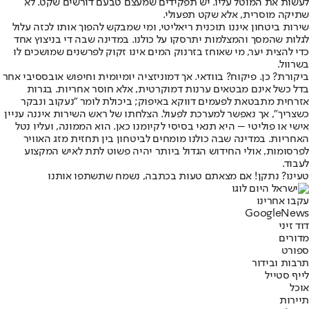
לעשות את המוטל עליו. יש תפקידים שמעצם טבעם דורשים שקט. לא
שתיקה מוסרית, אלא שקט תפעולי.
שירות ביטחון איננו תוכנית ריאליטי, ומי שמבקש להפוך אותו לכזה עלול
לגלות שהמסך והמצלמות יתרסקו על כולנו. במדינה שבה די בניצוץ אחד
כדי להצית יער, מי שאוחז בזרנוק המים אינו זקוק לפרשנים שמושכים לו
בשרוול.
ביקורת? כן. פיקוח? בוודאי. אך דמוניזציה יומיומית וחיפוש אובססיבי אחר
בדל כשל אינם מבטאים ערנות דמוקרטית, אלא חוסר אחריות. בגרות
אזרחית מתבטאת לפעמים דווקא באיפוק; ביכולת לומר "נעקוב ונבקר
כשצריך", אך נאפשר למערכת לפעול. הצלחתו של ראש השירות איננה עניין
אישי או פוליטי – היא תנאי בסיסי לקיומנו כאן. הוא הממונה, ועליו נטל
האחריות. במדינה שבה כולנו מומחים לביטחון בין תחזית מזג האוויר
לפרסומות, אולי החידוש הגדול ביותר יהיה פשוט לתת לאיש המקצוע
לעבוד.
טעינו? נתקן! אם מצאתם טעות בכתבה, נשמח שתשתפו אותנו
עקבו אחרינו
G
o
o
g
l
e
News
דוד זיני
מדורים
ספורט
תרבות ובידור
לייף סטייל
אוכל
תיירות