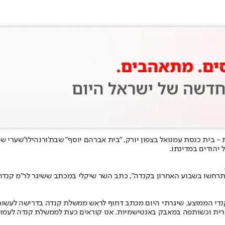
 - בית כנסת עמנואל ב
צפון יורק
, "בית אברהם יוסף" שב
ת'ורנהיל
ו"שערי ש
 יהודים במדינתו.
התרחשו בשבוע האחרון בקנדה", כתב השר שיקלי במכתב ששיגר לר"מ קנדה.
25 להיות קורבן לפשע שנאה מאשר הקנדי הממוצע. שיגרתי היום מכתב דחוף לראש ממשלת קנ
ית וכשותפה במאבק באנטישמיות. אנו קוראים כעת לממשלת קנדה לעמוד מ