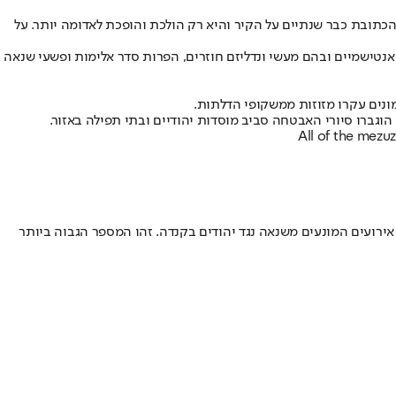
הכתובת כבר שנתיים על הקיר והיא רק הולכת והופכת לאדומה יותר. על
נטישמיים ובהם מעשי ונדליזם חוזרים, הפרות סדר אלימות ופשעי שנאה
ונים עקרו מזוזות ממשקופי הדלתות.
גברו סיורי האבטחה סביב מוסדות יהודיים ובתי תפילה באזור.
All of the mezu
פי (CIJA) עולה כי יהודים קנדים הם הקבוצה הדתית הממוקדת ביותר במדינה עבור פשעי שנאה המדווחים על ידי המשטרה. בשנת 2024 נרשמו 920 אירועים המונעים משנאה נגד יהודים בקנדה. זהו המספר הגבוה ביותר