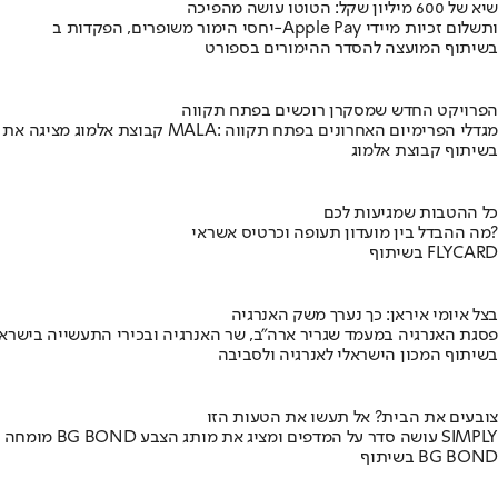
שיא של 600 מיליון שקל: הטוטו עושה מהפיכה
יחסי הימור משופרים, הפקדות ב-Apple Pay ותשלום זכיות מיידי
בשיתוף המועצה להסדר ההימורים בספורט
הפרויקט החדש שמסקרן רוכשים בפתח תקווה
קבוצת אלמוג מציגה את פרויקט MALA: מגדלי הפרימיום האחרונים בפתח תקווה
בשיתוף קבוצת אלמוג
כל ההטבות שמגיעות לכם
מה ההבדל בין מועדון תעופה וכרטיס אשראי?
בשיתוף FLYCARD
בצל איומי איראן: כך נערך משק האנרגיה
פסגת האנרגיה במעמד שגריר ארה"ב, שר האנרגיה ובכירי התעשייה בישראל
בשיתוף המכון הישראלי לאנרגיה ולסביבה
צובעים את הבית? אל תעשו את הטעות הזו
מומחה BG BOND עושה סדר על המדפים ומציג את מותג הצבע SIMPLY
בשיתוף BG BOND