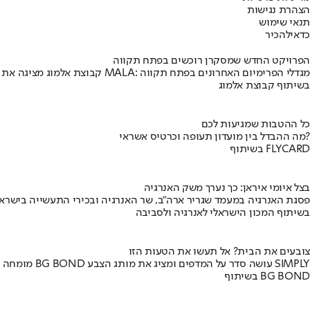
הצהרת נגישות
תנאי שימוש
כדאי
להכיר
הפרויקט החדש שמסקרן רוכשים בפתח תקווה
קבוצת אלמוג מציגה את פרויקט MALA: מגדלי הפרימיום האחרונים בפתח תקווה
בשיתוף קבוצת אלמוג
כל ההטבות שמגיעות לכם
מה ההבדל בין מועדון תעופה וכרטיס אשראי?
בשיתוף FLYCARD
בצל איומי איראן: כך נערך משק האנרגיה
פסגת האנרגיה במעמד שגריר ארה"ב, שר האנרגיה ובכירי התעשייה בישראל
בשיתוף המכון הישראלי לאנרגיה ולסביבה
צובעים את הבית? אל תעשו את הטעות הזו
מומחה BG BOND עושה סדר על המדפים ומציג את מותג הצבע SIMPLY
בשיתוף BG BOND