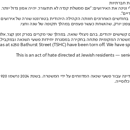
ות חברתיות
גינה את האירועים: "אם ממשלת קנדה לא תתעורר, יהיה אסון גדול יותר. 
ים".
חודשים האחרונים חוותה הקהילה היהודית בטורונטו שורה של אירועים א
פון יורק, שהושחת כעשר פעמים במהלך תקופה של שנה וחצי.
קשישים יהודים, בהם ניצולי שואה. במהלך שני מקרים בפרק זמן קצר, אלמ
המשטרה המקומית פתחה בחקירה במסגרת יחידות פשעי השנאה ובמקביל, הו
zas at 6250 Bathurst Street (TSHC) have been torn off. We have s
This is an act of hate directed at Jewish residents — sen
ל
לוסייה.