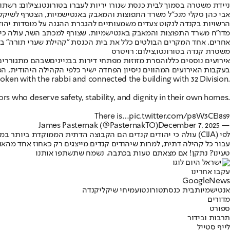
ניידת משטרה בסמוך לבית כנסת שנורו יריות לעברו בטורונטו,צילום: רשת
אבי כהן סקלי מנכ״ל משרד התפוצות והמאבק באנטישמיות, הצטרף לשיקלי ו
הרשויות בקנדה לנקוט צעדים משמעותיים להגברת ההגנה על מוסדות יהודי
מדו"ח משרד התפוצות והמאבק באנטישמיות, שצורף למכתב השר, עולה כי ב
אחרים. אחד המקרים הבולטים כלל את בית הכנסת "קהילת שערי תורה" בצ
משטרת קנדה בטורונטו,צילום: רויטרס
​​​אירועים נוספים כללו
הסרת מזוזות מפתחי דירות בבניינים
שבהם מתגוררים 
בעקבות האירועים המהווים ניסיון הפחדה ישיר כלפי הקהילה היהודית, 
poken with the rabbi and connected the building with 32 Division.
iors who deserve safety, stability, and dignity in their own homes.
There is…
pic.twitter.com/p8W3CEI8s9
December 7, 2025
— James Pasternak (@PasternakTO)
עבור כל קהילה דתית, למרות שיהודים קנדים מייצגים רק כאחוז אחד מהאוכ
טעינו? נתקן! אם מצאתם טעות בכתבה, נשמח שתשתפו אותנו
עקבו אחרינו
G
o
o
g
l
e
News
אנטישמיות
בית כנסת
טורונטו
עמיחי שיקלי
קנדה
מדורים
ספורט
תרבות ובידור
לייף סטייל