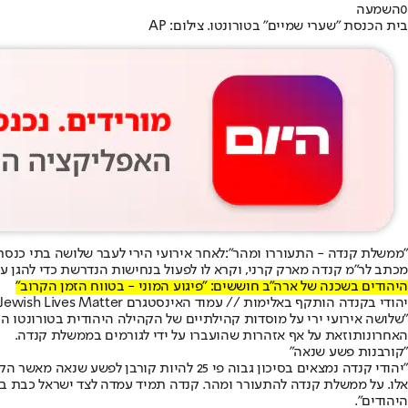
0
השמעה
בית הכנסת "שערי שמיים" בטורונטו. צילום: AP
"ממשלת קנדה - התעוררו ומהר":
לאחר אירועי הירי לעבר שלושה בתי כנסת
מכתב לר"מ קנדה מארק קרני, וקרא לו לפעול בנחישות הנדרשת כדי להגן על
היהודים בשכנה של ארה"ב חוששים: "פיגוע המוני - בטווח הזמן הקרוב"
יהודי בקנדה הותקף באלימות // עמוד האינסטגרם Jewish Lives Matter
"שלושה אירועי ירי על מוסדות קהילתיים של הקהילה היהודית בטורונטו 
האחרונות
וזאת על אף אזהרות שהועברו על ידי לגורמים בממשלת קנדה.
"קורבנות פשע שנאה"
"יהודי קנדה ​​​​נמצאים בסיכון גבוה פי 
אלו. על ממשלת קנדה להתעורר ומהר. קנדה תמיד עמדה לצד ישראל כבת בר
היהודים".