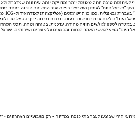
לעיתונות טובה יותר, מאוזנת יותר ומדויקת יותר. עיתונות שמדברת ולא צ
שלום. המהדורה המודפסת הראשונה פורסמה ב-30 ביולי 2007, וב-2010 הפך "ישראל היום" לעיתון הישראלי בעל שי
לחמנוביץ,
ל היום" כוללות ערוצי חדשות ודעות, תרבות ובידור, לייף סטייל, טכנולוגיה
ברית, במטרה לספק לגולשים חוויה מהירה, עדכנית, בטוחה ונוחה. תכני המה
ל היום" מציע לגולשי האתר הנחות ומבצעים על מוצרים ושירותים. ישראל 