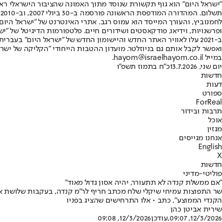
"ישראל היום" הוא גוף תקשורת שנוסד מתוך האמונה שהציבור הישראלי ראוי 
ת
ופרשנויות, וידיאו, פודקאסטים ושידורים חיים. פלטפורמות הדיגיטל של "ישרא
ב-2021 עלו לאוויר האתר החדש והיישומון החדש של "ישראל היום" בע
ואפשר לקבל אותם גם בניוזלטר. מועדון ההטבות הייחודי "הקליקה של ישרא
במייל hayom@israelhayom.co.il.
יום שני, 13.7.2026
כ"ח בתמוז תשפ"ו
חדשות
דעות
ספורט
ForReal
תרבות ובידור
אוכל
מגזין
אנחנו מגייסים
English
X
חדשות
פוליטי-מדיני
"אם ממשלת קנדה לא תתעורר, יהיה אסון גדול מאוד"
הקנדי הממוצע", כתב • אלו התרחישים שהציג בפניו
שירית אביטן כהן
12/3/2026, 09:07
,עודכן
12/3/2026, 09:08