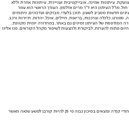
ועקת. עיתונות אמינה, אובייקטיבית ועניינית. עיתונות אחרת וללא
עור החשיפה הגבוה ביותר בימי חול. מו"ל העיתון היא ד"ר מרים אדלסון. העורך הראשי הוא עמר
 והעורך המייסד הוא עמוס רגב. אתרי האינטרנט של "ישראל היום" בעברית ובאנגלית, כמו כן היישומונים (אפליקציות) לאנדרואיד ול-iOS, מציגים חדשות מסביב לשעון, תוכן בלעדי, מבזקים ועדכונים, ניתוחים
, ספורט, כלכלה וצרכנות, בריאות, חיילים, אוכל, יהדות, תיירות ורכב.
דורה המודפסת של העיתון זמינים גם באתר, במהדורה יומית מקוונת,
היום פתוח להערות, לביקורת ולהצעות לשיפור מקהל הקוראים. פנו אלינו
שר התפוצות עמיחי שיקלי שלח מכתב חריף לר"מ קנדה, בעקבות שלושת אירועי הירי שבוצעו לעבר בתי כנסת במדינה - רק בשבועיים האחרונים • "יהודי קנדה ​​​​נמצאים בסיכון גבוה פי 25 להיות קורבן לפשע שנאה מאשר