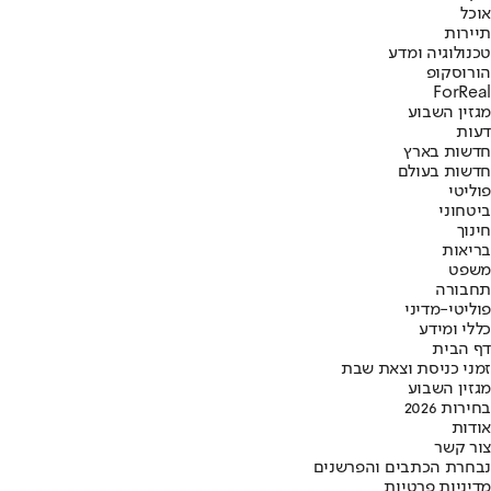
אוכל
תיירות
טכנולוגיה ומדע
הורוסקופ
ForReal
מגזין השבוע
דעות
חדשות בארץ
חדשות בעולם
פוליטי
ביטחוני
חינוך
בריאות
משפט
תחבורה
פוליטי-מדיני
כללי ומידע
דף הבית
זמני כניסת וצאת שבת
מגזין השבוע
בחירות 2026
אודות
צור קשר
נבחרת הכתבים והפרשנים
מדיניות פרטיות