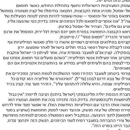
נשק, מזון וסיגריות.
עומק המעורבות הישראלית נחשף בתחילת החודש
, כאשר חוסאם
אל-אסטל, מנהיג אחת הקבוצות, התגאה בחיסולו של קצין משטרה בממשל
חמאס באזור אל-מוואסי – שטח שאמור להיות מחוץ לטווח הפעילות של
צה"ל. "אנו אומרים לחמאס ולכל המזוהים איתו: בדיוק כפי שהגענו אליו,
נגיע גם אליכם", הצהיר אל-אסטל בסרטון.
ראש הקבוצה החמושה במזרח חאן יונס הצית דגל ירוק המסמל את ארגון
הטרור והכריז: "חמאס נגמר" // פייסבוק
קצינים במילואים וגורמים רשמיים אישרו כי חלק מאנשי המיליציות אף
פונו לקבלת טיפול רפואי בבתי חולים בישראל לאחר שנפצעו. ירון
בוסקילה, קצין אג"ם לשעבר באוגדת עזה, אמר לעיתון כי ישראל עוקבת
מקרוב אחר פעילות אנשי המיליציה: "כשהם פועלים נגד חמאס, אנחנו שם
כדי לצפות בהם ולעיתים לסייע במידע או בהתערבות אקטיבית אם הם
מאוימים".
גורמי ביטחון לשעבר הזהירו מפני ההשלכות לטווח הארוך, ומזכירים את
גורלו של צבא דרום לבנון (צד"ל). "האינטרס של מיליציה הוא קודם כל
המיליציה עצמה, והיא עלולה להתהפך עליך", הזהיר סער צור, קצין בכיר
במילואים.
חברת הכנסת יוליה מלינובסקי (ישראל ביתנו) הגיבה לדיווח: "אין גבול
לטיפשות ולקונספציות. בדיוק ככה נתניהו בנה את חמאס, ועכשיו הוא
עושה אותו הדבר עם המיליציות החדשות האלו. אי אפשר מצד אחד לדרוש
פירוז מוחלט של עזה מנשק, ומהצד השני לספק תחמושת (שתגיע בסוף
לחמאס) לתוך הרצועה, ובמקביל ראש הממשלה מסכים לפתיחה מחודשת
של צירי ההברחה במעבר רפיח לשני הכיוונים. הנשק הזה יתהפך נגדנו,
כבר היינו בסרט הזה".