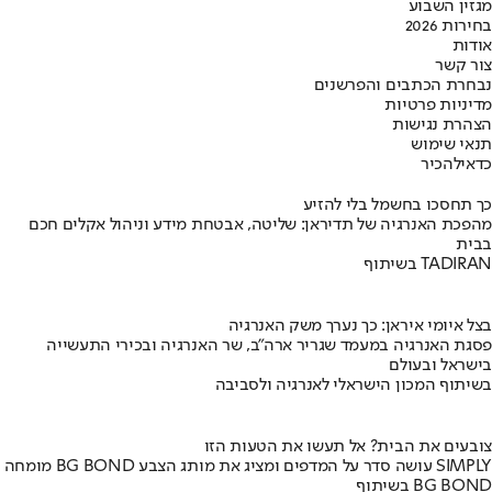
מגזין השבוע
בחירות 2026
אודות
צור קשר
נבחרת הכתבים והפרשנים
מדיניות פרטיות
הצהרת נגישות
תנאי שימוש
כדאי
להכיר
כך תחסכו בחשמל בלי להזיע
מהפכת האנרגיה של תדיראן: שליטה, אבטחת מידע וניהול אקלים חכם
בבית
בשיתוף TADIRAN
בצל איומי איראן: כך נערך משק האנרגיה
פסגת האנרגיה במעמד שגריר ארה"ב, שר האנרגיה ובכירי התעשייה
בישראל ובעולם
בשיתוף המכון הישראלי לאנרגיה ולסביבה
צובעים את הבית? אל תעשו את הטעות הזו
מומחה BG BOND עושה סדר על המדפים ומציג את מותג הצבע SIMPLY
בשיתוף BG BOND