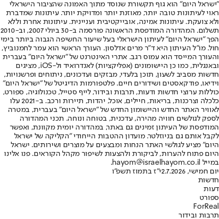
"ישראל היום" הוא גוף תקשורת שנוסד מתוך האמונה שהציבור הישראלי
ראוי לעיתונות טובה יותר, מאוזנת יותר ומדויקת יותר. עיתונות שמדברת
ולא צועקת. עיתונות אמינה, אובייקטיבית ועניינית. עיתונות אחרת וללא
תשלום. המהדורה המודפסת הראשונה פורסמה ב-30 ביולי 2007, וב-2010
הפך "ישראל היום" לעיתון הישראלי בעל שיעור החשיפה הגבוה ביותר בימי
חול. מו"ל העיתון היא ד"ר מרים אדלסון. העורך הראשי הוא עמר לחמנוביץ,
והעורך המייסד הוא עמוס רגב. אתרי האינטרנט של "ישראל היום" בעברית
ובאנגלית, כמו כן היישומונים (אפליקציות) לאנדרואיד ול-iOS, מציגים
חדשות מסביב לשעון, תוכן בלעדי, מבזקים ועדכונים, ניתוחים ופרשנויות,
וידיאו, פודקאסטים ושידורים חיים. פלטפורמות הדיגיטל של "ישראל היום"
כוללות ערוצי חדשות ודעות, תרבות ובידור, לייף סטייל, טכנולוגיה, ספורט,
כלכלה וצרכנות, בריאות, חיילים, אוכל, יהדות, תיירות ורכב. ב-2021 עלו
לאוויר האתר החדש והיישומון החדש של "ישראל היום" בעברית, במטרה
לספק לגולשים חוויה מהירה, עדכנית, בטוחה ונוחה. תכני המהדורה
המודפסת של העיתון זמינים גם באתר, במהדורה יומית מקוונת, ואפשר
לקבל אותם גם בניוזלטר. מועדון ההטבות הייחודי "הקליקה של ישראל
היום" מציע לגולשי האתר הנחות ומבצעים על מוצרים ושירותים. ישראל
היום פתוח להערות, לביקורת ולהצעות לשיפור מקהל הקוראים. פנו אלינו
במייל hayom@israelhayom.co.il.
יום חמישי, 2.7.2026
י"ז בתמוז תשפ"ו
חדשות
דעות
ספורט
ForReal
תרבות ובידור