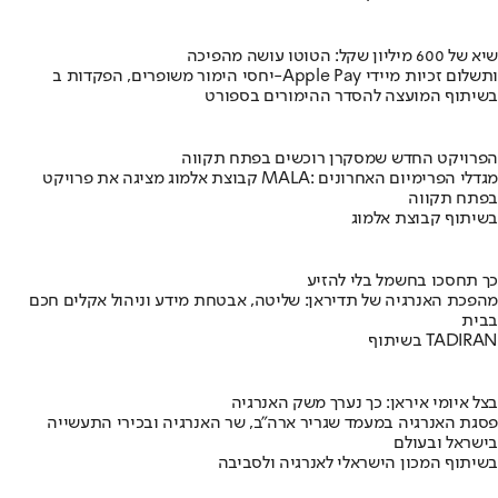
שיא של 600 מיליון שקל: הטוטו עושה מהפיכה
יחסי הימור משופרים, הפקדות ב-Apple Pay ותשלום זכיות מיידי
בשיתוף המועצה להסדר ההימורים בספורט
הפרויקט החדש שמסקרן רוכשים בפתח תקווה
קבוצת אלמוג מציגה את פרויקט MALA: מגדלי הפרימיום האחרונים
בפתח תקווה
בשיתוף קבוצת אלמוג
כך תחסכו בחשמל בלי להזיע
מהפכת האנרגיה של תדיראן: שליטה, אבטחת מידע וניהול אקלים חכם
בבית
בשיתוף TADIRAN
בצל איומי איראן: כך נערך משק האנרגיה
פסגת האנרגיה במעמד שגריר ארה"ב, שר האנרגיה ובכירי התעשייה
בישראל ובעולם
בשיתוף המכון הישראלי לאנרגיה ולסביבה