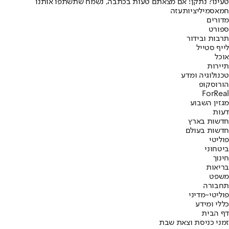
טעינו? נתקן! אם מצאתם טעות בכתבה, נשמח שתשתפו אותנו
חמאס
מיליציות
עזה
מדורים
ספורט
תרבות ובידור
לייף סטייל
אוכל
תיירות
טכנולוגיה ומדע
הורוסקופ
ForReal
מגזין השבוע
דעות
חדשות בארץ
חדשות בעולם
פוליטי
ביטחוני
חינוך
בריאות
משפט
תחבורה
פוליטי-מדיני
כללי ומידע
דף הבית
זמני כניסת וצאת שבת