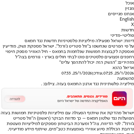
אוכל
מגזין
אנחנו מגייסים
English
X
חדשות
פוליטי-מדיני
דיווח: ישראל מפעילה מיליציות פלסטיניות חדשות נגד חמאס
על פי הפרטים שנחשפו ב"וול סטריט ג'ורנל", ישראל מספקת נשק, מודיעין
ואספקה לקבוצות חמושות שנלחמות בחמאס • חיל האוויר מספק חיפוי
רחפנים ופצועים פלסטינים פונו לבתי חולים בארץ • גורמים בצה"ל
מזהירים: "הנשק הזה יכול להתהפך עלינו"
אריאל כהנא
25/1/2026, 07:25
,עודכן
25/1/2026, 07:33
0
השמעה
מיליציה פלשתינית נגד ארגון החמאס בעזה. צילום: .
ישראל מהדקת את שיתוף הפעולה עם מיליציות פלסטיניות חמושות בעזה
הפועלות נגד שלטון חמאס – כך מדווח הבוקר (ראשון) ה"וול סטריט
ג'ורנל". לפי הדיווח, צה"ל ומערכת הביטחון מספקים למיליציות מעטפת
נרחבת הכוללת סיוע אווירי באמצעות כטב"מים, שיתוף מידע מודיעיני,