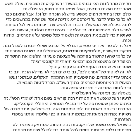
חקירה מהחלונות הכי גבוהים במשרדי הפרקליטות הצבאית. עולה חשש
שהדברים נעשים בידיעת, ואולי אפילו תחת חיפוי, היועמ"שית.
כולם וכולן בחזקת חפים מפשע עד שלא הוכחה וכו' וכו'. אבל פתאום כבר
לא כל כך מוזר לדבר על דיפ־סטייט. מדינת עומק שפועלת במחשכים כדי
לחבל ביכולת של הממשלה הנבחרת לממש את ריבונותה, או לכל הפחות
לשבש חלק מהחלטותיה. יד נעלמה - בעצם ידיים נעלמות, עושות מה
שעושות כדי לעצב את המציאות ולשמור מכל משמר על אינטרסים, סודות
וכוח.
אבל זה לא טור על דיפ־סטייט, וגם לא על הכובע שאולי יצטרכו לאכול כמה
מבקרי תקשורת, פוליטיקאים ופרשנים, שהתגוללו פה בשנים האחרונות
על כל מי שהעז לחשוד בקיומה של מציאות מעין זו, והלעיגו את החשדות
המוצדקים בהשמצות כמו "מפיצי תיאוריות קונספירציה".
שומרים על שומרת הסף,צילום: גדעון מרקוביץ'
לא, זה לא טור של "אמרנו לכם", גם כי שום דבר לא עוד לא הוכח, וגם כי
אנחנו עדיין אומרים. מה שמעניין הוא החממה, האקלים, שבתוכו נעשו
הפעולות המיוחסות לגורמים בתוך השב"כ, הפרקליטות הצבאית,
פרקליטות המדינה - ומי יודע איפה עוד.
בשמלה עם תמונה של היועמ"שית
לרעיון העל שאפשר את הטירוף הזה קוראים בשם אחד: "שומרי הסף". זה
מיתוס מכונן שטופח פה על ידי מובילי המחאה ומחוללי הקונפליקט
החברתי בשנים האחרונות. לפי המיתוס הזה, בישראל אין יותר מבנה של
רשויות נפרדות המאזנות ובולמות זו את זו כפי שלימדו אותנו בספרי
האזרחות.
בישראל שולט משטר של דיקטטורה בהתהוות, שמחזיק בעוצמה לא
מידתית ובלתי מרוסנת וזומם לנצל אותה כדי לחולל שינויים מבניים,