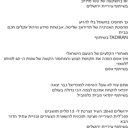
בהשקעה של 100 מיליון ₪
בשיתוף עיריית ירושלים
כך תחסכו בחשמל בלי להזיע
מהפכת האנרגיה של תדיראן: שליטה, אבטחת מידע וניהול אקלים חכם
בבית
בשיתוף TADIRAN
מאחורי הקלעים של הטעם הישראלי
איך אסם הפכה את תקופת הצנע והמחסור הקשה של שנות ה-40 למותג
לאומי?
בשיתוף אסם
אתם עוד לא שם? הטיסה למונדיאל כבר יצאה
יונדאי לוקחת אתכם לבמה הכי גדולה בעולם
בשיתוף יונדאי מבית כלמוביל
ירושלים 2040: העיר נערכת ל- 1.5 מליון תושבים
מנכ"לית העירייה מציגה תוכנית להשארת הצעירים ובניית עתיד הדור
הבא
בשיתוף עיריית ירושלים