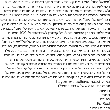
"ישראל היום" הוא גוף תקשורת שנוסד מתוך האמונה שהציבור הישראלי
ראוי לעיתונות טובה יותר, מאוזנת יותר ומדויקת יותר. עיתונות שמדברת
ולא צועקת. עיתונות אמינה, אובייקטיבית ועניינית. עיתונות אחרת וללא
תשלום. המהדורה המודפסת הראשונה פורסמה ב-30 ביולי 2007, וב-2010
הפך "ישראל היום" לעיתון הישראלי בעל שיעור החשיפה הגבוה ביותר בימי
חול. מו"ל העיתון היא ד"ר מרים אדלסון. העורך הראשי הוא עמר לחמנוביץ,
והעורך המייסד הוא עמוס רגב. אתרי האינטרנט של "ישראל היום" בעברית
ובאנגלית, כמו כן היישומונים (אפליקציות) לאנדרואיד ול-iOS, מציגים
חדשות מסביב לשעון, תוכן בלעדי, מבזקים ועדכונים, ניתוחים ופרשנויות,
וידיאו, פודקאסטים ושידורים חיים. פלטפורמות הדיגיטל של "ישראל היום"
כוללות ערוצי חדשות ודעות, תרבות ובידור, לייף סטייל, טכנולוגיה, ספורט,
כלכלה וצרכנות, בריאות, חיילים, אוכל, יהדות, תיירות ורכב. ב-2021 עלו
לאוויר האתר החדש והיישומון החדש של "ישראל היום" בעברית, במטרה
לספק לגולשים חוויה מהירה, עדכנית, בטוחה ונוחה. תכני המהדורה
המודפסת של העיתון זמינים גם באתר, במהדורה יומית מקוונת, ואפשר
לקבל אותם גם בניוזלטר. מועדון ההטבות הייחודי "הקליקה של ישראל
היום" מציע לגולשי האתר הנחות ומבצעים על מוצרים ושירותים. ישראל
היום פתוח להערות, לביקורת ולהצעות לשיפור מקהל הקוראים. פנו אלינו
במייל hayom@israelhayom.co.il.
יום שבת, 6.6.2026
כ"א בסיון תשפ"ו
חדשות
דעות
ספורט
ForReal
תרבות ובידור