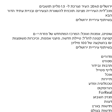
ירושלים 2040: העיר נערכת ל- 1.5 מליון תושבים
מנכ"לית העירייה מציגה תוכנית להשארת הצעירים ובניית עתיד הדור
הבא
בשיתוף עיריית ירושלים
שופינג, אמנות ואוכל: המרכז המתחדש של מזרח י-ם
קפיצה קטנה לחו"ל: טיילת חדשה, מיצגי אמנות, וכיכרות משופצות
בהשקעה של 100 מיליון ₪
בשיתוף עיריית ירושלים
מדורים
ספורט
תרבות ובידור
לייף סטייל
אוכל
תיירות
טכנולוגיה ומדע
הורוסקופ
ForReal
מגזין השבוע
דעות
חדשות בארץ
חדשות בעולם