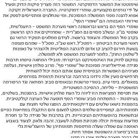
שימוטטו את המשטר הדמוקרטי. המשטר הזה מצריך פיקוח הדוק ופעיל
על ידי גורמים מקצועיים, שוחרי דמוקרטיה. החברה הישראלית זקוקה
אפוא להגנה מפני הממשלה המסוכנת, ומי שנחלצים ומתגייסים לספק את
שירותי האבטחה הם "שומרי הסף".
שומרי הסף הם בראש ובראשונה ראשי מערכת המשפט - היועמ"שית,
שופטי בג"ץ, ובשלב מסוים גם הפצ"רית - שמחזיקים את הקו הראשון
בקרב מול הממשלה והעומד בראשה. לצידם ממלאים תפקיד הרואי גם
ראשי מערכת הביטחון - רמטכ"ל, ראש שב"כ, מפכ"ל - שמהם מצופה
בשעת חירום להציב קו אדום להנהגה הפוליטית ולהצהיר על נאמנות
ל"שלטון החוק", כלומר למערכת המשפט ולא לממשלה.
במקום לחזק את האינסטינקט הביקורתי, מובילי המחאה טיפחו תרבות
סגידה ואידיאליזציה מסוכנת של "שומרי סף". מרוב פולחן אישיות, נעלמה
מעיניהם האפשרות הבסיסית שגם אותם הכוח יכול להשחית
תרחישים מעין אלה נידונו בהרחבה וברצינות תהומית בפורומים,
בפאנלים, בימי עיון, בטורי פרשנות ובנאומים סביב המחאה נגד הרפורמה
המשפטית - סליחה, ההפיכה המשטרית.
את תפיסת המציאות הזו ליווה כל העת פולחן אישיות. בהפגנות, בשלטים,
בעיתונות - התפתחה סביב שומרי הסף תופעה של הערצה קולקטיבית.
בהפגנות נישאו שלטים עם דיוקנאותיהם, הופצו שלטי חוצות עם
תמונותיהם, קמפיינים שלמים הופקו למענם והם התקבלו במחיאות כפיים
ובתשואות בהופעותיהם הציבוריות. רק בתרבות של סגידה כל כך חסרת
מודעות עצמית יכולה מנהיגת מפלגה לשעבר, זהבה גלאון, לצעוד בשבוע
האופנה עם שמלה שעלה מודפסות תמונותיהן של היועמ"שית גלי
בהרב־מיארה והשופטת אסתר חיות.
גלי בהרב מיארה,צילום: אורן בן חקון