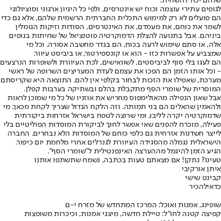
שלהם יכול להשחית.
לגופים עתירי עוצמה וכוח יש אינטרסים, ולפי כל היגיון ארגוני וסוציולוגי
הם פועלים לא רק למימוש התכלית החברתית הרשמית שלהם, אלא גם כדי
לשמר את כוחם, את מעמדם, את האינטרסים, הסודות וזיקות הגומלין
ביניהם. אבל בתנועה להצלת הדמוקרטיה פוטנציאל של שחיתות בגופים
אלה, או סתם שימוש לרעה בכוח, הם בגדר מחשבה אסורה. וכל מי
שמצביע על אפשרות כזו - הוא או קונספירטור, או ביביסט עיוור.
הם לעגו בלי סוף לביביסטים, לשוואישים, לכת העיוורת ולשופרות הנרצעים
- וכל אותו הזמן הם הפכו את עצמם לעדת המעריצים השרופה של ראשי
מערכת, שאפילו את הזכות לבחור בקלפי אין להם. התוצאה היא שקריסתם
המוסרית של שומרי הסף מתקבלת בהלם ובשתיקה בערבות קפלן.
אבל שאון הנפילה מהאולימפוס מחריש את אוזניו של כל מי שמוכן לראות
ולהאמין שהאלים הם בני תמותה. וזה הלקח הגדול שצריך לקחת מכאן: מי
שדמוקרטיה יקרה לליבו, ומי שרוצה לטפח בישראל אזרחות ביקורתית
פעילה, מוכרח להפנים שאי אפשר לחנך לביקורת המוסדות הפוליטיים בלי
לייצר חשדנות אזרחית גם כלפי כוחם של המוסדות הלא נבחרים. החברה
הישראלית נגמלה מהסגידה העיוורת לגנרלים אחרי מלחמת יום כיפור.
הגיע הזמן להיגמל מההערצה האינפנטילית ל"שומרי הסף".
טעינו? נתקן! אם מצאתם טעות בכתבה, נשמח שתשתפו אותנו
איתן אורקיבי
קבינט שישי
כדאי
להכיר
שופינג, אמנות ואוכל: המרכז המתחדש של מזרח י-ם
קפיצה קטנה לחו"ל: טיילת חדשה, מיצגי אמנות, וכיכרות משופצות