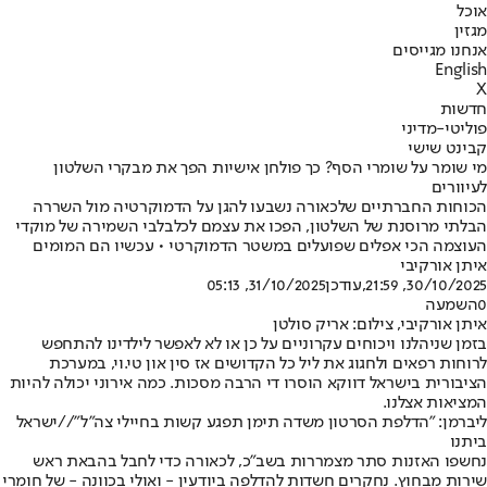
אוכל
מגזין
אנחנו מגייסים
English
X
חדשות
פוליטי-מדיני
קבינט שישי
מי שומר על שומרי הסף? כך פולחן אישיות הפך את מבקרי השלטון
לעיוורים
הכוחות החברתיים שלכאורה נשבעו להגן על הדמוקרטיה מול השררה
הבלתי מרוסנת של השלטון, הפכו את עצמם לכלבלבי השמירה של מוקדי
העוצמה הכי אפלים שפועלים במשטר הדמוקרטי • עכשיו הם המומים
איתן אורקיבי
30/10/2025, 21:59
,עודכן
31/10/2025, 05:13
0
השמעה
איתן אורקיבי, צילום: אריק סולטן
בזמן שניהלנו ויכוחים עקרוניים על כן או לא לאפשר לילדינו להתחפש
לרוחות רפאים ולחגוג את ליל כל הקדושים אז סין און טי.וי, במערכת
הציבורית בישראל דווקא הוסרו די הרבה מסכות. כמה אירוני יכולה להיות
המציאות אצלנו.
ליברמן: "הדלפת הסרטון משדה תימן תפגע קשות בחיילי צה"ל"//ישראל
ביתנו
נחשפו האזנות סתר מצמררות בשב"כ, לכאורה כדי לחבל בהבאת ראש
שירות מבחוץ. נחקרים חשדות להדלפה ביודעין - ואולי בכוונה - של חומרי