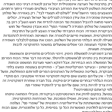
רק בתרבות של הערצה אינפנטילית יכול ארגון לכאורה רציני כמו האגודה
לאיכות השלטון להציף את המרחב הציבורי בשלטים מעוררי גיחוך ורחמים,
הנשבעים בפני היועמ"שית "לעולם לא תצעדי לבד". רק באווירה של פולחן
אישיות שמזכירה את עידן הסגידה לגנרלים של ישראל הצעירה, יכולים
ראשי מחאה להוביל הפגנות נגד הכוונה להדיח את ראש השב"כ רונן בר.
התוצאה של פולחן הסגידה ל"שומרי הסף" הוא אובדן טוטאלי של חוש
הביקורת האזרחי. הכוח החברתי שלכאורה נשבע להגן על התרבות
הדמוקרטית, ושאנשיו מייצגים לכאורה את השאיפה האזרחית להתנגדות
פעילה לכוחו הבלתי מרוסן של השלטון, הפכו את עצמם לכלבלבי השמירה
של מוקדי העוצמה הכי אפלים שפועלים במשטר הדמוקרטי. לרבות
משטרה חשאית.
מרוב דמוניזציה לממשלת הימין, זיהוי תהליכים מדומיינים והשוואות
מגוחכות בין נתניהו לצ'אושסקו ולהיטלר, שכחו פה דבר אחד: הכוח המרסן
של הממשלה הוא הבחירות. אבל דווקא ראשי מערכת המשפט וכוחות
הביטחון - ובעיקר הפרקליטות ושב"כ - מחזיקים בעוצמה כמעט בלתי
מבוקרת, בשליטה טוטאלית על הארגונים הסרים למרותם המוחלטת, ומעל
לכל - אין עליהם כמעט שום פיקוח דמוקרטי ואזרחי אפקטיבי. הם מוקדי
הכוח הבלתי־נבחרים שמצריכים פיקוח. בכל חברה שוחרת דמוקרטיה זה
היה צריך להיות ברור, שגם עליהם צריך להפקיד שומרי סף.
למי קראתם קונספירטור?
בפועל, במקום לחזק את האינסטינקט הביקורתי, מובילי המחאה טיפחו
בהתמדה גישה נאיבית, ואפילו מסוכנת, של האזרחות הדמוקרטית;
תפיסה שמושתתת על אידיאליזציה רומנטית של "שומרי סף". נעלמה
מעיניהם לחלוטין האפשרות הכל כך בסיסית, כל כך אלמנטרית, שגם הכוח