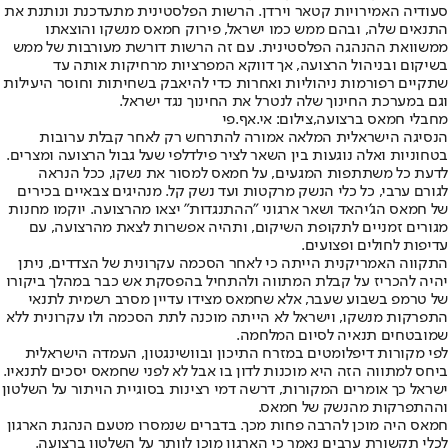
סעודיה האמירויות קטאר וירדן. הרשות הפלסטינית מתעדכנת ונותנת את
התנאים שלה, ובהם ממש כמו ישראל, פירוק חמאס מנשקו והוצאתו
ממשוואת ההנהגה הפלסטינית. עם זה הרשות דורשת מעורבות של ממש
בשיקום ובניהול הרצועה, אך דווקא המפרציות מרחיקות אותה עד
שתקיים רפורמות ניהוליות ואחרות כדי להיאבק בשחיתות וחוסר היעילות
וגם במערכת החינוך שלה לנטרל את החינוך נגד ישראל.
מחבלי חמאס ברצועה,צילום: אי.אף.פי
הנסיגה הישראלית המלאה אמורה להתרחש רק לאחר קבלת ערובות
בטחוניות ואלה נוגעות בין השאר לציר פילדלפי שעל גבול הרצועה ומצרים.
לדעת כל משתתפות המגעים, על חמאס למסור את נשקו, ככל הנראה
לגורם ערבי, כל כלי הנשק מרקטות ועד נשק קל. מנהיגים צבאיים בכירים
של חמאס הג'יהאד ושאר ארגוני "ההתנגדות" יצאו מהרצועה. יוקמו מחנות
מגורים זמניים לתקופת השיקום, ותהיה אפשרות לצאת מהרצועה, עם
עדיפות לחולים ופצועים.
התקווה האמריקנית הייתה כי לאחר הסכמה עקרונית של הצדדים, ניתן
יהיה להכריז על קבלת המתווה ולהתחיל בהפסקת אש כבר במהלך ביקורו
של טרמפ בשבוע שעבר, אלא שחמאס מצידו עדיין מסרב רשמית לתנאי
התפרקות מנשקו, וישראל לא הייתה מוכנה לתת הסכמה ולו עקרונית ללא
שמובטחים תנאיה לסיום המלחמה.
לפי מקורות דיפלומטים במזרח התיכון ובוושינגטון, העמדה הישראלית
ביחס למתווה הזה היא מוכנות לדון בו אבל לא לפני שחמאס יסכים לתנאיו.
ישראל כך אומרים המקורות, דרשה דמי רצינות בסוגיית הויתור על השלטון
וההתפרקות מהנשק של חמאס.
חמאס היה מוכן להרבה פחות מכך. בדברים שנמסרו מטעם הנהגת הארגון
לכלי תקשורת ערבים נאמר כי הארגון מוכן לוותר על השלטון ברצועה.