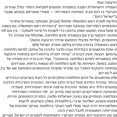
הרצועה ועוד.
העמדה הישראלית הוצגה במסגרת המגעים למציאת הסדר כולל, שהדיון
העיקרי בו הוא סביב המתווה האמירותי – סעודי שפורסם בשבוע שעבר
ב"ישראל היום".
הודעת לשכת ראש הממשלה אתמול (שבת), שעסקה בסוגיית שחרור
החטופים הסתיימה בפסקה מעניינת: "בהנחיית ראש הממשלה, גם בשעה
זו פועל צוות המשא-ומתן בדוחה כדי למצות כל סיכוי לעסקה - בין אם לפי
מתווה ויטקוף ובין אם במסגרת סיום הלחימה, שתכלול את שחרור כל
החטופים, הגליית מחבלי החמאס ופירוז הרצועה מנשק".
ראש הממשלה בנימין נתניהו,צילום: מארק ישראל סלם
זו אחת מהפעמים הבודדות שבה מדבר נתניהו על עסקה לסיום הלחימה.
בהמשך הוצאה מעין הבהרה: "צוותי המו״מ בדוחא דנים במתווה וויטקוף
ולא באפשרות לסיום המלחמה בהסכמה". אבל ההבהרה הזו מעידה על
המצב בפועל, השיחות על תום המלחמה לא נעשות בדוחא, שם דנים
במתווה וויטקוף המוכר ובו שחרור מחצית מהחטופים והפסקת אש של בין
40 ל 60 יום.
אלא שהמגעים על סיום המלחמה מתקיימים כל העת בערוצים הבכירים
ביותר במזרח התיכון ומול הבית הלבן ישירות. התכנית המרכזית הנדונה
במגעים הללו היא כאמור התכנית שיזמה איחוד האמירויות, סעודיה
הצטרפה והאמריקנים רואים זאת בחיוב רב. לפי המתווה האמירותי
המלחמה תסתיים עם נסיגה ישראלית מלאה, החזרת החטופים, פירוק
חמאס מנשקו, ושליטה ערבי-בינלאומית בשלב השיקום. לרשות
הפלסטינית יהיה קשר סמלי לגוף הערבי בינלאומי בעיקר מסיבות של
אחריותה המשפטית לחבל הארץ הזה.
גם כאן וויטקוף הוא המפיק העיקרי, והשותפות למגעים הן ישראל, מצרים,