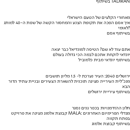
בשיתוף TADIRAN
מאחורי הקלעים של הטעם הישראלי
איך אסם הפכה את תקופת הצנע והמחסור הקשה של שנות ה-40 למותג
לאומי?
בשיתוף אסם
אתם עוד לא שם? הטיסה למונדיאל כבר יצאה
יונדאי לוקחת אתכם לבמה הכי גדולה בעולם
בשיתוף יונדאי מבית כלמוביל
ירושלים 2040: העיר נערכת ל- 1.5 מליון תושבים
מנכ"לית העירייה מציגה תוכנית להשארת הצעירים ובניית עתיד הדור
הבא
בשיתוף עיריית ירושלים
חלון ההזדמנויות בכפר גנים נסגר
קבוצת אלמוג מציגה את פרויקט MALA: מגדלי הפרימיום האחרונים
בפתח תקווה
בשיתוף קבוצת אלמוג