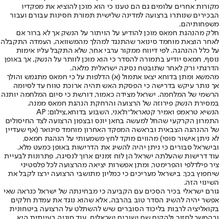
מקורות אחרים עלומים גם הם טענו כי הוא מוכן להוציא את מפקדיו
הבכירים שנותרו ברצועה למדינה שלישית תמורת חסינות עבורם ועבור
משפחותיהם.
חלק מהנהגת חמאס מוכן להודיע על הויתור על הנשק אך לא ברור אם
לאחר הוצאת מוחמד סינואר שהתנגד למהלך מהמשוואה, העמדה התקבלה
על כלל ההנהגה. לפי דיווח ממקור ערבי אחר, שלא התקבל עליו אימות
נוסף, חמאס יודיע בתמורה להסדר כי הוא מוכן לוותר על הנשק, אך באופן
הדרגתי ורק לאחר שתובטח נסיגה ישראלית מלאה.
מהמשא ומתן בדוחא יצאו אתמול (א) הדלפות על כי חמאס מתגמש והולך
אך נותר עיקש בדרישה כי הפסקת האש תהיה ארוכת טווח עד לסיומה
הרשמי של המלחמה. ישראל מצידה כאמור, דורשת כי סיום המלחמה יותנה
במסירת הנשק פירוזה של הרצועה והרחקת הנהגת חמאס ממנה.
הנשיא טראמפ ואמיר קטאראל־ת'אני, השבוע בדוחא,צילום: AP
התמרון הקרקעי שהחל למעשה בחאן יונס ובצפון הרצועה לצד החיסולים
של ההנהגה הצבאית ובראשה המפקד האחרון מוחמד סינואר (אף שעדיין
לא ניתן אישור סופי) מהווים מוקד לחץ משמעותי על הנהגת חמאס,
ובישראל סבורים כי ניתן יהיה להשיג את הדרישות באופן כמעט מלא.
עוד דרישות שהעלתה ישראל הן לוח זמנים ארוך לנסיגה, פתרונות לבעיית
ציר פילדלפי והפרימטר, ומתן אפשרות יציאה מהרצועה לכל פלסטיני
שיחפוץ בכך. בישראל מעריכים כי כמליון מתושבי הרצועה ירצו לקבל את
השינוי הזה.
גורם ישראלי בכיר הסכים עם הקביעה כי מבחינתה של ישראל כנראה שאי
אפשר יהיה להשיג הסדר טוב בהרבה, אלא שהוא נוגד את עמדת חלקים
בקואליציה לרבות בליכוד הסוברים שיש להשתלט על הרצועה ביטחונית
ובהמשך לחזור ולהקים שם ישובים ישראלים. עוד סוגיה בעייתית היא