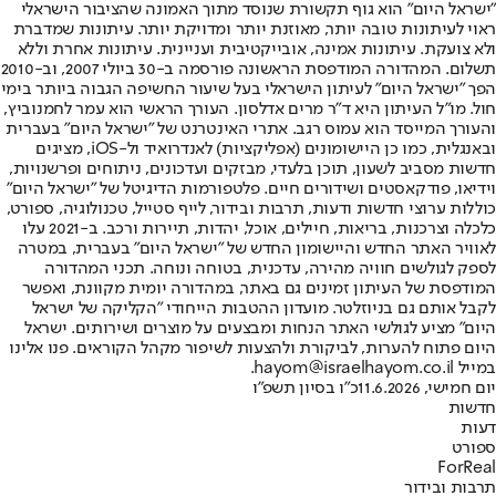
"ישראל היום" הוא גוף תקשורת שנוסד מתוך האמונה שהציבור הישראלי
ראוי לעיתונות טובה יותר, מאוזנת יותר ומדויקת יותר. עיתונות שמדברת
ולא צועקת. עיתונות אמינה, אובייקטיבית ועניינית. עיתונות אחרת וללא
תשלום. המהדורה המודפסת הראשונה פורסמה ב-30 ביולי 2007, וב-2010
הפך "ישראל היום" לעיתון הישראלי בעל שיעור החשיפה הגבוה ביותר בימי
חול. מו"ל העיתון היא ד"ר מרים אדלסון. העורך הראשי הוא עמר לחמנוביץ,
והעורך המייסד הוא עמוס רגב. אתרי האינטרנט של "ישראל היום" בעברית
ובאנגלית, כמו כן היישומונים (אפליקציות) לאנדרואיד ול-iOS, מציגים
חדשות מסביב לשעון, תוכן בלעדי, מבזקים ועדכונים, ניתוחים ופרשנויות,
וידיאו, פודקאסטים ושידורים חיים. פלטפורמות הדיגיטל של "ישראל היום"
כוללות ערוצי חדשות ודעות, תרבות ובידור, לייף סטייל, טכנולוגיה, ספורט,
כלכלה וצרכנות, בריאות, חיילים, אוכל, יהדות, תיירות ורכב. ב-2021 עלו
לאוויר האתר החדש והיישומון החדש של "ישראל היום" בעברית, במטרה
לספק לגולשים חוויה מהירה, עדכנית, בטוחה ונוחה. תכני המהדורה
המודפסת של העיתון זמינים גם באתר, במהדורה יומית מקוונת, ואפשר
לקבל אותם גם בניוזלטר. מועדון ההטבות הייחודי "הקליקה של ישראל
היום" מציע לגולשי האתר הנחות ומבצעים על מוצרים ושירותים. ישראל
היום פתוח להערות, לביקורת ולהצעות לשיפור מקהל הקוראים. פנו אלינו
במייל hayom@israelhayom.co.il.
יום חמישי, 11.6.2026
כ"ו בסיון תשפ"ו
חדשות
דעות
ספורט
ForReal
תרבות ובידור