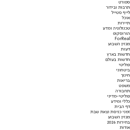
ספורט
תרבות ובידור
לייף סטייל
אוכל
תיירות
טכנולוגיה ומדע
הורוסקופ
ForReal
מגזין השבוע
דעות
חדשות בארץ
חדשות בעולם
פוליטי
ביטחוני
חינוך
בריאות
משפט
תחבורה
פוליטי-מדיני
כללי ומידע
דף הבית
זמני כניסת וצאת שבת
מגזין השבוע
בחירות 2026
אודות