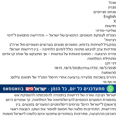
אוכל
מגזין
אנחנו מגייסים
English
X
חדשות
פוליטי-מדיני
המו"מ לעסקת חטופים: התנאים של ישראל – והדרישה מחמאס ל"דמי
רצינות"
במקביל לשיחות בדוחא, נמשכים מגעים בערוצים חשאיים מול ארה"ב
ומדינות ערב לגיבוש מתווה כולל לסיום הלחימה • בין דרישות ישראל:
פירוז הרצועה • חמאס מאותת על גמישות - אך מתעקש על אותו קו אדום
מתחילת המלחמה
דני זקן
18/5/2025, 17:32
,עודכן
18/5/2025, 18:15
0
השמעה
ההרס בשכונת סג'עייה ברצועה אחרי חיסול המג"ד של חמאס. צילום:
אי.אף.פי
ישראל הציבה שורה של דרישות בתמורה להסכמתה להפסקת אש
במסגרת המגעים המנסים להביא
לסיומה של המלחמה
. כך אומרים היום
(ראשון) ל"ישראל היום" גורמים דיפלומטים המעורים במגעים. בין
הדרישות, התחייבות מלאה של חמאס למסור את נשקו, הוצאת ראשי
הארגון מהרצועה, פתרונות בטחוניים שימנעו איום כלשהו לישראל משטח