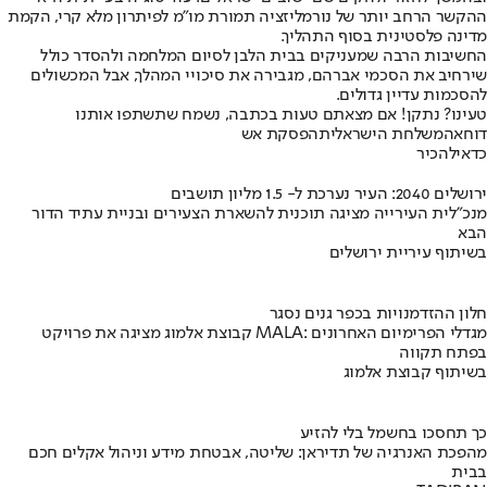
ההקשר הרחב יותר של נורמליזציה תמורת מו"מ לפיתרון מלא קרי, הקמת
מדינה פלסטינית בסוף התהליך.
החשיבות הרבה שמעניקים בבית הלבן לסיום המלחמה ולהסדר כולל
שירחיב את הסכמי אברהם, מגבירה את סיכויי המהלך, אבל המכשולים
להסכמות עדיין גדולים.
טעינו? נתקן! אם מצאתם טעות בכתבה, נשמח שתשתפו אותנו
דוחא
המשלחת הישראלית
הפסקת אש
כדאי
להכיר
ירושלים 2040: העיר נערכת ל- 1.5 מליון תושבים
מנכ"לית העירייה מציגה תוכנית להשארת הצעירים ובניית עתיד הדור
הבא
בשיתוף עיריית ירושלים
חלון ההזדמנויות בכפר גנים נסגר
קבוצת אלמוג מציגה את פרויקט MALA: מגדלי הפרימיום האחרונים
בפתח תקווה
בשיתוף קבוצת אלמוג
כך תחסכו בחשמל בלי להזיע
מהפכת האנרגיה של תדיראן: שליטה, אבטחת מידע וניהול אקלים חכם
בבית