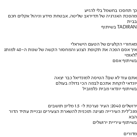
כך תחסכו בחשמל בלי להזיע
מהפכת האנרגיה של תדיראן: שליטה, אבטחת מידע וניהול אקלים חכם
בבית
בשיתוף TADIRAN
מאחורי הקלעים של הטעם הישראלי
איך אסם הפכה את תקופת הצנע והמחסור הקשה של שנות ה-40 למותג
לאומי?
בשיתוף אסם
אתם עוד לא שם? הטיסה למונדיאל כבר יצאה
יונדאי לוקחת אתכם לבמה הכי גדולה בעולם
בשיתוף יונדאי מבית כלמוביל
ירושלים 2040: העיר נערכת ל- 1.5 מליון תושבים
מנכ"לית העירייה מציגה תוכנית להשארת הצעירים ובניית עתיד הדור
הבא
בשיתוף עיריית ירושלים
מדורים