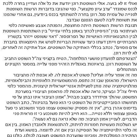
ואולי זו לא בועה. אולי השופטת רונן יודעת את כל אלה ועדיין בחרה ללכת
לכנס שמוגדר "ערב עיון מקצועי", כפי שהגיבו בדוברות הרשות השופטת
לפנייה של עמית סגל. רונן בחרה להשתתף בכנס ביודעין, גם אחרי שהפנו
את תשומת ליבה לטעם הנפגם שבדבר.
תגובת הרשות השופטת היתה מחוצפת, והפנתה אצבע מאשימה כלפי
העיתונאי בגין "הניסיון לכרוך באופן בלתי ענייני" בין השתתפות השופטת
לבין התבטאויותיו האישיות של הפרופסור. "ראוי ששופט ייזהר בקשריו
החברתיים וייתן דעתו כיצד עשויות הבריות לפרש את הימצאותו בחברת
אדם מסוים", נכתב בכללי האתיקה של השופטים. אבל אתיקה זה לאחרים,
לא לרות רונן.
"הצטרפתם למועדון פושעי המלחמה", הטיח בקציני צה"ל השופט החביב
על השופטת רונן. בראיונות באנגלית הזהיר מפני עלייה במספר הקצינים
המתנחלים
מה זה אומר עליה ועלינו? פשוט לא אכפת לה. לא אכפת לה מהציבור
הישראלי, מהאופן שבו זה נתפס, מהמשמעויות הלאומיות והבינלאומיות,
מהלגיטימציה שזה נותן לפעילות אנטי־ישראלית קיצונית, מהמסר כלפי
חיילי צה"ל. ובעיקר, נראה שלא אכפת לה מהאמון הציבורי במערכת
המשפט, שהולך ומידרדר בקצב מבהיל. "אמון הציבור אינו נבחן על פי
תחושתו הסובייקטיבית של השופט כי הוא פועל בהגינות", כתב השופט
בדימוס אהרן ברק, "אין זה מספיק שהשופט עצמו סבור ומשוכנע כי פעל
באופן עצמאי וללא נטייה... הוא חייב להיות משוכנע כי זו מראית פני
הדברים. לעניין אמון הציבור, מה שלא נראה גם לא נעשה".
יש השלכות מעשיות חמורות לניתוק, להתנשאות ולאובדן האמון, בין אם
זה כלפי הלגיטימציה של הפסיקה ובין אם זה, לדוגמה, בנושא ועדת
החקירה הממלכתית. ומכיוון שמערכת המשפט חשובה לכולנו, כולנו גם