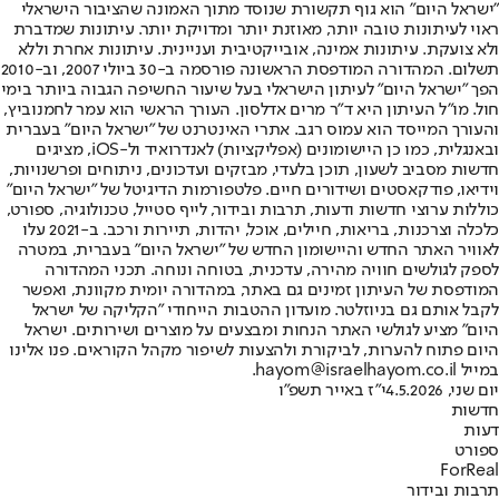
"ישראל היום" הוא גוף תקשורת שנוסד מתוך האמונה שהציבור הישראלי
ראוי לעיתונות טובה יותר, מאוזנת יותר ומדויקת יותר. עיתונות שמדברת
ולא צועקת. עיתונות אמינה, אובייקטיבית ועניינית. עיתונות אחרת וללא
תשלום. המהדורה המודפסת הראשונה פורסמה ב-30 ביולי 2007, וב-2010
הפך "ישראל היום" לעיתון הישראלי בעל שיעור החשיפה הגבוה ביותר בימי
חול. מו"ל העיתון היא ד"ר מרים אדלסון. העורך הראשי הוא עמר לחמנוביץ,
והעורך המייסד הוא עמוס רגב. אתרי האינטרנט של "ישראל היום" בעברית
ובאנגלית, כמו כן היישומונים (אפליקציות) לאנדרואיד ול-iOS, מציגים
חדשות מסביב לשעון, תוכן בלעדי, מבזקים ועדכונים, ניתוחים ופרשנויות,
וידיאו, פודקאסטים ושידורים חיים. פלטפורמות הדיגיטל של "ישראל היום"
כוללות ערוצי חדשות ודעות, תרבות ובידור, לייף סטייל, טכנולוגיה, ספורט,
כלכלה וצרכנות, בריאות, חיילים, אוכל, יהדות, תיירות ורכב. ב-2021 עלו
לאוויר האתר החדש והיישומון החדש של "ישראל היום" בעברית, במטרה
לספק לגולשים חוויה מהירה, עדכנית, בטוחה ונוחה. תכני המהדורה
המודפסת של העיתון זמינים גם באתר, במהדורה יומית מקוונת, ואפשר
לקבל אותם גם בניוזלטר. מועדון ההטבות הייחודי "הקליקה של ישראל
היום" מציע לגולשי האתר הנחות ומבצעים על מוצרים ושירותים. ישראל
היום פתוח להערות, לביקורת ולהצעות לשיפור מקהל הקוראים. פנו אלינו
במייל hayom@israelhayom.co.il.
יום שני, 4.5.2026
י"ז באייר תשפ"ו
חדשות
דעות
ספורט
ForReal
תרבות ובידור