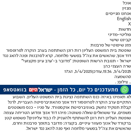
אוכל
מגזין
אנחנו מגייסים
English
X
חדשות
פוליטי-מדיני
קבינט שישי
מזג שיפוטי של סרבנות
שופטת בית המשפט העליון רות רונן השתתפה בערב הוקרה לפרופסור
דוד אנוך, שהאשים את צה"ל בפשעי מלחמה, קרא לסרבנות ופנה להאג נגד
ישראל • תגובת הרשות השופטת: "מדובר ב-'ערב עיון מקצועי'"
שרה העצני כהן
3/4/2025, 15:34
,עודכן
3/4/2025, 17:41
0
השמעה
.. צילום: .
לא תאמינו באיזה כנס השתתפה נציגת בית המשפט העליון. השבוע
התקיים ערב הוקרה לפרופסור דוד אנוך מהאוניברסיטה העברית, לרגל
קבלת תפקיד נחשק באוניברסיטת אוקספורד. על פניו - כנס משפטנים
משמים, עד ששואלים שאלה פשוטה: מיהו דוד אנוך ומדוע הטריחה עצמה
שופטת העליון רות רונן להשתתף ולהעניק לו כבוד עליונים? פשפוש קטן
ברקורד של אנוך מעוור עיניים. בקצרה: מדובר בתומך סרבנות וחרם,
שהאשים את צה"ל בפשעי מלחמה ואף פנה להאג נגד ישראל.