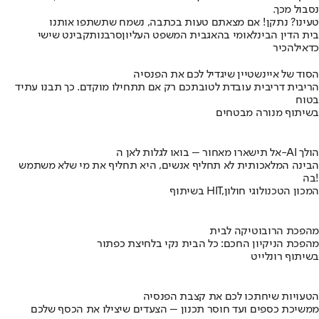
נסבול מכך.
טעינו? נתקן! אם מצאתם טעות בכתבה, נשמח שתשתפו אותנו
בית הדין הבינלאומי בהאג
בית המשפט העליון
סרבנות
קבינט שישי
כדאי
להכיר
הסוד של איינשטיין שיגדיל לכם את הפנסיה
הריבית דריבית עובדת לטובתכם רק אם תתחילו מוקדם. כך תבנו עתיד
בטוח
בשיתוף מנורה מבטחים
אל תישארו מאחור – בואו לגלות לאן ה-AI הולך
הבינה המלאכותית לא תחליף אנשים, היא תחליף את מי שלא משתמש
בה!
בשיתוף HIT,המכון הטכנולוגי חולון
מהפכת הרובוטיקה לבית
מהפכת הניקיון החכם: כל הבית נקי בלחיצת כפתור
בשיתוף רונלייט
הטעויות שיחתכו לכם את קצבת הפנסיה
ממשיכת כספים ועד חוסר תכנון – הצעדים שיצילו את הכסף שלכם