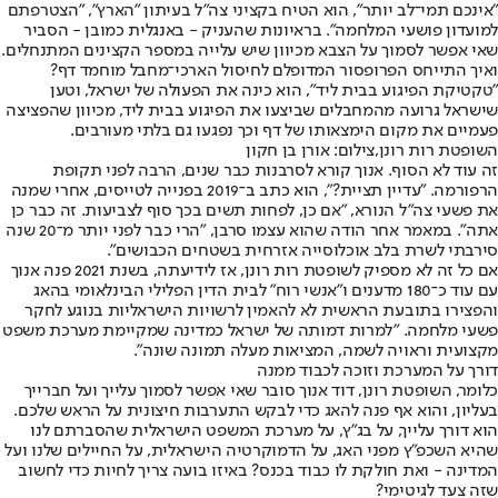
"אינכם תמי־לב יותר", הוא הטיח בקציני צה"ל בעיתון "הארץ", "הצטרפתם
למועדון פושעי המלחמה". בראיונות שהעניק - באנגלית כמובן - הסביר
שאי אפשר לסמוך על הצבא מכיוון שיש עלייה במספר הקצינים המתנחלים.
ואיך התייחס הפרופסור המדופלם לחיסול הארכי־מחבל מוחמד דף?
"טקטיקת הפיגוע בבית ליד", הוא כינה את הפעולה של ישראל, וטען
שישראל גרועה מהמחבלים שביצעו את הפיגוע בבית ליד, מכיוון שהפציצה
פעמיים את מקום הימצאותו של דף וכך נפגעו גם בלתי מעורבים.
השופטת רות רונן,צילום: אורן בן חקון
זה עוד לא הסוף. אנוך קורא לסרבנות כבר שנים, הרבה לפני תקופת
הרפורמה. "עדיין תציית?", הוא כתב ב־2019 בפנייה לטייסים, אחרי שמנה
את פשעי צה"ל הנורא, "אם כן, לפחות תשים בכך סוף לצביעות. זה כבר כן
אתה". במאמר אחר הודה שהוא עצמו סרבן, "הרי כבר לפני יותר מ־20 שנה
סירבתי לשרת בלב אוכלוסייה אזרחית בשטחים הכבושים".
אם כל זה לא מספיק לשופטת רות רונן, אז לידיעתה, בשנת 2021 פנה אנוך
עם עוד כ־180 מדענים ו"אנשי רוח" לבית הדין הפלילי הבינלאומי בהאג
והפצירו בתובעת הראשית לא להאמין לרשויות הישראליות בנוגע לחקר
פשעי מלחמה. "למרות דמותה של ישראל כמדינה שמקיימת מערכת משפט
מקצועית וראויה לשמה, המציאות מעלה תמונה שונה".
דורך על המערכת וזוכה לכבוד ממנה
כלומר, השופטת רונן, דוד אנוך סובר שאי אפשר לסמוך עלייך ועל חברייך
בעליון, והוא אף פנה להאג כדי לבקש התערבות חיצונית על הראש שלכם.
הוא דורך עלייך, על בג"ץ, על מערכת המשפט הישראלית שהסברתם לנו
שהיא השכפ"ץ מפני האג, על הדמוקרטיה הישראלית, על החיילים שלנו ועל
המדינה - ואת חולקת לו כבוד בכנס? באיזו בועה צריך לחיות כדי לחשוב
שזה צעד לגיטימי?