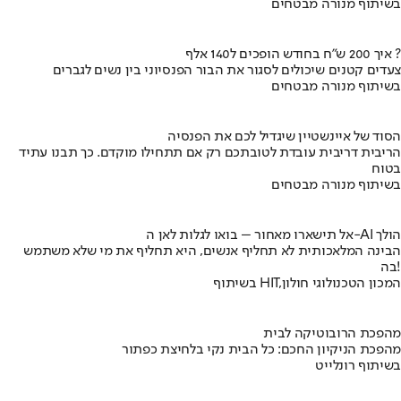
בשיתוף מנורה מבטחים
איך 200 ש"ח בחודש הופכים ל140 אלף ?
צעדים קטנים שיכולים לסגור את הבור הפנסיוני בין נשים לגברים
בשיתוף מנורה מבטחים
הסוד של איינשטיין שיגדיל לכם את הפנסיה
הריבית דריבית עובדת לטובתכם רק אם תתחילו מוקדם. כך תבנו עתיד
בטוח
בשיתוף מנורה מבטחים
אל תישארו מאחור – בואו לגלות לאן ה-AI הולך
הבינה המלאכותית לא תחליף אנשים, היא תחליף את מי שלא משתמש
בה!
בשיתוף HIT,המכון הטכנולוגי חולון
מהפכת הרובוטיקה לבית
מהפכת הניקיון החכם: כל הבית נקי בלחיצת כפתור
בשיתוף רונלייט