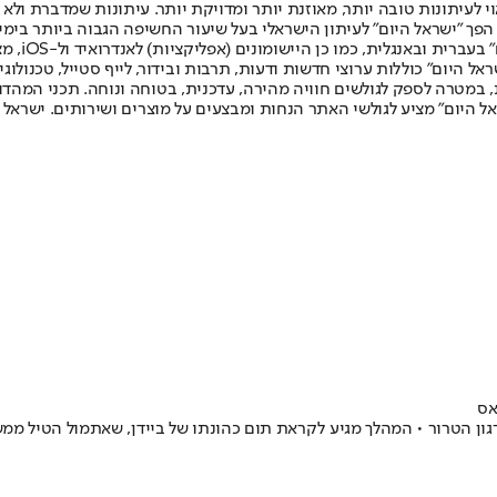
לעיתונות טובה יותר, מאוזנת יותר ומדויקת יותר. עיתונות שמדברת ולא צ
שלום. המהדורה המודפסת הראשונה פורסמה ב-30 ביולי 2007, וב-2010 הפך "ישראל היום" לעיתון הישראלי בעל שי
לחמנוביץ,
ל היום" כוללות ערוצי חדשות ודעות, תרבות ובידור, לייף סטייל, טכנולוגיה
ברית, במטרה לספק לגולשים חוויה מהירה, עדכנית, בטוחה ונוחה. תכני המה
ל היום" מציע לגולשי האתר הנחות ומבצעים על מוצרים ושירותים. ישראל 
אס
גון הטרור • המהלך מגיע לקראת תום כהונתו של ביידן, שאתמול הטיל ממש