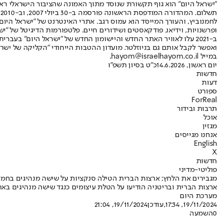
"ישראל היום" הוא גוף תקשורת שנוסד מתוך האמונה שהציבור הישראלי ראוי 
ת
ופרשנויות, וידיאו, פודקאסטים ושידורים חיים. פלטפורמות הדיגיטל של "ישרא
ב-2021 עלו לאוויר האתר החדש והיישומון החדש של "ישראל היום" בע
ואפשר לקבל אותם גם בניוזלטר. מועדון ההטבות הייחודי "הקליקה של ישרא
במייל hayom@israelhayom.co.il.
יום ראשון, 14.6.2026
כ"ט בסיון תשפ"ו
חדשות
דעות
ספורט
ForReal
תרבות ובידור
אוכל
מגזין
אנחנו מגייסים
English
X
חדשות
פוליטי-מדיני
מגבירים את הלחץ: ארצות הברית הטילה סנקציות על שישה מנהיגים בחמ
ארצות הברית ובריטניה הודיעו על הטלת עיצומים כנגד שישה מנהיגים באר
מערכת היום
19/11/2024, 17:34
,עודכן
19/11/2024, 21:04
0
השמעה