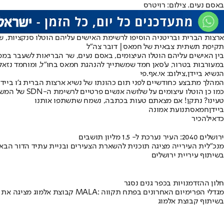
באסם נעים. צילום: רויטרס
ארצות הברית ובריטניה הוסיפו לרשימת האישים עליהם הוטלו סנקציות, ש
תקיפת תשתית צבאית של חמאס| דובר צה"ל
בין האישים עליהם הוטלו העיצומים, באסם נעים, שר הבריאות לשעבר במ
במעורבות בטרור, ע'סאן חמד שמשתייך להנהגת חמאס בחו”ל, ומוחמד נזאל, 
הנשיא ביידן,צילום: אי.אף.פי
המהלך מתבצע כחודשיים לפני תום כהונתו של נשיא ארצות הברית ג'ו ביידן
כמו כן הוטלו עיצומים על שלושה אנשים פרטיים לרשימת ה-SDN של המשרד לפיקוח על נכסים זרים (OFAC).
טעינו? נתקן! אם מצאתם טעות בכתבה, נשמח שתשתפו אותנו
ביידן
חמאס
תנועת אמונה
כדאי
להכיר
ירושלים 2040: העיר נערכת ל- 1.5 מליון תושבים
מנכ"לית העירייה מציגה תוכנית להשארת הצעירים ובניית עתיד הדור הבא
בשיתוף עיריית ירושלים
חלון ההזדמנויות בכפר גנים נסגר
קבוצת אלמוג מציגה את פרויקט MALA: מגדלי הפרימיום האחרונים בפתח תקווה
בשיתוף קבוצת אלמוג