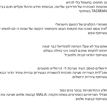
כך תחסכו בחשמל בלי להזיע
מהפכת האנרגיה של תדיראן: שליטה, אבטחת מידע וניהול אקלים חכם בבי
בשיתוף TADIRAN
מאחורי הקלעים של הטעם הישראלי
איך אסם הפכה את תקופת הצנע והמחסור הקשה של שנות ה-40 למותג לאומי?
בשיתוף אסם
אתם עוד לא שם? הטיסה למונדיאל כבר יצאה
יונדאי לוקחת אתכם לבמה הכי גדולה בעולם
בשיתוף יונדאי מבית כלמוביל
ירושלים 2040: העיר נערכת ל- 1.5 מליון תושבים
מנכ"לית העירייה מציגה תוכנית להשארת הצעירים ובניית עתיד הדור הבא
בשיתוף עיריית ירושלים
חלון ההזדמנויות בכפר גנים נסגר
קבוצת אלמוג מציגה את פרויקט MALA: מגדלי הפרימיום האחרונים בפתח תקווה
בשיתוף קבוצת אלמוג