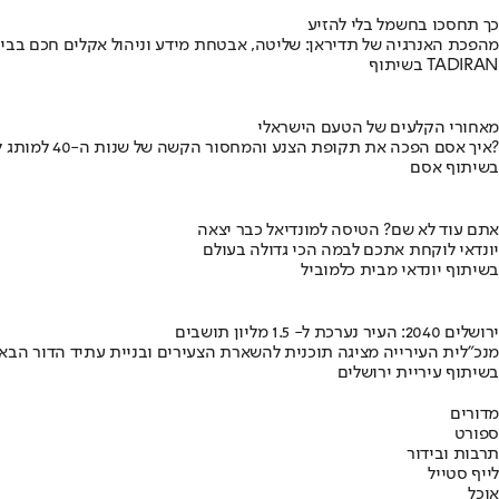
כך תחסכו בחשמל בלי להזיע
מהפכת האנרגיה של תדיראן: שליטה, אבטחת מידע וניהול אקלים חכם בבי
בשיתוף TADIRAN
מאחורי הקלעים של הטעם הישראלי
איך אסם הפכה את תקופת הצנע והמחסור הקשה של שנות ה-40 למותג לאומי?
בשיתוף אסם
אתם עוד לא שם? הטיסה למונדיאל כבר יצאה
יונדאי לוקחת אתכם לבמה הכי גדולה בעולם
בשיתוף יונדאי מבית כלמוביל
ירושלים 2040: העיר נערכת ל- 1.5 מליון תושבים
מנכ"לית העירייה מציגה תוכנית להשארת הצעירים ובניית עתיד הדור הבא
בשיתוף עיריית ירושלים
מדורים
ספורט
תרבות ובידור
לייף סטייל
אוכל