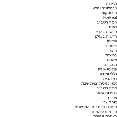
תיירות
טכנולוגיה ומדע
הורוסקופ
ForReal
מגזין השבוע
דעות
חדשות בארץ
חדשות בעולם
פוליטי
ביטחוני
חינוך
בריאות
משפט
תחבורה
פוליטי-מדיני
כללי ומידע
דף הבית
זמני כניסת וצאת שבת
מגזין השבוע
בחירות 2026
אודות
צור קשר
נבחרת הכתבים והפרשנים
מדיניות פרטיות
הצהרת נגישות