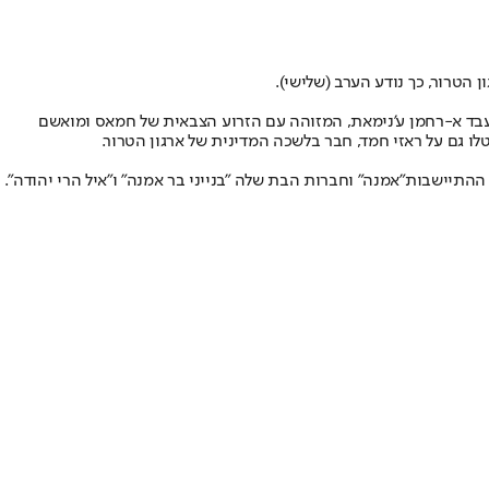
הטרור, כך נודע הערב (שלישי).
 עבד א-רחמן ע'נימאת, המזוהה עם הזרוע הצבאית של חמאס ומואשם
ו גם על ראזי חמד, חבר בלשכה המדינית של ארגון הטרור.
 ההתיישבות
"אמנה" וחברות הבת שלה "בנייני בר אמנה" ו"איל הרי יהודה".