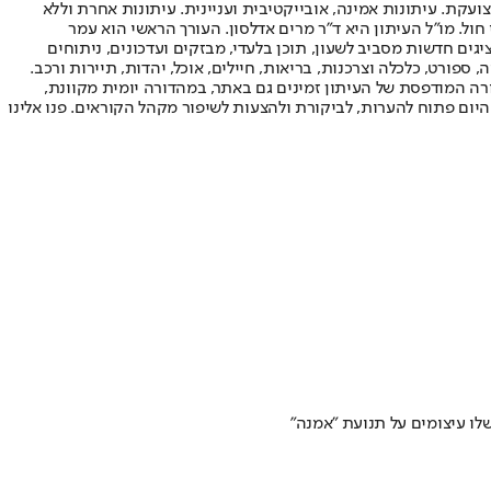
ועקת. עיתונות אמינה, אובייקטיבית ועניינית. עיתונות אחרת וללא
עור החשיפה הגבוה ביותר בימי חול. מו"ל העיתון היא ד"ר מרים אדלסון. העורך הראשי הוא עמר
 והעורך המייסד הוא עמוס רגב. אתרי האינטרנט של "ישראל היום" בעברית ובאנגלית, כמו כן היישומונים (אפליקציות) לאנדרואיד ול-iOS, מציגים חדשות מסביב לשעון, תוכן בלעדי, מבזקים ועדכונים, ניתוחים
, ספורט, כלכלה וצרכנות, בריאות, חיילים, אוכל, יהדות, תיירות ורכב.
דורה המודפסת של העיתון זמינים גם באתר, במהדורה יומית מקוונת,
היום פתוח להערות, לביקורת ולהצעות לשיפור מקהל הקוראים. פנו אלינו
לו עיצומים על תנועת "אמנה"