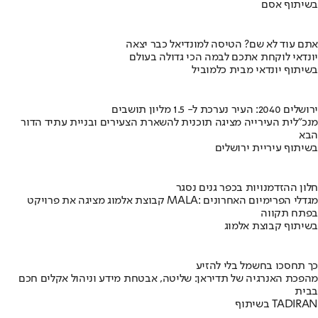
בשיתוף אסם
אתם עוד לא שם? הטיסה למונדיאל כבר יצאה
יונדאי לוקחת אתכם לבמה הכי גדולה בעולם
בשיתוף יונדאי מבית כלמוביל
ירושלים 2040: העיר נערכת ל- 1.5 מליון תושבים
מנכ"לית העירייה מציגה תוכנית להשארת הצעירים ובניית עתיד הדור
הבא
בשיתוף עיריית ירושלים
חלון ההזדמנויות בכפר גנים נסגר
קבוצת אלמוג מציגה את פרויקט MALA: מגדלי הפרימיום האחרונים
בפתח תקווה
בשיתוף קבוצת אלמוג
כך תחסכו בחשמל בלי להזיע
מהפכת האנרגיה של תדיראן: שליטה, אבטחת מידע וניהול אקלים חכם
בבית
בשיתוף TADIRAN