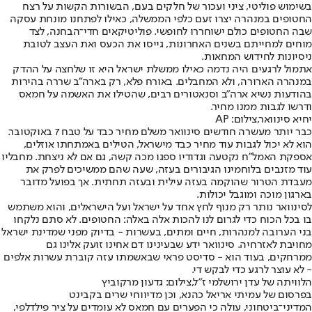
בשימוש פוליטי, ציני ועכור של חלקים בעם, הבשורות הקשות על רצח
החטופים במנהרה יצרו זעם כלפי הממשלה, כאילו לפתחנו מונחת עסקה
שבה החטופים כולם ישוחררו לחופשי. פוליטיקאים חדי־הבחנה, לצד
מוחים למחייתם בשנים האחרונות, גייסו את הכעס ואת העצב לטובת
ניסיונות לחידוש המחאות.
אתמול לרגעים היה נדמה כאילו ממשלת ישראל היא זו שלחצה על ההדק
במנהרה הארורה, ולא המחבלים. באורח פלא, רק בארה"ב שררה בהירות
בהודעות נשיא ארה"ב וסנאטורים רבים, שהטילו את האשמה על חמאס
ודרשו לגבות ממנו מחיר.
יחיא סינוואר,צילום: AP
כבר יותר מעשרה חודשים סינוואר משלם מחיר כבד על טבח 7 באוקטובר.
הוא לא יכול לגבות עוד מחיר כבד מישראל, הטילים באמתחתו אוזלים,
אספקת האמל"ח נקטעה וגדודיו ספגו מכה קשה, גם אם לא ניצחת. מחבליו
עוד מזנבים בלוחמינו הגיבורים בעזה, שעה שהם ממשיכים לפרק את
מעבדת הטרור שהוקמה בעזה עילית ובעזה תחתית. אך בפועל מדובר
בארגון מוכה ומוגבל יכולות.
לסינוואר נותר רק מנוף לחץ אחד על ישראל ועל הישראלים, והוא משתמש
בו בכל הכוח כדי לגרום לנו להכות אלה באלה: החטופים. לא סתם נלקחו
בני הערובה למנהרות, חיים ומתים, בעשרות - בדיוק מפני שמדינת ישראל
מחויבת לאזרחיה. סינוואר ידע שבעינינו דם אחינו זועק אלינו גם
ממרחקים, בעוד הוא - סדיסט פראי שבאשמתו עזה קוברת עשרות אלפים
- לא עוצר לרגע כדי לבקש די.
הלוויתה של עדן ירושלמי ז"ל,צילום: גדעון מרקוביץ
בפרסום של עמיתי אריאל כהנא, וכן מדיווחי שרים בקבינט
המדיני־ביטחוני, עולה כי הפערים עם חמאס לא עומדים על ציר פילדלפי,