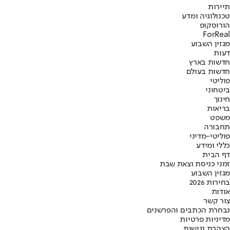
תיירות
טכנולוגיה ומדע
הורוסקופ
ForReal
מגזין השבוע
דעות
חדשות בארץ
חדשות בעולם
פוליטי
ביטחוני
חינוך
בריאות
משפט
תחבורה
פוליטי-מדיני
כללי ומידע
דף הבית
זמני כניסת וצאת שבת
מגזין השבוע
בחירות 2026
אודות
צור קשר
נבחרת הכתבים והפרשנים
מדיניות פרטיות
הצהרת נגישות