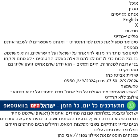
אוכל
מגזין
אנחנו מגייסים
English
X
חדשות
פוליטי-מדיני
סינוואר מפעיל את כולנו לפי התסריט - ואנחנו מאפשרים לו לשבור אותנו
מבפנים
לסינוואר נותר רק מנוף לחץ אחד על ישראל ועל הישראלים, והוא משתמש
בו בכל הכוח כדי לגרום לנו להכות אלה באלה: החטופים • לא סתם נלקחו
בני ערובה למנהרות, חיים ומתים - הוא יודע שדם אחינו זועק אלינו גם
ממרחקים
שירית אביטן כהן
2/9/2024, 03:30
,עודכן
2/9/2024, 03:30
0
השמעה
"האיש שהעמיד את העולם על רגל אחת" סרט תיעודו על יחיא סינוואר.
צילום: ללא קרדיט
ישראל נמצאת במלחמה שגובה מחירים. אתמול (ראשון) שילמנו מחיר
דמים בפיגוע בדרום הארץ, בחזית הצפונית ושוב ברצועת עזה, שם אזרחים
רבים עדיין מוחזקים בשבי מפלצות חמאס, וחיילים רבים מחרפים חייהם
במלחמה שנכפתה עלינו.
מפגינים חוסמים את איילון צפון // אבי כהן