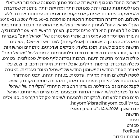
"ישראל היום" הוא גוף תקשורת שנוסד מתוך האמונה שהציבור הישראלי
ראוי לעיתונות טובה יותר, מאוזנת יותר ומדויקת יותר. עיתונות שמדברת
ולא צועקת. עיתונות אמינה, אובייקטיבית ועניינית. עיתונות אחרת וללא
תשלום. המהדורה המודפסת הראשונה פורסמה ב-30 ביולי 2007, וב-2010
הפך "ישראל היום" לעיתון הישראלי בעל שיעור החשיפה הגבוה ביותר בימי
חול. מו"ל העיתון היא ד"ר מרים אדלסון. העורך הראשי הוא עמר לחמנוביץ,
והעורך המייסד הוא עמוס רגב. אתרי האינטרנט של "ישראל היום" בעברית
ובאנגלית, כמו כן היישומונים (אפליקציות) לאנדרואיד ול-iOS, מציגים
חדשות מסביב לשעון, תוכן בלעדי, מבזקים ועדכונים, ניתוחים ופרשנויות,
וידיאו, פודקאסטים ושידורים חיים. פלטפורמות הדיגיטל של "ישראל היום"
כוללות ערוצי חדשות ודעות, תרבות ובידור, לייף סטייל, טכנולוגיה, ספורט,
כלכלה וצרכנות, בריאות, חיילים, אוכל, יהדות, תיירות ורכב. ב-2021 עלו
לאוויר האתר החדש והיישומון החדש של "ישראל היום" בעברית, במטרה
לספק לגולשים חוויה מהירה, עדכנית, בטוחה ונוחה. תכני המהדורה
המודפסת של העיתון זמינים גם באתר, במהדורה יומית מקוונת, ואפשר
לקבל אותם גם בניוזלטר. מועדון ההטבות הייחודי "הקליקה של ישראל
היום" מציע לגולשי האתר הנחות ומבצעים על מוצרים ושירותים. ישראל
היום פתוח להערות, לביקורת ולהצעות לשיפור מקהל הקוראים. פנו אלינו
במייל hayom@israelhayom.co.il.
יום ראשון, 14.6.2026
כ"ט בסיון תשפ"ו
חדשות
דעות
ספורט
ForReal
תרבות ובידור