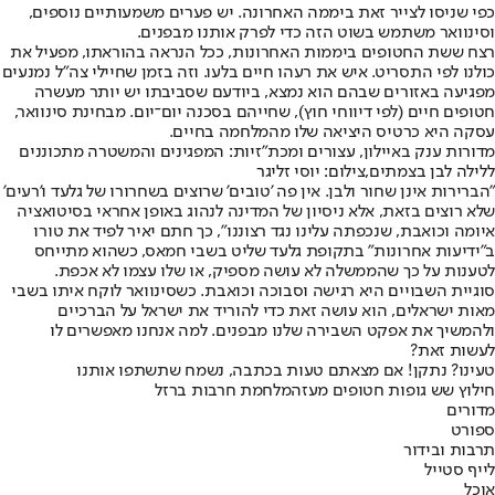
כפי שניסו לצייר זאת ביממה האחרונה. יש פערים משמעותיים נוספים,
וסינוואר משתמש בשוט הזה כדי לפרק אותנו מבפנים.
רצח ששת החטופים ביממות האחרונות, ככל הנראה בהוראתו, מפעיל את
כולנו לפי התסריט. איש את רעהו חיים בלעו. וזה בזמן שחיילי צה"ל נמנעים
מפגיעה באזורים שבהם הוא נמצא, ביודעם שסביבתו יש יותר מעשרה
חטופים חיים (לפי דיווחי חוץ), שחייהם בסכנה יום־יום. מבחינת סינוואר,
עסקה היא כרטיס היציאה שלו מהמלחמה בחיים.
מדורות ענק באיילון, עצורים ומכת"זיות: המפגינים והמשטרה מתכוננים
ללילה לבן בצמתים,צילום: יוסי זליגר
"הברירות אינן שחור ולבן. אין פה 'טובים' שרוצים בשחרורו של גלעד ו'רעים'
שלא רוצים בזאת, אלא ניסיון של המדינה לנהוג באופן אחראי בסיטואציה
איומה וכואבת, שנכפתה עלינו נגד רצוננו", כך חתם יאיר לפיד את טורו
ב"ידיעות אחרונות" בתקופת גלעד שליט בשבי חמאס, כשהוא מתייחס
לטענות על כך שהממשלה לא עושה מספיק, או שלו עצמו לא אכפת.
סוגיית השבויים היא רגישה וסבוכה וכואבת. כשסינוואר לוקח איתו בשבי
מאות ישראלים, הוא עושה זאת כדי להוריד את ישראל על הברכיים
ולהמשיך את אפקט השבירה שלנו מבפנים. למה אנחנו מאפשרים לו
לעשות זאת?
טעינו? נתקן! אם מצאתם טעות בכתבה, נשמח שתשתפו אותנו
חילוץ שש גופות חטופים מעזה
מלחמת חרבות ברזל
מדורים
ספורט
תרבות ובידור
לייף סטייל
אוכל