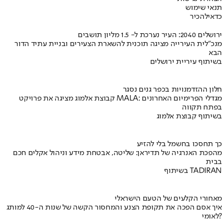
תנאי שימוש
כדאי
להכיר
ירושלים 2040: העיר נערכת ל- 1.5 מליון תושבים
מנכ"לית העירייה מציגה תוכנית להשארת הצעירים ובניית עתיד הדור
הבא
בשיתוף עיריית ירושלים
חלון ההזדמנויות בכפר גנים נסגר
קבוצת אלמוג מציגה את פרויקט MALA: מגדלי הפרימיום האחרונים
בפתח תקווה
בשיתוף קבוצת אלמוג
כך תחסכו בחשמל בלי להזיע
מהפכת האנרגיה של תדיראן: שליטה, אבטחת מידע וניהול אקלים חכם
בבית
בשיתוף TADIRAN
מאחורי הקלעים של הטעם הישראלי
איך אסם הפכה את תקופת הצנע והמחסור הקשה של שנות ה-40 למותג
לאומי?