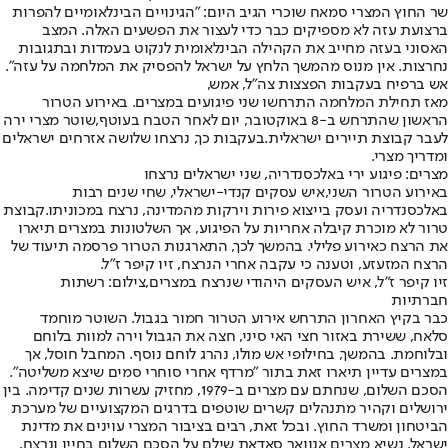
שר החוץ המצרי סמאח שוכרי הגיב היום: "הגינויים הבינלאומיים להפרות
ברצועת עזה לא מספיקים כבר כדי לעצור את הפשעים האלה. המצב
האסוני בעזה מחייב את הקהילה הבינלאומית לנקוט בעמדות ובתגובות
נחרצות. אין מנוס מהמשך הלחץ על ישראל להפסיק את המלחמה על עזה".
אש ברפיח בעקבות הפצצות צה"ל, אמש,
מאז תחילת המלחמה התרחשו שני פיגועים במצרים. באירוע הטרור
הראשון שהתרחש ב-8 באוקטובר, יום לאחר הטבח בעוטף,
שוטר מצרי ירה
לעבר קבוצת תיירים ישראלית.
בעקבות כך, נרצחו שלושה אזרחים ישראלים
ומדריך מצרי.
מצרים: פיגוע ירי באלכסנדריה, שני ישראלים נרצחו
באירוע הטרור השני,
איש עסקים קנדי-ישראלי, שחי שנים רבות
באלכסנדריה ועסק בייצוא פירות וירקות מהמדינה, נרצח במכוניתו.
קבוצת
טרור לא מוכרת קיבלה אחריות על הפיגוע, אך השלטונות במצרים תיארו
את הרצח כאירוע פלילי. בהמשך לכך, התארגנות הטרור פרסמה תיעוד של
הרצח המזעזע, וטענה כי עקבה אחרי הנרצח, זיו קיפר ז"ל.
זיו קיפר ז"ל, איש העסקים היהודי שנרצח במצרים,צילום: רשתות
חברתיות
כבר בקיץ האחרון התרחש אירוע הטרור חמור בגבול. השוטר מוחמד
סלאח, ששירת באזור חצי האי סיני, חצה את הגבול וירה למוות בלוחם
ובלוחמת. בהמשך, בחילופי אש מולו, נהרג לוחם נוסף. המחבל חוסל, אך
במצרים עדיין תיארו זאת בתור "מרדף אחרי סוחרי סמים שיצא משליטה".
הסכם השלום, שנחתם עם מצרים ב-1979, מחזיק עשרות שנים קדימה. בין
ירושלים וקהיר מתנהלים קשרים שוטפים בדרגים המקצועיים של מערכת
הביטחון ומשרד החוץ. ובכל זאת, רבים בציבור המצרי עוינים את מדינת
ישראל. נשיא מצרים אנוואר סאדאת שילם על הסכם השלום בחייו ונרצח,