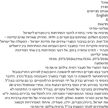
אוכל
מגזין
אנחנו מגייסים
English
X
חדשות
פוליטי-מדיני
מרפיח עד סיני: בחזרה לרגעי המתיחות בין מצרים לישראל
הסכם השלום, שנחתם עם מצרים ב-1979, מחזיק עשרות שנים קדימה •
וכל זאת, רבים בציבור המצרי עוינים את מדינת ישראל • הפעולה של ישראל
ברפיח ותקרית הירי במעבר היום העצימו את המתיחות בין ירושלים
וקהיר • חזרנו אחורה בזמן, אל רגעי המתיחות בין שתי המדינות
שחר קליימן
27/5/2024, 15:04
,עודכן
27/5/2024, 15:06
0
השמעה
הצד המצרי של מעבר רפיח. צילום: אי.אף.פי
דובר צבא מצרים התייחס לראשונה היום (שני) לאירוע החריג
בגבול
רפיח
ואישר לראשונה כי חבר מצרי במערך האבטחה בגבול נהרג. הדובר
הוסיף כי האירוע נבדק על ידי הגורמים הרלוונטיים. כך גם עדכנו בצה"ל.
מדובר באירוע חריג נוסף בדרום רצועת עזה, אחרי שאתמול נהרגו 28
פלשתינים בסביבה של מאהל עקורים. בצה"ל הדגישו כי התקיפה לא
התרחשה באזור ההומניטארי ומטרתה היה לחסל שני בכירים במטה יו"ש
של ארגון הטרור חמאס. ואולם, לאורך היום שורה של מדינות ערביות גינו
את ישראל, ביניהן מצרים, ירדן, סעודיה, איחוד האמירויות וקטאר.
פלשתינים לאחר הפצצת צה"ל ברפיח,צילום: איי.אף.פי