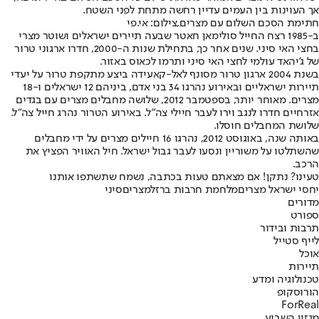
אך העוינות בין העמים עדיין רחשה מתחת לפני השטח.
חתימת הסכם השלום עם מצרים,צילום: אי.פי
ב-1985 רצח החייל סולימאן חאטר שבעה תיירים ישראלים ושוטר מצרי
בחצי האי סיני. שנים אחר כך, בתחילת שנות ה-2000, חדרו ארגוני טרור
של ג'יהאד עולמי לחצי האי סיני ותרמו לכאוס באזור.
בשנת 2004 ארגון טרור מסונף לאל-קאעידה ביצע מתקפת טרור על יעדי
תיירות ישראליים ובאירוע נהרגו 34 בני אדם, ביניהם 12 ישראלים ו-18
מצרים. מאוחר יותר, בספטמבר 2012, שלושה מחבלים מצרים עם בגדים
אזרחיים חדרו לנגב וירו לעבר חיילי צה"ל. באירוע הטרור נהרג חייל צה"ל.
שלושת המחבלים חוסלו.
באותה שנה, באוגוסט 2012, נהרגו 16 חיילים מצרים על ידי מחבלים
שהשתלטו על משוריין ונסעו לעבר גבול ישראל. חיל האוויר הפציץ את
הרכב.
טעינו? נתקן! אם מצאתם טעות בכתבה, נשמח שתשתפו אותנו
יחסי ישראל מצרים
מלחמת חרבות ברזל
מצרים
סיני
מדורים
ספורט
תרבות ובידור
לייף סטייל
אוכל
תיירות
טכנולוגיה ומדע
הורוסקופ
ForReal
מגזין השבוע