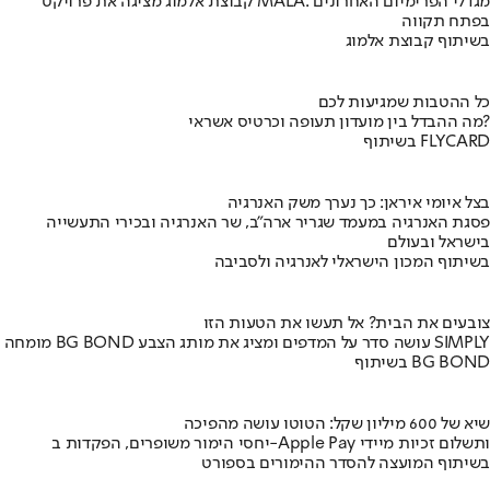
קבוצת אלמוג מציגה את פרויקט MALA: מגדלי הפרימיום האחרונים
בפתח תקווה
בשיתוף קבוצת אלמוג
כל ההטבות שמגיעות לכם
מה ההבדל בין מועדון תעופה וכרטיס אשראי?
בשיתוף FLYCARD
בצל איומי איראן: כך נערך משק האנרגיה
פסגת האנרגיה במעמד שגריר ארה"ב, שר האנרגיה ובכירי התעשייה
בישראל ובעולם
בשיתוף המכון הישראלי לאנרגיה ולסביבה
צובעים את הבית? אל תעשו את הטעות הזו
מומחה BG BOND עושה סדר על המדפים ומציג את מותג הצבע SIMPLY
בשיתוף BG BOND
שיא של 600 מיליון שקל: הטוטו עושה מהפיכה
יחסי הימור משופרים, הפקדות ב-Apple Pay ותשלום זכיות מיידי
בשיתוף המועצה להסדר ההימורים בספורט