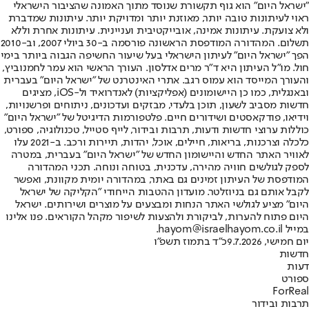
"ישראל היום" הוא גוף תקשורת שנוסד מתוך האמונה שהציבור הישראלי
ראוי לעיתונות טובה יותר, מאוזנת יותר ומדויקת יותר. עיתונות שמדברת
ולא צועקת. עיתונות אמינה, אובייקטיבית ועניינית. עיתונות אחרת וללא
תשלום. המהדורה המודפסת הראשונה פורסמה ב-30 ביולי 2007, וב-2010
הפך "ישראל היום" לעיתון הישראלי בעל שיעור החשיפה הגבוה ביותר בימי
חול. מו"ל העיתון היא ד"ר מרים אדלסון. העורך הראשי הוא עמר לחמנוביץ,
והעורך המייסד הוא עמוס רגב. אתרי האינטרנט של "ישראל היום" בעברית
ובאנגלית, כמו כן היישומונים (אפליקציות) לאנדרואיד ול-iOS, מציגים
חדשות מסביב לשעון, תוכן בלעדי, מבזקים ועדכונים, ניתוחים ופרשנויות,
וידיאו, פודקאסטים ושידורים חיים. פלטפורמות הדיגיטל של "ישראל היום"
כוללות ערוצי חדשות ודעות, תרבות ובידור, לייף סטייל, טכנולוגיה, ספורט,
כלכלה וצרכנות, בריאות, חיילים, אוכל, יהדות, תיירות ורכב. ב-2021 עלו
לאוויר האתר החדש והיישומון החדש של "ישראל היום" בעברית, במטרה
לספק לגולשים חוויה מהירה, עדכנית, בטוחה ונוחה. תכני המהדורה
המודפסת של העיתון זמינים גם באתר, במהדורה יומית מקוונת, ואפשר
לקבל אותם גם בניוזלטר. מועדון ההטבות הייחודי "הקליקה של ישראל
היום" מציע לגולשי האתר הנחות ומבצעים על מוצרים ושירותים. ישראל
היום פתוח להערות, לביקורת ולהצעות לשיפור מקהל הקוראים. פנו אלינו
במייל hayom@israelhayom.co.il.
יום חמישי, 9.7.2026
כ"ד בתמוז תשפ"ו
חדשות
דעות
ספורט
ForReal
תרבות ובידור