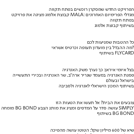
הפרויקט החדש שמסקרן רוכשים בפתח תקווה
קבוצת אלמוג מציגה את פרויקט MALA: מגדלי הפרימיום האחרונים
בפתח תקווה
בשיתוף קבוצת אלמוג
כל ההטבות שמגיעות לכם
מה ההבדל בין מועדון תעופה וכרטיס אשראי?
בשיתוף FLYCARD
בצל איומי איראן: כך נערך משק האנרגיה
פסגת האנרגיה במעמד שגריר ארה"ב, שר האנרגיה ובכירי התעשייה
בישראל ובעולם
בשיתוף המכון הישראלי לאנרגיה ולסביבה
צובעים את הבית? אל תעשו את הטעות הזו
מומחה BG BOND עושה סדר על המדפים ומציג את מותג הצבע SIMPLY
בשיתוף BG BOND
שיא של 600 מיליון שקל: הטוטו עושה מהפיכה