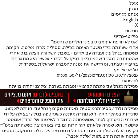
אוכל
מגזין
אנחנו מגייסים
English
X
חדשות
פוליטי-מדיני
"אני לא יודעת איך אביט בעיני הילדים שנחטפו"
אחרי שעונתה בידי משטר האימה בצ'ילה, ססיליה גלרדו נמלטה, הקימה
משפחה בנחל עוז ועבדה עם ילדים • בשבת השחורה ניצלה בנס אחרי
שהסתתרה בממ"ד שהמחבלים דפקו על דלתו • עכשיו היא מתארחת
בקיבוץ יטבתה, ומקדישה את זמנה להסברה ישראלית בספרדית
טל אריאל יקיר
30/11/2023, 01:00
,עודכן
30/11/2023, 01:00
0
השמעה
ססיליה מנחל עוז פונתה לקיבוץ יוטבתה בערבה. צילום: יהודה בן יתח
ססיליה גלרדו, פסיכותרפיסטית באמנות מקיבוץ נחל עוז, חוותה לא מעט
טרגדיות במהלך חייה. היא נותרה איתנה כשנחטפה בגיל 17 בצ'ילה על ידי
שירותי הביטחון, לאחר שמשפחתה התנגדה לשלטונו של הרודן אוגוסטו
פינושה. היא שמרה על אותו קור הרוח גם ב־7 באוקטובר, כששהתה בממ"ד
רק עם הכלבה של בנה בעוד המחבלים חובטים על הדלת בחוזקה, ומנסים
לפתוח אותה תוך צעקות "אללה אכבר".