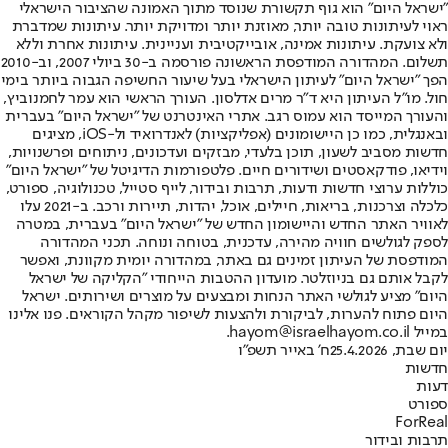
"ישראל היום" הוא גוף תקשורת שנוסד מתוך האמונה שהציבור הישראלי
ראוי לעיתונות טובה יותר, מאוזנת יותר ומדויקת יותר. עיתונות שמדברת
ולא צועקת. עיתונות אמינה, אובייקטיבית ועניינית. עיתונות אחרת וללא
תשלום. המהדורה המודפסת הראשונה פורסמה ב-30 ביולי 2007, וב-2010
הפך "ישראל היום" לעיתון הישראלי בעל שיעור החשיפה הגבוה ביותר בימי
חול. מו"ל העיתון היא ד"ר מרים אדלסון. העורך הראשי הוא עמר לחמנוביץ,
והעורך המייסד הוא עמוס רגב. אתרי האינטרנט של "ישראל היום" בעברית
ובאנגלית, כמו כן היישומונים (אפליקציות) לאנדרואיד ול-iOS, מציגים
חדשות מסביב לשעון, תוכן בלעדי, מבזקים ועדכונים, ניתוחים ופרשנויות,
וידיאו, פודקאסטים ושידורים חיים. פלטפורמות הדיגיטל של "ישראל היום"
כוללות ערוצי חדשות ודעות, תרבות ובידור, לייף סטייל, טכנולוגיה, ספורט,
כלכלה וצרכנות, בריאות, חיילים, אוכל, יהדות, תיירות ורכב. ב-2021 עלו
לאוויר האתר החדש והיישומון החדש של "ישראל היום" בעברית, במטרה
לספק לגולשים חוויה מהירה, עדכנית, בטוחה ונוחה. תכני המהדורה
המודפסת של העיתון זמינים גם באתר, במהדורה יומית מקוונת, ואפשר
לקבל אותם גם בניוזלטר. מועדון ההטבות הייחודי "הקליקה של ישראל
היום" מציע לגולשי האתר הנחות ומבצעים על מוצרים ושירותים. ישראל
היום פתוח להערות, לביקורת ולהצעות לשיפור מקהל הקוראים. פנו אלינו
במייל hayom@israelhayom.co.il.
יום שבת, 25.4.2026
ח' באייר תשפ"ו
חדשות
דעות
ספורט
ForReal
תרבות ובידור