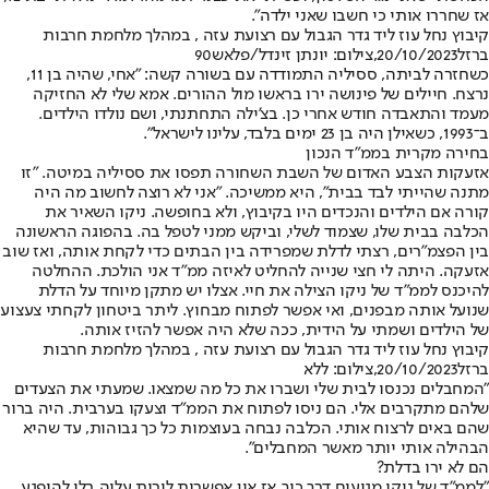
אז שחררו אותי כי חשבו שאני ילדה".
קיבוץ נחל עוז ליד גדר הגבול עם רצועת עזה , במהלך מלחמת חרבות
ברזל20/10/2023,צילום: יונתן זינדל/פלאש90
כשחזרה לביתה, ססיליה התמודדה עם בשורה קשה: "אחי, שהיה בן 11,
נרצח. חיילים של פינושה ירו בראשו מול ההורים. אמא שלי לא החזיקה
מעמד והתאבדה חודש אחרי כן. בצ'ילה התחתנתי, ושם נולדו הילדים.
ב־1993, כשאילן היה בן 23 ימים בלבד, עלינו לישראל".
בחירה מקרית בממ"ד הנכון
אזעקות הצבע האדום של השבת השחורה תפסו את ססיליה במיטה. "זו
מתנה שהייתי לבד בבית", היא ממשיכה. "אני לא רוצה לחשוב מה היה
קורה אם הילדים והנכדים היו בקיבוץ, ולא בחופשה. ניקו השאיר את
הכלבה בבית שלו, שצמוד לשלי, וביקש ממני לטפל בה. בהפוגה הראשונה
בין הפצמ"רים, רצתי לדלת שמפרידה בין הבתים כדי לקחת אותה, ואז שוב
אזעקה. היתה לי חצי שנייה להחליט לאיזה ממ"ד אני הולכת. ההחלטה
להיכנס לממ"ד של ניקו הצילה את חיי. אצלו יש מתקן מיוחד על הדלת
שנועל אותה מבפנים, ואי אפשר לפתוח מבחוץ. ליתר ביטחון לקחתי צעצוע
של הילדים ושמתי על הידית, ככה שלא היה אפשר להזיז אותה.
קיבוץ נחל עוז ליד גדר הגבול עם רצועת עזה , במהלך מלחמת חרבות
ברזל20/10/2023,צילום: ללא
"המחבלים נכנסו לבית שלי ושברו את כל מה שמצאו. שמעתי את הצעדים
שלהם מתקרבים אלי. הם ניסו לפתוח את הממ"ד וצעקו בערבית. היה ברור
שהם באים לרצוח אותי. הכלבה נבחה בעוצמות כל כך גבוהות, עד שהיא
הבהילה אותי יותר מאשר המחבלים".
הם לא ירו בדלת?
"לממ"ד של ניקו מגיעים דרך כוך, אז אין אפשרות לירות עליה בלי להיפגע.