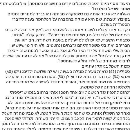
תיעוד נוסף מיום הטבח: מחבלים יורים בתושבים במנוסה| צילום:"בשיתוף
שומר ישראל בטלגרם"
השלווה לא עזבה אותה גם כשנעקרה מביתה והועברה למגורים זמניים
בקיבוץ יטבתה, שם היא עסוקה בהסברה על המלחמה בעזה לדוברי
הספרדית בעולם.
רק דבר אחד מצליח לשבור אותה בכל פעם מחדש: "איך אני יכולה להביט
בעיניהם של ילדי נחל עוז, שאותם אני מדריכה?", נסדק קולה. "אנחנו,
כמבוגרי הקיבוץ, לא יכולנו לסייע להם בשבת השחורה. הם ראו את
חבריהם ואת בני משפחותיהם נרצחים ונחטפים, ולא היה מי שיושיע.
הבית שלי הושחת על ידי המחבלים, אבל בטון אפשר לבנות שוב - כיצד
אתקן את הילדים? איזה ביטחון אתן להם עכשיו? אני לא יודעת איך אצליח
להביט בעיניהם של ילדי נחל עוז שנחטפו".
מכות חשמל במתקן עינויים
ססיליה (63) נראית צעירה מגילה בעשור, ויש לה שלושה ילדים: ניקו (40)
ואנאי (34), שהתגוררו בנחל עוז, ואילן (30), סטודנט מרחובות. היא גדלה
בסנטיאגו עם שתי אחיות ואח, והוריה התנגדו להפיכה הצבאית במדינה
ולשלטון החונטה של פינושה.
"נהגנו להפגין נגד המשטר. יום אחד תפסו אותי ברחוב בזמן שריססתי
גרפיטי נגד פינושה", היא נזכרת. "כיסו לי את העיניים והובילו אותי ברכב
גדול למתקן סודי של כוחות הביטחון. הייתי שם שלושה ימים בתא, ולא
הורידו ממני את כיסוי העיניים. הם היכו אותי ושמו אותי על מיטת ברזל,
ואחר כך חשמלו אותה. מי שחטף מכת חשמל קטנה, לא מבין מה זה חשמל
בכל הגוף. קשה לתאר את הכאב העצום. הייתי קשוחה. למדתי לשים את
התחושות בפינה במוח. גם אם הגוף כואב, המחשבות לא כואבות. כל הזמן
הכחשתי שאני נגד השלטון, ועשיתי את עצמי תמימה. למזלי נראיתי בת 12,