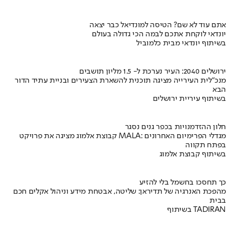
אתם עוד לא שם? הטיסה למונדיאל כבר יצאה
יונדאי לוקחת אתכם לבמה הכי גדולה בעולם
בשיתוף יונדאי מבית כלמוביל
ירושלים 2040: העיר נערכת ל- 1.5 מליון תושבים
מנכ"לית העירייה מציגה תוכנית להשארת הצעירים ובניית עתיד הדור
הבא
בשיתוף עיריית ירושלים
חלון ההזדמנויות בכפר גנים נסגר
קבוצת אלמוג מציגה את פרויקט MALA: מגדלי הפרימיום האחרונים
בפתח תקווה
בשיתוף קבוצת אלמוג
כך תחסכו בחשמל בלי להזיע
מהפכת האנרגיה של תדיראן: שליטה, אבטחת מידע וניהול אקלים חכם
בבית
בשיתוף TADIRAN