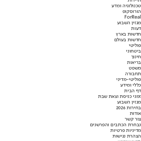
תיירות
טכנולוגיה ומדע
הורוסקופ
ForReal
מגזין השבוע
דעות
חדשות בארץ
חדשות בעולם
פוליטי
ביטחוני
חינוך
בריאות
משפט
תחבורה
פוליטי-מדיני
כללי ומידע
דף הבית
זמני כניסת וצאת שבת
מגזין השבוע
בחירות 2026
אודות
צור קשר
נבחרת הכתבים והפרשנים
מדיניות פרטיות
הצהרת נגישות