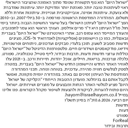
"ישראל היום" הוא גוף תקשורת שנוסד מתוך האמונה שהציבור הישראלי
ראוי לעיתונות טובה יותר, מאוזנת יותר ומדויקת יותר. עיתונות שמדברת
ולא צועקת. עיתונות אמינה, אובייקטיבית ועניינית. עיתונות אחרת וללא
תשלום. המהדורה המודפסת הראשונה פורסמה ב-30 ביולי 2007, וב-2010
הפך "ישראל היום" לעיתון הישראלי בעל שיעור החשיפה הגבוה ביותר בימי
חול. מו"ל העיתון היא ד"ר מרים אדלסון. העורך הראשי הוא עמר לחמנוביץ,
והעורך המייסד הוא עמוס רגב. אתרי האינטרנט של "ישראל היום" בעברית
ובאנגלית, כמו כן היישומונים (אפליקציות) לאנדרואיד ול-iOS, מציגים
חדשות מסביב לשעון, תוכן בלעדי, מבזקים ועדכונים, ניתוחים ופרשנויות,
וידיאו, פודקאסטים ושידורים חיים. פלטפורמות הדיגיטל של "ישראל היום"
כוללות ערוצי חדשות ודעות, תרבות ובידור, לייף סטייל, טכנולוגיה, ספורט,
כלכלה וצרכנות, בריאות, חיילים, אוכל, יהדות, תיירות ורכב. ב-2021 עלו
לאוויר האתר החדש והיישומון החדש של "ישראל היום" בעברית, במטרה
לספק לגולשים חוויה מהירה, עדכנית, בטוחה ונוחה. תכני המהדורה
המודפסת של העיתון זמינים גם באתר, במהדורה יומית מקוונת, ואפשר
לקבל אותם גם בניוזלטר. מועדון ההטבות הייחודי "הקליקה של ישראל
היום" מציע לגולשי האתר הנחות ומבצעים על מוצרים ושירותים. ישראל
היום פתוח להערות, לביקורת ולהצעות לשיפור מקהל הקוראים. פנו אלינו
במייל hayom@israelhayom.co.il.
יום רביעי, 10.6.2026
כ"ה בסיון תשפ"ו
חדשות
דעות
ספורט
ForReal
תרבות ובידור