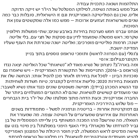
התלהמות ושנאה כתכנית עבודה
אבל ממש באותה נשימה, לסילוקו המטלטל של היו"ר יש זיקה הדוקה
אלינו, שכן גם הפוליטיקה האמריקנית וגם זו הישראלית, סובלות כבר כמה
שנים משרשראות זעזועים ארוכות – ממש כמו אלה שמקשטים עמן את
הסוכות.
אנחנו עברנו חמש מערכות בחירות בארבע שנים; שתי ממשלות חילופין
שקרסו; ראש ממשלה שמועמד לדין עם ספקות של חצי עם, בלי אליטה
ישנה; חרמות פוליטיים מופרכים; ואליטה ישנה שכורתת את הענף שעליו
המדינה יושבת.
צ'נסלי (עם הפרווה לראשו) ותומכי טראמפ נוספים בתוך בניין
הקונגרס,צילום: אי.פי
ומה בארה"ב? ניצחון של נשיא מאוד לא "נשיאותי" שכל האליטה יצאה נגדו
(טראמפ ב-2016); התגייסות של התקשורת האמריקנית - ויש שיאמרו גם
סוכניות הביון - לסכל את בחירתו ולאחר מכן להפיל אותו; הכחשה שלו את
תוצאות בחירות 2020; פלישת אזרחים לקונגרס; טיוח חשדות לשחיתות
נגד הנשיא המכהן (ביידן); חמישה משפטים שונים כנגד אותו נשיא לשעבר;
שני מועמדים קשישים לנשיאות, שהם לא התוצרים המוצלחים ביותר של
החברה אמריקנית; וכעת הדחה מתוך מפלגתו שלו, של יו"ר בית הנבחרים
– מס' שלוש בהיררכיה האמריקנית.
גם דמוקרטיות אחרות - בריטניה וגרמניה למשל - מתמודדות בשנים
האחרונות עם אירועים שמערערים על השיטה עצמה. מה שמעורר את
השאלה, מה שורשם? מהו המכנה המשותף בין עלייתו הפנומנלית של בן
גביר להורדתו של מקארת'י בידי האגף הימני במפלגתו? בין מינוי בנט עם
שישה מנדטים לראש הממשלה, לבין חוסר היכולת של המנגנון האמריקני
להציע מועמדים אטרקטיביים לנשיאות? בין מילוטו של טראמפ למרתף