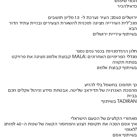
תנאי שימוש
כדאי
להכיר
ירושלים 2040: העיר נערכת ל- 1.5 מליון תושבים
מנכ"לית העירייה מציגה תוכנית להשארת הצעירים ובניית עתיד הדור
הבא
בשיתוף עיריית ירושלים
חלון ההזדמנויות בכפר גנים נסגר
קבוצת אלמוג מציגה את פרויקט MALA: מגדלי הפרימיום האחרונים
בפתח תקווה
בשיתוף קבוצת אלמוג
כך תחסכו בחשמל בלי להזיע
מהפכת האנרגיה של תדיראן: שליטה, אבטחת מידע וניהול אקלים חכם
בבית
בשיתוף TADIRAN
מאחורי הקלעים של הטעם הישראלי
איך אסם הפכה את תקופת הצנע והמחסור הקשה של שנות ה-40 למותג
לאומי?
בשיתוף אסם