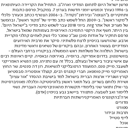
פרשן ישראל היום לתחום המדיני וארה"ב. התחיל את הקריירה העיתונאית
ב-1996 כעורך וכמגיש יומני חדשות בערוץ 7. במקביל, פרסם כתבות
ותחקירים ב"הצופה" ובירחון "נקודה". ב-2006 הצטרף ככתב וכעורך כלכלי
ל"מקור ראשון". ב-2009 החל לשמש כתב מדיני של "מקור ראשון", ובהמשך
של מעריב ושל אתר nrg. ביוני 2018 עבר לשמש כתב מדיני ב"ישראל היום".
בין היתר, חשף את היקפי התמיכה האירופית בעמותות שמאל בישראל,
פרסם תחקיר על אודות סוכן שב"כ שמכר כלי נשק לאחים קהלני מקריית
ארבע, שהורשעו בניסיון לרצח פלשתיני. סיקר את מרבית האירועים
המדיניים בעשור האחרון, ובהם ביקורים של נשיאים וראשי מדינות
בישראל. התלווה אל משלחות ראש הממשלה בביקוריו ברחבי העולם -
בוושינגטון, בדרום אמריקה, ברוסיה, באירופה ובאסיה. קיים ראיונות רבים
עם אישי ציבור בישראל ובעולם, בכלל זה עם נתניהו, סגן הנשיא האמריקני
לשעבר, מייק פנס, המועמד הרפובליקני לנשיאות, רון דה סנטיס, שר החוץ
האמריקני מייק פומפאו, חברי קונגרס רבים, קנצלר אוסטריה סבסטיאן
קורץ ושגרירי ארצות הברית בישראל. למד בישיבת ההסדר "אור עציון"
ושירת כלוחם בשריון. בעל תואר ראשון בלוגיסטיקה וכלכלה מאוניברסיטת
בר-אילן ותואר שני בלימודי תקשורת מהאוניברסיטה העברית. נשוי
ללימור ואב לשבעה. מתגורר ביישוב גבע בנימין (אדם).
ארה"ב
הקונגרס האמריקני
רשתות חברתיות
מדורים
ספורט
תרבות ובידור
לייף סטייל
אוכל