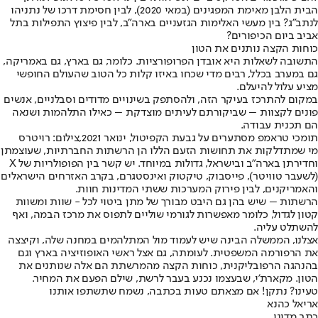
הבית הלבן מאימת המפגינים (במאי 2020), לבין חסימת דרכו של נתניהו
לנתב"ג? בין מעשי האלימות הגזעניים בארה"ב, לבין פיצוץ התפילות בתל
אביב ביום הכיפורים?
כוחות הקצה נותנים את הטון
התשובה לשאלות היא אובדן הפרופורציות. כלומר, גם בארץ, גם באמריקה,
גם במערב בכלל, רבים מדי שכחו באיזו קלות כל הטוב שהעולם החופשי
מציע עלול להיעלם.
במקום להתרכז בעיקר הזה, ולהסתפק בשינויים מדודים וסבלניים, אנשים
פונים לקצוות – שביקורתם לעיתים מוצדקת – כאילו התלהמות ושנאה
הם תכנית עבודה.
תומכי טראמפ מסתערים על גבעת הקפיטול, ינואר 2021,צילום: רויטרס
מי שמתדלקות את תחושות הזעם הללו הן הרשתות החברתיות, שעוצמתן
וחדירתן בארה"ב ובישראל, גדולות במיוחד. יש קשר בין הפופולריות של X
(לשעבר טוויטר), פייסבוק, טיקטוק ואינסטגרם, בקרב האזרחים הישראלים
והאמריקנים, לבין פירוק המערכות ששתי המדינות חוות.
הרשתות – שיש בהן גם היבט מבורך של מתן ביטוי לכל - שוות ומשוות
קטון לגדול, כלומר מאפשרות לגורמי שוליים לתפוס את מרכז הבמה, ואף
להשתלט עליה.
אצלנו, הממשלה הבינה שיש לעמוד מול המתלהמים במחנה שלה, וקיצצה
את הרפורמה המשפטית. לעומתה, גם אצל ראשי האופוזיציה בארץ וגם
בהנהגה הרפובליקנית, כוחות הקצה מהמרשתת הם אלה שנותנים את
הטון. מקארת'י, שבעצמו נכנע בעבר לרשת, שילם הפעם את המחיר.
טעינו? נתקן! אם מצאתם טעות בכתבה, נשמח שתשתפו אותנו
אריאל כהנא
כתב מדיני