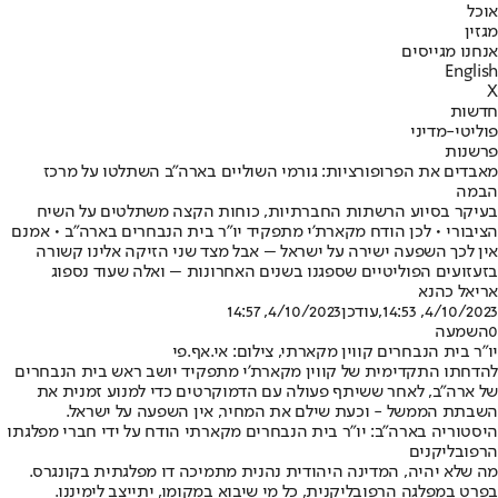
אוכל
מגזין
אנחנו מגייסים
English
X
חדשות
פוליטי-מדיני
פרשנות
מאבדים את הפרופורציות: גורמי השוליים בארה"ב השתלטו על מרכז
הבמה
בעיקר בסיוע הרשתות החברתיות, כוחות הקצה משתלטים על השיח
הציבורי • לכן הודח מקארת'י מתפקיד יו"ר בית הנבחרים בארה"ב • אמנם
אין לכך השפעה ישירה על ישראל – אבל מצד שני הזיקה אלינו קשורה
בזעזועים הפוליטיים שספגנו בשנים האחרונות – ואלה שעוד נספוג
אריאל כהנא
4/10/2023, 14:53
,עודכן
4/10/2023, 14:57
0
השמעה
יו"ר בית הנבחרים קווין מקארתי, צילום: אי.אף.פי
להדחתו התקדימית של קווין מקארת'י מתפקיד יושב ראש בית הנבחרים
של ארה"ב, לאחר ששיתף פעולה עם הדמוקרטים כדי למנוע זמנית את
השבתת הממשל - וכעת שילם את המחיר, אין השפעה על ישראל.
היסטוריה בארה"ב: יו"ר בית הנבחרים מקארתי הודח על ידי חברי מפלגתו
הרפובליקנים
מה שלא יהיה, המדינה היהודית נהנית מתמיכה דו מפלגתית בקונגרס.
בפרט במפלגה הרפובליקנית, כל מי שיבוא במקומו, יתייצב לימיננו.