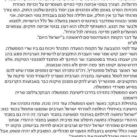
הרוגלות. הצורך בגופי אכיפה נקיי כפיים השומרים על זכויות האזרח
וזכויות הפרט באופן מלא ומהווים אבן יסוד בקיום שלטון החוק, הוא צורך
מהותי ועל כך אין חולק. אם חלילה נפל פגם בעבודת גופי האכיפה, אני
סמוך ובטוח שמדובר באינטרס ראשון במעלה של כלל הרשויות, למצוא
ולבער את הנגע. המשותף לכולנו הוא רצון בגופי אכיפה חזקים, עצמאים
הפועלים למען מדינה בטוחה לכל אזרח".
על דבר הקמת הוועדה
פורסם לראשונה ב"ישראל היום"
.
לע"מ
עוד לפני ההצבעה על הקמת הוועדה התנהל ויכוח גם ביו שרי הממשלה.
השר יואב קיש אמר שאי העברת התקציבים לרשויות הערביות פוגע בהן
והן ישבתו באחד בספטמבר. שר החינוך לא מתנגד למנגנוני הפיקוח, אלא
דורש שהם יקומו תוך כמה ימים ולא כמה שבועות.
שר האוצר בצלאל סמוטריץ', רה"מ נתניהו ושרים נוספים אמרו שיש להם
אחריות לטפל בפשיעה בחברה הערבית ושצריך להעמיד מהר פיקוח על
התקציבים. סמוטריץ' הציע להקים מנגנון פיקוח כבר בשבועות הקרובים
בסיוע משרדי הממשלה.
ראש הממשלה נתניהו בדרכו לישיבת הממשלה הבוקר,צילום: שריה
דיאמנט
בתחילת הבוקר, כאשר ראש הממשלה עוד היה נוכח, פתח נתניהו את
הישיבה באיחולי החלמה לאזרחי ישראל הערבים שנפגעו אתמול בכפר כנא:
"ישראל נחושה להילחם בארגוני הפשיעה במגזר הערבי. זה היה גם במגזר
היהודי ובפעולה נחושה חיסלנו את מרבית הפשע במגזר היהודי. אנחנו
מאמינים שאזרחי ישראל יהודים וערבים זכאים לחיות בביטחון. ננקוט יד
קשה כולל שימוש בהגבלות ומעצרים מנהליים. המאבק לא יהיה פשוט, אבל
אני בטוח שנוכל לצמצם את התופעה".