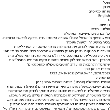
אוכל
מגזין
אנחנו מגייסים
English
X
חדשות
פוליטי-מדיני
כל העדכונים מישיבת הממשלה
כפי שנחשף ב"ישראל היום": אושרה הקמת ועדת בדיקה לפרשת הרוגלות,
בכיר במשטרה: "טעות איומה"
הוועדה תוסמך לבדוק את התנהלות גורמי המשטרה, הפרקליטות
ומערכות הפיקוח עליהן בעניין השימוש שהתבצע בכלי סייבר על ידי גופי
האכיפה הפלילית, לרבות פגסוס • רה"מ בנימין נתניהו יצא בשלב הזה
מהדיון • שר המשפטים לוין ושרים נוספים תקפו את נציג היועמ"שית
שהתנגדה להקמת הוועדה: "חושבים שכולנו מטומטמים"
שירית אביטן כהן
27/8/2023, 04:44
,עודכן
27/8/2023, 13:23
0
השמעה
ישיבת הממשלה (ארכיון). צילום: שירית אביטן כהן
בתום ישיבת ממשלה סוערת, השרים אישרו היום (ראשון) הקמת ועדת
בדיקה ממשלתית לפרשת פגסוס.
הוועדה תוסמך לבדוק את התנהלות
גורמי המשטרה, הפרקליטות ומערכות הפיקוח עליהן בעניין השימוש
שהתבצע בכלי סייבר על ידי גופי האכיפה הפלילית, לרבות פגסוס. ראש
הממשלה בנימין נתניהו לא השתתף בישיבה בשלב הזה ויצא מהדיון.
"חושבים שכולנו מטומטמים ", תקף שר המשפטים, יריב לוין, את עו"ד גיל