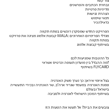
צור קשר
נבחרת הכתבים והפרשנים
מדיניות פרטיות
הצהרת נגישות
תנאי שימוש
כדאי
להכיר
הפרויקט החדש שמסקרן רוכשים בפתח תקווה
קבוצת אלמוג מציגה את פרויקט MALA: מגדלי הפרימיום האחרונים
בפתח תקווה
בשיתוף קבוצת אלמוג
כל ההטבות שמגיעות לכם
מה ההבדל בין מועדון תעופה וכרטיס אשראי?
בשיתוף FLYCARD
בצל איומי איראן: כך נערך משק האנרגיה
פסגת האנרגיה במעמד שגריר ארה"ב, שר האנרגיה ובכירי התעשייה
בישראל ובעולם
בשיתוף המכון הישראלי לאנרגיה ולסביבה
צובעים את הבית? אל תעשו את הטעות הזו