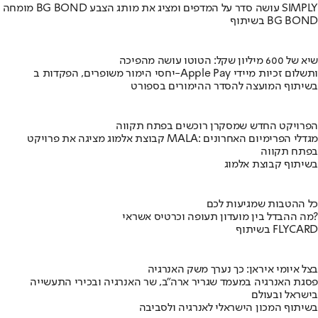
מומחה BG BOND עושה סדר על המדפים ומציג את מותג הצבע SIMPLY
בשיתוף BG BOND
שיא של 600 מיליון שקל: הטוטו עושה מהפיכה
יחסי הימור משופרים, הפקדות ב-Apple Pay ותשלום זכיות מיידי
בשיתוף המועצה להסדר ההימורים בספורט
הפרויקט החדש שמסקרן רוכשים בפתח תקווה
קבוצת אלמוג מציגה את פרויקט MALA: מגדלי הפרימיום האחרונים
בפתח תקווה
בשיתוף קבוצת אלמוג
כל ההטבות שמגיעות לכם
מה ההבדל בין מועדון תעופה וכרטיס אשראי?
בשיתוף FLYCARD
בצל איומי איראן: כך נערך משק האנרגיה
פסגת האנרגיה במעמד שגריר ארה"ב, שר האנרגיה ובכירי התעשייה
בישראל ובעולם
בשיתוף המכון הישראלי לאנרגיה ולסביבה