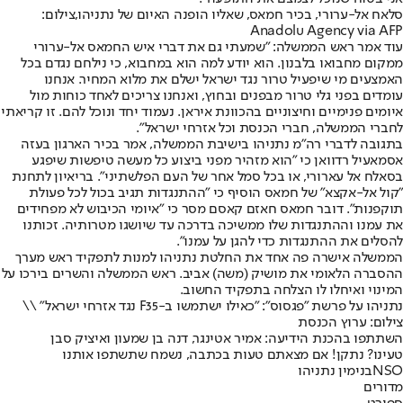
סלאח אל-ערורי, בכיר חמאס, שאליו הופנה האיום של נתניהו,צילום:
Anadolu Agency via AFP
עוד אמר ראש הממשלה: "שמעתי גם את דברי איש החמאס אל-ערורי
ממקום מחבואו בלבנון. הוא יודע למה הוא במחבוא, כי נילחם נגדם בכל
האמצעים מי שיפעיל טרור נגד ישראל ישלם את מלוא המחיר. אנחנו
עומדים בפני גלי טרור מבפנים ובחוץ, ואנחנו צריכים לאחד כוחות מול
איומים פנימיים וחיצוניים בהכוונת איראן. נעמוד יחד ונוכל להם. זו קריאתי
לחברי הממשלה, חברי הכנסת וכל אזרחי ישראל".
בתגובה לדברי רה"מ נתניהו בישיבת הממשלה, אמר בכיר הארגון בעזה
אסמאעיל רדוואן כי "הוא מזהיר מפני ביצוע כל מעשה טיפשות שיפגע
בסאלח אל עארורי, או בכל סמל אחר של העם הפלשתיני". בריאיון לתחנת
"קול אל-אקצא" של חמאס הוסיף כי "ההתנגדות תגיב בכול לכל פעולת
תוקפנות". דובר חמאס חאזם קאסם מסר כי "איומי הכיבוש לא מפחידים
את עמנו וההתנגדות שלו ממשיכה בדרכה עד שיושגו מטרותיה. זכותנו
להסלים את ההתנגדות כדי להגן על עמנו".
הממשלה אישרה פה אחד את החלטת נתניהו למנות לתפקיד ראש מערך
ההסברה הלאומי את מושיק (משה) אביב. ראש הממשלה והשרים בירכו על
המינוי ואיחלו לו הצלחה בתפקיד החשוב.
נתניהו על פרשת "פגסוס": "כאילו ישתמשו ב-F35 נגד אזרחי ישראל" \\
צילום: ערוץ הכנסת
השתתפו בהכנת הידיעה: אמיר אטינגר, דנה בן שמעון ואיציק סבן
טעינו? נתקן! אם מצאתם טעות בכתבה, נשמח שתשתפו אותנו
NSO
בנימין נתניהו
מדורים