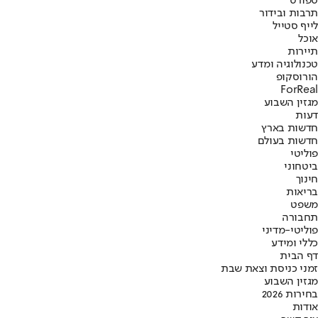
ספורט
תרבות ובידור
לייף סטייל
אוכל
תיירות
טכנולוגיה ומדע
הורוסקופ
ForReal
מגזין השבוע
דעות
חדשות בארץ
חדשות בעולם
פוליטי
ביטחוני
חינוך
בריאות
משפט
תחבורה
פוליטי-מדיני
כללי ומידע
דף הבית
זמני כניסת וצאת שבת
מגזין השבוע
בחירות 2026
אודות