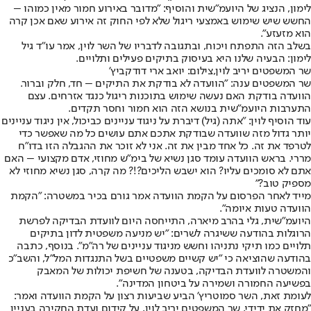
לימון, הנציג של היועמ"שית והוסיף: "מדובר באירוע חמור מאין כמוהו –
החשש שיש שימוש באמצעי ריגול שלא לפי החוק זה אירוע שאם אכן קרה
הוא מזעזע".
בשלב הזה התפתח ויכוח, ובתגובה לדבריו של השר לוין, אמר עו"ד גיל
לימון: הבעיה שלנו היא בעיסוק בתיקים פעילים ותלויים.
שר המשפטים יריב לוין,צילום: יואב ארי דודקביץ'
שר המשפטים ענה: "הוועדה לא בודקת את התיקים – חד, חלק וברור.
הוועדה בודקת האם נעשה שימוש בתוכנות ריגול כנגד אזרחים. עצם
התערבות היועמ"שית בנושא הזה הוא חמור וחסר תקדים.
עוד הוסיף לוין: "אתה (גיל) דיברת על ניגוד עניינים כביכול, אין ניגוד עניינים
יותר גדול מזה שוועדה שבודקת אתכם אתם עושים כל מה שאפשר כדי
לטרפד את זה. כל אחד מבין את זה. אני לא זוכר את ההגבלה הזו בדו"ח
מררי. בראש הוועדה עומד סגן נשיא של בימ״ש מחוזי, אדם מקצועי – האם
אתם לא סומכים עליו? הוא ישבש הליכים?!? מה קרה, סגן נשיא מחוזי לא
מספיק טוב?"
מייד לאחר הפרסום על הקמת הוועדה אמר גורם בכיר במשטרה: ״הקמת
הוועדה טעות איומה״.
היועמ"שית, גלי בהרב מיארה, התייחסה היום לוועדת הבדיקה לפרשת
הרוגלות בהודעה ששיגרה לשרים: "יש מניעה משפטית לדון בתיקים
תלויים כמו תיקי נתניהו וחשש מניגוד עניינים של רה"מ". בנוסף, כתבה
בהודעה שהוציאה כי "יש קשיים משפטיים בשל התנגדות המל"ל, והשב"כ
והמשטרה לוועדת הבדיקה, בטענה של חשיפת יכולות של המאבק
בפשיעה החמורה ושמירה על ביטחון המדינה".
לעומת זאת, השר סמוטריץ' הביע שביעות רצון על הקמת הוועדה ואמר:
"מחזק את ידידי, שר המשפטים יריב לוין, על קידום ועדת החקירה בעניין