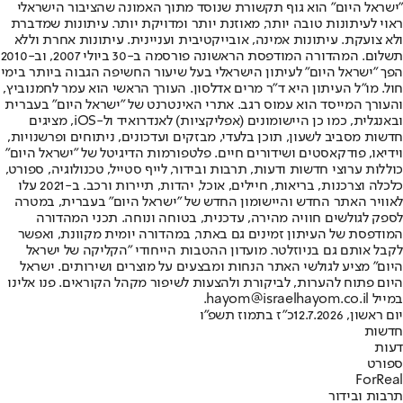
"ישראל היום" הוא גוף תקשורת שנוסד מתוך האמונה שהציבור הישראלי
ראוי לעיתונות טובה יותר, מאוזנת יותר ומדויקת יותר. עיתונות שמדברת
ולא צועקת. עיתונות אמינה, אובייקטיבית ועניינית. עיתונות אחרת וללא
תשלום. המהדורה המודפסת הראשונה פורסמה ב-30 ביולי 2007, וב-2010
הפך "ישראל היום" לעיתון הישראלי בעל שיעור החשיפה הגבוה ביותר בימי
חול. מו"ל העיתון היא ד"ר מרים אדלסון. העורך הראשי הוא עמר לחמנוביץ,
והעורך המייסד הוא עמוס רגב. אתרי האינטרנט של "ישראל היום" בעברית
ובאנגלית, כמו כן היישומונים (אפליקציות) לאנדרואיד ול-iOS, מציגים
חדשות מסביב לשעון, תוכן בלעדי, מבזקים ועדכונים, ניתוחים ופרשנויות,
וידיאו, פודקאסטים ושידורים חיים. פלטפורמות הדיגיטל של "ישראל היום"
כוללות ערוצי חדשות ודעות, תרבות ובידור, לייף סטייל, טכנולוגיה, ספורט,
כלכלה וצרכנות, בריאות, חיילים, אוכל, יהדות, תיירות ורכב. ב-2021 עלו
לאוויר האתר החדש והיישומון החדש של "ישראל היום" בעברית, במטרה
לספק לגולשים חוויה מהירה, עדכנית, בטוחה ונוחה. תכני המהדורה
המודפסת של העיתון זמינים גם באתר, במהדורה יומית מקוונת, ואפשר
לקבל אותם גם בניוזלטר. מועדון ההטבות הייחודי "הקליקה של ישראל
היום" מציע לגולשי האתר הנחות ומבצעים על מוצרים ושירותים. ישראל
היום פתוח להערות, לביקורת ולהצעות לשיפור מקהל הקוראים. פנו אלינו
במייל hayom@israelhayom.co.il.
יום ראשון, 12.7.2026
כ"ז בתמוז תשפ"ו
חדשות
דעות
ספורט
ForReal
תרבות ובידור