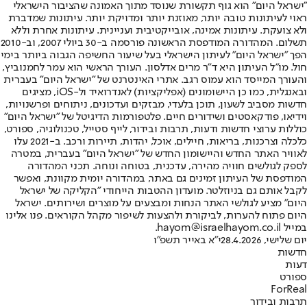
"ישראל היום" הוא גוף תקשורת שנוסד מתוך האמונה שהציבור הישראלי
ראוי לעיתונות טובה יותר, מאוזנת יותר ומדויקת יותר. עיתונות שמדברת
ולא צועקת. עיתונות אמינה, אובייקטיבית ועניינית. עיתונות אחרת וללא
תשלום. המהדורה המודפסת הראשונה פורסמה ב-30 ביולי 2007, וב-2010
הפך "ישראל היום" לעיתון הישראלי בעל שיעור החשיפה הגבוה ביותר בימי
חול. מו"ל העיתון היא ד"ר מרים אדלסון. העורך הראשי הוא עמר לחמנוביץ,
והעורך המייסד הוא עמוס רגב. אתרי האינטרנט של "ישראל היום" בעברית
ובאנגלית, כמו כן היישומונים (אפליקציות) לאנדרואיד ול-iOS, מציגים
חדשות מסביב לשעון, תוכן בלעדי, מבזקים ועדכונים, ניתוחים ופרשנויות,
וידיאו, פודקאסטים ושידורים חיים. פלטפורמות הדיגיטל של "ישראל היום"
כוללות ערוצי חדשות ודעות, תרבות ובידור, לייף סטייל, טכנולוגיה, ספורט,
כלכלה וצרכנות, בריאות, חיילים, אוכל, יהדות, תיירות ורכב. ב-2021 עלו
לאוויר האתר החדש והיישומון החדש של "ישראל היום" בעברית, במטרה
לספק לגולשים חוויה מהירה, עדכנית, בטוחה ונוחה. תכני המהדורה
המודפסת של העיתון זמינים גם באתר, במהדורה יומית מקוונת, ואפשר
לקבל אותם גם בניוזלטר. מועדון ההטבות הייחודי "הקליקה של ישראל
היום" מציע לגולשי האתר הנחות ומבצעים על מוצרים ושירותים. ישראל
היום פתוח להערות, לביקורת ולהצעות לשיפור מקהל הקוראים. פנו אלינו
במייל hayom@israelhayom.co.il.
יום שלישי, 28.4.2026
י"א באייר תשפ"ו
חדשות
דעות
ספורט
ForReal
תרבות ובידור