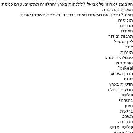
היום צפוי ארונו של אביאל ז"ל לנחות בארץ וההלוויה תתקיים, טרם כניסת
השבת, בנתיבות.
טעינו? נתקן! אם מצאתם טעות בכתבה, נשמח שתשתפו אותנו
תוניסיה
מדורים
ספורט
תרבות ובידור
לייף סטייל
אוכל
תיירות
טכנולוגיה ומדע
הורוסקופ
ForReal
מגזין השבוע
דעות
חדשות בארץ
חדשות בעולם
פוליטי
ביטחוני
חינוך
בריאות
משפט
תחבורה
פוליטי-מדיני
כללי ומידע