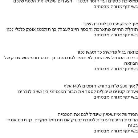
ממשיכת כספים ועד חוסר תכנון – הצעדים שיצילו את הכסף שלכם
בשיתוף מנורה מבטחים
איך להשקיע נכון לפנסיה שלך
תוחלת החיים מתארכת והכסף חייב לעבוד: כך תתכננו אופק כלכלי נכון
בשיתוף מנורה מבטחים
צוואה בגיל פרישה: כך תעשו נכון
ברירת המחדל של החוק לא תמיד לטובתכם. כך תבטיחו מימוש צודק של
הצוואה
בשיתוף מנורה מבטחים
איך 200 ש"ח בחודש הופכים ל140 אלף ?
צעדים קטנים שיכולים לסגור את הבור הפנסיוני בין נשים לגברים
בשיתוף מנורה מבטחים
הסוד של איינשטיין שיגדיל לכם את הפנסיה
הריבית דריבית עובדת לטובתכם רק אם תתחילו מוקדם. כך תבנו עתיד
בטוח
בשיתוף מנורה מבטחים