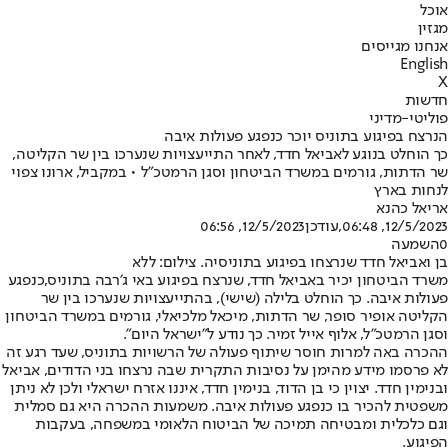
אוכל
מגזין
אנחנו מגייסים
English
X
חדשות
פוליטי-מדיני
הנרצח בפיגוע בתוניס יוכר כנפגע פעולות איבה
כך הוחלט בנוגע לאביאל חדד, לאחר התייעצויות שנערכו בין שר הקליטה,
שר הדתות, גורמים במשרד הביטחון וסגן הרמטכ״ל • במקביל, ארונו צפוי
לנחות בארץ
אריאל כהנא
12/5/2023, 06:48
,עודכן
12/5/2023, 06:56
0
השמעה
בן ואביאל חדד שנרצחו בפיגוע בתוניסיה. צילום: ללא
משרד הביטחון יכיר באביאל חדד
, שנרצח בפיגוע באי ג׳רבה בתוניס,
כנפגע
פעולות איבה. כך הוחלט בלילה (שישי), בהתייעצויות שנערכו בין שר
הקליטה אופיר סופר, שר הדתות, מיכאל מלכיאלי, גורמים במשרד הביטחון
וסגן הרמטכ״ל, אלוף אייל זמיר. כך נודע ל"ישראל היום".
ההכרה באה למרות חוסר שיתוף פעולה של הרשויות בתוניס, שעד רגע זה
לא פרסמו מידע מהימן על נסיבות התקרית שבה נרצחו בני הדודים, אביאל
ובנימין חדד. יצוין כי בן הדוד, בנימין חדד, איננו אזרח ישראלי ולכן לא ניתן
משפטית להכיר בו כנפגע פעולות איבה. משמעות ההכרה היא גם סמלית
וגם כלכלית ומבטיחה תמיכה של הביטוח הלאומי במשפחה, בעקבות
הפיגוע.