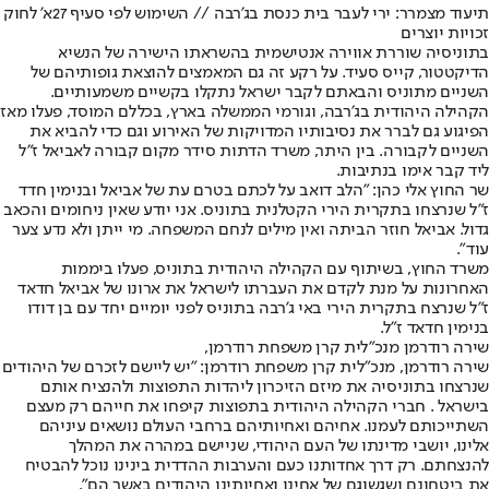
תיעוד מצמרר: ירי לעבר בית כנסת בג'רבה // השימוש לפי סעיף 27א' לחוק
זכויות יוצרים
בתוניסיה שוררת אווירה אנטישמית בהשראתו הישירה של הנשיא
הדיקטטור, קייס סעיד. על רקע זה גם המאמצים להוצאת גופותיהם של
השניים מתוניס והבאתם לקבר ישראל נתקלו בקשיים משמעותיים.
הקהילה היהודית בג׳רבה, וגורמי הממשלה בארץ, בכללם המוסד, פעלו מאז
הפיגוע גם לברר את נסיבותיו המדויקות של האירוע וגם כדי להביא את
השניים לקבורה. בין היתר, משרד הדתות סידר מקום קבורה לאביאל ז״ל
ליד קבר אימו בנתיבות.
שר החוץ אלי כהן: "הלב דואב על לכתם בטרם עת של אביאל ובנימין חדד
ז"ל שנרצחו בתקרית הירי הקטלנית בתוניס. אני יודע שאין ניחומים והכאב
גדול. אביאל חוזר הביתה ואין מילים לנחם המשפחה. מי ייתן ולא נדע צער
עוד".
משרד החוץ, בשיתוף עם הקהילה היהודית בתוניס, פעלו ביממות
האחרונות על מנת לקדם את העברתו לישראל את ארונו של אביאל חדאד
ז"ל שנרצח בתקרית הירי באי ג'רבה בתוניס לפני יומיים יחד עם בן דודו
בנימין חדאד ז"ל.
שירה רודרמן מנכ״לית קרן משפחת רודרמן,
שירה רודרמן, מנכ״לית קרן משפחת רודרמן: "יש ליישם לזכרם של היהודים
שנרצחו בתוניסיה את מיזם הזיכרון ליהדות התפוצות ולהנציח אותם
בישראל . חברי הקהילה היהודית בתפוצות קיפחו את חייהם רק מעצם
השתייכותם לעמנו. אחיהם ואחיותיהם ברחבי העולם נושאים עיניהם
אלינו, יושבי מדינתו של העם היהודי, שניישם במהרה את המהלך
להנצחתם. רק דרך אחדותנו כעם והערבות ההדדית בינינו נוכל להבטיח
את ביטחונם ושגשוגם של אחינו ואחיותינו היהודים באשר הם".