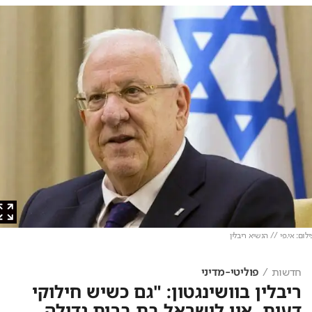
: אי.פי // הנשיא ריבלין
חדשות
פוליטי-מדיני
ריבלין בוושינגטון: "גם כשיש חילוקי
דעות, אין לישראל בת ברית גדולה