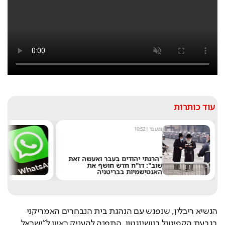
עוד כותרות
נטע בר
|
10:52
שחר 
"הרגתי יהודים בעבר ואעשה זאת
שוב": דו"ח חדש חושף את
משת
האנטישמיות בבריטניה
מצי
הנשיא ריבלין, שנפגש עם הנהגת בית הנבחרים האמריקני 
בגבעת הקפיטול בוושינגטון, התפנה להעניק ראיון ל"ישראל 