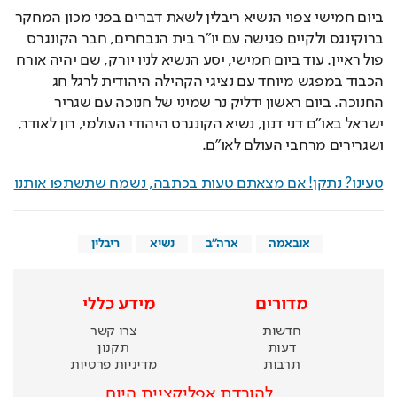
ביום חמישי צפוי הנשיא ריבלין לשאת דברים בפני מכון המחקר 
ברוקינגס ולקיים פגישה עם יו״ר בית הנבחרים, חבר הקונגרס 
פול ראיין. עוד ביום חמישי, יסע הנשיא לניו יורק, שם יהיה אורח 
הכבוד במפגש מיוחד עם נציגי הקהילה היהודית לרגל חג 
החנוכה. ביום ראשון ידליק נר שמיני של חנוכה עם שגריר 
ישראל באו"ם דני דנון, נשיא הקונגרס היהודי העולמי, רון לאודר, 
ושגרירים מרחבי העולם לאו"ם.
טעינו? נתקן! אם מצאתם טעות בכתבה, נשמח שתשתפו אותנו
אובאמה
ארה"ב
נשיא
ריבלין
מדורים
מידע כללי
חדשות
צרו קשר
דעות
תקנון
תרבות
מדיניות פרטיות
להורדת אפליקציית היום