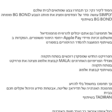
הסוד לקיר נקי: כך תבחרו צבע שמתאים לבית שלכם
מומחה BG BOND עושה סדר על המדפים ומציג את מותג הצבע SIMPLY
בשיתוף BG BOND
אל תחמיצו! גם אתם יכולים להרוויח מהמונדיאל
יחסי הימור משופרים, הפקדות ב-Apple Pay ותשלום זכיות מיידי
בשיתוף המועצה להסדר ההימורים בספורט
הפרויקט החדש שמסקרן רוכשים בפתח תקווה
קבוצת אלמוג מציגה את פרויקט MALA: מגדלי הפרימיום האחרונים
בפתח תקווה
בשיתוף קבוצת אלמוג
כך תחסכו בחשמל בלי להזיע
מהפכת האנרגיה של תדיראן: שליטה, אבטחת מידע וניהול אקלים חכם
בבית
בשיתוף TADIRAN
בצל איומי איראן: כך נערך משק האנרגיה