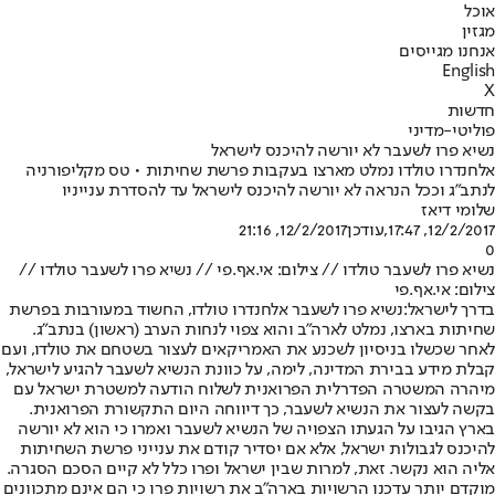
אוכל
מגזין
אנחנו מגייסים
English
X
חדשות
פוליטי-מדיני
נשיא פרו לשעבר לא יורשה להיכנס לישראל
אלחנדרו טולדו נמלט מארצו בעקבות פרשת שחיתות • טס מקליפורניה
לנתב"ג וככל הנראה לא יורשה להיכנס לישראל עד להסדרת ענייניו
שלומי דיאז
12/2/2017, 17:47
,עודכן
12/2/2017, 21:16
0
נשיא פרו לשעבר טולדו // צילום: אי.אף.פי // נשיא פרו לשעבר טולדו //
צילום: אי.אף.פי
בדרך לישראל:
נשיא פרו לשעבר אלחנדרו טולדו, החשוד במעורבות בפרשת
שחיתות בארצו, נמלט לארה"ב והוא צפוי לנחות הערב (ראשון) בנתב"ג.
לאחר שכשלו בניסיון לשכנע את האמריקאים לעצור בשטחם את טולדו, ועם
קבלת מידע בבירת המדינה, לימה, על כוונת הנשיא לשעבר להגיע לישראל,
מיהרה המשטרה הפדרלית הפרואנית לשלוח הודעה למשטרת ישראל עם
בקשה לעצור את הנשיא לשעבר, כך דיווחה היום התקשורת הפרואנית.
בארץ הגיבו על הגעתו הצפויה של הנשיא לשעבר ואמרו כי הוא לא יורשה
להיכנס לגבולות ישראל, אלא אם יסדיר קודם את ענייני פרשת השחיתות
אליה הוא נקשר. זאת, למרות שבין ישראל ופרו כלל לא קיים הסכם הסגרה.
מוקדם יותר עדכנו הרשויות בארה"ב את רשויות פרו כי הם אינם מתכוונים