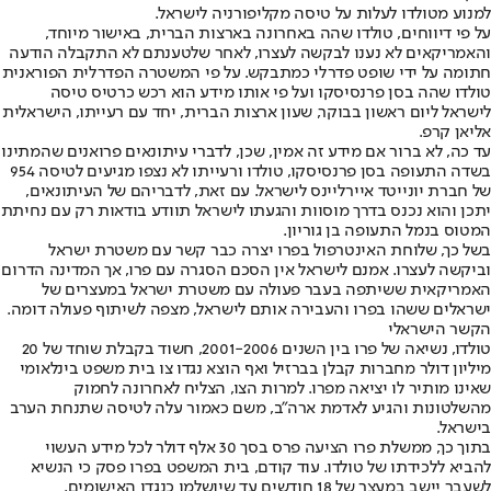
למנוע מטולדו לעלות על טיסה מקליפורניה לישראל.
על פי דיווחים, טולדו שהה באחרונה בארצות הברית, באישור מיוחד,
והאמריקאים לא נענו לבקשה לעצרו, לאחר שלטענתם לא התקבלה הודעה
חתומה על ידי שופט פדרלי כמתבקש. על פי המשטרה הפדרלית הפוראנית
טולדו שהה בסן פרנסיסקו ועל פי אותו מידע הוא רכש כרטיס טיסה
לישראל ליום ראשון בבוקר, שעון ארצות הברית, יחד עם רעייתו, הישראלית
אליאן קרפ.
עד כה, לא ברור אם מידע זה אמין, שכן, לדברי עיתונאים פרואנים שהמתינו
בשדה התעופה בסן פרנסיסקו, טולדו ורעייתו לא נצפו מגיעים לטיסה 954
של חברת יונייטד איירליינס לישראל. עם זאת, לדבריהם של העיתונאים,
יתכן והוא נכנס בדרך מוסוות והגעתו לישראל תוודע בודאות רק עם נחיתת
המטוס בנמל התעופה בן גוריון.
בשל כך, שלוחת האינטרפול בפרו יצרה כבר קשר עם משטרת ישראל
וביקשה לעצרו. אמנם לישראל אין הסכם הסגרה עם פרו, אך המדינה הדרום
האמריקאית ששיתפה בעבר פעולה עם משטרת ישראל במעצרים של
ישראלים ששהו בפרו והעבירה אותם לישראל, מצפה לשיתוף פעולה דומה.
הקשר הישראלי
טולדו, נשיאה של פרו בין השנים 2001-2006, חשוד בקבלת שוחד של 20
מיליון דולר מחברות קבלן בברזיל ואף הוצא נגדו צו בית משפט בינלאומי
שאינו מותיר לו יציאה מפרו. למרות הצו, הצליח לאחרונה לחמוק
מהשלטונות והגיע לאדמת ארה"ב, משם כאמור עלה לטיסה שתנחת הערב
בישראל.
בתוך כך, ממשלת פרו הציעה פרס בסך 30 אלף דולר לכל מידע העשוי
להביא ללכידתו של טולדו. עוד קודם, בית המשפט בפרו פסק כי הנשיא
לשעבר יישב במעצר של 18 חודשים עד שיושלמו כנגדו האישומים.