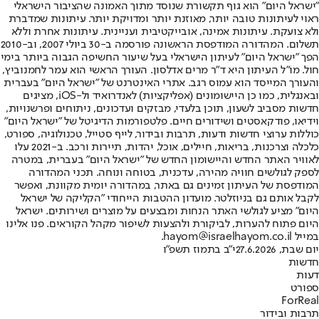
"ישראל היום" הוא גוף תקשורת שנוסד מתוך האמונה שהציבור הישראלי
ראוי לעיתונות טובה יותר, מאוזנת יותר ומדויקת יותר. עיתונות שמדברת
ולא צועקת. עיתונות אמינה, אובייקטיבית ועניינית. עיתונות אחרת וללא
תשלום. המהדורה המודפסת הראשונה פורסמה ב-30 ביולי 2007, וב-2010
הפך "ישראל היום" לעיתון הישראלי בעל שיעור החשיפה הגבוה ביותר בימי
חול. מו"ל העיתון היא ד"ר מרים אדלסון. העורך הראשי הוא עמר לחמנוביץ,
והעורך המייסד הוא עמוס רגב. אתרי האינטרנט של "ישראל היום" בעברית
ובאנגלית, כמו כן היישומונים (אפליקציות) לאנדרואיד ול-iOS, מציגים
חדשות מסביב לשעון, תוכן בלעדי, מבזקים ועדכונים, ניתוחים ופרשנויות,
וידיאו, פודקאסטים ושידורים חיים. פלטפורמות הדיגיטל של "ישראל היום"
כוללות ערוצי חדשות ודעות, תרבות ובידור, לייף סטייל, טכנולוגיה, ספורט,
כלכלה וצרכנות, בריאות, חיילים, אוכל, יהדות, תיירות ורכב. ב-2021 עלו
לאוויר האתר החדש והיישומון החדש של "ישראל היום" בעברית, במטרה
לספק לגולשים חוויה מהירה, עדכנית, בטוחה ונוחה. תכני המהדורה
המודפסת של העיתון זמינים גם באתר, במהדורה יומית מקוונת, ואפשר
לקבל אותם גם בניוזלטר. מועדון ההטבות הייחודי "הקליקה של ישראל
היום" מציע לגולשי האתר הנחות ומבצעים על מוצרים ושירותים. ישראל
היום פתוח להערות, לביקורת ולהצעות לשיפור מקהל הקוראים. פנו אלינו
במייל hayom@israelhayom.co.il.
יום שבת, 27.6.2026
י"ב בתמוז תשפ"ו
חדשות
דעות
ספורט
ForReal
תרבות ובידור