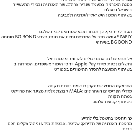
פסגת האנרגיה במעמד שגריר ארה"ב, שר האנרגיה ובכירי התעשייה
בישראל ובעולם
בשיתוף המכון הישראלי לאנרגיה ולסביבה
הסוד לקיר נקי: כך תבחרו צבע שמתאים לבית שלכם
מומחה BG BOND עושה סדר על המדפים ומציג את מותג הצבע SIMPLY
בשיתוף BG BOND
אל תחמיצו! גם אתם יכולים להרוויח מהמונדיאל
יחסי הימור משופרים, הפקדות ב-Apple Pay ותשלום זכיות מיידי
בשיתוף המועצה להסדר ההימורים בספורט
הפרויקט החדש שמסקרן רוכשים בפתח תקווה
קבוצת אלמוג מציגה את פרויקט MALA: מגדלי הפרימיום האחרונים
בפתח תקווה
בשיתוף קבוצת אלמוג
כך תחסכו בחשמל בלי להזיע
מהפכת האנרגיה של תדיראן: שליטה, אבטחת מידע וניהול אקלים חכם
בבית