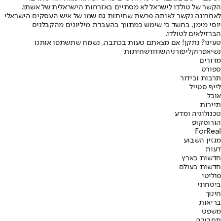
הקשר של טולדו לישראל לא מסתיים באזרחות הישראלית של אשתו.
לאחרונה נקשר לאותה פרשת שחיתות גם שמו של איש העסקים הישראלי
יוסי מימן, בחשד כי שימש כמתווך בהעברת מיליונים מהקבלנים
הברזילאים לטולדו.
טעינו? נתקן! אם מצאתם טעות בכתבה, נשמח שתשתפו אותנו
נשיא
פרו
קליפורניה
שוחד
שחיתות
מדורים
ספורט
תרבות ובידור
לייף סטייל
אוכל
תיירות
טכנולוגיה ומדע
הורוסקופ
ForReal
מגזין השבוע
דעות
חדשות בארץ
חדשות בעולם
פוליטי
ביטחוני
חינוך
בריאות
משפט
תחבורה