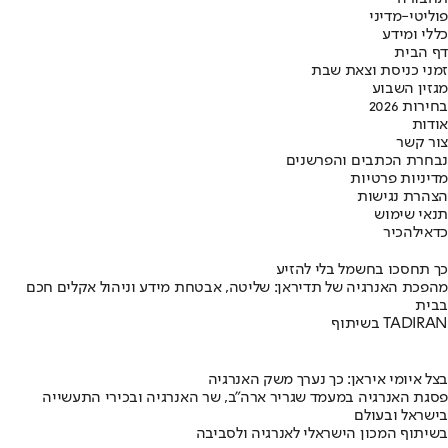
פוליטי-מדיני
כללי ומידע
דף הבית
זמני כניסת וצאת שבת
מגזין השבוע
בחירות 2026
אודות
צור קשר
נבחרת הכתבים והפרשנים
מדיניות פרטיות
הצהרת נגישות
תנאי שימוש
כדאי
להכיר
כך תחסכו בחשמל בלי להזיע
מהפכת האנרגיה של תדיראן: שליטה, אבטחת מידע וניהול אקלים חכם
בבית
בשיתוף TADIRAN
בצל איומי איראן: כך נערך משק האנרגיה
פסגת האנרגיה במעמד שגריר ארה"ב, שר האנרגיה ובכירי התעשייה
בישראל ובעולם
בשיתוף המכון הישראלי לאנרגיה ולסביבה