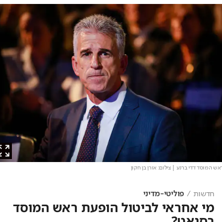
המוסד דדי ברנע
| צילום: אורן בן חקון
חדשות
פוליטי-מדיני
מי אחראי לביטול הופעת ראש המוסד
בסנאט?