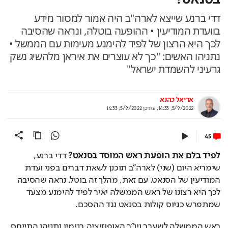
דדי ברנע שייצא לארה"ב היה אמור למסור מידע
בוועדת המודיעין • ההופעה בוטלה, ונראה שהסיבה
לכך היא הרצון של לפיד להימנע מעימות עם הממשל •
נתניהו האשים: "כך לא עוצרים את איראן מלהשיג נשק
גרעיני להשמדת ישראל"
אריאל כהנא
5/9/2022, 14:33
,
עודכן
5/9/2022, 14:33
45
לפיד בלם את הופעת ראש המוסד בסנאט?
 דדי ברנע, 
שימריא היום (שני) לארה"ב תוכנן לשאת דברים בפני ועדת 
המודיעין של הסנאט. עם זאת, מהלך זה בוטל. נראה שהסיבה 
לכך היא רצונו של ראש הממשלה יאיר לפיד להימנע מצעד 
שמתפרש כגיוס קולות בסנאט נגד ההסכם.
ראש הממשלה לשעבר ויו"ר האופוזיציה בנימין נתניהו התייחס 