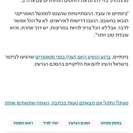
מהתהליך בלי להרוס את היחסים המיוחדים עם ארה"ב.
"בינתיים זה עובד. ההסתייגויות שהצגנו לממשל האמריקני 
הובאו בחשבון. הוצבו דרישות לאיראנים. לא על הכל אפשר 
לדבר, אבל לא הכל צריך להיות במריבות. יש דרך אחרת, והיא 
עובדת טוב יותר".
בינתיים, 
ברנע הופיע היום (שני) בפני סנאטורים
 שהגיעו לביקור 
בישראל והציג להם את הליקויים בהסכם הגרעין.
טעינו? נתקן! אם מצאתם טעות בכתבה, נשמח שתשתפו אותנו
בנימין נתניהו
הסכם הגרעין
יאיר לפיד
ראש המוסד