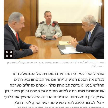
נתניהו תקף. רה"מ לפיד ויו"ר האופוזיציה נתניהו בפגישת עדכון, אוגוסט 2022,
צילום: עמוס בן
גרשום, לע"מ
אתמול אמר לפיד כי המדיניות הנוכחית של הממשלה היא 
לבלום את הסכם הגרעין. "יחד עם שר הביטחון גנץ, רה"מ 
החליפי בנט ומערכת הביטחון כולה - אנחנו מנהלים מערכה 
אינטנסיבית שמטרתה למנוע חתימה על הסכם גרעין מסוכן בין 
איראן לבין המעצמות. המדיניות הנכונה היא להמשיך את הלחץ 
- בלי לשבור כלים. להציג מידע מודיעיני אמין, להיות חלק 