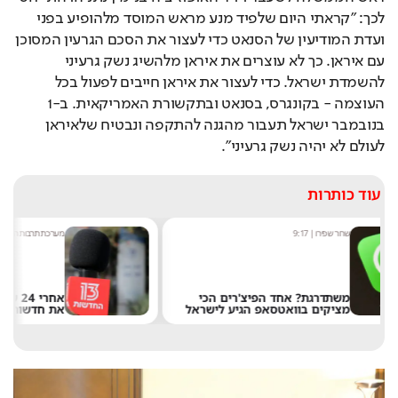
לכך: "קראתי היום שלפיד מנע מראש המוסד מלהופיע בפני 
ועדת המודיעין של הסנאט כדי לעצור את הסכם הגרעין המסוכן 
עם איראן. כך לא עוצרים את איראן מלהשיג נשק גרעיני 
להשמדת ישראל. כדי לעצור את איראן חייבים לפעול בכל 
העוצמה - בקונגרס, בסנאט ובתקשורת האמריקאית. ב-1 
בנובמבר ישראל תעבור מהגנה להתקפה ונבטיח שלאיראן 
לעולם לא יהיה נשק גרעיני".
עוד כותרות
מערכת תרבות היום
|
8:54
י
אחרי 24 שנה: הפרשן הוותיק עוזב
ראל
את חדשות 13