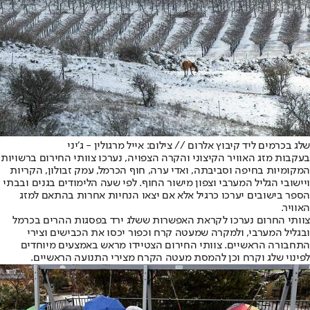
שלג בכרמים ליד קיבוץ אלרום // צילום: אייל מרגולין - ג׳יני
בעקבות מזג האוויר הקיצוני והקרה הצפויה, נערכו צוותי החירום ברשויות
המקומיות בחיפה וסביבתה, ואדי ערה, חוף הכרמל, עמק זבולון, הקריות
ויישובי הגליל המערבי וצפון מישור החוף. לפי שעה הלימודים בגנים ובבתי
הספר בישובים יערכו כרגיל אלא אם יצאו הנחיות אחרות בהתאם למזג
האוויר.
צוותי החרום נערכו לקראת האפשרות ששלג ירד בפסגות ההרים בכרמל
ובגליל המערבי, ולמקרה שמעטה קרח וכפור יכסו את הכבישים וצירי
התחבורה הראשיים. צוותי החירום הצטיידו מראש באמצעים מיוחדים
לפינוי שלג וקרח וכן להמסת מעטה הקרח מצירי התנועה הראשיים.