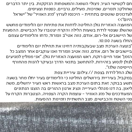
חם לקשישי העיר, ניצולי השואה והמשפחות הנזקקות. בין יתר הדברים
שחולקו: תנורים, שמיכות, מעילים, גרביים, כפפות וצעיפים.
לעדכונים שוטפים בתחזית - היכנסו לערוץ "מזג האוויר" של "ישראל
היום
">>
המועצה האזורית גולן החליטה לדחות את פתיחת יום הלימודים מחשש
שהשלג שצפוי לרדת בשעות הלילה והקרח יצטברו על הכבישים. ההסעות
של היישובים אל-רום, אודם, נווה אטי"ב ונמרוד, נדחו והלימודים עצמם
החלו בשעה 10:00.
"בוצעה הערכת מצב שבעקבותיה דחינו את תחילת יום הלימודים
ביישובים אל רום, אודם, נווה אטיב ונמרוד ואנו עוקבים אחר המצב כל
הזמן" אמר חיים רוקח, ראש המועצה האזורית גולן. "אני ממליץ למגיעים
לגולן לנסוע בזהירות, להתחשב בתנאי הדרך ובעיקר להנות מהחורף
הייפיפה שלנו".
שלג החל לרדת בצפת // צילום: עיריית צפת
במקביל, בעיריית בירושלים החליטו כי הלימודים בעיר יחלו מחר בשעה
תשע בבוקר, זאת בתום הערכת מצב בראשות ראש העיר ירושלים, משה
ליאון, בה דנו מנהלי העירייה ונציג ארגון ההורים בה הוצגו הנתונים
המעודכנים של מזג האוויר - עוצמת הקרה הצפויה, הצטברות הקרח על
פני השטח והכבישים, מצב התשתית וזמינות ההסעות.