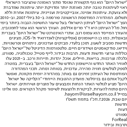
"ישראל היום" הוא גוף תקשורת שנוסד מתוך האמונה שהציבור הישראלי
ראוי לעיתונות טובה יותר, מאוזנת יותר ומדויקת יותר. עיתונות שמדברת
ולא צועקת. עיתונות אמינה, אובייקטיבית ועניינית. עיתונות אחרת וללא
תשלום. המהדורה המודפסת הראשונה פורסמה ב-30 ביולי 2007, וב-2010
הפך "ישראל היום" לעיתון הישראלי בעל שיעור החשיפה הגבוה ביותר בימי
חול. מו"ל העיתון היא ד"ר מרים אדלסון. העורך הראשי הוא עמר לחמנוביץ,
והעורך המייסד הוא עמוס רגב. אתרי האינטרנט של "ישראל היום" בעברית
ובאנגלית, כמו כן היישומונים (אפליקציות) לאנדרואיד ול-iOS, מציגים
חדשות מסביב לשעון, תוכן בלעדי, מבזקים ועדכונים, ניתוחים ופרשנויות,
וידיאו, פודקאסטים ושידורים חיים. פלטפורמות הדיגיטל של "ישראל היום"
כוללות ערוצי חדשות ודעות, תרבות ובידור, לייף סטייל, טכנולוגיה, ספורט,
כלכלה וצרכנות, בריאות, חיילים, אוכל, יהדות, תיירות ורכב. ב-2021 עלו
לאוויר האתר החדש והיישומון החדש של "ישראל היום" בעברית, במטרה
לספק לגולשים חוויה מהירה, עדכנית, בטוחה ונוחה. תכני המהדורה
המודפסת של העיתון זמינים גם באתר, במהדורה יומית מקוונת, ואפשר
לקבל אותם גם בניוזלטר. מועדון ההטבות הייחודי "הקליקה של ישראל
היום" מציע לגולשי האתר הנחות ומבצעים על מוצרים ושירותים. ישראל
היום פתוח להערות, לביקורת ולהצעות לשיפור מקהל הקוראים. פנו אלינו
במייל hayom@israelhayom.co.il.
יום שבת, 11.7.2026
כ"ו בתמוז תשפ"ו
חדשות
דעות
ספורט
ForReal
תרבות ובידור