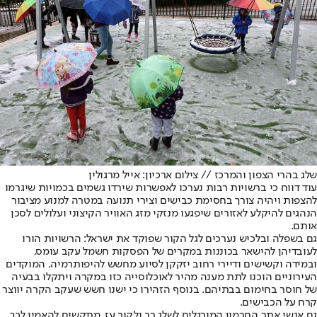
שלג בהרי הצפון והמרכז // צילום ארכיון: אייל מרגולין
עוד דווח כי ברשויות רבות נערכו לאפשרות שירדו גשמים בכמויות שיגרמו
להצפות ויהיה צורך בחסימת כבישים וצירי תנועה במטרה למנוע מציבור
הנהגים להיקלע לאזורים שיפגעו מנזקי מזג האוויר הקיצוני ועלולים לסכן
אותם.
גם בשפלה ובלכיש נערכים לגל הקור שפוקד את ישראל: הרשויות הורו
לעובדיהן להישאר בכוננות במקרים של הפסקות חשמל עקב עומס,
ובמידה וקשישים ודיירי רחוב יזקקן לסיוע מחשש להיפותרמיה. המוקדים
העירוניים הוכנו לתת מענה מהיר לאוכלוסייה כזו במקרה ויתקלו בבעיה
של חוסר בחימום בבתיהם. בנוסף הזהירו כי ישנו חשש שעקב הקרה יווצר
קרח על הכבישים.
גם אנשי אתר החרמון המורגלים לשלג רב ולקור עז, מתקשים להאמין לכך