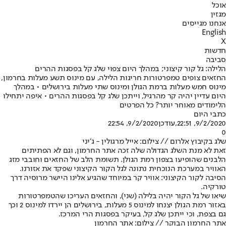
אוכל
מגזין
אנחנו מגייסים
English
X
חדשות
סביבה
הלילה: גל קור קיצוני; במהלך היום צפוי שלג קל בפסגות ההרים
החזאים צופים טמפרטורות חריגות הלילה, עם מינוס תשע מעלות בחרמון,
מינוס חמש מעלות ברמת הגולן ומינוס שתי מעלות בירושלים • במהלך
היום עדיין יהיה קר מהרגיל, וייתכן שלג קל בפסגות ההרים • איפה יתחילו
הלימודים מאוחר יותר? כל הפרטים
כתבי היום
9/2/2020, 22:51
,עודכן
9/2/2020, 22:54
0
שלג בקיבוץ אלרום // צילום: אייל מרגולין - ג׳יני
זאת לא מנת השלג הגדולה שלה זכה אתר החרמון, וגם לא הפתיתים
הלבנים שהופיעו בצפון רמת הגולן. תשומת הלב של החזאים וחובבי מזג
האוויר במערכת הנוכחית נתונה לגל הקור הקיצוני שפקד את אזורנו.
הסיבה לקור הקיצוני: אוויר קר במיוחד שהגיע אלינו היישר מרוסיה דרך
טורקיה.
שיאו של גל הקור יהיה בלילה (שני), והחזאים העריכו שהטמפרטורות
באזור רמת הגולן יצנחו למינוס 5 מעלות, בירושלים הן יירדו למינוס 2 וכך
גם בצפת, וכי ייתכן שלג קל, בעיקר בפסגות הרי המרכז.
אתר החרמון הבוקר // צילום: אתר החרמון