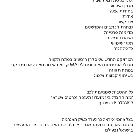
זמני כניסת וצאת שבת
מגזין השבוע
בחירות 2026
אודות
צור קשר
נבחרת הכתבים והפרשנים
מדיניות פרטיות
הצהרת נגישות
תנאי שימוש
כדאי
להכיר
הפרויקט החדש שמסקרן רוכשים בפתח תקווה
קבוצת אלמוג מציגה את פרויקט MALA: מגדלי הפרימיום האחרונים
בפתח תקווה
בשיתוף קבוצת אלמוג
כל ההטבות שמגיעות לכם
מה ההבדל בין מועדון תעופה וכרטיס אשראי?
בשיתוף FLYCARD
בצל איומי איראן: כך נערך משק האנרגיה
פסגת האנרגיה במעמד שגריר ארה"ב, שר האנרגיה ובכירי התעשייה
בישראל ובעולם