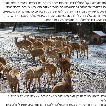
אתמול שלג קל החל לרדת בשעות אחר הצהריים בצפת, בעיקר בשכונות
הגבוהות של העיר, והטמפרטורה כעת באזור היא חצי מעלה בלבד מעל
האפס. עיריית צפת הודיעה כי לפי שעה כל הצירים פתוחים ואין שיבושים
מיוחדים. שלג החל לרדת גם במשגב עם, ובקיבוץ מלכיה שבהרי הגליל,
הנמצא בגובה של 700 מטרים מעל פני הים.
שלג בצפון רמת הגולן יער האיילים מושב אודם // צילום: אייל מרגולין -
ג'יני
צוותי הרווחה עיריית צפת והמחלקה לאזרחים וותיקים יצאו לחלק ציוד