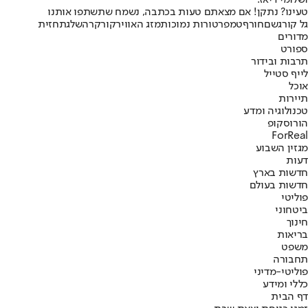
טעינו? נתקן! אם מצאתם טעות בכתבה, נשמח שתשתפו אותנו
גל קור
גשם
חורף
טמפרטורות נמוכות
מזג האוויר
קור
קרה
שלג
תחזית
מדורים
ספורט
תרבות ובידור
לייף סטייל
אוכל
תיירות
טכנולוגיה ומדע
הורוסקופ
ForReal
מגזין השבוע
דעות
חדשות בארץ
חדשות בעולם
פוליטי
ביטחוני
חינוך
בריאות
משפט
תחבורה
פוליטי-מדיני
כללי ומידע
דף הבית