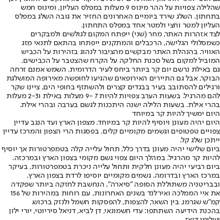
שהלילה צפויות על ההר מינוס 9 מעלות במפלס העליון, ומינוס חמש
בתחתון. השלג שירד ביומיים האחרונים החזיר את גובה השלג במפלס
העליון למטר וחצי ולמטר אחד במפלס התחתון.
לצד אזהרות האתר, מחר (שני) ייפתח המקום לגולשים ולמבקרים
כשמסלולי הגלישה, הרכבלים והמתקנים ייפתחו בהתאם לתנאי מזג
האוויר. בהנהלת האתר מבקשים מהציבור לנהוג בזהירות על הכביש
המוביל למקום בשל סכנת החלקה על הקרח שהצטבר על הכבישים.
גם באילת נרשם יום קר ביותר ביחס לעיר הדרומית. השמש אמנם זרחה
הבוקר, אבל גם התיירים האירופאים שהגיעו לחופשה מאירופה המושלגת
ורגילים להסתובב בעיר בבגדים קצרים ולהשתזף בחופי הים, ציינו שקר
להם מהרגיל. בשעות הערב צפויות להיות 7 -9 מעלות באילת ו2-3 מעלות
בהרי אילת. בשעות הלילה ישנה היתכנות לגשם בערבה ובהרי אילת.
היום ימשיך להיות קר במיוחד
היום יהיה מעונן ויוסיף להיות קר במיוחד. מצפון הארץ ועד הנגב עדיין
צפויים טפטופים וגשמים מקומיים קלים. בפסגות הרי הצפון והמרכז עדיין
ייתכן שלג קל.
ביום שלישי יהיה מעונן בדרך כלל, תחול עלייה קלה בטמפרטורות אך יוסיף
להיות קר מהרגיל. במהלך היום צפוי גשם מקומי בצפון הארץ ובמרכזה.
ביום רביעי יהיה מעונן חלקית ותחול עלייה ניכרת בטמפרטורות, בעיקר
במרכז הארץ ובדרומה. גשמים מקומיים יוסיפו לרדת בצפון הארץ.
ובבריטניה משתוללת הסופה "סיארה", הנחשבת לחזקה ביותר שפקדה
את איי הממלכה ואירלנד בשנים האחרונות, עם רוחות במהירות של 156
קמ"ש שגרמו, בין השאר, להצפות, להפסקות חשמל ולנזק ברכוש.
בהכנת הידיעה השתתפו: עדי חשמונאי, דן לביא, דניאל סיריוטי, יורי ילון
ושלומי דיאז.