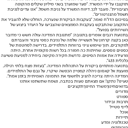
תוקצבו על ידי המשרד. "פער שמוערך בשני מיליון שקלים מהקופה
הציבורית". מעבר לכך, דיווח המשרד על גניבת חשמל. "אנו עדים לגניבת
חשמל מהגנרטורים".
בסיכום הדו"ח נאמר, "בעקבות הביקורת שנערכה, הוחלט שלא להעביר את
התקצוב שהתבקש בעקבות הממצאים שהצביעו על היעדר ביצוע של
השירותים בפועל".
בתנועת רגבים אומרים בתגובה: "מתגובת המדינה עולה חשש כי מדובר
כאן בקצה קרחון של תעשייה שלמה של גניבת כספי ציבור והעברתם
למקורבים, תוך שימוש ציני ברווחת התלמידים, בדרישה לסחטנות של
כספים נוספים. שחיתות כה חמורה בכל רשות מקומית אחרת, היתה
מרעידה את אמות הסיפים. נדרשת חקירה מקיפה ביחידה למניעת פשיעה
כלכלית 433".
בתנועה מותחים ביקורת על התנהלות המדינה. "בעזות מצח בלתי רגילה,
מועצת אל קאסום ניהלה קמפיין הכפשה שיקרי, על גבם של התלמידים.
המדינה היתה צריכה להגיב ולחשוף את התמונה האמיתית בזמן אמת".
טעינו? נתקן! אם מצאתם טעות בכתבה, נשמח שתשתפו אותנו
בדואים
חינוך
משרד החינוך
תקציבים
מדורים
ספורט
תרבות ובידור
לייף סטייל
אוכל
תיירות
טכנולוגיה ומדע
הורוסקופ