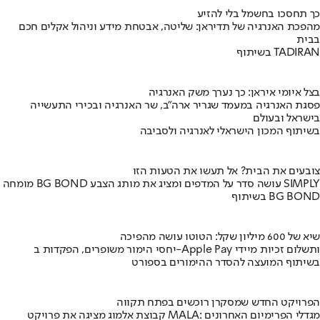
כך תחסכו בחשמל בלי להזיע
מהפכת האנרגיה של תדיראן: שליטה, אבטחת מידע וניהול אקלים חכם
בבית
בשיתוף TADIRAN
בצל איומי איראן: כך נערך משק האנרגיה
פסגת האנרגיה במעמד שגריר ארה"ב, שר האנרגיה ובכירי התעשייה
בישראל ובעולם
בשיתוף המכון הישראלי לאנרגיה ולסביבה
צובעים את הבית? אל תעשו את הטעות הזו
מומחה BG BOND עושה סדר על המדפים ומציג את מותג הצבע SIMPLY
בשיתוף BG BOND
שיא של 600 מיליון שקל: הטוטו עושה מהפיכה
יחסי הימור משופרים, הפקדות ב-Apple Pay ותשלום זכיות מיידי
בשיתוף המועצה להסדר ההימורים בספורט
הפרויקט החדש שמסקרן רוכשים בפתח תקווה
קבוצת אלמוג מציגה את פרויקט MALA: מגדלי הפרימיום האחרונים