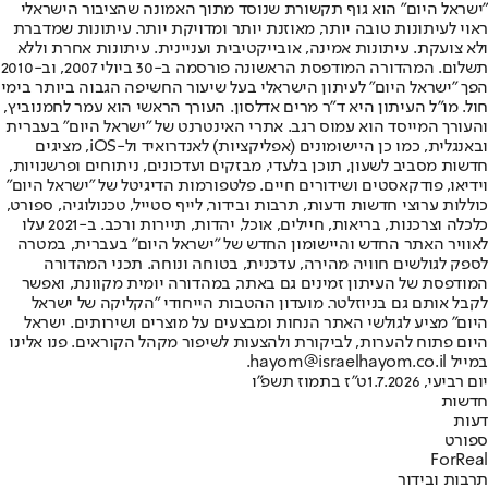
"ישראל היום" הוא גוף תקשורת שנוסד מתוך האמונה שהציבור הישראלי
ראוי לעיתונות טובה יותר, מאוזנת יותר ומדויקת יותר. עיתונות שמדברת
ולא צועקת. עיתונות אמינה, אובייקטיבית ועניינית. עיתונות אחרת וללא
תשלום. המהדורה המודפסת הראשונה פורסמה ב-30 ביולי 2007, וב-2010
הפך "ישראל היום" לעיתון הישראלי בעל שיעור החשיפה הגבוה ביותר בימי
חול. מו"ל העיתון היא ד"ר מרים אדלסון. העורך הראשי הוא עמר לחמנוביץ,
והעורך המייסד הוא עמוס רגב. אתרי האינטרנט של "ישראל היום" בעברית
ובאנגלית, כמו כן היישומונים (אפליקציות) לאנדרואיד ול-iOS, מציגים
חדשות מסביב לשעון, תוכן בלעדי, מבזקים ועדכונים, ניתוחים ופרשנויות,
וידיאו, פודקאסטים ושידורים חיים. פלטפורמות הדיגיטל של "ישראל היום"
כוללות ערוצי חדשות ודעות, תרבות ובידור, לייף סטייל, טכנולוגיה, ספורט,
כלכלה וצרכנות, בריאות, חיילים, אוכל, יהדות, תיירות ורכב. ב-2021 עלו
לאוויר האתר החדש והיישומון החדש של "ישראל היום" בעברית, במטרה
לספק לגולשים חוויה מהירה, עדכנית, בטוחה ונוחה. תכני המהדורה
המודפסת של העיתון זמינים גם באתר, במהדורה יומית מקוונת, ואפשר
לקבל אותם גם בניוזלטר. מועדון ההטבות הייחודי "הקליקה של ישראל
היום" מציע לגולשי האתר הנחות ומבצעים על מוצרים ושירותים. ישראל
היום פתוח להערות, לביקורת ולהצעות לשיפור מקהל הקוראים. פנו אלינו
במייל hayom@israelhayom.co.il.
יום רביעי, 1.7.2026
ט"ז בתמוז תשפ"ו
חדשות
דעות
ספורט
ForReal
תרבות ובידור