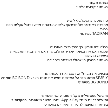
בפתח תקווה
בשיתוף קבוצת אלמוג
כך תחסכו בחשמל בלי להזיע
מהפכת האנרגיה של תדיראן: שליטה, אבטחת מידע וניהול אקלים חכם
בבית
בשיתוף TADIRAN
בצל איומי איראן: כך נערך משק האנרגיה
פסגת האנרגיה במעמד שגריר ארה"ב, שר האנרגיה ובכירי התעשייה
בישראל ובעולם
בשיתוף המכון הישראלי לאנרגיה ולסביבה
צובעים את הבית? אל תעשו את הטעות הזו
מומחה BG BOND עושה סדר על המדפים ומציג את מותג הצבע SIMPLY
בשיתוף BG BOND
שיא של 600 מיליון שקל: הטוטו עושה מהפיכה
יחסי הימור משופרים, הפקדות ב-Apple Pay ותשלום זכיות מיידי
בשיתוף המועצה להסדר ההימורים בספורט