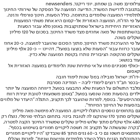
צילומים: משה בן שמחון, יוני ריקנר, newsenders
בתגובה לדרישת המשרד, הודיעה המועצה על הפסקה של שירותי החינוך
לתלמידי המועצה שלומדים בתחומה, כולל הסעות, חינוך פורמלי והזנה.
על פי הדו"ח, המועצה האזורית אל-קסום היא אחת משתי המועצות
האזוריות היחידות בישראל שמתוקצבות באופן מלא עבור הסעות
בהשתתפות של מאה אחוזים מצד משרד החינוך, בסכום של 120 מיליון
שקלים בשנה.
על פי ההערכות משרד החינוך, מתוך הסכום שהועבר למועצה, כ-20 אחוז
עובר כרווח עבור "הסעות שלא בוצעו בפועל", דהיינו – כ-20 אלף מיליון
שקלים מהקופה הציבורית נותרו בקופת המועצה שלא כדין.
עוד בנושא:
•
כאלף מפגינים מחו על אי פתיחת שנת הלימודים במועצה האזורית אל
קאסום
•
דו"ח: ישראל מובילה במס' שנות לימוד חובה
•
בכפר חב"ד רוצים לימודי ליבה - המדינה מסרבת
מלבד התשלום על הסעות שלא התבצעו בפועל, דיווחה המועצה על יותר
ילדים בהסעות ממה שנסעו בפועל, "באופן משמעותי לטובת יצירת רווח
מההיסעים". בנוסף, למרות שהועבר לכך תקציב, התגלה "היעדר של מלווים
בהסעות של החינוך המיוחד".
גם בתחומים נוספים התגלו ליקויים. המועצה לא מימשה מאה מיליון
שקלים מתוך 170 שהוקצו לה לטובת בינוי. בתחום הבלתי פורמלי, נוצלו רק
480 אלף שקלים מתוך שלוש מיליון שקלים שמשרד החינוך הקצה למטרה,
"בקרה שנעשתה על תקציב זה חשפה ליקויים חמורים בשימוש בכסף".
הממצאים חשפו גם כי ב-60 גנים מתוך 85 שנבדקו "היו ליקויים חמורים
בהתנהלות הגנים בגלל היעדר תלמידים וסייעות שניות", למרות שהללו