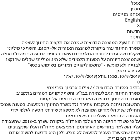
אוכל
מגזין
אנחנו מגייסים
English
X
חדשות
חינוך
דו"ח חושף: המועצה הבדואית שמרה את תקציב החינוך לעצמה
משרד החינוך ערך ביקורת למועצה האזורית אל-קסום, וחשף כי מיליוני
שקלים שהועברו לטובת התלמידים נשארו בקופת המועצה • מהדו"ח עולה
שהמועצה דיווחה על הסעות תלמידים שלא היו, ומיליוני שקלים שהוקצו
לבנייה ולא מומשו • "נחשפו ליקויים חמורים בשימוש בכסף"
עקיבא ביגמן
10/9/2019, 16:52
,עודכן
10/9/2019, 17:47
0
בתים בפזורה הבדואית // צילום ארכיון: מירי צחי
משרד החינוך הגיב לעתירה בבג"ץ, וחשף ליקויים חמורים בתקצוב
מערכות החינוך במועצה האזורית הבדואית אל-קסום.
התשובה ניתנה בעקבות עתירה נגד משרד החינוך והמועצה, בטענה שמאז
תחילת שנת הלימודים המועצה לא מספקת שירותי הסעה לאלפי ילדי
הפזורה הבדואית שעליהם היא אחראית.
על פי משרד החינוך, הרקע לכך הוא דו"ח ביקורת שערך ב-2018, שהעבודה
עליו הושלמה בחודשים האחרונים. הממצאים מהדו"ח העלו שתקציבים
רבים שהמשרד העביר למועצה לא נוצלו, ולכן היא נדרשת להשיב אותם
לקופה הציבורית.