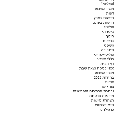
ForReal
מגזין השבוע
דעות
חדשות בארץ
חדשות בעולם
פוליטי
ביטחוני
חינוך
בריאות
משפט
תחבורה
פוליטי-מדיני
כללי ומידע
דף הבית
זמני כניסת וצאת שבת
מגזין השבוע
בחירות 2026
אודות
צור קשר
נבחרת הכתבים והפרשנים
מדיניות פרטיות
הצהרת נגישות
תנאי שימוש
כדאי
להכיר