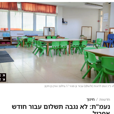
"כ נעים לראות (ולשלם) עבור גן סגור // צילום: אורן בן חקון
חדשות
חינוך
נעמ"ת: לא נגבה תשלום עבור חודש
אפריל