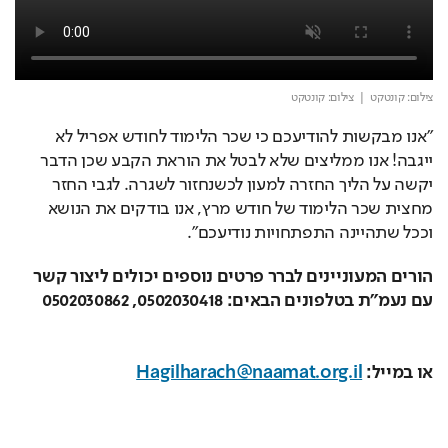
צילום: קונטקט
  |  צילום: קונטקט 
"אנו מבקשות להודיעכם כי שכר הלימוד לחודש אפריל לא 
ייגבה! אנו ממליצים שלא לבטל את הוראת הקבע שכן הדבר 
יקשה על הליך החזרה למעון לכשנחזור לשגרה. לגבי החזר 
מחצית שכר הלימוד של חודש מרץ, אנו בודקים את הנושא 
וככל שתהיינה התפתחויות נודיעכם". 
הורים המעוניינים לברר פרטים נוספים יכולים ליצור קשר 
עם נעמ"ת בטלפונים הבאים: 0502030418, 0502030862 
או במייל: 
Hagilharach@naamat.org.il