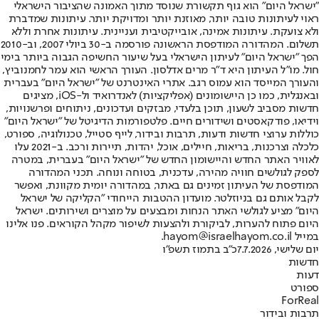
"ישראל היום" הוא גוף תקשורת שנוסד מתוך האמונה שהציבור הישראלי
ראוי לעיתונות טובה יותר, מאוזנת יותר ומדויקת יותר. עיתונות שמדברת
ולא צועקת. עיתונות אמינה, אובייקטיבית ועניינית. עיתונות אחרת וללא
תשלום. המהדורה המודפסת הראשונה פורסמה ב-30 ביולי 2007, וב-2010
הפך "ישראל היום" לעיתון הישראלי בעל שיעור החשיפה הגבוה ביותר בימי
חול. מו"ל העיתון היא ד"ר מרים אדלסון. העורך הראשי הוא עמר לחמנוביץ,
והעורך המייסד הוא עמוס רגב. אתרי האינטרנט של "ישראל היום" בעברית
ובאנגלית, כמו כן היישומונים (אפליקציות) לאנדרואיד ול-iOS, מציגים
חדשות מסביב לשעון, תוכן בלעדי, מבזקים ועדכונים, ניתוחים ופרשנויות,
וידיאו, פודקאסטים ושידורים חיים. פלטפורמות הדיגיטל של "ישראל היום"
כוללות ערוצי חדשות ודעות, תרבות ובידור, לייף סטייל, טכנולוגיה, ספורט,
כלכלה וצרכנות, בריאות, חיילים, אוכל, יהדות, תיירות ורכב. ב-2021 עלו
לאוויר האתר החדש והיישומון החדש של "ישראל היום" בעברית, במטרה
לספק לגולשים חוויה מהירה, עדכנית, בטוחה ונוחה. תכני המהדורה
המודפסת של העיתון זמינים גם באתר, במהדורה יומית מקוונת, ואפשר
לקבל אותם גם בניוזלטר. מועדון ההטבות הייחודי "הקליקה של ישראל
היום" מציע לגולשי האתר הנחות ומבצעים על מוצרים ושירותים. ישראל
היום פתוח להערות, לביקורת ולהצעות לשיפור מקהל הקוראים. פנו אלינו
במייל hayom@israelhayom.co.il.
יום שלישי, 7.7.2026
כ"ב בתמוז תשפ"ו
חדשות
דעות
ספורט
ForReal
תרבות ובידור