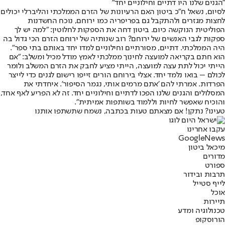
״הגנים שלנו היו דתיים וחילוניים יחד״
לסיום, נשאל ח״כ ביטון האם הרעיונות של הזרם הממלכתי והליברלי יכולים
לחצות מגזרים ולהתקבל גם בפריפריה כמו ירוחם, נוכח החשדנות
הפוליטית הנוקשה כיום. ביטון דחה את הספקות לחלוטין: ״למה יש לך
ספקות לגבי האנשים של ירוחם? רוב שנותיה של ירוחם הזרם הכי גדול בה
היה הממלכתי. דתיים, מסורתיים וחילוניים למדו יחד באותם בתי ספר״.
הוא חתם בקריאה למועצה לחינוך ממלכתי לאמץ מודל מכיל ומשלב: ״אם
הייתי יכול לתת עצה למועצה, הייתי מציע לחבק את הזרם המשלב ולומר
לכולם – בואו נלמד יחד. אצלי בירוחם הורים זייפו רישום לגנים כדי לייצר
הפרדות. אמרתי להם 'אתם מרמים אותי, נגמר הסיפור'. איחדתי את
המסלולים והגנים שלנו הפכו לדתיים וחילוניים יחד. זה לא הפריע לאף אחד,
והוכיח שאפשר לחיות וללמוד בשותפות אמיתית״.
טעינו? נתקן! אם מצאתם טעות בכתבה, נשמח שתשתפו אותנו
עקבו אחרינו
G
o
o
g
l
e
News
מיכאל ביטון
מדורים
ספורט
תרבות ובידור
לייף סטייל
אוכל
תיירות
טכנולוגיה ומדע
הורוסקופ