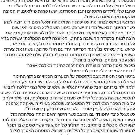
הטכנולוגי. ביטון, שהגיע לוועידה כשהוא על מדים היישר משירות מילואים,
נשאל תחילה על חזרתו לצבא והשיב בגילוי לב: ״למה חזרתי לצבא? כדי
שהבן שלי, לילדים הקטנים והבן הסטודנט, יעשו פחות מילואים. זו הסיבה
שהקמנו את האוגדה הזאת״.
המראיין ביקש לבחון את שאיפותיו הפוליטיות ושאל האם הוא רוצה לכהן
כשר החינוך הבא של מדינת ישראל. ביטון השיב ללא היסוס: ״אין שום
בעיה, מחר אני בא לתפקיד. בשבילי זה יהיה חלום לעשות אותו, אבל אני
רוצה לגעת בנקודה החשובה ביותר... המועצה לזרם הממלכתי עשתה בג"ץ
על חוסר השוויון בתקציבים בין החמ"ד לממלכתי ובג"ץ צדק. אבל אני,
כראש עיר, עשיתי בג"ץ נגד המדינה יחד עם חילי טרופר, ועשינו את 'צעדת
השוויון' – למה אין שוויון הזדמנויות בחינוך? הבג"ץ שלנו לא התפרסם כי
הוא עסק בעניים, בחלשים ביותר״.
מיכאל ביטון מדבר בוועידת המחויבות לחינוך ממלכתי-עברי
״ירוחם לא צריכה להתחנן לתורמים״
ביטון הציג תמונת מצב מקוממת על הפערים הסמויים בתוך החינוך
הממלכתי עצמו, הנובעים מהיכולת הכלכלית של הרשויות המקומיות:
״למה ילד בירוחם יקבל מהעירייה אלף או אלפיים שקל וצריך ללכת להביא
תורמים מיליונרים, בעוד עירייה אחרת שיש לה ארנונה עסקית יכולה פשוט
להכפיל את התקציב לכל ילד? יש פערים אדירים בממלכתי, ומי שלא יילחם
על בית הספר הממלכתי דל המשאבים, שנמצא בעירייה שאין לה ארנונה
עסקית ולא יכולה לשמן אותו – לא יביא שום תיקון למערכת״.
כשנשאל כיצד יתמודד עם המצב כשר חינוך והאם יפתח במלחמה מול
משרד האוצר, השיב: ״לא נלחם. אנחנו נתקצב תקצוב דיפרנציאלי. במחלות
קשות לא מטפלים ביומיים, זה תהליך של חמש עד עשר שנים שבו תוכל
להגיע להשוואת תקציב בין כל הילדים בישראל. הנוסחה תצטרך לכלול