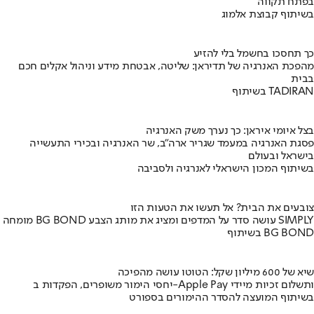
בפתח תקווה
בשיתוף קבוצת אלמוג
כך תחסכו בחשמל בלי להזיע
מהפכת האנרגיה של תדיראן: שליטה, אבטחת מידע וניהול אקלים חכם
בבית
בשיתוף TADIRAN
בצל איומי איראן: כך נערך משק האנרגיה
פסגת האנרגיה במעמד שגריר ארה"ב, שר האנרגיה ובכירי התעשייה
בישראל ובעולם
בשיתוף המכון הישראלי לאנרגיה ולסביבה
צובעים את הבית? אל תעשו את הטעות הזו
מומחה BG BOND עושה סדר על המדפים ומציג את מותג הצבע SIMPLY
בשיתוף BG BOND
שיא של 600 מיליון שקל: הטוטו עושה מהפיכה
יחסי הימור משופרים, הפקדות ב-Apple Pay ותשלום זכיות מיידי
בשיתוף המועצה להסדר ההימורים בספורט