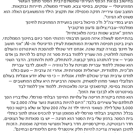
בחישוב גם את הכסף העירוני שמשולם לבית הספר מתוך העושר
המוניציפלי – עסקים, בסיסי צבא, משרדי ממשלה, תיירות ובנקאות.
המצב שבו עירייה חזקה מכפילה את תקציב הילד מהמשאבים האלה הוא
פשוט לא הגיוני״.
הגיע במדי צה"ל. ח"כ מיכאל ביטון בוועידת המחויבות לחינוך
ממלכתי-עברי,צילום: גדעון מרקוביץ'
החזון: "ארבע שפות ובינה מלאכותית״
בהתייחסו לשאלה איזה מטען תרבותי וזהותי חסר כיום בחינוך הממלכתי,
הציג ביטון תפיסה חדשנית המותאמת לעידן הדיגיטלי וה-AI: ״אני חושב
על חינוך בצורה קצת שונה. אנחנו דור שנולד למהפכת האינטרנט והעולם
השתנה לחלוטין. מה שצריך ללמוד בבית ספר זה קודם כל להיות בן אדם
סביר – איך להתנהג בתוך קבוצה, להתחלק, לתת ולהתנדב. הדבר השני
הוא שפות: ללמוד עברית מצוינת על כל גווניה – לנאום, לדבר עברית
תנ״כית, תלמודית, ישראלית וספרותית. אחרי זה ערבית – פעם כולנו
למדנו ערבית וצריך שכולם ילמדו. אנגלית – כי מי שלא יודע אנגלית בעולם
הגלובלי נשאר מחוץ למשחק. והשפה הרביעית היא עולם המחשבים –
תכנות בסיסי, קודמאנקי ובינה מלאכותית. ללמוד איך ללמוד לבד
באינטרנט ולא לבזבז את הזמן״.
הוא מתח ביקורת חריפה על עלויות החינוך הבלתי פורמלי, שלדבריו הפך
לנחלתם של עשירים בלבד: ״היום להיות בתנועת נוער עולה 2,000 עד
3,000 שקל לילד. כשאני הייתי ילד זה עלה 200 שקל או שלא ביקשו כסף
בכלל. התקציב הבלתי פורמלי לא ממומן וצריך להכניס אותו לתוך כותלי
בית הספר. בחזון שלי בית הספר הוא חגיגה – יש בו סנאדות של הצופים,
חדר רובוטיקה, מייקרספייס, חדר בישול ומגרשי מוזיקה ואמנות. הזכות
לתוכן העשרה צריכה להיות חלק אינטגרלי מיום הלימודים ובחינם״.