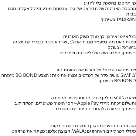
כך תחסכו בחשמל בלי להזיע
מהפכת האנרגיה של תדיראן: שליטה, אבטחת מידע וניהול אקלים חכם
בבית
בשיתוף TADIRAN
בצל איומי איראן: כך נערך משק האנרגיה
פסגת האנרגיה במעמד שגריר ארה"ב, שר האנרגיה ובכירי התעשייה
בישראל ובעולם
בשיתוף המכון הישראלי לאנרגיה ולסביבה
צובעים את הבית? אל תעשו את הטעות הזו
מומחה BG BOND עושה סדר על המדפים ומציג את מותג הצבע SIMPLY
בשיתוף BG BOND
שיא של 600 מיליון שקל: הטוטו עושה מהפיכה
יחסי הימור משופרים, הפקדות ב-Apple Pay ותשלום זכיות מיידי
בשיתוף המועצה להסדר ההימורים בספורט
הפרויקט החדש שמסקרן רוכשים בפתח תקווה
קבוצת אלמוג מציגה את פרויקט MALA: מגדלי הפרימיום האחרונים