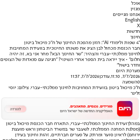
אוכל
מגזין
אנחנו מגייסים
English
X
חדשות
חינוך
"4 שפות ולימודי AI": חזון מהפכת החינוך של ח"כ מיכאל ביטון
חבר הכנסת מכחול לבן הציג את משנתו החינוכית בוועידת המחויבות
לחינוך ממלכתי-עברי והצהיר: "שר החינוך הבא? מחר אני בא, זה יהיה
חלום" • איך ייראה בית הספר אחרי השינוי? "חגיגה עם סנאדות של הצופים
וחדר בישול"
מערכת היום
7/7/2026, 11:10
,עודכן
7/7/2026, 11:37
0
השמעה
ח"כ מיכאל ביטון בוועידת המחויבות לחינוך ממלכתי-עברי. צילום: יוסי
זליגר
במהלך
ועידת החינוך הממלכתי-עברי
, התארח חבר הכנסת מיכאל ביטון
(מפלגת המחנה הממלכתי, לשעבר שר במשרד הביטחון וראש מועצת
ירוחם) לראיון סוער ומרתק על פערים חברתיים, זהות וחינוך בעידן