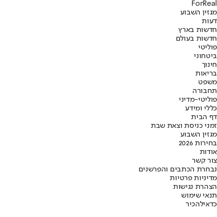
ForReal
מגזין השבוע
דעות
חדשות בארץ
חדשות בעולם
פוליטי
ביטחוני
חינוך
בריאות
משפט
תחבורה
פוליטי-מדיני
כללי ומידע
דף הבית
זמני כניסת וצאת שבת
מגזין השבוע
בחירות 2026
אודות
צור קשר
נבחרת הכתבים והפרשנים
מדיניות פרטיות
הצהרת נגישות
תנאי שימוש
כדאי
להכיר