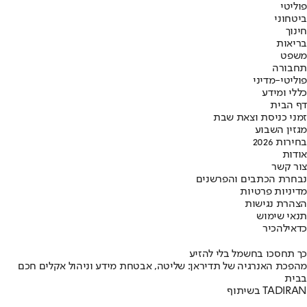
פוליטי
ביטחוני
חינוך
בריאות
משפט
תחבורה
פוליטי-מדיני
כללי ומידע
דף הבית
זמני כניסת וצאת שבת
מגזין השבוע
בחירות 2026
אודות
צור קשר
נבחרת הכתבים והפרשנים
מדיניות פרטיות
הצהרת נגישות
תנאי שימוש
כדאי
להכיר
כך תחסכו בחשמל בלי להזיע
מהפכת האנרגיה של תדיראן: שליטה, אבטחת מידע וניהול אקלים חכם
בבית
בשיתוף TADIRAN