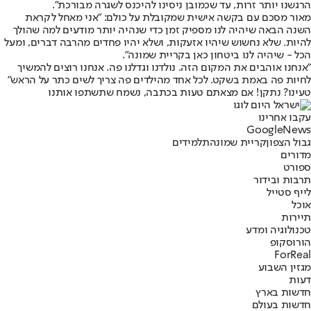
הרגשנו יותר זרות, עד שכמובן ניסינו להיכנס לשגרה מבורכת".
מאור מסכם עם בקשה אישית שמקובלת על כולם: "אני מאחל לקראת
השנה הבאה שיהיה לנו מספיק זמן כדי שנהיה יותר מודעים למה שהולך
להיות. שלא נחשוש שיהיו אזעקות, ושלא יהיו פחדים מהרבה דברים, ומעל
הכל - שיהיה לנו ביטחון כאן בקריית שמונה".
"אנחנו אוהבים את המקום הזה. נולדנו וגדלנו פה. אנחנו רוצים להמשיך
לחיות פה באמת בשקט. לכל אחד מהילדים פה צריך לשים כתר על הראש"
טעינו? נתקן! אם מצאתם טעות בכתבה, נשמח שתשתפו אותנו
עקבו אחרינו
G
o
o
g
l
e
News
גבול הצפון
קריית שמונה
תלמידים
מדורים
ספורט
תרבות ובידור
לייף סטייל
אוכל
תיירות
טכנולוגיה ומדע
הורוסקופ
ForReal
מגזין השבוע
דעות
חדשות בארץ
חדשות בעולם