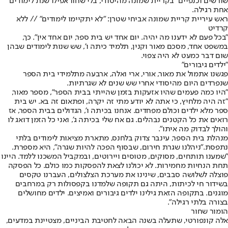
שורשים וכנפיים" בקריית שמונה מהיסודי, בלי שחוו אפילו שנת לימודים
אחת רגילה.
ראש עיריית קריית שמונה אביחי שטרן: "לא יתקיימו לימודים" // ללא
קרדיט
"בכל פעם לא ידענו מה יהיה. יום אחד יש בית ספר, יום אחד אין". כך,
במשפט אחד, מסכם מאור וקנין, תלמיד כיתה ו', שש שנות לימודים שבהן
שום דבר כמעט לא היה צפוי.
"ילדים גיבורים"
פגשנו אתמול את מאור, אורי, ארי ואלה, ארבעה מתלמידי בית הספר
שנפרדים היום מהיסודי אחרי שש שנים לא שגרתיות.
"היו כמה פעמים שהיו אזעקות בזמן שהייתי בבית הספר", מספר מאור,
"זה היה מלחיץ, כי אתה לא יודע מתי זה יקרה, ופתאום זה בא. יש בית
ספר מלא ילדים וכולם מפחדים. אנחנו בכיתה ו', הגדולים בבית הספר, אז
רואים את כל הקטנים נבהלים. גם אח שלי בכיתה ג', ואני כל הזמן דואג לו
והולך לבדוק מה איתו".
מנהלת בית הספר, עינבר צדוק בלחנס, מתארת מציאות לימודים בלתי
נתפסת.
"ניהלנו שגרת חירום, שבסוף הפכה להיות שגרה"
, היא מספרת.
"שמענו תותחים, מסוקים, מטוסים ויירוטים, ובמקביל המשכנו ללמד. היינו
תחת הנחיות מחמירות. לא יכולנו לצאת להפסקות כמו כולם. כל הפסקה
פוצלה לשלושה סבבים, שינינו את מערכת הצלצולים, העברנו טקסים
בשידור חי לכיתות, היתה גם תקופה שלמדנו בקפסולות רק במרחבים
מוגנים. בתקופה הזאת גילינו ילדים גיבורים ואמיצים. ילדים מחושלים
בצורה בלתי רגילה".
הומור שחור
אלה קונפורטי, שתעלה בשנה הבאה לחטיבת הביניים, מצטיינת במדעים,