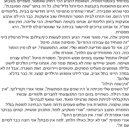
במיוחד באסטרונומיה, ושואפת להגיע הכי רחוק שאפשר. פעמיים בשבוע
היא גם מתאמנת בקבוצת הכדורגל גליל־גולן. כל זה בתוך "שנה מסובכת",
כפי שהיא מסבירה. "אחרי שחזרנו מהפינוי היינו חודשיים בבית, בלימודים
דרך הזום, ואז חזרנו לבית הספר והתחילו שוב אזעקות. כבר היו לנו ארבע
אזעקות בזמן הלימודים. אנחנו בקומה השלישית, הכי עליונה, ואין שם
ממ"ד, אז אנחנו צריכים להישאר בכיתה עד שאומרים לנו לרדת", היא
מספרת.
מימין: אלה, ארי, מאור ואורי. הגיע הזמן לעשות כיף,צילום: אייל מרגולין ג'יני
"זה מפחיד גם עבורנו ההורים", מוסיפה אמה, מיטל.
"כן, אני כל פעם מודיעה לאמא שלי: 'אמא, התפוצצתי'. יש לנו מין הומור
כזה. ככה מתמודדים עם הלחץ", אומרת אלה.
"אפילו אתמול שמענו בומים ממש חזקים", מספרת מיטל. "כולנו עצרנו
נשימה. חשוב שיידעו שזה לא באמת נגמר פה. אנחנו עדיין הולכים לישון
בלילה ושומעים מעלינו מסוקים, מטוסים ויירוטים. זאת השגרה, אבל זה לא
בסדר. היינו בתל אביב, עבר לידנו אופנוע והילדים קפצו. זה כבר בדנ"א
שלהם".
"אין שנה רגילה"
"כל השנים שלי מכיתה א' היו שנים עם הפתעות", אומר אורי וקורלקר, "אין
שנה רגילה. כשהיינו בזום הכי התגעגעתי לחברים ולמורים. עכשיו
התקבלתי לכיתת מופת שרציתי מאוד, ואני שואף לגבהים".
אמו, שקמה, מתארת איך שלוש פעמים נדחה מועד הבחינה למופת בגלל
החמרת המצב הביטחוני. "אורי משקיע, לומד, מתכונן נפשית, קמים בבוקר
ואני אומרת לו: 'אורי, אין מבחנים היום'".
אורי מוסיף: "אני לא יכול, כאילו הלחץ, למה אין מבחן? אני רוצה כבר לסיים
עם זה".