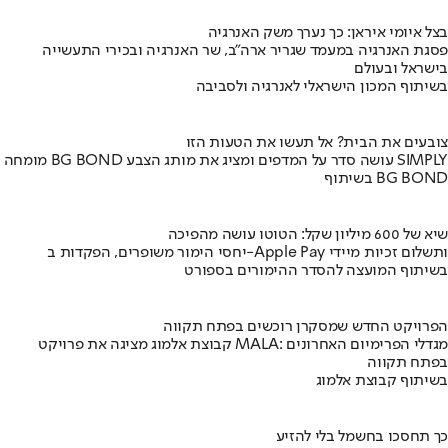
בצל איומי איראן: כך נערך משק האנרגיה
פסגת האנרגיה במעמד שגריר ארה"ב, שר האנרגיה ובכירי התעשייה
בישראל ובעולם
בשיתוף המכון הישראלי לאנרגיה ולסביבה
צובעים את הבית? אל תעשו את הטעות הזו
מומחה BG BOND עושה סדר על המדפים ומציג את מותג הצבע SIMPLY
בשיתוף BG BOND
שיא של 600 מיליון שקל: הטוטו עושה מהפיכה
יחסי הימור משופרים, הפקדות ב-Apple Pay ותשלום זכיות מיידי
בשיתוף המועצה להסדר ההימורים בספורט
הפרויקט החדש שמסקרן רוכשים בפתח תקווה
קבוצת אלמוג מציגה את פרויקט MALA: מגדלי הפרימיום האחרונים
בפתח תקווה
בשיתוף קבוצת אלמוג
כך תחסכו בחשמל בלי להזיע