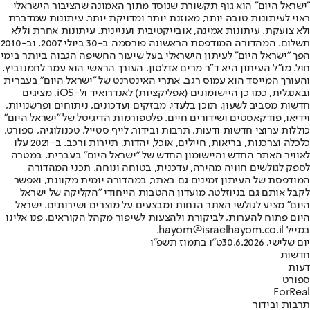
"ישראל היום" הוא גוף תקשורת שנוסד מתוך האמונה שהציבור הישראלי
ראוי לעיתונות טובה יותר, מאוזנת יותר ומדויקת יותר. עיתונות שמדברת
ולא צועקת. עיתונות אמינה, אובייקטיבית ועניינית. עיתונות אחרת וללא
תשלום. המהדורה המודפסת הראשונה פורסמה ב-30 ביולי 2007, וב-2010
הפך "ישראל היום" לעיתון הישראלי בעל שיעור החשיפה הגבוה ביותר בימי
חול. מו"ל העיתון היא ד"ר מרים אדלסון. העורך הראשי הוא עמר לחמנוביץ,
והעורך המייסד הוא עמוס רגב. אתרי האינטרנט של "ישראל היום" בעברית
ובאנגלית, כמו כן היישומונים (אפליקציות) לאנדרואיד ול-iOS, מציגים
חדשות מסביב לשעון, תוכן בלעדי, מבזקים ועדכונים, ניתוחים ופרשנויות,
וידיאו, פודקאסטים ושידורים חיים. פלטפורמות הדיגיטל של "ישראל היום"
כוללות ערוצי חדשות ודעות, תרבות ובידור, לייף סטייל, טכנולוגיה, ספורט,
כלכלה וצרכנות, בריאות, חיילים, אוכל, יהדות, תיירות ורכב. ב-2021 עלו
לאוויר האתר החדש והיישומון החדש של "ישראל היום" בעברית, במטרה
לספק לגולשים חוויה מהירה, עדכנית, בטוחה ונוחה. תכני המהדורה
המודפסת של העיתון זמינים גם באתר, במהדורה יומית מקוונת, ואפשר
לקבל אותם גם בניוזלטר. מועדון ההטבות הייחודי "הקליקה של ישראל
היום" מציע לגולשי האתר הנחות ומבצעים על מוצרים ושירותים. ישראל
היום פתוח להערות, לביקורת ולהצעות לשיפור מקהל הקוראים. פנו אלינו
במייל hayom@israelhayom.co.il.
יום שלישי, 30.6.2026
ט"ו בתמוז תשפ"ו
חדשות
דעות
ספורט
ForReal
תרבות ובידור