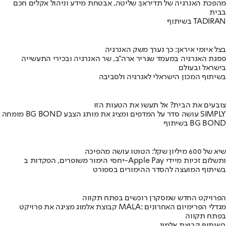
מהפכת האנרגיה של תדיראן: שליטה, אבטחת מידע וניהול אקלים חכם
בבית
בשיתוף TADIRAN
בצל איומי איראן: כך נערך משק האנרגיה
פסגת האנרגיה במעמד שגריר ארה"ב, שר האנרגיה ובכירי התעשייה
בישראל ובעולם
בשיתוף המכון הישראלי לאנרגיה ולסביבה
צובעים את הבית? אל תעשו את הטעות הזו
מומחה BG BOND עושה סדר על המדפים ומציג את מותג הצבע SIMPLY
בשיתוף BG BOND
שיא של 600 מיליון שקל: הטוטו עושה מהפיכה
יחסי הימור משופרים, הפקדות ב-Apple Pay ותשלום זכיות מיידי
בשיתוף המועצה להסדר ההימורים בספורט
הפרויקט החדש שמסקרן רוכשים בפתח תקווה
קבוצת אלמוג מציגה את פרויקט MALA: מגדלי הפרימיום האחרונים
בפתח תקווה
בשיתוף קבוצת אלמוג