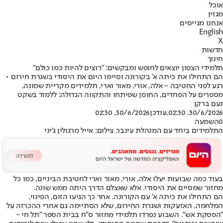
אוכל
מגזין
אנחנו מגייסים
English
X
חדשות
חינוך
תלמידי הצפון יוצאים לחופש ומבקשים: "רוצים להיות כמו כולם"
הם התחילו את כיתה א' בקורונה וסיימו היום את היסודי בשגרת חירום •
רגע לפני החטיבה - אלה, אורי, מאור וארי, תלמידים מקריית שמונה,
מספרים על הפחדים, החוסן שפיתחו והתקווה הגדולה: ללמוד בשקט
נעם ברקן
30/6/2026, 02:30
,עודכן
30/6/2026, 02:30
0
השמעה
התלמידים ביחד עם המנהלת עינבר. צילום: אייל מרגולין ג'יני
בעוד כמה שבועות יעלו אלה, אורי, מאור וארי לחטיבת הביניים, כמו כל
מחזור שמסיים את היסודי. אלא שאצלם הדרך היתה ממש שונה.
הם התחילו את כיתה א' עם הקורונה. אחר כך הגיעו הזום, הפינוי,
המלחמה, האזעקות ושגרת החירום, שלא הסתיימה גם אחרי ההכרזה על
"הפסקת אש". השבוע נפרדו תלמידי מחזור ס"ח בבית הספר "תל חי -