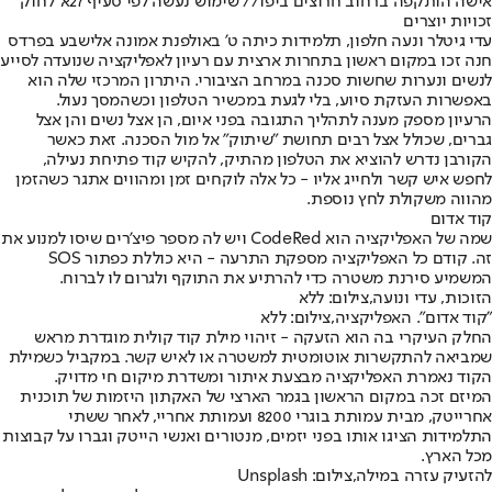
אישה הותקפה ברחוב חרוצים ביפו// שימוש נעשה לפי סעיף 27א' לחוק
זכויות יוצרים
עדי גיטלר ונעה חלפון, תלמידות כיתה ט' באולפנת אמונה אלישבע בפרדס
חנה זכו במקום ראשון בתחרות ארצית עם רעיון לאפליקציה שנועדה לסייע
לנשים ונערות שחשות סכנה במרחב הציבורי. היתרון המרכזי שלה הוא
באפשרות העזקת סיוע, בלי לגעת במכשיר הטלפון וכשהמסך נעול.
הרעיון מספק מענה לתהליך התגובה בפני איום, הן אצל נשים והן אצל
גברים, שכולל אצל רבים תחושת "שיתוק" אל מול הסכנה. זאת כאשר
הקורבן נדרש להוציא את הטלפון מהתיק, להקיש קוד פתיחת נעילה,
לחפש איש קשר ולחייג אליו - כל אלה לוקחים זמן ומהווים אתגר כשהזמן
מהווה משקולת לחץ נוספת.
קוד אדום
שמה של האפליקציה הוא CodeRed ויש לה מספר פיצ'רים שיסו למנוע את
זה. קודם כל האפליקציה מספקת התרעה - היא כוללת כפתור SOS
המשמיע סירנת משטרה כדי להרתיע את התוקף ולגרום לו לברוח.
הזוכות, עדי ונועה,צילום: ללא
"קוד אדום". האפליקציה,צילום: ללא
החלק העיקרי בה הוא הזעקה - זיהוי מילת קוד קולית מוגדרת מראש
שמביאה להתקשרות אוטומטית למשטרה או לאיש קשר. במקביל כשמילת
הקוד נאמרת האפליקציה מבצעת איתור ומשדרת מיקום חי מדויק.
המיזם זכה במקום הראשון בגמר הארצי של האקתון היזמות של תוכנית
אחרייטק, מבית עמותת בוגרי 8200 ועמותת אחריי, לאחר ששתי
התלמידות הציגו אותו בפני יזמים, מנטורים ואנשי הייטק וגברו על קבוצות
מכל הארץ.
להזעיק עזרה במילה,צילום: Unsplash