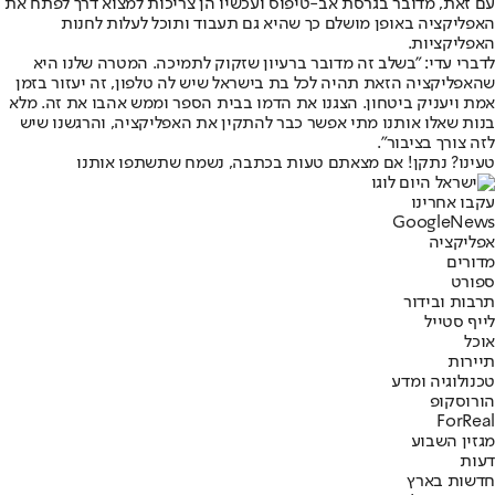
עם זאת, מדובר בגרסת אב-טיפוס ועכשיו הן צריכות למצוא דרך לפתח את
האפליקציה באופן מושלם כך שהיא גם תעבוד ותוכל לעלות לחנות
האפליקציות.
לדברי עדי: "בשלב זה מדובר ברעיון שזקוק לתמיכה. המטרה שלנו היא
שהאפליקציה הזאת תהיה לכל בת בישראל שיש לה טלפון, זה יעזור בזמן
אמת ויעניק ביטחון. הצגנו את הדמו בבית הספר וממש אהבו את זה. מלא
בנות שאלו אותנו מתי אפשר כבר להתקין את האפליקציה, והרגשנו שיש
לזה צורך בציבור".
טעינו? נתקן! אם מצאתם טעות בכתבה, נשמח שתשתפו אותנו
עקבו אחרינו
G
o
o
g
l
e
News
אפליקציה
מדורים
ספורט
תרבות ובידור
לייף סטייל
אוכל
תיירות
טכנולוגיה ומדע
הורוסקופ
ForReal
מגזין השבוע
דעות
חדשות בארץ