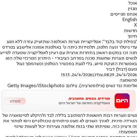
אוכל
מגזין
אנחנו מגייסים
English
X
חדשות
חינוך
"במילת קוד בלבד": אפליקציית נערות האולפנה שתזעיק עזרה ללא מגע
עדי גיטלר ונעה חלפון, תלמידות כיתה ט' באולפנת אמונה אלישבע בפרדס
חנה זכו במקום ראשון בתחרות ארצית עם רעיון לאפליקציה שנועדה לסייע
לנשים ונערות שחשות סכנה במרחב הציבורי • היתרון המרכזי שלה הוא
באפשרות הזעקת סיוע, בלי לגעת במכשיר הטלפון וכשהמסך נעול
נועם (דבול) דביר
24/6/2026, 08:29
,עודכן
24/6/2026, 15:13
0
השמעה
אלימות נגד נשים (אילוסטרציה). צילום: Getty Images/iStockphoto
נשים ונערות רבות חוששות להסתובב בלילה לבד ולהיקלע לסיטואציה של
הטרדה מינית. לאורך השנים לא מעט פיתוחים טכנולוגיים ניסו לפתור את
זה ורעיון כזה, שפיתחו שתי בנות אולפנה צעירות יכול לעשות שינוי
משמעותי.