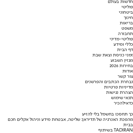
חדשות בעולם
פוליטי
ביטחוני
חינוך
בריאות
משפט
תחבורה
פוליטי-מדיני
כללי ומידע
דף הבית
זמני כניסת וצאת שבת
מגזין השבוע
בחירות 2026
אודות
צור קשר
נבחרת הכתבים והפרשנים
מדיניות פרטיות
הצהרת נגישות
תנאי שימוש
כדאי
להכיר
כך תחסכו בחשמל בלי להזיע
מהפכת האנרגיה של תדיראן: שליטה, אבטחת מידע וניהול אקלים חכם
בבית
בשיתוף TADIRAN