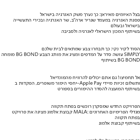
בצל האיומים מאיראן: כך נערך משק האנרגיה בישראל
פסגת האנרגיה במעמד שגריר ארה"ב, שר האנרגיה ובכירי התעשייה
בישראל ובעולם
בשיתוף המכון הישראלי לאנרגיה ולסביבה
הסוד לקיר נקי: כך תבחרו צבע שמתאים לבית שלכם
מומחה BG BOND עושה סדר על המדפים ומציג את מותג הצבע SIMPLY
בשיתוף BG BOND
אל תחמיצו! גם אתם יכולים להרוויח מהמונדיאל
יחסי הימור משופרים, הפקדות ב-Apple Pay ותשלום זכיות מיידי
בשיתוף המועצה להסדר ההימורים בספורט
הפרויקט החדש שמסקרן רוכשים בפתח תקווה
קבוצת אלמוג מציגה את פרויקט MALA: מגדלי הפרימיום האחרונים
בפתח תקווה
בשיתוף קבוצת אלמוג