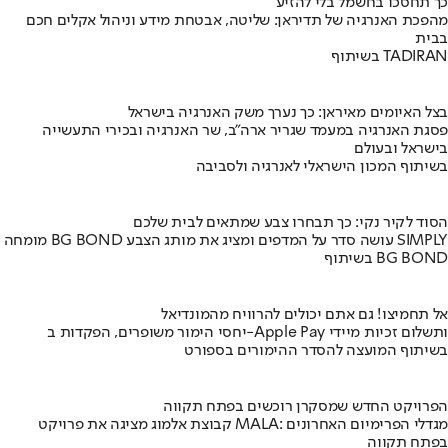
כך תחסכו בחשמל בלי להזיע
מהפכת האנרגיה של תדיראן: שליטה, אבטחת מידע וניהול אקלים חכם
בבית
בשיתוף TADIRAN
בצל האיומים מאיראן: כך נערך משק האנרגיה בישראל
פסגת האנרגיה במעמד שגריר ארה"ב, שר האנרגיה ובכירי התעשייה
בישראל ובעולם
בשיתוף המכון הישראלי לאנרגיה ולסביבה
הסוד לקיר נקי: כך תבחרו צבע שמתאים לבית שלכם
מומחה BG BOND עושה סדר על המדפים ומציג את מותג הצבע SIMPLY
בשיתוף BG BOND
אל תחמיצו! גם אתם יכולים להרוויח מהמונדיאל
יחסי הימור משופרים, הפקדות ב-Apple Pay ותשלום זכיות מיידי
בשיתוף המועצה להסדר ההימורים בספורט
הפרויקט החדש שמסקרן רוכשים בפתח תקווה
קבוצת אלמוג מציגה את פרויקט MALA: מגדלי הפרימיום האחרונים
בפתח תקווה