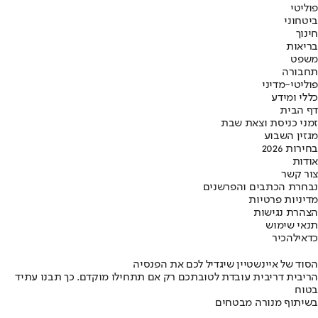
פוליטי
ביטחוני
חינוך
בריאות
משפט
תחבורה
פוליטי-מדיני
כללי ומידע
דף הבית
זמני כניסת וצאת שבת
מגזין השבוע
בחירות 2026
אודות
צור קשר
נבחרת הכתבים והפרשנים
מדיניות פרטיות
הצהרת נגישות
תנאי שימוש
כדאי
להכיר
הסוד של איינשטיין שיגדיל לכם את הפנסיה
הריבית דריבית עובדת לטובתכם רק אם תתחילו מוקדם. כך תבנו עתיד
בטוח
בשיתוף מנורה מבטחים