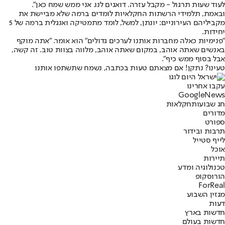
לעוד שעות תרגול - מקבל עזרה. דואגים לנו. אני ממש שמח כאן".
ובאמת, תלמידי הרשתות החקלאיות לומדים ברמה שלא מביישת את
מקביליהם העירוניים: יונתן, למשל, לומד מתמטיקה ואנגלית ברמה של 5
יחידות.
"פנימיות כאלה מחברות אותנו לערכים גדולים" הוא אומר. "אתה מוקף
באנשים שאתה אוהב, במקום שאתה אוהב, מלווה בצוות טוב. זה קשה,
אבל בסוף ממש כיף".
טעינו? נתקן! אם מצאתם טעות בכתבה, נשמח שתשתפו אותנו
עקבו אחרינו
G
o
o
g
l
e
News
חג שבועות
חקלאות
מדורים
ספורט
תרבות ובידור
לייף סטייל
אוכל
תיירות
טכנולוגיה ומדע
הורוסקופ
ForReal
מגזין השבוע
דעות
חדשות בארץ
חדשות בעולם