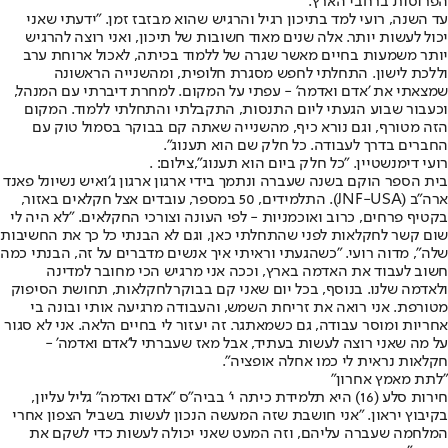
הפרוסות ברחבי הארץ.
עד השנה, רועי למד בתיכון רגיל והרגיש שהוא מבזבז זמן. "ידעתי שאני
יכול לעשות יותר. אלה שנים מאוד חשובות של תיכון, ואני רוצה להרגיש
יותר משמעות בחיים מאשר שגרה של ללמוד בכיתה, לאכול ארוחת ערב
וללכת לישון. התחלתי לחפש מסגרת חלופית, ומהשנייה הראשונה
שמצאתי את 'אדם ואדמה' - עפתי על המקום. למחרת דיברתי עם המנהל,
וכעבור שבוע הגעתי ליום התנסות, התקבלתי והתחלתי ללמוד. המקום
הזה מטורף, וגם נורא כיף, מהשנייה שאתה קם בבוקר בסמול טוק עם
החברים בדרך לעבודה. כל חלק שם הוא תענוג".
רועי דימנשטיין. "כל חלק ביום הוא תענוג",צילום: .
בית הספר הוקם בשנה שעברה ונתמך בידי ארגון ארגון ג'ואיש נשיונל פאנד
ארה"ב (JNF-USA). התלמידים, 50 במספר, עובדים אצל חקלאים באזור,
בקטיף פרחים, כרוב ואוכמניות - לפי העונה וצורכי החקלאים. "לא היה לי
שום קשר לחקלאות לפני שהתחלתי כאן, וגם לא הבנתי כל כך את החשיבות
שלה", מדוה רועי. "כשהגעתי וראיתי איך אנשים מדברים על זה, הבנתי כמה
חשוב לעבוד את האדמה בארץ, וככה אני מרגיש הכי מחובר למדינה
ולאדמה שלנו. בנוסף, בכל יום שאני קם בבוקר
לחקלאות
, תחושת הסיפוק
מטורפת. אני רואה את זריחת השמש, והעבודה מרגיעה אותי ובונה בי
אחריות ומוסר עבודה, גם כשמאתגר. זה יעזור לי בחיים הלאה. אני לא סגור
על מה שאני רוצה לעשות בעתיד, אבל מאז שעברתי ל'אדם ואדמה' -
חקלאות נראית לי כמו אחלה אופציה".
"לתת מאמץ אחרון"
חירות סלע (16) היא תלמידת כיתה י' בביה"ס "אדם ואדמה" גליל עליון,
בקיבוץ יראון. "אני חושבת שזה המעשה הנכון לעשות בשביל הצפון אחרי
המלחמה שעברה עליהם, וזה המעט שאני יכולה לעשות כדי לשקם את