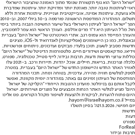
"ישראל היום" הוא גוף תקשורת שנוסד מתוך האמונה שהציבור הישראלי
ראוי לעיתונות טובה יותר, מאוזנת יותר ומדויקת יותר. עיתונות שמדברת
ולא צועקת. עיתונות אמינה, אובייקטיבית ועניינית. עיתונות אחרת וללא
תשלום. המהדורה המודפסת הראשונה פורסמה ב-30 ביולי 2007, וב-2010
הפך "ישראל היום" לעיתון הישראלי בעל שיעור החשיפה הגבוה ביותר בימי
חול. מו"ל העיתון היא ד"ר מרים אדלסון. העורך הראשי הוא עמר לחמנוביץ,
והעורך המייסד הוא עמוס רגב. אתרי האינטרנט של "ישראל היום" בעברית
ובאנגלית, כמו כן היישומונים (אפליקציות) לאנדרואיד ול-iOS, מציגים
חדשות מסביב לשעון, תוכן בלעדי, מבזקים ועדכונים, ניתוחים ופרשנויות,
וידיאו, פודקאסטים ושידורים חיים. פלטפורמות הדיגיטל של "ישראל היום"
כוללות ערוצי חדשות ודעות, תרבות ובידור, לייף סטייל, טכנולוגיה, ספורט,
כלכלה וצרכנות, בריאות, חיילים, אוכל, יהדות, תיירות ורכב. ב-2021 עלו
לאוויר האתר החדש והיישומון החדש של "ישראל היום" בעברית, במטרה
לספק לגולשים חוויה מהירה, עדכנית, בטוחה ונוחה. תכני המהדורה
המודפסת של העיתון זמינים גם באתר, במהדורה יומית מקוונת, ואפשר
לקבל אותם גם בניוזלטר. מועדון ההטבות הייחודי "הקליקה של ישראל
היום" מציע לגולשי האתר הנחות ומבצעים על מוצרים ושירותים. ישראל
היום פתוח להערות, לביקורת ולהצעות לשיפור מקהל הקוראים. פנו אלינו
במייל hayom@israelhayom.co.il.
יום חמישי, 21.5.2026
ה' בסיון תשפ"ו
חדשות
דעות
ספורט
ForReal
תרבות ובידור