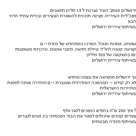
ירושלים 2040: העיר נערכת ל 1.5 מליון תושבים
מנכ"לית העירייה מציגה תוכנית להשארת הצעירים ובניית עתיד הדור
הבא
בשיתוף עיריית ירושלים
שופינג, אמנות ואוכל: המרכז המתחדש של מזרח י-ם
קפיצה קטנה לחו"ל: טיילת חדשה, מיצגי אמנות, וכיכרות משופצות
בהשקעה של 100 מיליון ₪
בשיתוף עיריית ירושלים
כך ירושלים ממציאה את עצמה מחדש
לא רק קודש – המהפכה המודרנית שעוברת י-ם מחזירה אותה לפסגת
התיירות הישראלית
בשיתוף עיריית ירושלים
איך 200 ש"ח בחודש הופכים ל140 אלף ?
צעדים קטנים שיכולים לסגור את הבור הפנסיוני בין נשים לגברים
בשיתוף מנורה מבטחים