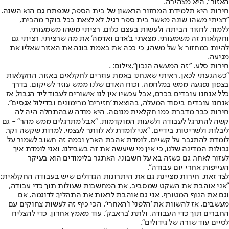
האזור", היא מצהירה.
חירות היא תלמידת המחזור הראשון של בית הספר, שנפתח גם הוא השנה.
"רציתי משהו שונה מאשר בית ספר רגיל. לא לצאת בכל בוקר מהבית,
ללמוד, לחזור הביתה ולעשות בעצם כלום. רציתי משהו משמעותי,
וחקלאות זה משמעותי. מצאתי ב'אדם ואדמה' את מה שרציתי. רציתי גם
להיות במחזור א' של משהו, כי ככה את באמת בונה את האזור שאליו את
מגיעה.
חירות סלע. "זה המעשה הנכון",צילום: .
"כשהגעתי לכאן, ראיתי שאנחנו באמת עוזרים לחקלאים באזור. החקלאות
בצפון נפגעה ממש במלחמה, וכוח האדם שלנו ממש עוזר לשיקום. בדרך
כלל אנחנו עובדים בכרם, אבל עכשיו אין לנו אישורים לעבוד ליד הגבול, אז
אנחנו עובדים ביסוד המעלה, בהוצאת 'חזירים' מרימונים ובדילול אגסים".
חירות כבר מדברת כמו חקלאית מנוסה. היא מודה שבהתחלה היה לה
קשה להתרגל לעבודה ולשעות המוקדמות, "אבל מתרגלים ממש מהר" - גם
ליבלות ולשריטות בידיים. "אני לומדת לא לוותר לעצמי, למרות שקשה וקר.
לומדת להתגבר על קשיים, לומדת אהבת הארץ וכמה זה חשוב לשמור על
גבולות המדינה שלנו, כי אין מי שיעשה את זה בשבילנו. ואני לומדת איך
לעזור לאחר, גם כשזה בא על חשבוני. האתגר בלימודים הוא בעיקר
העייפות אחרי יום עבודה".
לצד זאת, חירות מציינת גם את היתרונות הגדולים שיש בעבודה החקלאית:
"אני אוהבת את השקט שמסביב, את המחשבות שעולות תוך כדי עבודה,
וגם את הנוף המטורף. אני גם אוהבת לראות את התהליך. לדוגמה, אם
מעשבים, אז להשוות את 'הלפני' ו'האחרי'. הכי כיף זה לעשות צחוקים עם
החברים תוך כדי העבודה, ולתת 'בראבק', עוד מאמץ אחרון, כדי להצליח
לסיים עוד שורה של גידולים".