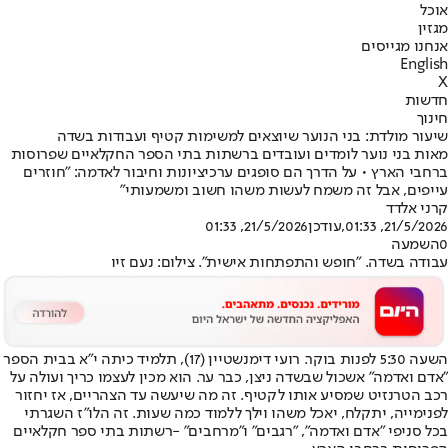
אוכל
מגזין
אנחנו מגייסים
English
X
חדשות
חינוך
שיעור מולדת: בני הנוער שיוצאים למשימות קטיף ועבודות בשדה
מאות בני נוער לומדים ועובדים ברשתות בתי הספר החקלאיים שפרוסות
ברחבי הארץ • על הדרך הם סופגים ערכיציונות וחיבור לאדמה: "חוזרים
עייפים, אבל זה משמח לעשות משהו חשוב ומשמעותי"
קרני אלדד
21/5/2026, 01:33
,עודכן
21/5/2026, 01:33
0
השמעה
עבודה בשדה. "חופש והתפתחות אישית". צילום: נעם זיו
השעה 5:30 לפנות בוקר. רועי דימנשטיין (17), תלמיד כיתה י"א בבית הספר
"אדם ואדמה" אשכול שבשדה ניצן, כבר ער. הוא מכין לעצמו כריך ועולה על
רכב הטרנזיט שמסיע אותו לקטיף. זה מה שיעשה עד הצהריים, אז יחזור
לפנימייה, יתקלח, יאכל משהו וילך ללמוד כמה שעות. זה הלו"ז השגרתי
בכל סניפי "אדם ואדמה", "רגבים" ו"מרחבים" -
רשתות בתי ספר חקלאיים