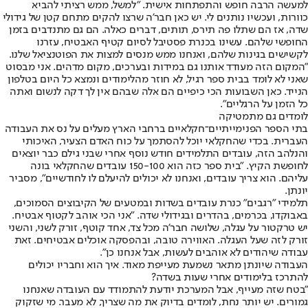
למעשה הרבה חופש והתפתחות אישית. "למשל, ממש רציתי להביא
כוורות, ועכשיו נותנים לי. יש כאן חבר'ה שרצו להקים מתחם קטן של גידולי
שדה, אז הם שתלו פה תירס, תותים, דברים כאלה. הם גם מתנדבים בזמן
החופשי שלהם. עשינו בכנרת פסטיבל לסיום קטיף האבטיח, עזרנו
לקשישים בגינות שלהם, ואנחנו ממש מנסים למצות את הפוטנציאל שלנו.
"המקום הזה מעודד אותנו גם במידות ובערכים, מקום מדהים. אני מבסוט
שאני לא לומד בבית ספר רגיל, לא חוזר מהלימודים ונמצא כל היום בטלפון
הנייד. כאן השבועות הכי כיפיים הם אלה שבהם אין לך דקה לנשום ואתה
כל הזמן על הרגליים".
לומדים גם מתמטיקה
בתי הספר הפנימייתיים־חקלאיים ברחבי הארץ מעלים על נס את העבודה
העברית. בכדי שהחקלאי יוכל להסתמך על כוח האדם הצעיר, האיכותי
והנלהב הזה, עובדים התלמידים חודש נוסף אחרי שבני גילם כבר יוצאים
לחופשת הקיץ. "בית ספר כזה הוא 150-100 עובדים שהחקלאי בונה
עליהם. הוא צריך עובדים, ואנחנו לא יכולים להיעלם לו לחודשיים", מסביר
יונתן.
תלמידי "רגבים" כנרת עובדים בשדות ובמטעים של הקיבוצים הסמוכים,
באבוקדו, בכרמים, בהדרים ובגידולי שדה. "אני הכי אוהב לקטוף אבטיח.
יש טרקטור על עגלה, שלושה חבר'ה מכל צד, אחד קוטף, זורק לשני, והשני
זורק לזה שעל העגלה. האווירה טובה, ובהפסקה אוכלים אבטיחים. זאת
עבודה שיהודים לא אוהבים לעשות, אבל אנחנו כן".
העבודה שיונתן מתאר נשמעת מעייפת מאוד. איך הוא וחבריו יכולים
להתרכז בלימודים אחרי שעות בשדה?
"בטח שזה מעייף, אבל המערכת יודעת להתמודד עם העובדה שאנחנו
גמורים. יש יותר נחת, לומדים בדיוק את מה שצריך, לא מעבר. מי שזקוק