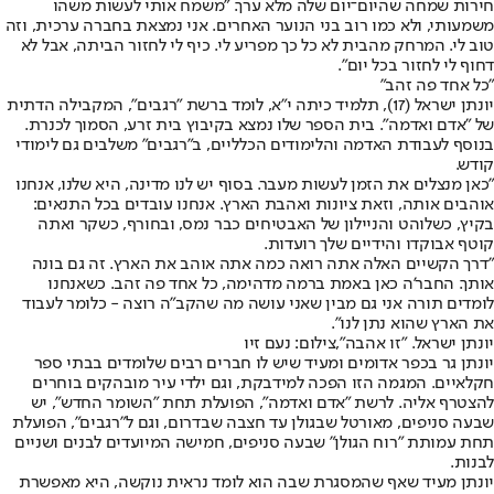
חירות שמחה שהיום־יום שלה מלא ערך. "משמח אותי לעשות משהו
משמעותי, ולא כמו רוב בני הנוער האחרים. אני נמצאת בחברה ערכית, וזה
טוב לי. המרחק מהבית לא כל כך מפריע לי. כיף לי לחזור הביתה, אבל לא
דחוף לי לחזור בכל יום".
"כל אחד פה זהב"
יונתן ישראל (17), תלמיד כיתה י"א, לומד ברשת "רגבים", המקבילה הדתית
של "אדם ואדמה". בית הספר שלו נמצא בקיבוץ בית זרע, הסמוך לכנרת.
בנוסף לעבודת האדמה והלימודים הכלליים, ב"רגבים" משלבים גם לימודי
קודש.
"כאן מנצלים את הזמן לעשות מעבר. בסוף יש לנו מדינה, היא שלנו, אנחנו
אוהבים אותה, וזאת ציונות ואהבת הארץ. אנחנו עובדים בכל התנאים:
בקיץ, כשלוהט והניילון של האבטיחים כבר נמס, ובחורף, כשקר ואתה
קוטף אבוקדו והידיים שלך רועדות.
"דרך הקשיים האלה אתה רואה כמה אתה אוהב את הארץ. זה גם בונה
אותך. החבר'ה כאן באמת ברמה מדהימה, כל אחד פה זהב. כשאנחנו
לומדים תורה אני גם מבין שאני עושה מה שהקב"ה רוצה - כלומר לעבוד
את הארץ שהוא נתן לנו".
יונתן ישראל. "זו אהבה",צילום: נעם זיו
יונתן גר בכפר אדומים ומעיד שיש לו חברים רבים שלומדים בבתי ספר
חקלאיים. המגמה הזו הפכה למידבקת, וגם ילדי עיר מובהקים בוחרים
להצטרף אליה. לרשת "אדם ואדמה", הפועלת תחת "השומר החדש", יש
שבעה סניפים, מאורטל שבגולן עד חצבה שבדרום, וגם ל"רגבים", הפועלת
תחת עמותת "רוח הגולן" שבעה סניפים, חמישה המיועדים לבנים ושניים
לבנות.
יונתן מעיד שאף שהמסגרת שבה הוא לומד נראית נוקשה, היא מאפשרת