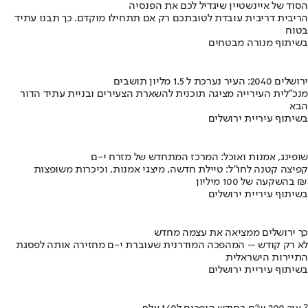
הסוד של איינשטיין שיגדיל לכם את הפנסיה
הריבית דריבית עובדת לטובתכם רק אם תתחילו מוקדם. כך תבנו עתיד
בטוח
בשיתוף מנורה מבטחים
ירושלים 2040: העיר נערכת ל 1.5 מליון תושבים
מנכ"לית העירייה מציגה תוכנית להשארת הצעירים ובניית עתיד הדור
הבא
בשיתוף עיריית ירושלים
שופינג, אמנות ואוכל: המרכז המתחדש של מזרח י-ם
קפיצה קטנה לחו"ל: טיילת חדשה, מיצגי אמנות, וכיכרות משופצות
בהשקעה של 100 מיליון ₪
בשיתוף עיריית ירושלים
כך ירושלים ממציאה את עצמה מחדש
לא רק קודש – המהפכה המודרנית שעוברת י-ם מחזירה אותה לפסגת
התיירות הישראלית
בשיתוף עיריית ירושלים