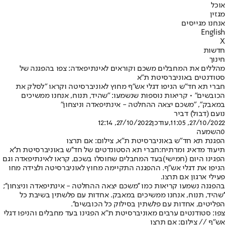
אוכל
מגזין
אנחנו מגייסים
English
X
חדשות
חינוך
מהללים את המחבלים משכם וקוראים לאינתיפאדה: צפו בהפגנה של
סטודנטים באוניברסיטת ת"א
חברי תא חד"ש הניפו דגלי אש"ף מחוץ לאוניברסיטה וקראו "לסלק את
הכובשים" • קריאות נוספות שנשמעו: "שהיד, תנוח, אנחנו ממשיכים
במאבק", "משכם יצאה ההחלטה - אינתיפאדה וניצחון"
נועם (דבול) דביר
27/10/2022, 11:05
,עודכן
27/10/2022, 12:14
0
השמעה
הפגנת תא חד"ש באוניברסיטת ת"א, צילום: אם תרצו
תיעוד מדאיג ומרתיח:
חברי תא הסטונדטים של חד''ש באוניברסיטת ת''א
הפגינו היום (חמישי)
בעד המחבלים שחוסלו בשכם
, קראו לאינתיפאדה וגם
הניפו את דגלי אש"ף. ההפגנה התקיימה מחוץ לאוניברסיטה ולצידה מחו
פעילי ארגון אם תרצו.
בהפגנה נשמעו קריאות כמו ''משכם יצאה ההחלטה - אינתיפאדה וניצחון'';
''שהיד, תנוח, אנחנו ממשיכים במאבק. אחדות עם פלשתין בשיבת כל
הפליטים, אחדות עם פלשתין בסילוק כל הכובשים''.
צפו: סטודנטים ערבים מאוניברסיטת ת"א הפגינו בעד מחבלים והניפו דגלי
אש"ף // צילום: אם תרצו