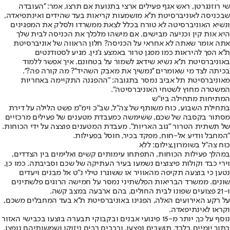
שי רוזנגרטן, ראש אגף פעילים ארצי בתנועת אם תרצו, אמר: ''העובדה
שבכניסה לאוניברסיטת ת''א מושמעות קריאות בעד שהידים ואינתפיאדה,
ונשיא האוניברסיטה לא טורח בכלל לצאת ממשרדו ולסלק את המפגינים
היא אות קין וכניעה מבישים. אם מישהו מלכלך את הכניסה לבית שלך
אתה אומר שאתה לא אחראי על הכניסה? חלון הראווה של אוניברסיטת
ת''א הפך להיראות כמו מפגן טרור באמצע ג'נין. מגיע לסטודנטים
באוניברסיטת ת''א נשיא שידאג לשמור על בטחונם. איך אפשר ללמוד
בכיתה לצד מי שאומרים ''נמשיך את מאבק השהיד''? מה קורה פה?''.
מאוניברסיטת תל אביב נמסר בתגובה: "ההפגנה התקיימה באחריות
המשטרה מחוץ לשטחי האוניברסיטה".
המתיחות מתחילה ביו"ש
בתחילת השבוע, כוח משותף של צה"ל, שב"כ וימ"מ פשט הלילה על דירת
מסתור בקסבה של שכם, ששימשה כמעבדת מטענים של פעילים מרכזיים
של תשתית הטרור "גוב האריות". מעבדת המטענים פוצצה על ידי הכוחות.
"המחבל וודיע אל-חוח, מפקד בכיר, חוסל בפעילות.
כוח צה"ל בשומרון,צילום: ללא
במהלך פעילות הכוחות, התפתחו עימותים קשים ואלימים בין הצדדים,
וירי כבד וקולות פיצוצים נשמעו בעיר העתיקה של שכם וסביבתה. כמו כן,
נטען כי בוצעה תקיפה מהאוויר או ששוגרו טילי נ"ט אל מבנים ויעדים
שונים. ממשרד הבריאות הפלשתיני נמסר על חמישה הרוגים פלשתינים
ו-21 פצועים שפונו לבית החולים, בהם ארבעה במצב קשה.
על רקע האירועים האלה, הפגינו באוניברסיטת ת''א בעד המחבלים משכם,
וקראו לאינתיפאדה.
נוסף על כך, יותר מ-15 פיגועי אבנים ובקבוקי תבערה בוצעו בכבישי האזור
בתוך יומיים בלבד. תושבים נפצעו, ורכבים רבים ניזוקו ושמשותיהם נופצו.