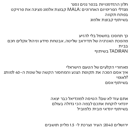
חלון ההזדמנויות בכפר גנים נסגר
קבוצת אלמוג מציגה את פרויקט MALA: מגדלי הפרימיום האחרונים
בפתח תקווה
בשיתוף קבוצת אלמוג
כך תחסכו בחשמל בלי להזיע
מהפכת האנרגיה של תדיראן: שליטה, אבטחת מידע וניהול אקלים חכם
בבית
בשיתוף TADIRAN
מאחורי הקלעים של הטעם הישראלי
איך אסם הפכה את תקופת הצנע והמחסור הקשה של שנות ה-40 למותג
לאומי?
בשיתוף אסם
אתם עוד לא שם? הטיסה למונדיאל כבר יצאה
יונדאי לוקחת אתכם לבמה הכי גדולה בעולם
בשיתוף יונדאי מבית כלמוביל
ירושלים 2040: העיר נערכת ל- 1.5 מליון תושבים