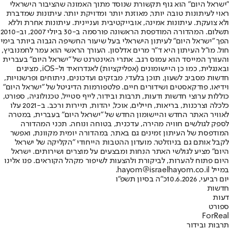
"ישראל היום" הוא גוף תקשורת שנוסד מתוך האמונה שהציבור הישראלי
ראוי לעיתונות טובה יותר, מאוזנת יותר ומדויקת יותר. עיתונות שמדברת
ולא צועקת. עיתונות אמינה, אובייקטיבית ועניינית. עיתונות אחרת וללא
תשלום. המהדורה המודפסת הראשונה פורסמה ב-30 ביולי 2007, וב-2010
הפך "ישראל היום" לעיתון הישראלי בעל שיעור החשיפה הגבוה ביותר בימי
חול. מו"ל העיתון היא ד"ר מרים אדלסון. העורך הראשי הוא עמר לחמנוביץ,
והעורך המייסד הוא עמוס רגב. אתרי האינטרנט של "ישראל היום" בעברית
ובאנגלית, כמו כן היישומונים (אפליקציות) לאנדרואיד ול-iOS, מציגים
חדשות מסביב לשעון, תוכן בלעדי, מבזקים ועדכונים, ניתוחים ופרשנויות,
וידיאו, פודקאסטים ושידורים חיים. פלטפורמות הדיגיטל של "ישראל היום"
כוללות ערוצי חדשות ודעות, תרבות ובידור, לייף סטייל, טכנולוגיה, ספורט,
כלכלה וצרכנות, בריאות, חיילים, אוכל, יהדות, תיירות ורכב. ב-2021 עלו
לאוויר האתר החדש והיישומון החדש של "ישראל היום" בעברית, במטרה
לספק לגולשים חוויה מהירה, עדכנית, בטוחה ונוחה. תכני המהדורה
המודפסת של העיתון זמינים גם באתר, במהדורה יומית מקוונת, ואפשר
לקבל אותם גם בניוזלטר. מועדון ההטבות הייחודי "הקליקה של ישראל
היום" מציע לגולשי האתר הנחות ומבצעים על מוצרים ושירותים. ישראל
היום פתוח להערות, לביקורת ולהצעות לשיפור מקהל הקוראים. פנו אלינו
במייל hayom@israelhayom.co.il.
יום רביעי, 10.6.2026
כ"ה בסיון תשפ"ו
חדשות
דעות
ספורט
ForReal
תרבות ובידור