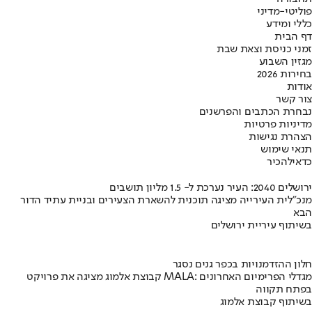
פוליטי-מדיני
כללי ומידע
דף הבית
זמני כניסת וצאת שבת
מגזין השבוע
בחירות 2026
אודות
צור קשר
נבחרת הכתבים והפרשנים
מדיניות פרטיות
הצהרת נגישות
תנאי שימוש
כדאי
להכיר
ירושלים 2040: העיר נערכת ל- 1.5 מליון תושבים
מנכ"לית העירייה מציגה תוכנית להשארת הצעירים ובניית עתיד הדור
הבא
בשיתוף עיריית ירושלים
חלון ההזדמנויות בכפר גנים נסגר
קבוצת אלמוג מציגה את פרויקט MALA: מגדלי הפרימיום האחרונים
בפתח תקווה
בשיתוף קבוצת אלמוג