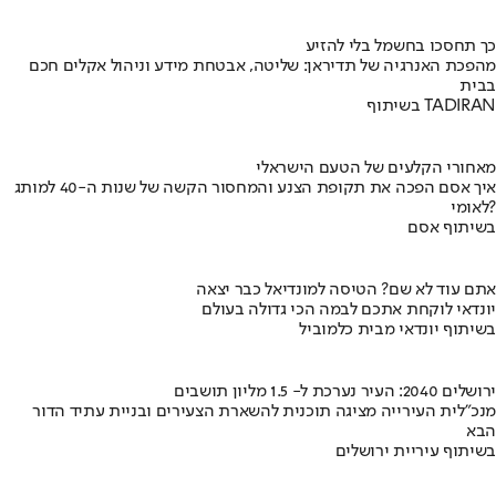
כך תחסכו בחשמל בלי להזיע
מהפכת האנרגיה של תדיראן: שליטה, אבטחת מידע וניהול אקלים חכם
בבית
בשיתוף TADIRAN
מאחורי הקלעים של הטעם הישראלי
איך אסם הפכה את תקופת הצנע והמחסור הקשה של שנות ה-40 למותג
לאומי?
בשיתוף אסם
אתם עוד לא שם? הטיסה למונדיאל כבר יצאה
יונדאי לוקחת אתכם לבמה הכי גדולה בעולם
בשיתוף יונדאי מבית כלמוביל
ירושלים 2040: העיר נערכת ל- 1.5 מליון תושבים
מנכ"לית העירייה מציגה תוכנית להשארת הצעירים ובניית עתיד הדור
הבא
בשיתוף עיריית ירושלים