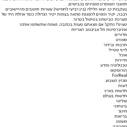
תושבי השומרון מפגינים בכבישים,
בעקבות כך, יצאו הלילה (בין רביעי לחמישי) עשרות תושבים מהיישובים
רבבה, יקיר ונופים להפגנת מחאה בצומת יקיר הגדולה כנגד אוזלת היד של
מערכת הביטחון בטיפול בטרור.
טעינו? נתקן! אם מצאתם טעות בכתבה, נשמח שתשתפו אותנו
אוניברסיטת תל אביב
גוב האריות
מדורים
ספורט
תרבות ובידור
לייף סטייל
אוכל
תיירות
טכנולוגיה ומדע
הורוסקופ
ForReal
מגזין השבוע
דעות
חדשות בארץ
חדשות בעולם
פוליטי
ביטחוני
חינוך
בריאות
משפט
תחבורה