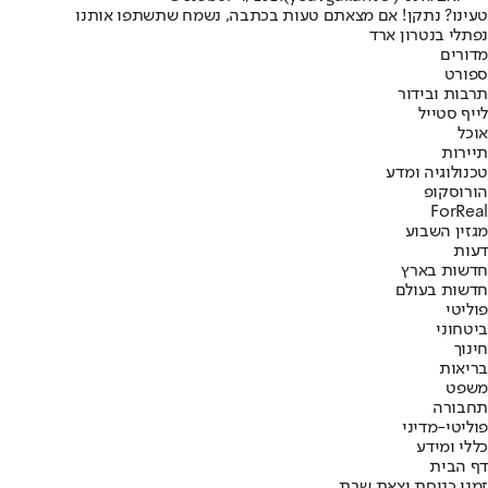
טעינו? נתקן! אם מצאתם טעות בכתבה, נשמח שתשתפו אותנו
נפתלי בנט
רון ארד
מדורים
ספורט
תרבות ובידור
לייף סטייל
אוכל
תיירות
טכנולוגיה ומדע
הורוסקופ
ForReal
מגזין השבוע
דעות
חדשות בארץ
חדשות בעולם
פוליטי
ביטחוני
חינוך
בריאות
משפט
תחבורה
פוליטי-מדיני
כללי ומידע
דף הבית
זמני כניסת וצאת שבת