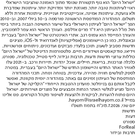
"ישראל היום" הוא גוף תקשורת שנוסד מתוך האמונה שהציבור הישראלי
ראוי לעיתונות טובה יותר, מאוזנת יותר ומדויקת יותר. עיתונות שמדברת
ולא צועקת. עיתונות אמינה, אובייקטיבית ועניינית. עיתונות אחרת וללא
תשלום. המהדורה המודפסת הראשונה פורסמה ב-30 ביולי 2007, וב-2010
הפך "ישראל היום" לעיתון הישראלי בעל שיעור החשיפה הגבוה ביותר בימי
חול. מו"ל העיתון היא ד"ר מרים אדלסון. העורך הראשי הוא עמר לחמנוביץ,
והעורך המייסד הוא עמוס רגב. אתרי האינטרנט של "ישראל היום" בעברית
ובאנגלית, כמו כן היישומונים (אפליקציות) לאנדרואיד ול-iOS, מציגים
חדשות מסביב לשעון, תוכן בלעדי, מבזקים ועדכונים, ניתוחים ופרשנויות,
וידיאו, פודקאסטים ושידורים חיים. פלטפורמות הדיגיטל של "ישראל היום"
כוללות ערוצי חדשות ודעות, תרבות ובידור, לייף סטייל, טכנולוגיה, ספורט,
כלכלה וצרכנות, בריאות, חיילים, אוכל, יהדות, תיירות ורכב. ב-2021 עלו
לאוויר האתר החדש והיישומון החדש של "ישראל היום" בעברית, במטרה
לספק לגולשים חוויה מהירה, עדכנית, בטוחה ונוחה. תכני המהדורה
המודפסת של העיתון זמינים גם באתר, במהדורה יומית מקוונת, ואפשר
לקבל אותם גם בניוזלטר. מועדון ההטבות הייחודי "הקליקה של ישראל
היום" מציע לגולשי האתר הנחות ומבצעים על מוצרים ושירותים. ישראל
היום פתוח להערות, לביקורת ולהצעות לשיפור מקהל הקוראים. פנו אלינו
במייל hayom@israelhayom.co.il.
יום שני, 13.7.2026
כ"ח בתמוז תשפ"ו
חדשות
דעות
ספורט
ForReal
תרבות ובידור