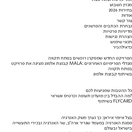
מגזין השבוע
בחירות 2026
אודות
צור קשר
נבחרת הכתבים והפרשנים
מדיניות פרטיות
הצהרת נגישות
תנאי שימוש
כדאי
להכיר
הפרויקט החדש שמסקרן רוכשים בפתח תקווה
קבוצת אלמוג מציגה את פרויקט MALA: מגדלי הפרימיום האחרונים
בפתח תקווה
בשיתוף קבוצת אלמוג
כל ההטבות שמגיעות לכם
מה ההבדל בין מועדון תעופה וכרטיס אשראי?
בשיתוף FLYCARD
בצל איומי איראן: כך נערך משק האנרגיה
פסגת האנרגיה במעמד שגריר ארה"ב, שר האנרגיה ובכירי התעשייה
בישראל ובעולם