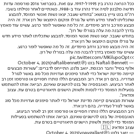
ככל הנראה נהרג בין 1995 ל-1997. עם זאת, בפברואר 2016 פורסמה עדות
חדשה מלבנון לפיה ארד נהרג עוד ב-1988, כשנתיים לאחר נפילתו בשבי.
רה"מ בנט צייץ בנושא: "בחודש שעבר, יצאו נשות ואנשי המוסד, למבצע
שתכליתו לאתר מידע חדש על גורלו ומקום הימצאו של רון ארד. זה היה
מבצע מורכב ורחב מימדים, זה כל מה שאפשר לומר כרגע. עשינו עוד מאמץ
בדרך להבנה מה עלה בגורלו של רון".
בחודש שעבר, יצאו נשות ואנשי המוסד, למבצע שתכליתו לאתר מידע חדש
על גורלו ומקום הימצאו של רון ארד.
זה היה מבצע מורכב ורחב מימדים, זה כל מה שאפשר לומר כרגע.
עשינו עוד מאמץ בדרך להבנה מה עלה בגורלו של רון.
pic.twitter.com/MKilupoOpt
>>
— Naftali Bennett בנט (@naftalibennett)
October 4, 2021
אלוף במיל' וחבר הכנסת, יואב גלנט, התייחס לדברים: "עשרות מבצעים
קיימה מדינת ישראל כדי לאתר סימנים ועדויות מכל סוג באשר לגורל
נעדריה, בהם רון ארד. רוב המבצעים הללו נותרו חסויים או פורסמו זמן רב
לאחר הביצוע. האובססיה של בנט להישגים שאינם, הביאה אותו להשתמש
בפעילות המוסד כדי לנסות ולשווק הישגים תיאורטיים בטרם עת. עצוב
ומדאיג".
עשרות מבצעים קיימה מדינת ישראל כדי לאתר סימנים ועדויות מכל סוג
באשר לגורל נעדריה, בהם רון ארד.
רוב המבצעים הללו נותרו חסויים או פורסמו זמן רב לאחר הביצוע.
האובססיה של בנט להישגים שאינם, הביאה אותו להשתמש בפעילות
המוסד כדי לנסות ולשווק הישגים תיאורטיים בטרם עת.
עצוב ומדאיג 🇮🇱
— יואב גלנט (@yoavgallant)
October 4, 2021