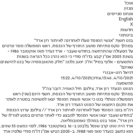
אוכל
מגזין
אנחנו מגייסים
English
X
חדשות
ביטחוני
בנט חשף: "אנשי המוסד פעלו לאחרונה לאיתור רון ארד"
במהלך טקס פתיחת מושב החורף של הכנסת, ראש הממשלה מסר פרטים
על הפעולה שהתרחשה בחודש שעבר • ארד נעדר מאז אוקטובר 1986 •
בשנת 2005 אמ"ן קבע בדו"ח סודי כי הוא נהרג ככל הנראה בשנות
התשעים • אלוף במיל' וח"כ יואב גלנט: "חלק מהאובססיה של בנט להישגים
שאינם"
דניאל רוט-אבנרי
4/10/2021, 13:46
,עודכן
4/10/2021, 15:22
0
השמעה
הנווט הנעדר רון ארד, צילום: חיל האוויר, דובר צה"ל
במהלך טקס פתיחת מושב החורף של הכנסת, חשף היום (שני) ראש
הממשלה נפתלי בנט כי אנשי ונשות המוסד יצאו למשימה במטרה לאתר
את מקום הימצאו של הנווט הנעדר רון ארד.
רה"מ בנט: המוסד פעל לאחרונה לאיתור רון ארד // צילום: ערוץ הכנסת
"בחודש שעבר יצאו אנשי המוסד למבצע כדי לאתר פרטים בנוגע לגורלו של
רון ארד", אמר בנט ב
מהלך נאומו
במליאה.
ארד היה נווט קרב שנפל בלבנון ב-16 באוקטובר 1986, לפני כמעט 35 שנים.
הוא נחשב כנעדר מאז מאי 1988. ב-2005 הגיש אמ"ן דו"ח סודי שלפיו ארד