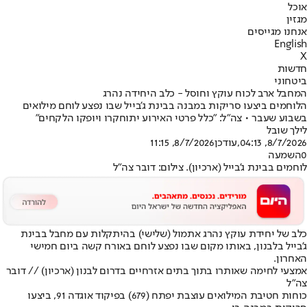
אוכל
מגזין
אנחנו מגייסים
English
X
חדשות
ביטחוני
המחבל ארב לכוח עוקץ וחוסל - כלב היחידה נהרג
הלוחמים ביצעו סריקות במבנה בבינת ג'בייל שבו נפצע לוחם מילואים
בשבוע שעבר • צה"ל: "כלל פרטי האירוע יתוחקרו ויופקו הלקחים"
לילך שובל
8/7/2026, 04:13
,עודכן
8/7/2026, 11:15
0
השמעה
לוחמים בבינת ג'בייל (ארכיון). צילום: דובר צה"ל
כלב של יחידת עוקץ נהרג אתמול (שלישי) בהיתקלות עם מחבל בבינת
ג'בייל בלבנון, באותו מקום שבו נפצע לוחם באורח קשה ביום חמישי
האחרון.
אמצעי לחימה שאותרו בתוך בתים אזרחיים בדרום לבנון (ארכיון) // דובר
צה"ל
כוחות חטיבת המילואים עוצבת יפתח (679) בפיקוד אוגדה 91, ביצעו