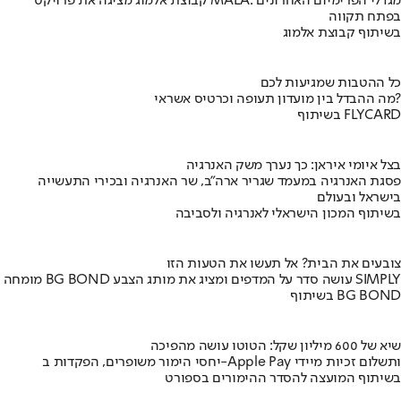
קבוצת אלמוג מציגה את פרויקט MALA: מגדלי הפרימיום האחרונים
בפתח תקווה
בשיתוף קבוצת אלמוג
כל ההטבות שמגיעות לכם
מה ההבדל בין מועדון תעופה וכרטיס אשראי?
בשיתוף FLYCARD
בצל איומי איראן: כך נערך משק האנרגיה
פסגת האנרגיה במעמד שגריר ארה"ב, שר האנרגיה ובכירי התעשייה
בישראל ובעולם
בשיתוף המכון הישראלי לאנרגיה ולסביבה
צובעים את הבית? אל תעשו את הטעות הזו
מומחה BG BOND עושה סדר על המדפים ומציג את מותג הצבע SIMPLY
בשיתוף BG BOND
שיא של 600 מיליון שקל: הטוטו עושה מהפיכה
יחסי הימור משופרים, הפקדות ב-Apple Pay ותשלום זכיות מיידי
בשיתוף המועצה להסדר ההימורים בספורט