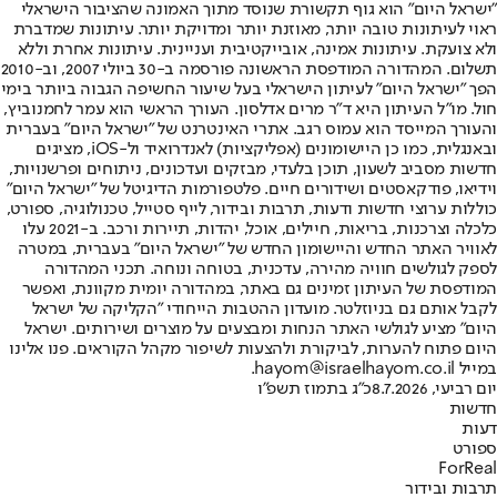
"ישראל היום" הוא גוף תקשורת שנוסד מתוך האמונה שהציבור הישראלי
ראוי לעיתונות טובה יותר, מאוזנת יותר ומדויקת יותר. עיתונות שמדברת
ולא צועקת. עיתונות אמינה, אובייקטיבית ועניינית. עיתונות אחרת וללא
תשלום. המהדורה המודפסת הראשונה פורסמה ב-30 ביולי 2007, וב-2010
הפך "ישראל היום" לעיתון הישראלי בעל שיעור החשיפה הגבוה ביותר בימי
חול. מו"ל העיתון היא ד"ר מרים אדלסון. העורך הראשי הוא עמר לחמנוביץ,
והעורך המייסד הוא עמוס רגב. אתרי האינטרנט של "ישראל היום" בעברית
ובאנגלית, כמו כן היישומונים (אפליקציות) לאנדרואיד ול-iOS, מציגים
חדשות מסביב לשעון, תוכן בלעדי, מבזקים ועדכונים, ניתוחים ופרשנויות,
וידיאו, פודקאסטים ושידורים חיים. פלטפורמות הדיגיטל של "ישראל היום"
כוללות ערוצי חדשות ודעות, תרבות ובידור, לייף סטייל, טכנולוגיה, ספורט,
כלכלה וצרכנות, בריאות, חיילים, אוכל, יהדות, תיירות ורכב. ב-2021 עלו
לאוויר האתר החדש והיישומון החדש של "ישראל היום" בעברית, במטרה
לספק לגולשים חוויה מהירה, עדכנית, בטוחה ונוחה. תכני המהדורה
המודפסת של העיתון זמינים גם באתר, במהדורה יומית מקוונת, ואפשר
לקבל אותם גם בניוזלטר. מועדון ההטבות הייחודי "הקליקה של ישראל
היום" מציע לגולשי האתר הנחות ומבצעים על מוצרים ושירותים. ישראל
היום פתוח להערות, לביקורת ולהצעות לשיפור מקהל הקוראים. פנו אלינו
במייל hayom@israelhayom.co.il.
יום רביעי, 8.7.2026
כ"ג בתמוז תשפ"ו
חדשות
דעות
ספורט
ForReal
תרבות ובידור