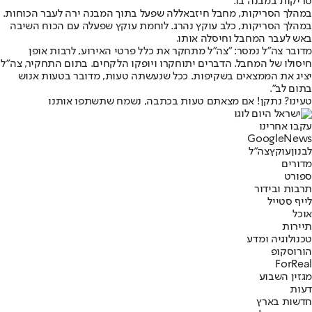
סריקות במבנה בו.
במהלך הסריקות, מחבל חיזבאללה שפעל בתוך המבנה ירה לעבר הכוחות.
במהלך הסריקות, כלב עוקץ נהרג. לוחמת עוקץ שפעלה עם הכוח השיבה
באש לעבר המחבל וחיסלה אותו.
מדובר צה"ל נמסר: "צה"ל מתחקר את כלל פרטי האירוע, לרבות אופן
חיסולו של המחבל. הדברים יתוחקרו ויופקו הלקחים. בתום התחקיר, צה"ל
יציג את הממצאים בשקיפות. ככל שנעשתה טעות, מדובר בטעות אנוש
בתום לב".
טעינו? נתקן! אם מצאתם טעות בכתבה, נשמח שתשתפו אותנו
עקבו אחרינו
G
o
o
g
l
e
News
לבנון
עוקץ
צה"ל
מדורים
ספורט
תרבות ובידור
לייף סטייל
אוכל
תיירות
טכנולוגיה ומדע
הורוסקופ
ForReal
מגזין השבוע
דעות
חדשות בארץ