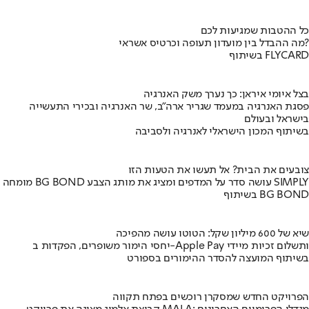
כל ההטבות שמגיעות לכם
מה ההבדל בין מועדון תעופה וכרטיס אשראי?
בשיתוף FLYCARD
בצל איומי איראן: כך נערך משק האנרגיה
פסגת האנרגיה במעמד שגריר ארה"ב, שר האנרגיה ובכירי התעשייה
בישראל ובעולם
בשיתוף המכון הישראלי לאנרגיה ולסביבה
צובעים את הבית? אל תעשו את הטעות הזו
מומחה BG BOND עושה סדר על המדפים ומציג את מותג הצבע SIMPLY
בשיתוף BG BOND
שיא של 600 מיליון שקל: הטוטו עושה מהפיכה
יחסי הימור משופרים, הפקדות ב-Apple Pay ותשלום זכיות מיידי
בשיתוף המועצה להסדר ההימורים בספורט
הפרויקט החדש שמסקרן רוכשים בפתח תקווה