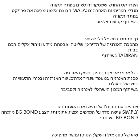
הפרויקט החדש שמסקרן רוכשים בפתח תקווה
קבוצת אלמוג מציגה את פרויקט MALA: מגדלי הפרימיום האחרונים
בפתח תקווה
בשיתוף קבוצת אלמוג
כך תחסכו בחשמל בלי להזיע
מהפכת האנרגיה של תדיראן: שליטה, אבטחת מידע וניהול אקלים חכם
בבית
בשיתוף TADIRAN
בצל איומי איראן: כך נערך משק האנרגיה
פסגת האנרגיה במעמד שגריר ארה"ב, שר האנרגיה ובכירי התעשייה
בישראל ובעולם
בשיתוף המכון הישראלי לאנרגיה ולסביבה
צובעים את הבית? אל תעשו את הטעות הזו
מומחה BG BOND עושה סדר על המדפים ומציג את מותג הצבע SIMPLY
בשיתוף BG BOND
שיא של 600 מיליון שקל: הטוטו עושה מהפיכה