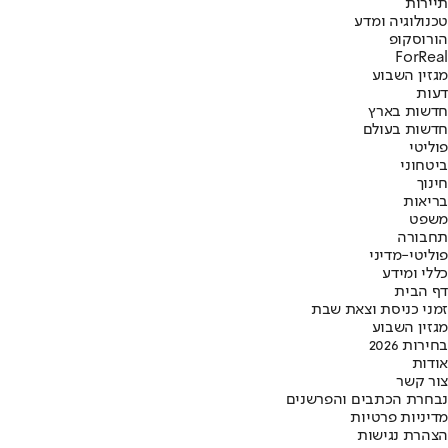
תיירות
טכנולוגיה ומדע
הורוסקופ
ForReal
מגזין השבוע
דעות
חדשות בארץ
חדשות בעולם
פוליטי
ביטחוני
חינוך
בריאות
משפט
תחבורה
פוליטי-מדיני
כללי ומידע
דף הבית
זמני כניסת וצאת שבת
מגזין השבוע
בחירות 2026
אודות
צור קשר
נבחרת הכתבים והפרשנים
מדיניות פרטיות
הצהרת נגישות