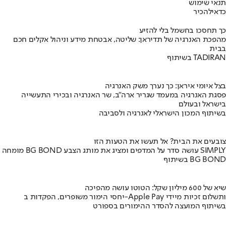
תנאי שימוש
כדאי
להכיר
כך תחסכו בחשמל בלי להזיע
מהפכת האנרגיה של תדיראן: שליטה, אבטחת מידע וניהול אקלים חכם
בבית
בשיתוף TADIRAN
בצל איומי איראן: כך נערך משק האנרגיה
פסגת האנרגיה במעמד שגריר ארה"ב, שר האנרגיה ובכירי התעשייה
בישראל ובעולם
בשיתוף המכון הישראלי לאנרגיה ולסביבה
צובעים את הבית? אל תעשו את הטעות הזו
מומחה BG BOND עושה סדר על המדפים ומציג את מותג הצבע SIMPLY
בשיתוף BG BOND
שיא של 600 מיליון שקל: הטוטו עושה מהפיכה
יחסי הימור משופרים, הפקדות ב-Apple Pay ותשלום זכיות מיידי
בשיתוף המועצה להסדר ההימורים בספורט