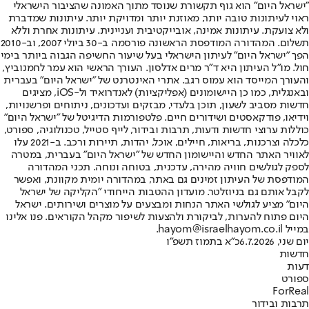
"ישראל היום" הוא גוף תקשורת שנוסד מתוך האמונה שהציבור הישראלי
ראוי לעיתונות טובה יותר, מאוזנת יותר ומדויקת יותר. עיתונות שמדברת
ולא צועקת. עיתונות אמינה, אובייקטיבית ועניינית. עיתונות אחרת וללא
תשלום. המהדורה המודפסת הראשונה פורסמה ב-30 ביולי 2007, וב-2010
הפך "ישראל היום" לעיתון הישראלי בעל שיעור החשיפה הגבוה ביותר בימי
חול. מו"ל העיתון היא ד"ר מרים אדלסון. העורך הראשי הוא עמר לחמנוביץ,
והעורך המייסד הוא עמוס רגב. אתרי האינטרנט של "ישראל היום" בעברית
ובאנגלית, כמו כן היישומונים (אפליקציות) לאנדרואיד ול-iOS, מציגים
חדשות מסביב לשעון, תוכן בלעדי, מבזקים ועדכונים, ניתוחים ופרשנויות,
וידיאו, פודקאסטים ושידורים חיים. פלטפורמות הדיגיטל של "ישראל היום"
כוללות ערוצי חדשות ודעות, תרבות ובידור, לייף סטייל, טכנולוגיה, ספורט,
כלכלה וצרכנות, בריאות, חיילים, אוכל, יהדות, תיירות ורכב. ב-2021 עלו
לאוויר האתר החדש והיישומון החדש של "ישראל היום" בעברית, במטרה
לספק לגולשים חוויה מהירה, עדכנית, בטוחה ונוחה. תכני המהדורה
המודפסת של העיתון זמינים גם באתר, במהדורה יומית מקוונת, ואפשר
לקבל אותם גם בניוזלטר. מועדון ההטבות הייחודי "הקליקה של ישראל
היום" מציע לגולשי האתר הנחות ומבצעים על מוצרים ושירותים. ישראל
היום פתוח להערות, לביקורת ולהצעות לשיפור מקהל הקוראים. פנו אלינו
במייל hayom@israelhayom.co.il.
יום שני, 6.7.2026
כ"א בתמוז תשפ"ו
חדשות
דעות
ספורט
ForReal
תרבות ובידור