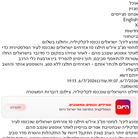
אוכל
מגזין
אנחנו מגייסים
English
X
חדשות
ביטחוני
נמנע לינץ': ישראלים נכנסו לקלקיליה, וחולצו בשלום
לוחמי מג״ב איו״ש חילצו 10 אזרחים ישראלים שנכנסו לעיר הפלסטינית כדי
לאתר אופנוע שנגנב מהם • לאחר שזיהו במקום כי מדובר בישראלים החלו
עשרות להתאסף סביבם, תוך ניסיון להפריד בין ארבעת כלי הרכב
הישראלים ולכתר אותם • האזרחים חולצו ללא פגע, והאופנוע אותר והושב
לבעליו
יותם דשא
6/7/2026, 19:07
,עודכן
6/7/2026, 19:13
0
השמעה
חילוץ הישראלים שנכנסו לקלקיליה. צילום: דוברות המשטרה
נמנע לינץ': לוחמי מג״ב איו״ש חילצו 10 אזרחים ישראלים שנכנסו לעיר
קלקיליה שבחטיבת אפרים בניסיון לאתר אופנוע שנגנב מהם.
מוקדם יותר הערב (שני) התקבל דיווח על התקהלות והפרת סדר סביב