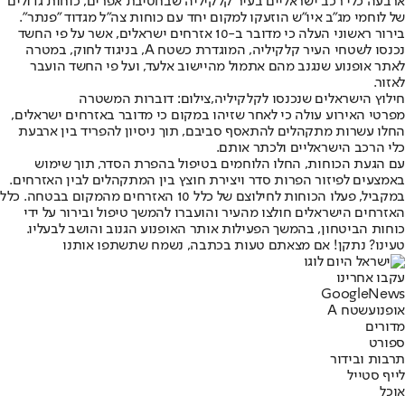
ארבעה כלי רכב ישראליים בעיר קלקיליה שבחטיבת אפרים, כוחות גדולים
של לוחמי מג״ב איו״ש הוזעקו למקום יחד עם כוחות צה״ל מגדוד "פנתר".
בירור ראשוני העלה כי מדובר ב-10 אזרחים ישראלים, אשר על פי החשד
נכנסו לשטחי העיר קלקיליה, המוגדרת כשטח A, בניגוד לחוק, במטרה
לאתר אופנוע שנגנב מהם אתמול מהיישוב אלעד, ועל פי החשד הועבר
לאזור.
חילוץ הישראלים שנכנסו לקלקיליה,צילום: דוברות המשטרה
מפרטי האירוע עולה כי לאחר שזיהו במקום כי מדובר באזרחים ישראלים,
החלו עשרות מתקהלים להתאסף סביבם, תוך ניסיון להפריד בין ארבעת
כלי הרכב הישראליים ולכתר אותם.
עם הגעת הכוחות, החלו הלוחמים בטיפול בהפרת הסדר, תוך שימוש
באמצעים לפיזור הפרות סדר ויצירת חוצץ בין המתקהלים לבין האזרחים.
במקביל, פעלו הכוחות לחילוצם של כלל 10 האזרחים מהמקום בבטחה. כלל
האזרחים הישראלים חולצו מהעיר והועברו להמשך טיפול ובירור על ידי
כוחות הביטחון, בהמשך הפעילות אותר האופנוע הגנוב והושב לבעליו.
טעינו? נתקן! אם מצאתם טעות בכתבה, נשמח שתשתפו אותנו
עקבו אחרינו
G
o
o
g
l
e
News
אופנוע
שטח A
מדורים
ספורט
תרבות ובידור
לייף סטייל
אוכל