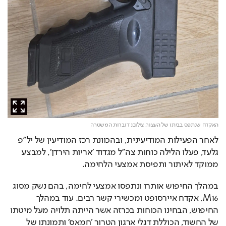
האקדח שנתפס בביתו של העצור,
צילום: דוברות המשטרה
לאחר הפעילות המודיעינית, ובהכוונת רכז המודיעין של יל״פ 
גלעד, פעלו הלילה כוחות צה״ל מגדוד ׳אריות הירדן׳, למבצע 
ממוקד לאיתור ותפיסת אמצעי הלחימה.
במהלך החיפוש אותרו ונתפסו אמצעי לחימה, בהם נשק מסוג 
M16, אקדח איירסופט ומכשירי קשר רבים. עוד במהלך 
החיפוש, הבחינו הכוחות בכרזה אשר הייתה תלויה מעל מיטתו 
של החשוד, הכוללת דגלי ארגון הטרור ׳חמאס׳ ותמונתו של 