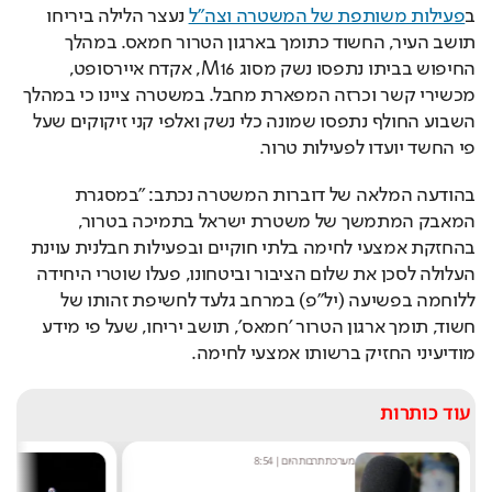
ב
פעילות משותפת של המשטרה וצה"ל
 נעצר הלילה ביריחו 
תושב העיר, החשוד כתומך בארגון הטרור חמאס. במהלך 
החיפוש בביתו נתפסו נשק מסוג M16, אקדח איירסופט, 
מכשירי קשר וכרזה המפארת מחבל. במשטרה ציינו כי במהלך 
השבוע החולף נתפסו שמונה כלי נשק ואלפי קני זיקוקים שעל 
פי החשד יועדו לפעילות טרור.
בהודעה המלאה של דוברות המשטרה נכתב: "במסגרת 
המאבק המתמשך של משטרת ישראל בתמיכה בטרור, 
בהחזקת אמצעי לחימה בלתי חוקיים ובפעילות חבלנית עוינת 
העלולה לסכן את שלום הציבור וביטחונו, פעלו שוטרי היחידה 
ללוחמה בפשיעה (יל״פ) במרחב גלעד לחשיפת זהותו של 
חשוד, תומך ארגון הטרור ׳חמאס׳, תושב יריחו, שעל פי מידע 
מודיעיני החזיק ברשותו אמצעי לחימה.
עוד כותרות
מערכת תרבות היום
|
8:54
ש