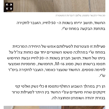
מכשירי הקשר נתפסו,
צילום: דוברות המשטרה
החשוד, תושב יריחו בשנות ה- 50 לחייו, הועבר לחקירה 
בתחנת הבקעה במחוז ש״י.
פעילות זו מצטרפת לפעילותם אמש של היחידה המרכזית 
במחוז ש״י במהלכה פשטו השוטרים יחד עם כוחות צה״ל על 
ביתו של חשוד, תושב חברון בשנות ה-20 לחייו ובעת החיפוש 
תפסו ברשותו נשק מסוג M-16, תחמושת, מחסניות ואמצעי 
לחימה נוספים. החשוד שנעצר כאמור, הועבר לחקירה בימ״ר 
ש״י.
הן רק במהלך השבוע החולף נתפסו 8 כלי נשק ואלפי קני 
זיקוקים שהיו מיועדים עפ״י החשד בין היתר לפעילות טרור 
בגזרת יהודה ושומרון ומחוצה לה.