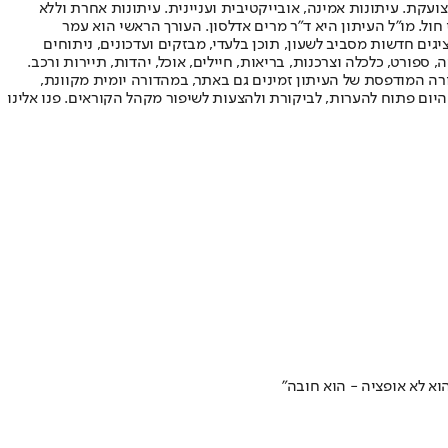
ועקת. עיתונות אמינה, אובייקטיבית ועניינית. עיתונות אחרת וללא
עור החשיפה הגבוה ביותר בימי חול. מו"ל העיתון היא ד"ר מרים אדלסון. העורך הראשי הוא עמר
 והעורך המייסד הוא עמוס רגב. אתרי האינטרנט של "ישראל היום" בעברית ובאנגלית, כמו כן היישומונים (אפליקציות) לאנדרואיד ול-iOS, מציגים חדשות מסביב לשעון, תוכן בלעדי, מבזקים ועדכונים, ניתוחים
, ספורט, כלכלה וצרכנות, בריאות, חיילים, אוכל, יהדות, תיירות ורכב.
דורה המודפסת של העיתון זמינים גם באתר, במהדורה יומית מקוונת,
היום פתוח להערות, לביקורת ולהצעות לשיפור מקהל הקוראים. פנו אלינו
א לא אופציה - הוא חובה"