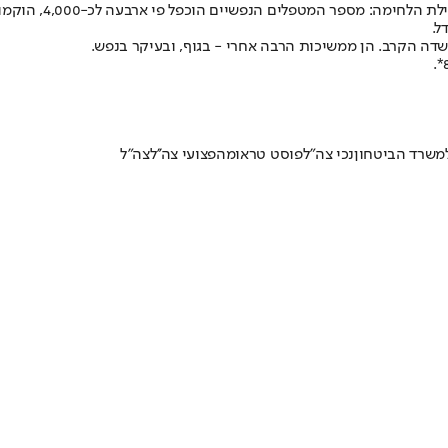
במקביל, באגף השיק
ל.
דה הקרב. הן ממשיכות הרבה אחרי - בגוף, ובעיקר בנפש.
משרד הביטחון
נכי צה"ל
פוסט טראומה
פצועי צה''ל
צה"ל