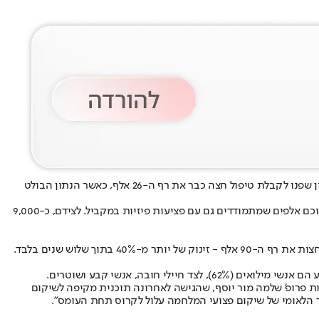
אלף ימים מאז פרוץ המלחמה, ובאגף השיקום במשרד הביטחון מציגים היום (חמישי) תמונת מצב מורכבת. מספר פצועי ופצועות צה"ל וכוחות הביטחון שפנו לקבלת טיפול חצה כבר את רף ה-26 אלף, כאשר הנתון הבולט
לפי הנתונים המעודכנים, כ-65% מהפונים מתמודדים עם מצוקה נפשית: פוסט טראומה, חרדה, דיכאון וקשיי הסתגלות. מדובר בכ-17 אלף נפגעים, מתוכם אלפים שמתמודדים גם עם פציעות פיזיות במקביל. לצידם, כ-9,000
אבל הנתונים לא נעצרים בהווה. ההערכות באגף השיקום מצביעות על מגמה ברורה: עד שנת 2026 צפוי מספר הפצועים הכולל מכלל מערכות ישראל לחצות את רף ה-90 אלף - זינוק של יותר מ-40% בתוך שלוש שנים בלבד.
פרופ' שלמה מור יוסף, שהגישה לאחרונה תוכנית מקיפה לשיקום
רך הלאומי של שיקום פצועי המלחמה עלול לקרוס תחת העומס".