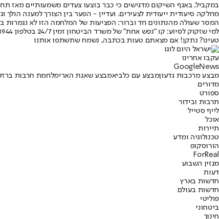
מחלקה סיעודית ייעודית לצעירים. ועדיין - הפער בין הצורך למענה הולך וגד
המסר שעולה מהנתונים חד וברור: הפציעות של המלחמה הזו לא נגמרות בש
למי שזקוק לסיוע: קו "נפש אחת" של משרד הביטחון זמין 24/7 בטלפון 8944*.
טעינו? נתקן! אם מצאתם טעות בכתבה, נשמח שתשתפו אותנו
עקבו אחרינו
G
o
o
g
l
e
News
מבצע מרכבות גדעון
מבצע עם כלביא
מבצע שאגת הארי
מלחמת חרבות ברזל
מדורים
ספורט
תרבות ובידור
לייף סטייל
אוכל
תיירות
טכנולוגיה ומדע
הורוסקופ
ForReal
מגזין השבוע
דעות
חדשות בארץ
חדשות בעולם
פוליטי
ביטחוני
חינוך