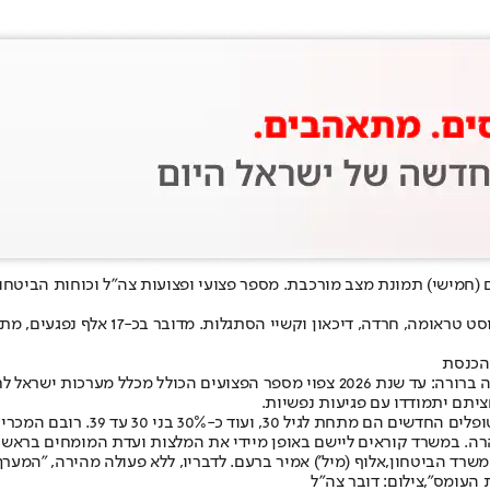
 הכנסת
 אנשי מילואים (62%), לצד חיילי חובה, אנשי קבע ושוטרים.
 במשרד קוראים ליישם באופן מיידי את המלצות ועדת המומחים בראשות 
משרד הביטחון,
אלוף (מיל') אמיר ברעם
. לדבריו, ללא פעולה מהירה, "המע
העומס",צילום: דובר צה"ל