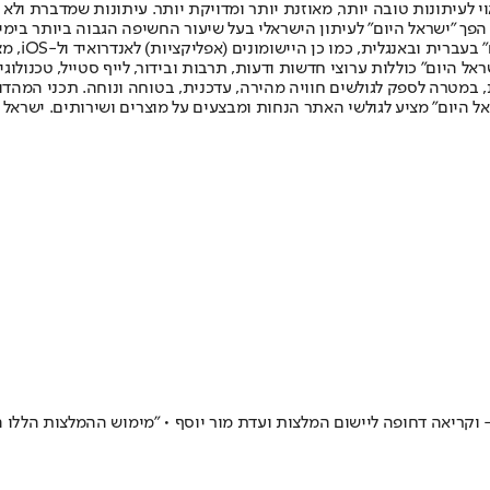
לעיתונות טובה יותר, מאוזנת יותר ומדויקת יותר. עיתונות שמדברת ולא צ
שלום. המהדורה המודפסת הראשונה פורסמה ב-30 ביולי 2007, וב-2010 הפך "ישראל היום" לעיתון הישראלי בעל שי
לחמנוביץ,
ל היום" כוללות ערוצי חדשות ודעות, תרבות ובידור, לייף סטייל, טכנולוגיה
ברית, במטרה לספק לגולשים חוויה מהירה, עדכנית, בטוחה ונוחה. תכני המה
ל היום" מציע לגולשי האתר הנחות ומבצעים על מוצרים ושירותים. ישראל 
וקריאה דחופה ליישום המלצות ועדת מור יוסף • "מימוש ההמלצות הללו הו