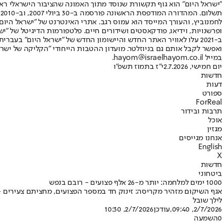
"ישראל היום" הוא גוף תקשורת שנוסד מתוך האמונה שהציבור הישראלי ראוי 
ת
ופרשנויות, וידיאו, פודקאסטים ושידורים חיים. פלטפורמות הדיגיטל של "ישרא
ב-2021 עלו לאוויר האתר החדש והיישומון החדש של "ישראל היום" בע
ואפשר לקבל אותם גם בניוזלטר. מועדון ההטבות הייחודי "הקליקה של ישרא
במייל hayom@israelhayom.co.il.
יום חמישי, 2.7.2026
י"ז בתמוז תשפ"ו
חדשות
דעות
ספורט
ForReal
תרבות ובידור
אוכל
מגזין
אנחנו מגייסים
English
X
חדשות
ביטחוני
1000 ימים למלחמה: יותר מ-26 אלף פצועים - רובם בנפש
אגף השיקום מזהיר מקריסה: זינוק חד במספר הפצועים, מחציתם צעירים - 
לילך שובל
2/7/2026, 09:40
,עודכן
2/7/2026, 10:30
0
השמעה