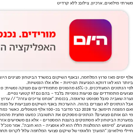
משרתי מילואים, ארכיון. צילום: ללא קרדיט
ביותר הוא לאו דווקא הפגיעות הפיזיות - אלא אלו הנפשיות.
פצועים מתמודדים עם פגיעות גופניות בלבד - בהם גם 97 קטועי גפיים.
נערה שאביה סובל מפוסט טראומה, בכנסת: "אנחנו צריכים עזרה" // ערוץ
ואם המגמה תימשך, עד 2028 כבר מדובר בכ-100 אלף מטופלים, כאשר כמחציתם יתמודדו עם פגיעות נפשיות.
מי הם אותם פצועים? הנתונים מספקים את התשובה: כמעט מחצית מהמטופלים החדשים הם מתחת לגיל 30, ועוד כ-30% בני 30 עד 39. רובם המכריע הם
במערכת הביטחון לא מסתפקים בהצגת המספרים - אלא גם משמיעים אזהרה.
הפצועים. "מימוש ההמלצות הללו הוא לא אופציה - הוא חובה", אמר מנכ"ל 
חיילי מילואים: "המערך הלאומי של שיקום פצועי המלחמה עלול לקרוס תחת 