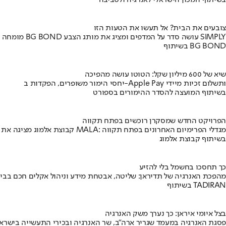
בשיתוף המכון הישראלי לאנרגיה ולסביבה
צובעים את הבית? אל תעשו את הטעות הזו
מומחה BG BOND עושה סדר על המדפים ומציג את מותג הצבע SIMPLY
בשיתוף BG BOND
שיא של 600 מיליון שקל: הטוטו עושה מהפיכה
יחסי הימור משופרים, הפקדות ב-Apple Pay ותשלום זכיות מיידי
בשיתוף המועצה להסדר ההימורים בספורט
הפרויקט החדש שמסקרן רוכשים בפתח תקווה
קבוצת אלמוג מציגה את פרויקט MALA: מגדלי הפרימיום האחרונים בפתח תקווה
בשיתוף קבוצת אלמוג
כך תחסכו בחשמל בלי להזיע
מהפכת האנרגיה של תדיראן: שליטה, אבטחת מידע וניהול אקלים חכם בבי
בשיתוף TADIRAN
בצל איומי איראן: כך נערך משק האנרגיה
פסגת האנרגיה במעמד שגריר ארה"ב, שר האנרגיה ובכירי התעשייה בישראל