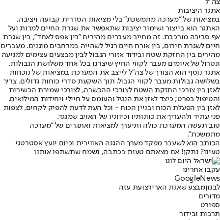
צה"ל
אתגר היציבות
במציאות של "מערכה מתמשכת" בלי מציאות הסדרית קבועה ויציבה,
האתגר הוא בייצור ושימור יציבות שתאפשר את שגרת החיים למרות ועל
אף סביבה מורכבת. זה מחייב מעברים מהירים "בין אפס לאחד", בין שגרת
חיים לשגרת חירום, בין אורח חיים רגיל לשהייה במרחבים מוגנים. מעברים
מהירים בין החזקת שטח ובידוד אזורי הגבול לבין מבצעים עצימים למניעה
ונטרול של איומים מעבר לקווי החיץ שיצרנו בכל אחד משלושת הגבולות.
אתגר נוסף הוא הצורך של צה"ל לייצב את המערכת במציאות של נוכחות
בשלושה גבולות מעבר לקווי הגבול, תוך השקעת סדרי כוחות גדולים. צריך
לאזן בין צורכי החזקת השטח לצורכי ההכשרה, לצורכי שמירת הכשירות
והטיפול בפרט; כיצד לאזן את הנטל והעומס על חיילי ויחידות המילואים.
לאזן בין הפעלת הכוח ובניין הכוח - וכל העת לדעת להפיק לקחים, לצפות
פני עתיד ולהעריך את כוונותיו וכיווניו של האויב שמנגד.
טוב תעשה המערכת כולה ותיערך למציאות ואתגרים של "מערכה
מתמשכת".
הכותב הוא לשעבר מפקד מערך ההגנה האווירית וכיום יועץ אסטרטגי
טעינו? נתקן! אם מצאתם טעות בכתבה, נשמח שתשתפו אותנו
עקבו אחרינו
G
o
o
g
l
e
News
לבנון
מבצע שאגת הארי
רצועת עזה
מדורים
ספורט
תרבות ובידור