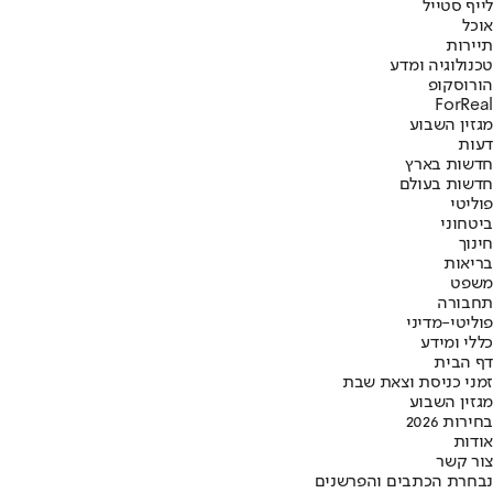
לייף סטייל
אוכל
תיירות
טכנולוגיה ומדע
הורוסקופ
ForReal
מגזין השבוע
דעות
חדשות בארץ
חדשות בעולם
פוליטי
ביטחוני
חינוך
בריאות
משפט
תחבורה
פוליטי-מדיני
כללי ומידע
דף הבית
זמני כניסת וצאת שבת
מגזין השבוע
בחירות 2026
אודות
צור קשר
נבחרת הכתבים והפרשנים