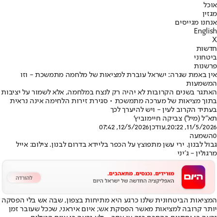
אוכל
מגזין
אנחנו מגייסים
English
X
חדשות
ביטחוני
פרשנות
אין באמת שגרה: ישראל עוברת למציאות של מלחמה מתמשכת - וזו
המשמעות
האתגר בשנים הקרובות לא יהיה רק לנצח במלחמה, אלא לשמור על יציבות
בתוך מציאות של מערכה מתמשכת • סגירת זירות הלחימה אינה נראית
בעתיד הקרוב לעין - ויש להיערך לכך
תא"ל (מיל') צביקה חיימוביץ'
11/5/2026, 20:22
,עודכן
12/5/2026, 07:42
0
השמעה
גבול לבנון. ירי עשן מתפוצץ על הכפר בליידא בדרום לבנון. צילום: אייל
מרגולין - ג׳יני
המציאות הביטחונית שלנו כרגע היא מתיחות בצפון, שבה אש בלי הפסקה
יותר קרובה למציאות מאשר הפסקת אש; איום איראני, שככל שעובר זמן