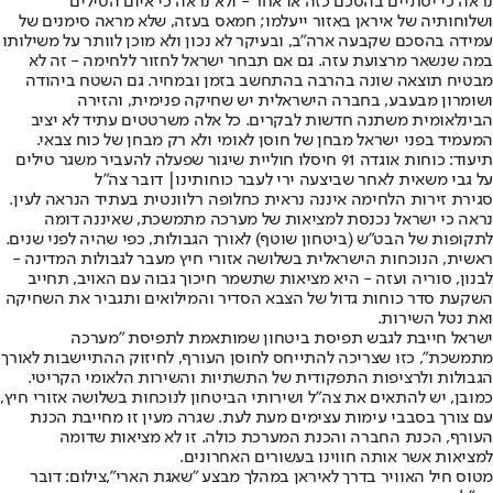
נראה כי יסתיים בהסכם כזה או אחר - ולא נראה כי איום הטילים
ושלוחותיה של איראן באזור ייעלמו; חמאס בעזה, שלא מראה סימנים של
עמידה בהסכם שקבעה ארה"ב, ובעיקר לא נכון ולא מוכן לוותר על משילותו
במה שנשאר מרצועת עזה. גם אם תבחר ישראל לחזור ללחימה - זה לא
מבטיח תוצאה שונה בהרבה בהתחשב בזמן ובמחיר. גם השטח ביהודה
ושומרון מבעבע, בחברה הישראלית יש שחיקה פנימית, והזירה
הבינלאומית משתנה חדשות לבקרים. כל אלה משרטטים עתיד לא יציב
המעמיד בפני ישראל מבחן של חוסן לאומי ולא רק מבחן של כוח צבאי.
תיעוד: כוחות אוגדה 91 חיסלו חוליית שיגור שפעלה להעביר משגר טילים
על גבי משאית לאחר שביצעה ירי לעבר כוחותינו| דובר צה"ל
סגירת זירות הלחימה איננה נראית כחלופה רלוונטית בעתיד הנראה לעין.
נראה כי ישראל נכנסת למציאות של מערכה מתמשכת, שאיננה דומה
לתקופות של הבט"ש (ביטחון שוטף) לאורך הגבולות, כפי שהיה לפני שנים.
ראשית, הנוכחות הישראלית בשלושה אזורי חיץ מעבר לגבולות המדינה -
לבנון, סוריה ועזה - היא מציאות שתשמר חיכוך גבוה עם האויב, תחייב
השקעת סדר כוחות גדול של הצבא הסדיר והמילואים ותגביר את השחיקה
ואת נטל השירות.
ישראל חייבת לגבש תפיסת ביטחון שמותאמת לתפיסת "מערכה
מתמשכת", כזו שצריכה להתייחס לחוסן העורף, לחיזוק ההתיישבות לאורך
הגבולות ולרציפות התפקודית של התשתיות והשירות הלאומי הקריטי.
כמובן, יש להתאים את צה"ל ושירותי הביטחון לנוכחות בשלושה אזורי חיץ,
עם צורך בסבבי עימות עצימים מעת לעת. שגרה מעין זו מחייבת הכנת
העורף, הכנת החברה והכנת המערכת כולה. זו לא מציאות שדומה
למציאות אשר אותה חווינו בעשורים האחרונים.
מטוס חיל האוויר בדרך לאיראן במהלך מבצע "שאגת הארי",צילום: דובר