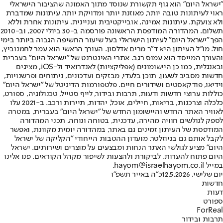
"ישראל היום" הוא גוף תקשורת שנוסד מתוך האמונה שהציבור הישראלי
ראוי לעיתונות טובה יותר, מאוזנת יותר ומדויקת יותר. עיתונות שמדברת
ולא צועקת. עיתונות אמינה, אובייקטיבית ועניינית. עיתונות אחרת וללא
תשלום. המהדורה המודפסת הראשונה פורסמה ב-30 ביולי 2007, וב-2010
הפך "ישראל היום" לעיתון הישראלי בעל שיעור החשיפה הגבוה ביותר בימי
חול. מו"ל העיתון היא ד"ר מרים אדלסון. העורך הראשי הוא עמר לחמנוביץ,
והעורך המייסד הוא עמוס רגב. אתרי האינטרנט של "ישראל היום" בעברית
ובאנגלית, כמו כן היישומונים (אפליקציות) לאנדרואיד ול-iOS, מציגים
חדשות מסביב לשעון, תוכן בלעדי, מבזקים ועדכונים, ניתוחים ופרשנויות,
וידיאו, פודקאסטים ושידורים חיים. פלטפורמות הדיגיטל של "ישראל היום"
כוללות ערוצי חדשות ודעות, תרבות ובידור, לייף סטייל, טכנולוגיה, ספורט,
כלכלה וצרכנות, בריאות, חיילים, אוכל, יהדות, תיירות ורכב. ב-2021 עלו
לאוויר האתר החדש והיישומון החדש של "ישראל היום" בעברית, במטרה
לספק לגולשים חוויה מהירה, עדכנית, בטוחה ונוחה. תכני המהדורה
המודפסת של העיתון זמינים גם באתר, במהדורה יומית מקוונת, ואפשר
לקבל אותם גם בניוזלטר. מועדון ההטבות הייחודי "הקליקה של ישראל
היום" מציע לגולשי האתר הנחות ומבצעים על מוצרים ושירותים. ישראל
היום פתוח להערות, לביקורת ולהצעות לשיפור מקהל הקוראים. פנו אלינו
במייל hayom@israelhayom.co.il.
יום שלישי, 12.5.2026
כ"ה באייר תשפ"ו
חדשות
דעות
ספורט
ForReal
תרבות ובידור