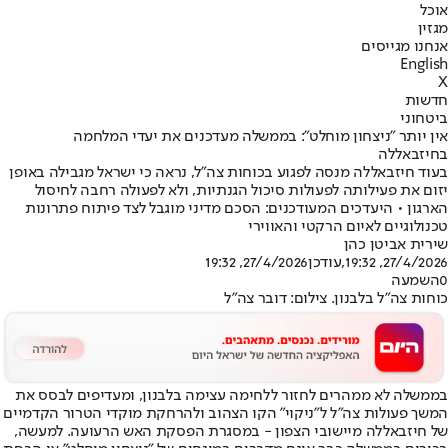
אוכל
מגזין
אנחנו מגייסים
English
X
חדשות
ביטחוני
אין יותר "ניצחון מוחלט": בממשלה מעדכנים את יעדי המלחמה
בחיזבאללה
בעוד חיזבאללה מנסה לפגוע בכוחות צה"ל, נראה כי ישראל מגבילה באופן
יזום את פעילותה לפעולות סיכול הגנתיות, ולא לפעולה רחבה לחיסול
הארגון • היעדכים המעודכנים: הסכם מדיני מוגבל לצד פיתוח פתרונות
טכנולוגיים לאיום הרקטי והאווירי
שירית אביטן כהן
27/4/2026, 19:32
,עודכן
27/4/2026, 19:32
0
השמעה
כוחות צה"ל בלבנון. צילום: דובר צה"ל
בממשלה לא ממהרים לחזור ללחימה עצימה בלבנון, ומעדיפים לבסס את
המשך פעולות צה"ל ל"ניקוי" הקו הצהוב ולהרחקת מוקדי הטרור הקדמיים
של חיזבאללה מיישובי הצפון - במסגרת הפסקת האש הרעועה. למעשה,