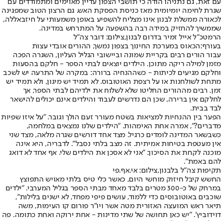
עם זאת, גם נתניהו הודה כי תושבי הצפון עדיין מאוימים ומתמודדים עם
שגרת לחימה יומיומית מאז כניסת הפסקת האש. גם הרצון הטוב שמפגינה
לכאורה ממשלת לבנון אינו מצליח להשפיע באופן משמעותי על חיזבאללה,
שממשיך להחזיק במידה רבה בהשפעה על המתרחש במדינה.
הרמטכ"ל אייל זמיר בדרום לבנון,צילום: דובר צה"ל
בעורף:
הכאוס במערכת החינוך בצפון נמשך, ההורים אובדי עצות
עבור הורים רבים בקריית שמונה וביישובי הגליל העליון
, השגרה הפכה
מזמן למילה ריקה מתוכן. הילדים יוצאים לבתי הספר - חלקם בהסעות
וחלקם מגיעים לכיתות - כשההנחיה ברורה: במקרה של התרעה יש לשכב
מתחת לשולחנות או על רצפת האוטובוס. לא תמיד יש מיגון, ולא תמיד יש
זמן. רבים מההורים החליטו שלא לשלוח את ילדיהם לבתי הספר, אך
לחלקם אין ברירה, שכן הם נדרשים לעבוד והילדים אינם יכולים להישאר
לבד בבית.
הפער בין ההנחיות למציאות בשטח מעורר זעם הולך וגובר. "על איזו שפיות
מדברים?", אמרה אחת האימהות. "הילדים שלנו נמצאים במלחמה,
כשבשאר המדינה לומדים כרגיל. מצד אחד דורשים שגרה מלאה, מצד שני
אין מעטפת בטיחות אמיתית. זה מצב בלתי נסבל". לדבריה, היא אינה
מוכנה לקחת את הסיכון: "אני לא אסכן את הילדים שלי. אף אחד לא דואג
להם באמת".
תקיפות צה"ל בלבנון,צילום: אי.אף.פי
החשש קיבל חיזוק מוחשי היום, כאשר כלי טיס בלתי מאויש התפוצץ
במרחק של כ-300 מטרים בלבד מאחד מבתי הספר בגליל המערבי. "ילדים
שוכבים באוטובוסים כדי ללמוד, עושים פיפי מפחד, לא ישנים בלילות",
תיאר ראש המועצה האזורית מטה אשר ויו"ר פורום קו העימות, משה
דוידוביץ'. "יש כאן תחושה של שתי מדינות - אחת ירוקה ואחת כתומה. פה