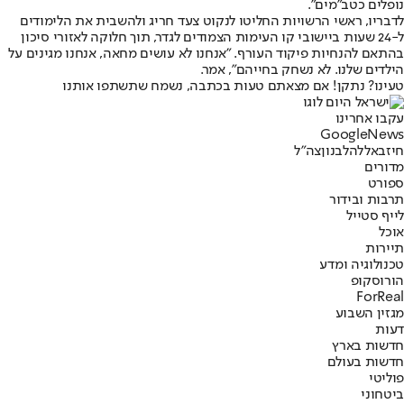
נופלים כטב"מים".
לדבריו, ראשי הרשויות החליטו לנקוט צעד חריג ולהשבית את הלימודים
ל-24 שעות ביישובי קו העימות הצמודים לגדר, תוך חלוקה לאזורי סיכון
בהתאם להנחיות פיקוד העורף. "אנחנו לא עושים מחאה, אנחנו מגינים על
הילדים שלנו. לא נשחק בחייהם", אמר.
טעינו? נתקן! אם מצאתם טעות בכתבה, נשמח שתשתפו אותנו
עקבו אחרינו
G
o
o
g
l
e
News
חיזבאללה
לבנון
צה"ל
מדורים
ספורט
תרבות ובידור
לייף סטייל
אוכל
תיירות
טכנולוגיה ומדע
הורוסקופ
ForReal
מגזין השבוע
דעות
חדשות בארץ
חדשות בעולם
פוליטי
ביטחוני