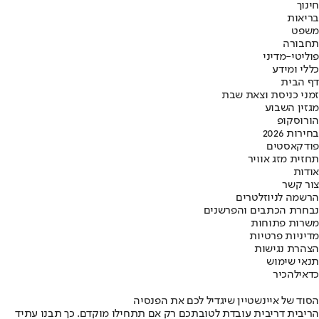
חינוך
בריאות
משפט
תחבורה
פוליטי-מדיני
כללי ומידע
דף הבית
זמני כניסת וצאת שבת
מגזין השבוע
הורוסקופ
בחירות 2026
פודקאסטים
תחזית מזג אוויר
אודות
צור קשר
הרשמה לניוזלטרים
נבחרת הכתבים והפרשנים
משרות פתוחות
מדיניות פרטיות
הצהרת נגישות
תנאי שימוש
כדאי
להכיר
הסוד של איינשטיין שיגדיל לכם את הפנסיה
הריבית דריבית עובדת לטובתכם רק אם תתחילו מוקדם. כך תבנו עתיד