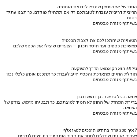
הסוד של איינשטיין שיגדיל לכם את הפנסיה
הריבית דריבית עובדת לטובתכם רק אם תתחילו מוקדם. כך תבנו עתיד
בטוח
בשיתוף מנורה מבטחים
הטעויות שיחתכו לכם את קצבת הפנסיה
ממשיכת כספים ועד חוסר תכנון – הצעדים שיצילו את הכסף שלכם
בשיתוף מנורה מבטחים
גיל 65 הוא רק אמצע הדרך להשקעה
תוחלת החיים מתארכת והכסף חייב לעבוד: כך תתכננו אופק כלכלי נכון
בשיתוף מנורה מבטחים
צוואה בגיל פרישה: כך תעשו נכון
ברירת המחדל של החוק לא תמיד לטובתכם. כך תבטיחו מימוש צודק של
הצוואה
בשיתוף מנורה מבטחים
איך 200 ש"ח בחודש הופכים ל140 אלף ?
צעדים קטנים שיכולים לסגור את הבור הפנסיוני בין נשים לגברים