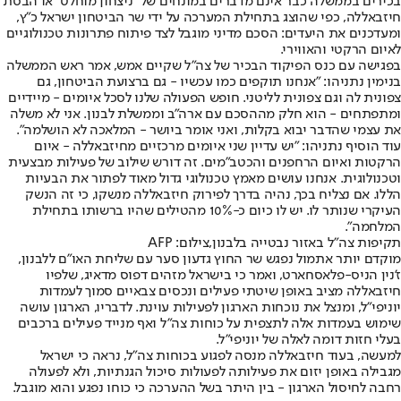
בכירים בממשלה כבר אינם מדברים במונחים של "ניצחון מוחלט" או הבסת
חיזבאללה, כפי שהוצג בתחילת המערכה על ידי שר הביטחון ישראל כ"ץ,
ומעדכנים את היעדים: הסכם מדיני מוגבל לצד פיתוח פתרונות טכנולוגיים
לאיום הרקטי והאווירי.
בפגישה עם כנס הפיקוד הבכיר של צה"ל שקיים אמש, אמר ראש הממשלה
בנימין נתניהו: "אנחנו תוקפים כמו עכשיו - גם ברצועת הביטחון, גם
צפונית לה וגם צפונית לליטני. חופש הפעולה שלנו לסכל איומים - מיידיים
ומתפתחים - הוא חלק מההסכם עם ארה"ב וממשלת לבנון. אני לא משלה
את עצמי שהדבר יבוא בקלות, ואני אומר ביושר - המלאכה לא הושלמה".
עוד הוסיף נתניהו: "יש עדיין שני איומים מרכזיים מחיזבאללה - איום
הרקטות ואיום הרחפנים והכטב"מים. זה דורש שילוב של פעילות מבצעית
וטכנולוגית. אנחנו עושים מאמץ טכנולוגי גדול מאוד לפתור את הבעיות
הללו. אם נצליח בכך, נהיה בדרך לפירוק חיזבאללה מנשקו, כי זה הנשק
העיקרי שנותר לו. יש לו כיום כ-10% מהטילים שהיו ברשותו בתחילת
המלחמה".
תקיפות צה"ל באזור נבטייה בלבנון,צילום: AFP
מוקדם יותר אתמול נפגש שר החוץ גדעון סער עם שליחת האו"ם ללבנון,
ז'נין הניס-פלאסחארט, ואמר כי בישראל מזהים דפוס מדאיג, שלפיו
חיזבאללה מציב באופן שיטתי פעילים ונכסים צבאיים סמוך לעמדות
יוניפי"ל, ומנצל את נוכחות הארגון לפעילות עוינת. לדבריו, הארגון עושה
שימוש בעמדות אלה לתצפית על כוחות צה"ל ואף מנייד פעילים ברכבים
בעלי חזות דומה לאלה של יוניפי"ל.
למעשה, בעוד חיזבאללה מנסה לפגוע בכוחות צה"ל, נראה כי ישראל
מגבילה באופן יזום את פעילותה לפעולות סיכול הגנתיות, ולא לפעולה
רחבה לחיסול הארגון - בין היתר בשל ההערכה כי כוחו נפגע והוא מוגבל.