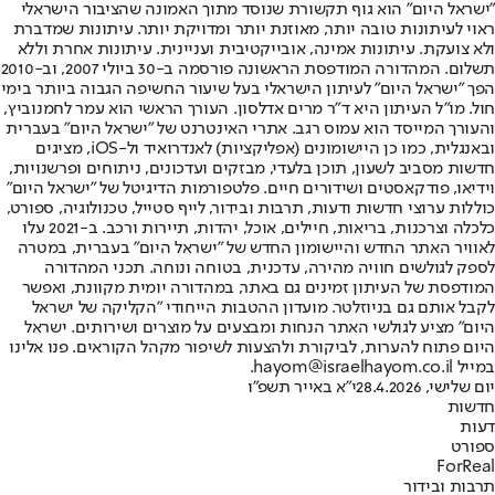
"ישראל היום" הוא גוף תקשורת שנוסד מתוך האמונה שהציבור הישראלי
ראוי לעיתונות טובה יותר, מאוזנת יותר ומדויקת יותר. עיתונות שמדברת
ולא צועקת. עיתונות אמינה, אובייקטיבית ועניינית. עיתונות אחרת וללא
תשלום. המהדורה המודפסת הראשונה פורסמה ב-30 ביולי 2007, וב-2010
הפך "ישראל היום" לעיתון הישראלי בעל שיעור החשיפה הגבוה ביותר בימי
חול. מו"ל העיתון היא ד"ר מרים אדלסון. העורך הראשי הוא עמר לחמנוביץ,
והעורך המייסד הוא עמוס רגב. אתרי האינטרנט של "ישראל היום" בעברית
ובאנגלית, כמו כן היישומונים (אפליקציות) לאנדרואיד ול-iOS, מציגים
חדשות מסביב לשעון, תוכן בלעדי, מבזקים ועדכונים, ניתוחים ופרשנויות,
וידיאו, פודקאסטים ושידורים חיים. פלטפורמות הדיגיטל של "ישראל היום"
כוללות ערוצי חדשות ודעות, תרבות ובידור, לייף סטייל, טכנולוגיה, ספורט,
כלכלה וצרכנות, בריאות, חיילים, אוכל, יהדות, תיירות ורכב. ב-2021 עלו
לאוויר האתר החדש והיישומון החדש של "ישראל היום" בעברית, במטרה
לספק לגולשים חוויה מהירה, עדכנית, בטוחה ונוחה. תכני המהדורה
המודפסת של העיתון זמינים גם באתר, במהדורה יומית מקוונת, ואפשר
לקבל אותם גם בניוזלטר. מועדון ההטבות הייחודי "הקליקה של ישראל
היום" מציע לגולשי האתר הנחות ומבצעים על מוצרים ושירותים. ישראל
היום פתוח להערות, לביקורת ולהצעות לשיפור מקהל הקוראים. פנו אלינו
במייל hayom@israelhayom.co.il.
יום שלישי, 28.4.2026
י"א באייר תשפ"ו
חדשות
דעות
ספורט
ForReal
תרבות ובידור