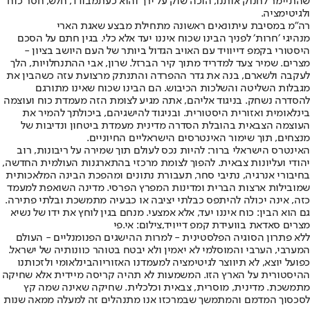
שהתיימר לחנוק אותנו, הוכה שוק על ירך והוא כעת
מבודד, חלש, חסר כוח
ולגיטימציה
.
רה"מ במסיבת עיתונאים ראשונה מתחילת מבצע שאגת הארי
מנהיגי ׳חרות׳ לפניך הבינו שכוח איננו יעד אלא כלי. בגין חתם על הסכם
היסטורי בקמפ דייוויד עם האויב הגדול ביותר של העם היושב בציון -
מצרים. שמיר צעד למדריד מתוך קיר הברזל. שרון, אבי ההתנחלויות, הלך
לעקבה ולשארם, בנה את גדר ההפרדה והתנתק מרצועת עזה כשהבין את
מגבלות השליטה והשלכות הכיבוש. הם הבינו שכוח שאינו מתורגם
להסדרה נשחק. בניגוד אליהם, אתה מגיע לצומת הזה מעמדת כוח ועוצמה
בינלאומית ואזורית היסטורית. ובניגוד להישגיהם, ביכולתך להמיר את
העוצמה הצבאית בהובלת הסדרה מדינית מעמדת ביטחון ונדיבות של
מנצחים, תוך שימור האינטרסים הישראליים החיוניים.
האינטרס הישראלי ברור: להיות נכס לעולם תוך שמירה על ריבונות, רוב
יהודי ועליונות צבאית. להפוך לצומת מרכזי בהתארגנות העולמית החדשה,
בחיבורי אנרגיה, נתיבי סחר, תעבורת נתונים ומהפכת הבינה המלאכותית
שמובילות ארצות הברית ומדינות המפרץ הפרסי. מדינה השואפת למעמד
כזה, אינה יכולה להיתפס כבלתי יציבה או כבעיה מתמשכת ובלתי פתירה.
גם הוא הבין: כוח איננו יעד, אלא אמצעי. מנחם בגין לוחץ את ידו של נשיא
מצרים סאדאת בוועידת קמפ דייויד,צילום: אי.פי
ללא פתרון הסוגיה הפלסטינית - למרות ההישגים הפנומנליים - העולם
המערבי, הערבי והמוסלמי לא יאמין ולא יבטח בטוהר כוונותיה של ישראל.
כפועל יוצא, לא תיווצר לגיטימציה ל
מעמדנו האזורי
והבינלאומי ולזכותנו
ההיסטורית על הארץ הזו. המשמעות לא תהיה קריסה מיידית אלא שחיקה
מתמשכת. מדינית, מוסרית, צבאית וכלכלית. שחיקה שאינה שמה קץ
לסכסוך המדמם והמתמשך שבמרכזו אנו מתנהלים זה למעלה ממאה שנות