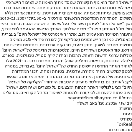
"ישראל היום" הוא גוף תקשורת שנוסד מתוך האמונה שהציבור הישראלי
ראוי לעיתונות טובה יותר, מאוזנת יותר ומדויקת יותר. עיתונות שמדברת
ולא צועקת. עיתונות אמינה, אובייקטיבית ועניינית. עיתונות אחרת וללא
תשלום. המהדורה המודפסת הראשונה פורסמה ב-30 ביולי 2007, וב-2010
הפך "ישראל היום" לעיתון הישראלי בעל שיעור החשיפה הגבוה ביותר בימי
חול. מו"ל העיתון היא ד"ר מרים אדלסון. העורך הראשי הוא עמר לחמנוביץ,
והעורך המייסד הוא עמוס רגב. אתרי האינטרנט של "ישראל היום" בעברית
ובאנגלית, כמו כן היישומונים (אפליקציות) לאנדרואיד ול-iOS, מציגים
חדשות מסביב לשעון, תוכן בלעדי, מבזקים ועדכונים, ניתוחים ופרשנויות,
וידיאו, פודקאסטים ושידורים חיים. פלטפורמות הדיגיטל של "ישראל היום"
כוללות ערוצי חדשות ודעות, תרבות ובידור, לייף סטייל, טכנולוגיה, ספורט,
כלכלה וצרכנות, בריאות, חיילים, אוכל, יהדות, תיירות ורכב. ב-2021 עלו
לאוויר האתר החדש והיישומון החדש של "ישראל היום" בעברית, במטרה
לספק לגולשים חוויה מהירה, עדכנית, בטוחה ונוחה. תכני המהדורה
המודפסת של העיתון זמינים גם באתר, במהדורה יומית מקוונת, ואפשר
לקבל אותם גם בניוזלטר. מועדון ההטבות הייחודי "הקליקה של ישראל
היום" מציע לגולשי האתר הנחות ומבצעים על מוצרים ושירותים. ישראל
היום פתוח להערות, לביקורת ולהצעות לשיפור מקהל הקוראים. פנו אלינו
במייל hayom@israelhayom.co.il.
יום שני, 20.7.2026
ו' באב תשפ"ו
חדשות
דעות
ספורט
ForReal
תרבות ובידור