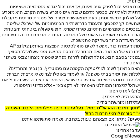
ציונות.
כוח צבאי יכול לפרק אויב ואיום, אך אינו יכול לגדוע מוטיבציה ושאיפות
דתיות ולאומיות. סכסוך מדמם שכזה אינו מוכרע בשדה הקרב. הוא מוכרע
על שולחן המשא ומתן. כעת מתאפשרת יצירה של מסגרת מדינית מקובלת
שתשים קץ לסכסוך ותעמוד בדרישותיה הביטחוניות של ישראל: שליטה
בנכסים טופוגרפיים חיוניים, פירוז קפדני, חופש פעולה ביטחוני והבטחת
הרוב היהודי ואופייה הלאומי של המדינה. הסדרה מדינית כרוכה בסיכונים,
אך היעדרה כרוך בשחיקה מתמשכת.
מתוך עמדת כוח, אפשר לשים סוף לסכסוך. הפצצות באיראן,צילום: AP
זהו רגע של הכרעה. האם תבחר להתבסם מהישג זמני שעלול להתפוצץ
בפנינו בסבב הבא, או להתעלות לדרגת מנהיג שממיר ניצחון צבאי בשינוי
היסטורי.
האם ברצונך לשוב לפוליטיקה הקטנה עם סמוטריץ’, בן גביר והחרדים?
לכלות את ימיך בבתי משפט? או לעמוד באוסלו לצד נשיא ארצות הברית
ולהיזכר כמנהיג שאיחד את שבטי ישראל, השמיד את ציר הרשע והוביל את
ישראל לניצחון המוחלט האמיתי, לא רק צבאי - אלא מדיני והיסטורי.
צ’רצ’יל או ניקסון.
הרגע הזה לא ימתין.
עתידנו ומורשתך בידיך.
*חנוך דאובה הוא אל"מ במיל', בעל עיטור העוז ממלחמת הלבנון השנייה.
יו"ר פורום לוחמי חרבות ברזל
טעינו? נתקן! אם מצאתם טעות בכתבה, נשמח שתשתפו אותנו
עקבו אחרינו
G
o
o
g
l
e
News