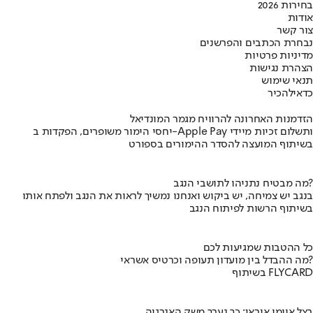
בחירות 2026
אודות
צור קשר
נבחרת הכתבים והפרשנים
מדיניות פרטיות
הצהרת נגישות
תנאי שימוש
כדאי
להכיר
הזדמנות האחרונה להרוויח מגמר המונדיאל
יחסי הימור משופרים, הפקדות ב-Apple Pay ותשלום זכיות מיידי
בשיתוף המועצה להסדר ההימורים בספורט
מה מבטיח נתניהו לתושבי הנגב?
בנגב יש צמיחה, יש ביקוש ואנחנו נמשיך לראות את הנגב ולפתח אותו
בשיתוף הרשות לפיתוח הנגב
כל ההטבות שמגיעות לכם
מה ההבדל בין מועדון תעופה וכרטיס אשראי?
בשיתוף FLYCARD
בצל איומי איראן: כך נערך משק האנרגיה