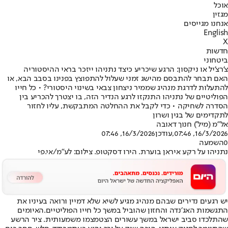
אוכל
מגזין
אנחנו מגייסים
English
X
חדשות
ביטחוני
צ’רצ’יל או ניקסון: הרגע שיכריע כיצד נתניהו ייזכר בראי ההיסטוריה
האם תבחר להתבסם מהישג זמני שעלול להתפוצץ בפנינו בסבב הבא, או
להתעלות לדרגת מנהיג שממיר ניצחון צבאי בשינוי היסטורי? • כל חייו
הפוליטיים של נתניהו התנקזו לרגע הנדיר הזה, בו יצטרך להכריע בין
הסדרה לשחיקה • כדי לקבל את ההחלטה המתבקשת, עליו לחזור
לתקדימים של בגין ושרון
אל"מ (מיל') חנוך דאובה
16/3/2026, 07:46
,עודכן
16/3/2026, 07:46
0
השמעה
נתניהו על רקע איראן בוערת. הירו דסקטופ. צילום: לע"מ/אי.פי
יש רגעים נדירים שבהם מנהיג מגיע לשיא שלא דמיין ורואה בעיניו את
התגשמות האג׳נדה והחזון שהוביל במשך כל חייו הפוליטיים.
האיומים
שהתלכדו סביב ישראל במשך עשורים הצטמצמו משמעותית
. ציר הרשע