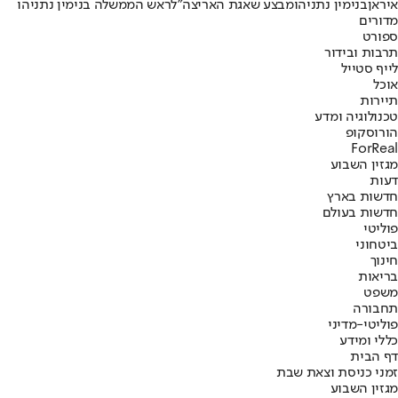
איראן
בנימין נתניהו
מבצע שאגת הארי
צה"ל
ראש הממשלה בנימין נתניהו
מדורים
ספורט
תרבות ובידור
לייף סטייל
אוכל
תיירות
טכנולוגיה ומדע
הורוסקופ
ForReal
מגזין השבוע
דעות
חדשות בארץ
חדשות בעולם
פוליטי
ביטחוני
חינוך
בריאות
משפט
תחבורה
פוליטי-מדיני
כללי ומידע
דף הבית
זמני כניסת וצאת שבת
מגזין השבוע