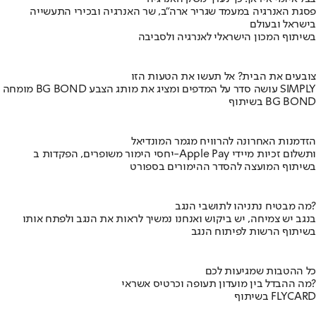
פסגת האנרגיה במעמד שגריר ארה"ב, שר האנרגיה ובכירי התעשייה
בישראל ובעולם
בשיתוף המכון הישראלי לאנרגיה ולסביבה
צובעים את הבית? אל תעשו את הטעות הזו
מומחה BG BOND עושה סדר על המדפים ומציג את מותג הצבע SIMPLY
בשיתוף BG BOND
הזדמנות האחרונה להרוויח מגמר המונדיאל
יחסי הימור משופרים, הפקדות ב-Apple Pay ותשלום זכיות מיידי
בשיתוף המועצה להסדר ההימורים בספורט
מה מבטיח נתניהו לתושבי הנגב?
בנגב יש צמיחה, יש ביקוש ואנחנו נמשיך לראות את הנגב ולפתח אותו
בשיתוף הרשות לפיתוח הנגב
כל ההטבות שמגיעות לכם
מה ההבדל בין מועדון תעופה וכרטיס אשראי?
בשיתוף FLYCARD