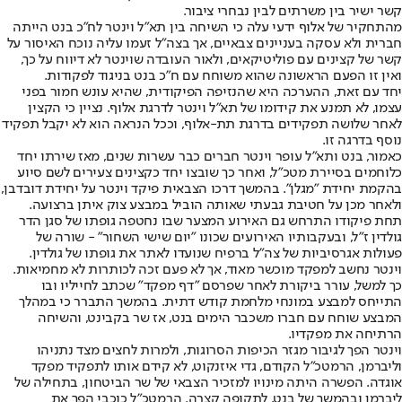
קשר ישיר בין משרתים לבין נבחרי ציבור.
מהתחקיר של אלוף ידעי עלה כי השיחה בין תא"ל וינטר לח"כ בנט הייתה
חברית ולא עסקה בעניינים צבאיים, אך בצה"ל זעמו עליה נוכח האיסור על
קשר של קצינים עם פוליטיקאים, ולאור העובדה שוינטר לא דיווח על כך,
ואין זו הפעם הראשונה שהוא משוחח עם ח"כ בנט בניגוד לפקודות.
יחד עם זאת, ההערכה היא שהנזיפה הפיקודית, שהיא עונש חמור בפני
עצמו, לא תמנע את קידומו של תא"ל וינטר לדרגת אלוף. נציין כי הקצין
לאחר שלושה תפקידים בדרגת תת-אלוף, וככל הנראה הוא לא יקבל תפקיד
נוסף בדרגה זו.
כאמור, בנט ותא"ל עופר וינטר חברים כבר עשרות שנים, מאז שירתו יחד
כלוחמים בסיירת מטכ"ל, ואחר כך שובצו יחד כקצינים צעירים לשם סיוע
בהקמת יחידת "מגלן". בהמשך דרכו הצבאית פיקד וינטר על יחידת דובדבן,
ולאחר מכן על חטיבת גבעתי שאותה הוביל במבצע צוק איתן ברצועה.
תחת פיקודו התרחש גם האירוע המצער שבו נחטפה גופתו של סגן הדר
גולדין ז"ל, ובעקבותיו האירועים שכונו "יום שישי השחור" - שורה של
פעולות אגרסיביות של צה"ל ברפיח שנועדו לאתר את גופתו של גולדין.
וינטר נחשב למפקד מוכשר מאוד, אך לא פעם זכה לכותרות לא מחמיאות.
כך למשל, עורר ביקורת לאחר שפרסם "דף מפקד" שכתב לחייליו ובו
התייחס למבצע במונחי מלחמת קודש דתית. בהמשך התברר כי במהלך
המבצע שוחח עם חברו משכבר הימים בנט, אז שר בקבינט, והשיחה
הרתיחה את מפקדיו.
וינטר הפך לגיבור מגזר הכיפות הסרוגות, ולמרות לחצים מצד נתניהו
וליברמן, הרמטכ"ל הקודם, גדי איזנקוט, לא קידם אותו לתפקיד מפקד
אוגדה. הפשרה היתה מינויו למזכיר הצבאי של שר הביטחון, בתחילה של
ליברמן ובהמשך של בנט, לתקופה קצרה. הרמטכ"ל כוכבי הפך את