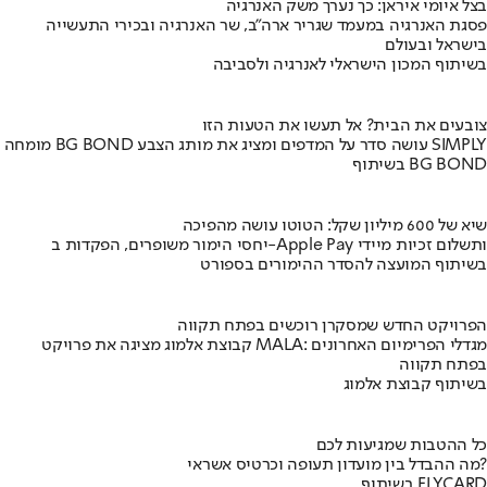
בצל איומי איראן: כך נערך משק האנרגיה
פסגת האנרגיה במעמד שגריר ארה"ב, שר האנרגיה ובכירי התעשייה
בישראל ובעולם
בשיתוף המכון הישראלי לאנרגיה ולסביבה
צובעים את הבית? אל תעשו את הטעות הזו
מומחה BG BOND עושה סדר על המדפים ומציג את מותג הצבע SIMPLY
בשיתוף BG BOND
שיא של 600 מיליון שקל: הטוטו עושה מהפיכה
יחסי הימור משופרים, הפקדות ב-Apple Pay ותשלום זכיות מיידי
בשיתוף המועצה להסדר ההימורים בספורט
הפרויקט החדש שמסקרן רוכשים בפתח תקווה
קבוצת אלמוג מציגה את פרויקט MALA: מגדלי הפרימיום האחרונים
בפתח תקווה
בשיתוף קבוצת אלמוג
כל ההטבות שמגיעות לכם
מה ההבדל בין מועדון תעופה וכרטיס אשראי?
בשיתוף FLYCARD