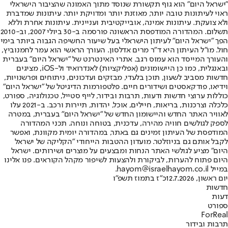
"ישראל היום" הוא גוף תקשורת שנוסד מתוך האמונה שהציבור הישראלי
ראוי לעיתונות טובה יותר, מאוזנת יותר ומדויקת יותר. עיתונות שמדברת
ולא צועקת. עיתונות אמינה, אובייקטיבית ועניינית. עיתונות אחרת וללא
תשלום. המהדורה המודפסת הראשונה פורסמה ב-30 ביולי 2007, וב-2010
הפך "ישראל היום" לעיתון הישראלי בעל שיעור החשיפה הגבוה ביותר בימי
חול. מו"ל העיתון היא ד"ר מרים אדלסון. העורך הראשי הוא עמר לחמנוביץ,
והעורך המייסד הוא עמוס רגב. אתרי האינטרנט של "ישראל היום" בעברית
ובאנגלית, כמו כן היישומונים (אפליקציות) לאנדרואיד ול-iOS, מציגים
חדשות מסביב לשעון, תוכן בלעדי, מבזקים ועדכונים, ניתוחים ופרשנויות,
וידיאו, פודקאסטים ושידורים חיים. פלטפורמות הדיגיטל של "ישראל היום"
כוללות ערוצי חדשות ודעות, תרבות ובידור, לייף סטייל, טכנולוגיה, ספורט,
כלכלה וצרכנות, בריאות, חיילים, אוכל, יהדות, תיירות ורכב. ב-2021 עלו
לאוויר האתר החדש והיישומון החדש של "ישראל היום" בעברית, במטרה
לספק לגולשים חוויה מהירה, עדכנית, בטוחה ונוחה. תכני המהדורה
המודפסת של העיתון זמינים גם באתר, במהדורה יומית מקוונת, ואפשר
לקבל אותם גם בניוזלטר. מועדון ההטבות הייחודי "הקליקה של ישראל
היום" מציע לגולשי האתר הנחות ומבצעים על מוצרים ושירותים. ישראל
היום פתוח להערות, לביקורת ולהצעות לשיפור מקהל הקוראים. פנו אלינו
במייל hayom@israelhayom.co.il.
יום ראשון, 12.7.2026
כ"ז בתמוז תשפ"ו
חדשות
דעות
ספורט
ForReal
תרבות ובידור