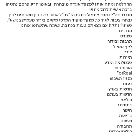
ההחלטה ומינה אותו למפקד אוגדה מובחרת, ובאופן חריג פרסם נתניהו
ברכה אישית לרגל מינויו.
מדובר צה"ל נמסר אתמול בתגובה: "צה"ל אוסר קשר בין משרתים לבין
נבחרי ציבור. לאור כך, מפקד פיקוד המרכז מקיים בירור מעמיק בנושא".
טעינו? נתקן! אם מצאתם טעות בכתבה, נשמח שתשתפו אותנו
מדורים
ספורט
תרבות ובידור
לייף סטייל
אוכל
תיירות
טכנולוגיה ומדע
הורוסקופ
ForReal
מגזין השבוע
דעות
חדשות בארץ
חדשות בעולם
פוליטי
ביטחוני
חינוך
בריאות
משפט
תחבורה
פוליטי-מדיני