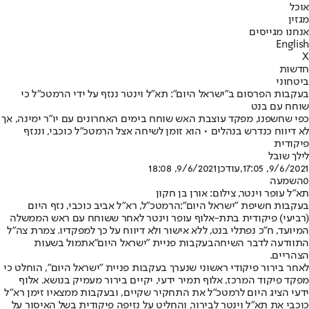
אוכל
מגזין
אנחנו מגייסים
English
X
חדשות
ביטחוני
בעקבות הפרסום ב"ישראל היום": תא"ל וינטר ננזף על ידי הרמטכ"ל כי
שוחח עם בנט
כפי שחשפנו, מפקד עוצבת האש שוחח בימים האחרונים עם יו"ר ימינה, אך
לא דיווח כנדרש בנהלים • הוא זומן לשיחה אצל הרמטכ"ל כוכבי, וננזף
פיקודית
לילך שובל
9/6/2021, 17:05
,עודכן
9/6/2021, 18:08
0
השמעה
תא"ל עופר וינטר, צילום: אורן בן חקון
בעקבות חשיפת "ישראל היום":
הרמטכ"ל, רא"ל אביב כוכבי, נזף היום
(רביעי) פיקודית בתת-אלוף עופר וינטר לאחר ששוחח עם ראש הממשלה
המיועד, ח"כ נפתלי בנט, ללא אישור ולא דיווח על כך למפקדיו. צמרת צה"ל
התוודעה לדבר השיחה
בעקבות פניית "ישראל היום"
אתמול בשעות
הצהריים.
לאחר בירור פיקודי ראשוני שנערך בעקבות פניית "ישראל היום", הוחלט כי
מפקד פיקוד המרכז, אלוף תמיר ידעי, יקיים בירור מעמיק בנושא. אלוף
ידעי הציג היום לרמטכ"ל את התחקיר שקיים, ובעקבות ממצאיו זימן רא"ל
כוכבי את תא"ל וינטר לבירור, והחליט על נזיפה פיקודית בשל האיסור על