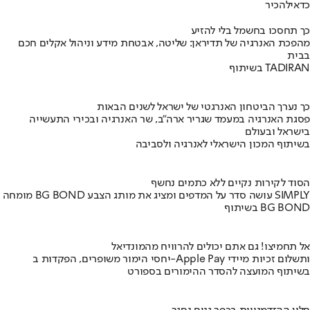
כדאי
להכיר
כך תחסכו בחשמל בלי להזיע
מהפכת האנרגיה של תדיראן: שליטה, אבטחת מידע וניהול אקלים חכם
בבית
בשיתוף TADIRAN
כך נערך הביטחון האנרגטי של ישראל לשנים הבאות
פסגת האנרגיה במעמד שגריר ארה"ב, שר האנרגיה ובכירי התעשייה
בישראל ובעולם
בשיתוף המכון הישראלי לאנרגיה ולסביבה
הסוד לקירות נקיים ללא כתמים נחשף
מומחה BG BOND עושה סדר על המדפים ומציג את מותג הצבע SIMPLY
בשיתוף BG BOND
אל תחמיצו! גם אתם יכולים להרוויח מהמונדיאל
יחסי הימור משופרים, הפקדות ב-Apple Pay ותשלום זכיות מיידי
בשיתוף המועצה להסדר ההימורים בספורט