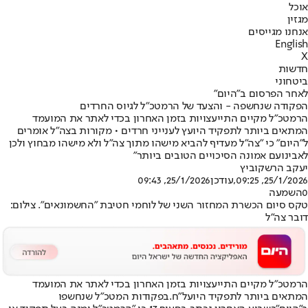
אוכל
מגזין
אנחנו מגייסים
English
X
חדשות
ביטחוני
לאחר הפרסום ב"היום"
הפקודה שנחשפה - והצעד של הרמטכ"ל לגיוס החרדים
הרמטכ״ל מקיים התייעצויות בזמן האחרון בכדי לאתר את המועמד
המתאים ביותר לתפקיד היועץ לענייני חרדים • מקורות בצה״ל אומרים
ל״היום״ כי ״צה״ל מעדיף להביא מישהו מתוך צה״ל ולא מישהו מבחוץ ולכן
לאבינועם אמונה הסיכויים הטובים ביותר״
יעקב הרשקוביץ
25/1/2026, 09:25
,עודכן
25/1/2026, 09:43
0
השמעה
טקס סיום הכשרת המחזור השני של לוחמי חטיבת "החשמונאים". צילום:
דובר צה"ל
הרמטכ״ל מקיים התייעצויות בזמן האחרון בכדי לאתר את המועמד
המתאים ביותר לתפקיד היועל״ח.
בפקודות המטכ״ל שנחשפו