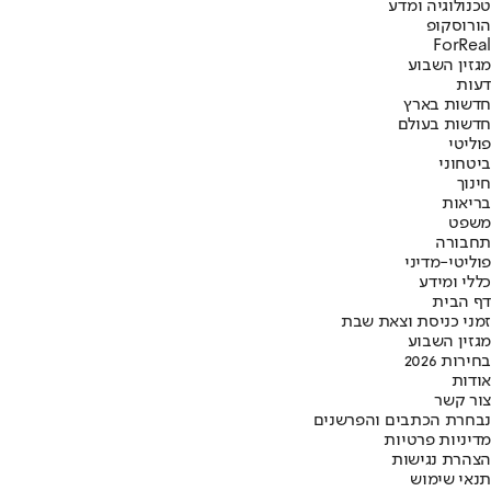
טכנולוגיה ומדע
הורוסקופ
ForReal
מגזין השבוע
דעות
חדשות בארץ
חדשות בעולם
פוליטי
ביטחוני
חינוך
בריאות
משפט
תחבורה
פוליטי-מדיני
כללי ומידע
דף הבית
זמני כניסת וצאת שבת
מגזין השבוע
בחירות 2026
אודות
צור קשר
נבחרת הכתבים והפרשנים
מדיניות פרטיות
הצהרת נגישות
תנאי שימוש