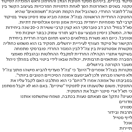
פיקוד בכירים, ביניהם מפקד חטיבת הגולן והחרמון וראש המכללה לפיקוד
טקטי. בשנים האחרונות הפך לאחת הדמויות המרכזיות בעיצוב הקשר בין
צה"ל למגזר החרדי, כשהוביל את הקמת חטיבת "חשמונאים" שהיא
החטיבה החרדית הראשונה בצה"ל. אמונה מביא עמו ניסיון עשיר בפיקוד
קרבי לצד מומחיות ייחודית בבניית אמון וגיוס אוכלוסיות דתיות.
סא"ל במיל' הרב דב פוברסקי הוא קצין קרבי ששירת כ-20 שנה ביחידות
שדה, המשלב ניסיון מבצעי עם רקע תורני עמוק כבוגר ישיבות מיר
ופוניבז'. כיום הוא משרת במילואים כראש תחום חברה חרדית ביחידת
הקישור של פיקוד העורף לעיריית ירושלים, תפקיד בו הוא משמש כחוליה
מקשרת אסטרטגית בין צה"ל לבין המגזר החרדי. פוברסקי מתמחה
בשיקוף אתגרי הקהילה החרדית למקבלי ההחלטות ובהובלת מאמצי
הסברה מותאמים תרבותית, יכולות שבאו לידי ביטוי בולט במהלך ניהול
משבר הקורונה בירושלים.
מקורות בצה״ל אומרים ל״היום״ כי ״צה״ל מעדיף להביא מישהו מתוך צה״ל
ולא מישהו מבחוץ ולכן לאבינועם אמונה הסיכויים הטובים ביותר״.
בסביבתו של אמונה אמרו ל״היום״ כי הוא מתלבט האם לקבל עליו את
התפקיד, משום שלטענתו אין לתפקיד "שיניים". באם הוא לא יקבל מסתמן
כי תא״ל ארי סינגר יקבל את התפקיד.
טעינו? נתקן! אם מצאתם טעות בכתבה, נשמח שתשתפו אותנו
מדורים
ספורט
תרבות ובידור
לייף סטייל
אוכל
תיירות