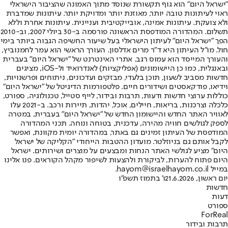
"ישראל היום" הוא גוף תקשורת שנוסד מתוך האמונה שהציבור הישראלי
ראוי לעיתונות טובה יותר, מאוזנת יותר ומדויקת יותר. עיתונות שמדברת
ולא צועקת. עיתונות אמינה, אובייקטיבית ועניינית. עיתונות אחרת וללא
תשלום. המהדורה המודפסת הראשונה פורסמה ב-30 ביולי 2007, וב-2010
הפך "ישראל היום" לעיתון הישראלי בעל שיעור החשיפה הגבוה ביותר בימי
חול. מו"ל העיתון היא ד"ר מרים אדלסון. העורך הראשי הוא עמר לחמנוביץ,
והעורך המייסד הוא עמוס רגב. אתרי האינטרנט של "ישראל היום" בעברית
ובאנגלית, כמו כן היישומונים (אפליקציות) לאנדרואיד ול-iOS, מציגים
חדשות מסביב לשעון, תוכן בלעדי, מבזקים ועדכונים, ניתוחים ופרשנויות,
וידיאו, פודקאסטים ושידורים חיים. פלטפורמות הדיגיטל של "ישראל היום"
כוללות ערוצי חדשות ודעות, תרבות ובידור, לייף סטייל, טכנולוגיה, ספורט,
כלכלה וצרכנות, בריאות, חיילים, אוכל, יהדות, תיירות ורכב. ב-2021 עלו
לאוויר האתר החדש והיישומון החדש של "ישראל היום" בעברית, במטרה
לספק לגולשים חוויה מהירה, עדכנית, בטוחה ונוחה. תכני המהדורה
המודפסת של העיתון זמינים גם באתר, במהדורה יומית מקוונת, ואפשר
לקבל אותם גם בניוזלטר. מועדון ההטבות הייחודי "הקליקה של ישראל
היום" מציע לגולשי האתר הנחות ומבצעים על מוצרים ושירותים. ישראל
היום פתוח להערות, לביקורת ולהצעות לשיפור מקהל הקוראים. פנו אלינו
במייל hayom@israelhayom.co.il.
יום ראשון, 21.6.2026
ו' בתמוז תשפ"ו
חדשות
דעות
ספורט
ForReal
תרבות ובידור