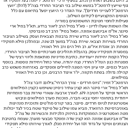
ב״היום״
בשבוע האחרון נכתב בסעיף 17 כי "הרמטכ"ל ימנה בעל תפקיד או
גוף שייעץ לרמטכ"ל בנושא שילוב בני הציבור החרדי בצה"ל (להלן: 'יועץ
הרמטכ"ל לענייני חרדים')". עוד הוגדר כי היועץ יפעל בתיאום עם כלל
הגופים המקצועיים לקידום השילוב.
פעילות לוחמי חטיבת החשמונאים בסוריה
אלו השמות שעלו לדיון - סא״ל במיל הרב ליאור ברדע, תא״ל במיל ארי
סינגר, אל״מ אבינועם אמונה, וסאל במיל׳ הרב דב פוברסקי.
סא״ל במיל׳ הרב ליאור ברדע שירת ברבנות הצבאית ועסק בשילוב הציבור
החרדי בשירות הצבאי. שירת בצה״ל במשך 23 שנה, ובמהלכן מילא תפקידי
מפתח: רב אוגדת איו״ש, רב חיל הים ורב חיל האוויר.
במסגרת תפקידיו עסק בהובלת תהליכים מערכתיים מול הציבור החרדי,
כולל הקמת יחידות ייעודיות, כתיבת מדיניות מותאמת וליווי רציף של
מסגרות כגון הנח״ל החרדי, נצח יהודה, שחר כחול ויחידות נוספות. בנוסף
הוביל כנסים, ימי עיון וימי הפוגה לחיילים ומפקדים. באזרחות משמש כרב
קהילה גדולה בפתח תקווה, יו״ר איגוד הרבנים, וכן כרב חיל האוויר
במילואים.
הרמטכ"ל זמיר: "גיוס חרדים - צורך הכרחי",צילום: דובר צה"ל
תא"ל במיל׳ ארי סינגר הוא קצין עתיר ניסיון ששימש כקצין המילואים
הראשי ופיקד על חטיבה 679. לאורך ארבעה עשורי שירות צבר מומחיות
ייחודית בתחומי יחסי צבא-חברה, מוכנות מערך המילואים וגיבוש
אסטרטגיות לגיוס חרדים. סינגר, בוגר קורס מח"טים ותוכנית מנהיגות
באוניברסיטת הרווארד, מביא עמו שילוב של פיקוד שטח בכיר לצד יכולות
מטה ואסטרטגיה הממוקדות בחיזוק הלכידות והכשירות של צה"ל.
אל"מ אבינועם אמונה הוא קצין שדה ומפקד מבצעי מוערך, שצמח בחטיבת
הצנחנים ופיקד על גדוד 101 ועל יחידת מגלן. לאורך שירותו מילא תפקידי