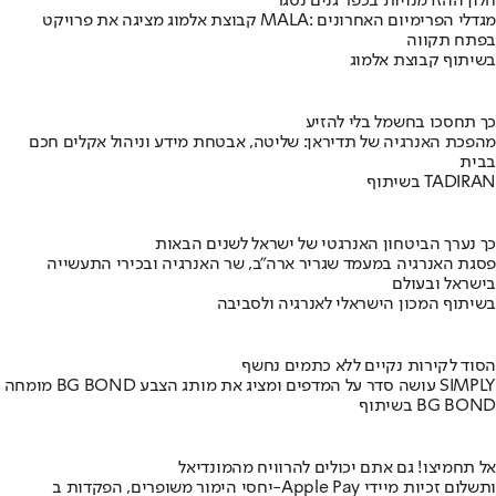
חלון ההזדמנויות בכפר גנים נסגר
קבוצת אלמוג מציגה את פרויקט MALA: מגדלי הפרימיום האחרונים
בפתח תקווה
בשיתוף קבוצת אלמוג
כך תחסכו בחשמל בלי להזיע
מהפכת האנרגיה של תדיראן: שליטה, אבטחת מידע וניהול אקלים חכם
בבית
בשיתוף TADIRAN
כך נערך הביטחון האנרגטי של ישראל לשנים הבאות
פסגת האנרגיה במעמד שגריר ארה"ב, שר האנרגיה ובכירי התעשייה
בישראל ובעולם
בשיתוף המכון הישראלי לאנרגיה ולסביבה
הסוד לקירות נקיים ללא כתמים נחשף
מומחה BG BOND עושה סדר על המדפים ומציג את מותג הצבע SIMPLY
בשיתוף BG BOND
אל תחמיצו! גם אתם יכולים להרוויח מהמונדיאל
יחסי הימור משופרים, הפקדות ב-Apple Pay ותשלום זכיות מיידי