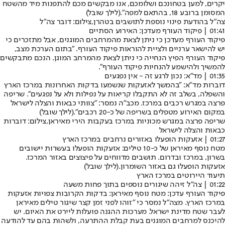
יקרים, למען בטחונכם ושלומכם, אנו מבקשים מכם להתפנות מיד מהשטח
המסומן ברובע 18, בהתאם למפה".
(לילך שובל)
צה״ל בהודעת פינוי נוספת לתושבים בטהרן,צילום: דובר צה"ל
01:41 | פיקוד העורף מעדכן: האירוע הסתיים
פיקוד העורף מעדכן כי ניתן לצאת מהמרחבים המוגנים, אבל מתזכרים כי
יש להישאר ערניים ולציית להוראות פיקוד העורף. "בתום הערכת מצב,
פיקוד העורף הפיץ הנחייה כי ניתן לצאת מהמרחב המוגן. הנכם מתבקשים
להמשיך ולהישמע להנחיות פיקוד העורף".
01:35 | מד"א: נכון לרגע זה - אין נפגעים
דוברות מד"א: "בהמשך לאזעקות שנשמעו בדקות האחרונות במרכז הארץ
והשפלה, בשלב זה לא התקבלו קריאות על נפילות ולא על נפגעים". שריפה
פרצה במגרש רכבים במרכז. מכב"ה נמסר: "צוותי כבאות והצלה לישראל
במקום האירוע מטפלים בשריפה של כ-20 רכבים".
(לילך שובל)
שריפה פרצה במגרש מכוניות במרכז בעקבות הירי מאיראן,צילום: דוברות
כבאות והצלה לישראל
01:27 | אזעקות הופעלו באזורים נרחבים במרכז הארץ
מטח נוסף מאיראן של כ-10 טילים: אזעקות הופעלו בעשרות יישובים
בשרון, במרכז ובדרום. תושבים מדווחים על פיצוצים באזור המרכז.
אזעקות הופעלו גם באזור השומרון.
(לילך שובל)
תיעוד היירוטים במרכז הארץ
01:22 | צה"ל זיהה שיגורים נוספים בתוך פחות משעה
פיקוד העורף עדכן: מטח נוסף מאיראן: בדקות הקרובות צפויות אזעקות
במרכז הארץ. מצה"ל נמסר כי "זוהו לפני זמן קצר שיגור טילים מאיראן
לעבר שטח מדינת ישראל. מערכות ההגנה פועלות ליירט את האיום. יש
להיכנס למרחבים המוגנים בעת קבלת ההתרעה, ולשהות בהם עד להודעה