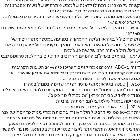
קשות על מצבו וגורמת לו לדאגה של ממש מתרחיש של טעות אסטרטגית
בעקבות הפגיעה ברבים מהבכירים שסבבו אותו.
חמינאי. דואג מהתקיפות הישראליות והפגיעות של הבכירים סביבו,צילום:
רויטרס/אף.פי.אי
08:01 | במהלך הלילה: חיל האוויר יירט 3 כטב״מים בלתי מאויישים ששוגרו
מאיראן
תקיפת צה''ל באיראן הלילה התמקדה בפגיעה במספר אתרי ייצור של
אמצעי לחימה של המשטר האיראני. במהלך תקיפתה של איראן חזרה את
ישראל, חיל האוויר יירט שלושה כטב"מים.
07:48 | גורמים בארה"ב: היומיים הקרובים קריטיים בהחלטת טראמפ לגבי
איראן
דיווח ב-ABC: גורמים אמריקניים העריכו כי 24-48 השעות הקרובות
תהיינה קריטיות בקביעה האם פתרון דיפלומטי עם איראן אפשרי - או
שמא הנשיא עשוי לפתוח בפעולה צבאית.
07:35 | טענה באיראן: אנשי מוסד הציתו שריפה במגדל בטהרן
סוכנות "טהרן טיימס" מדווחת כי סוכנים המקושרים למוסד הציתו אש ליד
מגדל מילאד שבבירת איראן "על מנת ליצור כאוס".
השריפה במגדל מילאד,צילום: רשתות ערביות
07:16 | חיל האוויר תקף אתר צנטרפיגות
יותר מ-50 מטוסי קרב של חיל האוויר, בהכוונה מודיעינית מדויקת של אגף
המודיעין, השלימו בשעות האחרונות סדרת תקיפות של מטרות צבאיות
במרחב טהראן. במסגרת המאמץ הנרחב לפגוע בתכנית לפיתוח הנשק
הגרעיני האיראני, הותקף אתר לייצור צנטריפוגות בטהראן, שנועדו לאפשר
למשטר האיראני להרחיב את היקף וקצב העשרת האורניום שלו לצורך