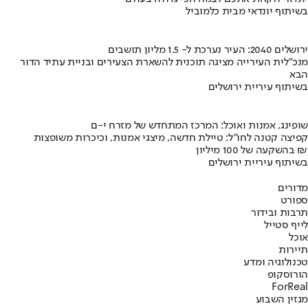
בשיתוף יונדאי מבית כלמוביל
ירושלים 2040: העיר נערכת ל- 1.5 מליון תושבים
מנכ"לית העירייה מציגה תוכנית להשארת הצעירים ובניית עתיד הדור
הבא
בשיתוף עיריית ירושלים
שופינג, אמנות ואוכל: המרכז המתחדש של מזרח י-ם
קפיצה קטנה לחו"ל: טיילת חדשה, מיצגי אמנות, וכיכרות משופצות
בהשקעה של 100 מיליון ₪
בשיתוף עיריית ירושלים
מדורים
ספורט
תרבות ובידור
לייף סטייל
אוכל
תיירות
טכנולוגיה ומדע
הורוסקופ
ForReal
מגזין השבוע