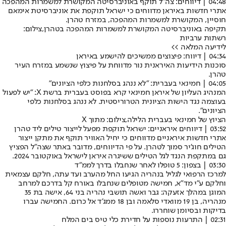
04:48 | דיווחים: צה"ל תוקף באוניברסיטה המקושרת למשמרות המהפכה
אתרי חדשות באיראן מדווחים כי ישראל תוקפת את אוניברסיטת אימאם
חוסיין, המקושרת למשמרות המהפכה, במזרח טהרן.
תקיפה באוניברסיטה המקושרת למשמרות המהפכה בטהרן,צילום:
רשתות ערביות
לידיעה המלאה >>
04:34 | דיווח: פיצוצים ממשיכים להישמע באיראן
סוכנות הידיעות האיראנית נור מדווחת על פיצוץ שנשמע במזרח העיר
טהרן.
04:05 | חמינאי בעברית: "לא ננהג בסלחנות כלפי הציונים"
המנהיג העליון של איראן חמינאי קרא בפוסט בעברית ברשת X: "יש לפעול
בעוצמה נגד הישות הציונית הטרוריסטית. לא ננהג בסלחנות כלפי
הציונים".
הציוץ של חמינאי בעברית הלילה,צילום: מתוך X
03:52 | דיווחים איראניים: ישראל תוקפת מפעל לייצור טילים ליד טהרן
אתרי חדשות איראניים מדווחים כי יחיל האוויר תוקף את מתקן ייצור
הטילים חוג'יר סמוך לטהרן. על פי הדיווחים, מדובר באתר שצה"ל הפציץ
גם במתקפת הנגד לגל הטילים ששיגרה איראן לישראל באוקטובר 2024.
03:30 | בצפון: 5 טופלו לאחר שנחבלו בדרך לממ"ד
למרכז הרפואי לגליל בנהריה הגיעו החל מהערב ועד עתה, חלקם עצמאית
וחלקם ע״י מד״א, חמישה מטופלים שנחבלו באורח קל בדרכם למרחב
המוגן במהלך אזעקה: גבר ואשה תושבי נהריה בני 64, אישה בת 35
מנהריה, בן 19 מוואדי סלאמה ובן 18 ממג'ד אל כרום. החמישה עברו
בדיקות ובסיומן שוחררו.
02:31 | התרעות נוספות על חדירת כלי טיס בים המלח