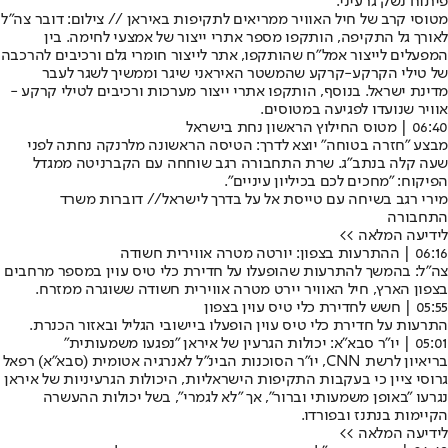
פיתוח נשק גרעיני.
מטוסי קרב של חיל האוויר ממריאים לתקיפות באיראן // צילום: דובר צה"ל
לאורך גל התקיפה, הותקפו מספר אתרי ייצור של אמצעי לחימה. בין
המפעלים לייצור אמל"ח שהותקפו, אתר לייצור חומרי גלם ורכיבים להרכבה
של טילי הקרקע-קרקע שהמשטר האיראני שיגר וממשיך לשגר לעבר
מדינת ישראל. בנוסף, הותקפו אתרי ייצור מערכות ורכיבים לטילי קרקע -
אוויר שנועדו לפגיעה במטוסים.
06:40 | מטוס החילוץ הראשון נחת בישראל
מבצע "חזרה בטוחה" יוצא לדרך: הטיסה הראשונה מלרנקה נחתה לפני
שעה קלה בנתב"ג. שרת התחבורה רגב שוחחה עם הקברניטה ממגדל
הפיקוח: "מחכים לכם בכיליון עיניים".
מירי רגב בשיחה עם טייסת אל על בדרך לישראל// דוברות משרד
התחבורה
לידיעה המלאה >>
06:16 | ההתרעות בצפון: יורטה מטרה אווירית חשודה
צה"ל: בהמשך להתרעות שהופעלו על חדירת כלי טיס עוין במספר מרחבים
בצפון הארץ, חיל האוויר יירט מטרה אווירית חשודה ששוגרה ממזרח.
05:55 | חשש לחדירת כלי טיס עוין בצפון
התרעות על חדירת כלי טיס עוין הופעלו ביישובי הגליל ובאזור הכנרת.
05:01 | יו"ר סבא"א: יכולות הגרעין של איראן "נפגעו משמעותית"
בריאיון לרשת CNN, יו"ר הסוכנות הבינ"ל לאנרגיה אטומית (סבא"א) רפאל
גרוסי ציין כי בעקבות התקיפות הישראליות, היכולות הגרעיניות של איראן
נגרעו "באופן משמעותי וברור", אך "לא לגמרי", בשל יכולות ההעשרה
הקיימות בנתנז ובפורדו.
לידיעה המלאה >>