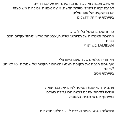
שופינג, אמנות ואוכל: המרכז המתחדש של מזרח י-ם
קפיצה קטנה לחו"ל: טיילת חדשה, מיצגי אמנות, וכיכרות משופצות
בהשקעה של 100 מיליון ₪
בשיתוף עיריית ירושלים
כך תחסכו בחשמל בלי להזיע
מהפכת האנרגיה של תדיראן: שליטה, אבטחת מידע וניהול אקלים חכם
בבית
בשיתוף TADIRAN
מאחורי הקלעים של הטעם הישראלי
איך אסם הפכה את תקופת הצנע והמחסור הקשה של שנות ה-40 למותג
לאומי?
בשיתוף אסם
אתם עוד לא שם? הטיסה למונדיאל כבר יצאה
יונדאי לוקחת אתכם לבמה הכי גדולה בעולם
בשיתוף יונדאי מבית כלמוביל
ירושלים 2040: העיר נערכת ל- 1.5 מליון תושבים