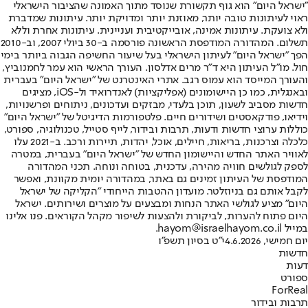
"ישראל היום" הוא גוף תקשורת שנוסד מתוך האמונה שהציבור הישראלי
ראוי לעיתונות טובה יותר, מאוזנת יותר ומדויקת יותר. עיתונות שמדברת
ולא צועקת. עיתונות אמינה, אובייקטיבית ועניינית. עיתונות אחרת וללא
תשלום. המהדורה המודפסת הראשונה פורסמה ב-30 ביולי 2007, וב-2010
הפך "ישראל היום" לעיתון הישראלי בעל שיעור החשיפה הגבוה ביותר בימי
חול. מו"ל העיתון היא ד"ר מרים אדלסון. העורך הראשי הוא עמר לחמנוביץ,
והעורך המייסד הוא עמוס רגב. אתרי האינטרנט של "ישראל היום" בעברית
ובאנגלית, כמו כן היישומונים (אפליקציות) לאנדרואיד ול-iOS, מציגים
חדשות מסביב לשעון, תוכן בלעדי, מבזקים ועדכונים, ניתוחים ופרשנויות,
וידיאו, פודקאסטים ושידורים חיים. פלטפורמות הדיגיטל של "ישראל היום"
כוללות ערוצי חדשות ודעות, תרבות ובידור, לייף סטייל, טכנולוגיה, ספורט,
כלכלה וצרכנות, בריאות, חיילים, אוכל, יהדות, תיירות ורכב. ב-2021 עלו
לאוויר האתר החדש והיישומון החדש של "ישראל היום" בעברית, במטרה
לספק לגולשים חוויה מהירה, עדכנית, בטוחה ונוחה. תכני המהדורה
המודפסת של העיתון זמינים גם באתר, במהדורה יומית מקוונת, ואפשר
לקבל אותם גם בניוזלטר. מועדון ההטבות הייחודי "הקליקה של ישראל
היום" מציע לגולשי האתר הנחות ומבצעים על מוצרים ושירותים. ישראל
היום פתוח להערות, לביקורת ולהצעות לשיפור מקהל הקוראים. פנו אלינו
במייל hayom@israelhayom.co.il.
יום חמישי, 4.6.2026
י"ט בסיון תשפ"ו
חדשות
דעות
ספורט
ForReal
תרבות ובידור