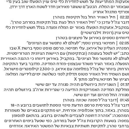
אזעקות המתריעות על חשש לחדירת כלי טיס עוין הופעלו שוב בעין גדי
שבאזור ים המלח. הכטב"ם ששוגר מאיראן חדר לשטח הארץ דרך ירדן,
ומרדף מתנהל אחריו.
02:22 | חיל האוויר החל בגל תקיפות בטהרן
דובר צה"ל עדכן כי "חיל האוויר החל כעת בגל תקיפות במרחב טהרן".
במקביל, אזעקות הופעלו באזור ים המלח ומצדה בגלל חשש לחדירת כלי
טיס עוין.
(רונית זילברשטיין)
דיווחים נוספים באיראן על פיצוצים בטהרן
02:05 | חמינאי בציוץ נוסף: "לעולם לא נתפשר עם הציונים"
המנהיג העליון של איראן, עלי חמינאי, פרסם פוסט נוסף ברשת X שבו
כתב: "יש לטפל בעוצמה (ובתקיפות) עם היישות הציונית הטרוריסטית.
לעולם לא נתפשר מול הציונים". במקביל, באיראן דיווחו כי ההגנה האווירית
הופעלה באזור העיר משהד שבצפון-מזרח המדינה. מדובר ביעד התקיפה
הרחוק ביותר של צה"ל במלחמה עם איראן, כ-2,300 קילומטרים מישראל,
ושם השמיד חיל האוויר מטוס תדלוק לפני כשלושה ימים.
לידיעה המלאה
הציוץ של חמינאי,צילום: מתוך X
01:57 | השגרירות בירושלים תהיה סגורה עד יום שישי
מחלקת המדינה האמריקנית הודיעה כי שגרירות ארה"ב בירושלים תהיה
סגורה החל מהיום ועד יום שישי.
01:45 |
דובר צה"ל מפנה שכונה בטהרן
דובר צה"ל בפרסית פרסם הודעת פינוי נוספת לתושבים ברובע ה-18
בטהרן. באזור, בתוך אוכלוסיה אזרחית, יש מתקנים צבאיים של משמרות
המהפכה: "אזהרה דחופה לעובדים ולשוהים ברובע, בהתאם למסומן
במפה: בשעות הקרובות צה"ל יפעל במרחב, כפי שפעל בימים האחרונים
ברחבי טהרן, לתקיפת תשתיות צבאיות של המשטר האיראני. אזרחים