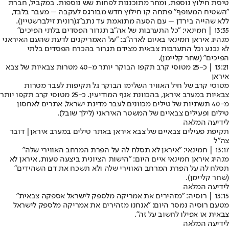
טיסת חילוץ נוספת, ומחר מתוכננות לפחות שש נוספות. במקביל, חברת
"השטיח המעופף" פתחה קו חילוץ חדש מבורגס לעקבה – מעבר בלבד,
ללא שהייה בירדן – עם הסעה מתואמת עד נתב"ג
(רונית זילברשטיין).
13:35 | חמינאי: "כל התערבות של אה"ב תגרור הפסדים בלתי הפיכים"
מנהיג איראן חמינאי באיום לארה"ב: "על האמריקנים לדעת שהעם האיראני
לא נכנע וכל התערבות צבאית מצידם תגרור בהכרח הפסדים בלתי
הפיכים" (
שחר קליימן
).
13:21 | כ-25 מטוסי קרב תקפו הבוקר יותר מ-40 מטרות צבאיות של צבא
איראן
מטוסי קרב של חיל האוויר השלימו הבוקר גל תקיפות לעבר מטרות
צבאיות במערב איראן, בהכוונת אגף המודיעין. כ-25 מטוסי קרב תקפו יותר
מ-40 תשתיות של טילים מכוונים לעבר מדינת ישראל, אתרים לאחסון
טילים ופעילים צבאיים של המשטר האיראני (
לילך שובל
).
לידיעה המלאה
תקיפת פעילים צבאיים של צבא איראן באתר טילים במערב איראן| דובר
צה"ל
13:17 | חמינאי: "איראן לא תסלח לה על הפרת המרחב האווירי שלה"
מנהיג איראן חמינאי איים היום: "הישות הציונית ביצעה טעות, איראן לא
תסלח לה על הפרת המרחב האווירי שלה ולא תשכח את דם השהידים"
(
שחר קליימן
).
לידיעה המלאה
13:15 | רוסיה: "מזהירים את אמריקה מלספק לישראל אספקה צבאית"
מטעם רוסיה נמסר היום: "אנחנו מזהירים את אמריקה מלספק לישראל
צבאית או אפילו לחשוב על זה".
לידיעה המלאה