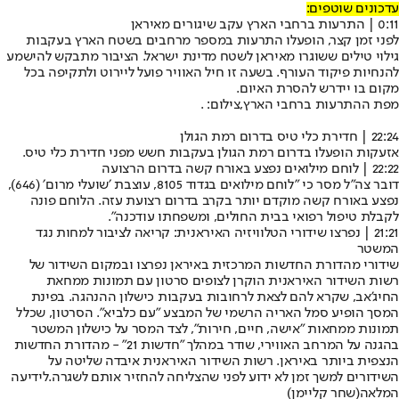
עדכונים שוטפים:
0:11 | התרעות ברחבי הארץ עקב שיגורים מאיראן
לפני זמן קצר, הופעלו התרעות במספר מרחבים בשטח הארץ בעקבות
גילוי טילים ששוגרו מאיראן לשטח מדינת ישראל. הציבור מתבקש להישמע
להנחיות פיקוד העורף. בשעה זו חיל האוויר פועל ליירוט ולתקיפה בכל
מקום בו יידרש להסרת האיום.
מפת ההתרעות ברחבי הארץ,צילום: .
22:24 | חדירת כלי טיס בדרום רמת הגולן
אזעקות הופעלו בדרום רמת הגולן בעקבות חשש מפני חדירת כלי טיס.
22:22 | לוחם מילואים נפצע באורח קשה בדרום הרצועה
דובר צה"ל מסר כי "לוחם מילואים בגדוד 8105, עוצבת ׳שועלי מרום׳ (646),
נפצע באורח קשה מוקדם יותר בקרב בדרום רצועת עזה. הלוחם פונה
לקבלת טיפול רפואי בבית החולים, ומשפחתו עודכנה".
21:21 | נפרצו שידורי הטלוויזיה האיראנית: קריאה לציבור למחות נגד
המשטר
שידורי מהדורת החדשות המרכזית באיראן נפרצו ובמקום השידור של
רשות השידור האיראנית הוקרן לצופים סרטון עם תמונות ממחאת
החיג'אב, שקרא להם לצאת לרחובות בעקבות כישלון ההנהגה. בפינת
המסך הופיע סמל האריה הרשמי של המבצע "עם כלביא". הסרטון, שכלל
תמונות ממחאות "אישה, חיים, חירות", לצד המסר על כישלון המשטר
בהגנה על המרחב האווירי, שודר במהלך "חדשות 21" - מהדורת החדשות
הנצפית ביותר באיראן. רשות השידור האיראנית איבדה שליטה על
השידורים למשך זמן לא ידוע לפני שהצליחה להחזיר אותם לשגרה.
לידיעה
המלאה
(שחר קליימן)