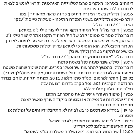
דיווחים באיראן: האקרים פרצו לטלוויזיה האיראנית וקראו לאנשים לצאת
לרחובות // רשתות ערביות
20:35 | תדלוק בשמי המזרח התיכון: כך זה נראה מהאוויר | צפו
יותר מ-600 תדלוקים בשמי המזרח התיכון - פעילות טייסת ״ענקי
המדבר״ // דובר צה"ל
20:22 | דובר צה"ל: חיל האוויר תקף אתר לייצור טילי נ״ט באיראן
דובר צה״ל מסר כי מטוסי קרב של חיל האוויר תקפו אתר לייצור טילי נ״ט
באיראן, אשר שימש את המשטר האיראני להעברת אמצעי לחימה לארגון
הטרור חיזבאללה. הוא הוסיף כי לאיראן עדיין יכולות משמעותיות,
ממשיכים לתקוף בטהרן (
לילך שובל
).
דובר צה"ל: "אנחנו מתמקדים בטהרן" // דובר צה"ל
20:14 | טיל ששוגר מעזה נפל בשטח פתוח
דובר צה"ל: בהמשך להתרעות שהופעלו בנירים, זוהה שיגור שחצה משטח
רצועת עזה לעבר שטח המדינה ונפל בשטח פתוח, אין נפגעים
(לילך שובל)
20:02 | הותר לפרסום: סמ״ר סתו חלפון, בן 20, מפתח תקווה, לוחם בגדוד
ההנדסה הקרבית 603, נפל בקרב בדרום רצועת עזה
סמ"ר סתו חלפון,צילום: ללא
19:55 | פיקוד העורף אישר לצאת מהמרחב המוגן
אחרי שלא דווח על נפילות או נפגעים פיקוד העורף מאשר לצאת
מהמרחבים המוגנים.
19:46 | במד"א מעדכנים כי בשלב זה לא התקבלו דיווחים על נפילות או
נפגעים.
19:31 | צה"ל: זוהו שיגורים מאיראן לעבר ישראל
מפת האזעקות,צילום: ללא קרדיט
19:00 | שר החוץ האיראני: "לא נשלחה משלחת מו"מ לעומאן"