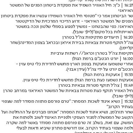
16:27 | כ"ץ: חיל האוויר השמיד את מפקדת ביטחון הפנים של המשטר
האיראני
שר הביטחון אמר כי "מטוסי חיל האוויר השמידו עכשיו את מפקדת ביטחון
הפנים של המשטר האיראני - זרוע הדיכוי המרכזית של הדיקטטור
האיראני. ‏כפי שהבטחנו - נמשיך לפגוע בסמלי שלטון ונכה במשטר
האייתולות בכל מקום"
(לילך שובל)
.
16:20 | תיעודים מתקיפות צה"ל בטהרן
צה"ל תוקף מטרות צבאיות בבירת איראן ובכראג' בצפון המדינה
(שחר
קליימן).
תקיפות צה"ל בטהרן וכראג'// רשתות ערביות
16:00 | יורט הכטב"ם ברמת הגולן
אחרי שנשמעו אזעקות בצפון הארץ מחשש לחדירת כלי טיס עוין -
הכטב"ם יורט על ידי צה"ל (
עידן אבני
).
15:53 | אזעקות ברמת הגולן
אזעקות נשמעו כעת ברמת הגולן מחשש לחדירת כלי טיס עוין.
15:49 | צה''ל תוקף מטרות צבאיות בטהרן
חיל האוויר תוקף כעת מטרות צבאיות של המשטר האיראני במרחב טהרן
(
לילך שובל
).
15:32 | נשיא איגוד לשכות המסחר: "טרם פורסם מתווה מסודר למה שצפוי
בעתיד הקרוב"
שחר תורג'מן, נשיא איגוד לשכות המסחר: ״אנחנו מברכים על ההחלטה ועל
הקשב של הממשלה למגזר העסקי ולפניית האיגוד לשוב ולפתוח את
המשק. עם זאת, בשלב זה טרם פורסם מתווה מסודר באשר למה שקרה
ולמה שצפוי בעתיד הקרוב. אנו דורשים פתרון שיביא ודאות לבעלי