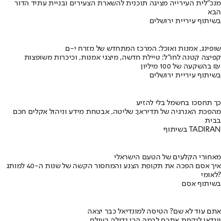
מנכ"לית העירייה מציגה תוכנית להשארת הצעירים ובניית עתיד הדור
הבא
בשיתוף עיריית ירושלים
שופינג, אמנות ואוכל: המרכז המתחדש של מזרח י-ם
קפיצה קטנה לחו"ל: טיילת חדשה, מיצגי אמנות, וכיכרות משופצות
בהשקעה של 100 מיליון ₪
בשיתוף עיריית ירושלים
כך תחסכו בחשמל בלי להזיע
מהפכת האנרגיה של תדיראן: שליטה, אבטחת מידע וניהול אקלים חכם
בבית
בשיתוף TADIRAN
מאחורי הקלעים של הטעם הישראלי
איך אסם הפכה את תקופת הצנע והמחסור הקשה של שנות ה-40 למותג
לאומי?
בשיתוף אסם
אתם עוד לא שם? הטיסה למונדיאל כבר יצאה
יונדאי לוקחת אתכם לבמה הכי גדולה בעולם