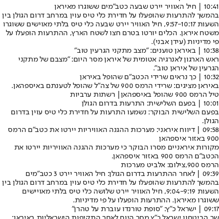
10:41 | חיל האוויר יירט שבעה כטב״מים ששוגרו מאיראן
בהמשך להתרעות שהופעלו על חדירת כלי טיס עוין במרחב דרום הגולן בין
השעות 9:57-10:17, חיל האוויר יירט שבעה כלי טיס בלתי מאוישים ששוגרו
משטח איראן. הכלים יורטו בטרם חצו לשטח הארץ, ההתרעות הופעלו על
פי מדיניות (
עידן אבני
).
10:38 | באיראן טוענים: "מצב מתקני הגרעין טוב"
ראש הארגון לאנרגיה אטומית של איראן מסר היום: "מצבם של מתקני
הגרעין של איראן טוב".
10:32 | כך נראים שרידי הכטב"ם שהופל באיראן
באיראן מציגים: שרידי הרמס 900 של צה״ל שהופל לטענתם באיספהאן.
טיל הרמס 900 שהופל באיספהאן| רשתות ערביות
10:01 | בפעם השלישית: התרעות בדרום הגולן
בפעם השלישית הבוקר: נשמעו התרעות על חדירת כלי טיס עוין בדרום
הגולן.
09:58 | דיווח איראני: מערכות ההגנה האוויריות יירטו את כטב"ם הרמס
900 באזור איספהאן
מקורות איראניים מסרו הבוקר כי מערכות ההגנה האוויריות יירטו את
הכטב"ם הרמס 900 באזור איספהאן.
הרמס 900,צילום: אלביט מערכות
09:39 | לאחר ההתרעות בדרום הגולן: חיל האוויר יירט 3 כטב"מים
בהמשך להתרעות שהופעלו על חדירת כלי טיס עוין במרחב דרום הגולן בין
השעות 9:04-9:19, חיל האוויר יירט שלושה כלי טיס בלתי מאויישים
ששוגרו מאיראן. ההתרעות הופעלו על פי מדיניות.
09:17 | ישראל כ"ץ: "‏סופת טורנדו עוברת על טהרן"
שר הביטחון ישראל כ"ץ מסר היום לאחר התקיפות הישראליות באיראן: