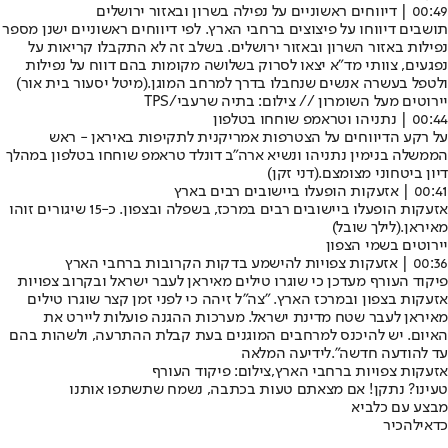
00:49 | דיווחים ראשוניים על נפילה בשרון ובאזור ירושלים
תושבים דיווחו על פיצוצים ברחבי הארץ. לפי דיווחים ראשוניים ישנן מספר
נפילות באזור השרון ובאזור ירושלים. בשלב זה לא התקבלו קריאות על
נפגעים, צוותי מד"א יצאו לסרוק בשלושה מקומות בהם דווח על נפילות
ולטפל בעשרה אנשים שנחבלו בדרך למרחב המוגן.
(מיטל יסעור בית אור)
יירוטים מעל השומרון // צילום: בתיה שרעבי/TPS
00:44 | נתניהו וטראמפ שוחחו בטלפון
על רקע הדיווחים על הצטרפות אמריקנית לתקיפות באיראן - ראש
הממשלה בנימין נתניהו ונשיא ארה"ב דונלד טראמפ שוחחו בטלפון במהלך
דיון ביטחוני מצומצם.
(דני זקן)
00:41 | אזעקות הופעלו ביישובים רבים בארץ
אזעקות הופעלו ביישובים רבים במרכז, בשפלה ובצפון. כ-15 שיגורים זוהו
מאיראן.
(לילך שובל)
יירוטים בשמי הצפון
00:36 | אזעקות צפויות להישמע בדקות הקרובות ברחבי הארץ
פיקוד העורף מעדכן כי שוגרו טילים מאיראן לעבר ישראל ובקרוב צפויות
אזעקות בצפון ובמרכז הארץ. "צה״ל זיהה כי לפני זמן קצר שוגרו טילים
מאיראן לעבר שטח מדינת ישראל. מערכות ההגנה פועלות ליירט את
האיום. יש להיכנס למרחבים המוגנים בעת קבלת ההתרעה, ולשהות בהם
עד להודעה חדשה".
לידיעה המלאה
אזעקות צפויות ברחבי הארץ,צילום: פיקוד העורף
טעינו? נתקן! אם מצאתם טעות בכתבה, נשמח שתשתפו אותנו
מבצע עם כלביא
כדאי
להכיר