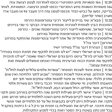
12:29 | 164 משאיות סיוע הומניטרי נכנסו לאחרונה לצפון רצועת עזה
164 משאיות נושאות סיוע הומניטרי נכנסו לצפון הרצועה. המשאיות, לאחר
בדיקה, נסעו על כביש הגדר ונכנסו לצפון עזה דרך מעבר 96 או מעבר ארז
מערב (
שחר קליימן
).
12:22 | סבא"א: שני בניינים לייצור רכיבי צנטרופוגות נהרסו
הסוכנות הבין-לאומית לאנרגיה אטומית אישרה הבוקר כי שני בניינים
בעיר קאראג', ששימשו לייצור רכיבי צנטריפוגות שונים - נהרסו.
12:16 | כך נראה אתר הצנטרופוגות שחוסל באיראן
אילוסטרציה תלת-מימדית של אתר לייצור צנטריפוגות שהותקף במרחב
טהראן| דובר צה"ל
12:08 | הצהרת דובר צה''ל בשידור ישיר
12:02 | גורם ישראלי רשמי: "יש לנו תוכנית לתקוף את תחנת הכוח בפורדו"
"הוול סטריט ג'ורנל" ציטט היום גורם ישראלי רשמי שאמר: "יש לנו תוכנית
לתקוף את תחנת הכוח הגרעינית בפורדו ואנחנו מסוגלים לעשות זאת
בכוחות עצמנו".
11:56 | נשיא איגוד לשכות המסחר: "עשרות אלפים עלולים לצאת לחל''ת"
שחר תורג'מן, נשיא איגוד לשכות המסחר: ״שבוע לתוך הלחימה ואין שום
פתרון כלכלי, שום הסדר או פיצוי למאות אלפי עסקים אשר תוך יום
הושבתו לחלוטין. מי שישלם את המחיר הכבד ביותר הם עשרות אלפי
עובדים, אשר עלולים, החל משבוע הבא, לצאת לחל"ת".
11:51 | פקע"ר אישר לקיים פעילות לסיום שנה הלימודים במרחב מוגן תקני
פיקוד העורף אישר לקיים פעילות סיום השנה לתלמידים בתוך מרחב מוגן
תקני. את הפעילות ניתן לקיים בקבוצות של עד 30 תלמידים ושני אנשי
צוות חינוכי. יש לקיים את הפעילות בו זמנית אך ורק ל 3-4 כיתות במקביל
בכל זמן נתון בשטח בית הספר וזאת בכדי למנוע התקהלות.