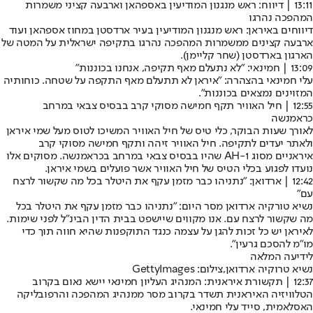
13:11 | דיווח: ראש מנגנון המודיעין באספהאן וארבעה קציני משמרות
המהפכה נהרגו
דיווחים באיראן: ראש מנגנון המודיעין בעיר ארדסטן במחוז אספהאן ועוד
ארבעה קצינים ממשמרות המהפכה נהרגו בתקיפה ישראלית על המטה של
הארגון בארדסטן (
שחר קליימן
).
13:09 | חמינאי: "לא נתעלם מאף תקיפה, אנחנו בכוננות"
עלי חמינאי בהצהרה: "איראן לא תתעלם מאף התקפה על שטחה. כוחותיה
המזוינים נמצאים בכוננות".
12:55 | חיל האוויר תקף חמישה מסוקי קרב בבסיס צבאי במרחב
כראמנשה
לאורך שעות הבוקר, כלי טיס של חיל האוויר המשיכו לטוס מעל שמי איראן
ולאתר יעדים לתקיפה. חיל האוויר זיהה ותקף חמישה מסוקי קרב
איראניים מסוג AH-1 שהיו בבסיס צבאי במרחב בכראמנשה. מסוקים אלו
נועדו לפגוע בכלי הטיס של חיל האוויר אשר פועלים בשמי איראן.
12:42 | ארדואן: "נתניהו כבר מזמן עקף את היטלר בכל מה שקשור לרצח
עם"
נשיא טורקיה ארדואן מסר היום: "נתניהו כבר מזמן עקף את היטלר בכל
מה שקשור לרצח עם. אנו מקווים שיישפט בבית הדין הבינ"ל לפני שימות.
לאיראן יש כל זכות להגן על עצמה כנגד התוקפנות שהיא חווה תוך כדי
מו"מ להסכם גרעין".
לידיעה המלאה
נשיא טרוקיה ארדואן,צילום: GettyImages
12:37 | תקשורת איראנית: המנהיג העליון חמינאי יישא נאום בקרוב
הטלוויזיה האיראנית תשדר בקרוב מסר ממנהיג המהפכה והרפובליקה
האסלאמית, סייד עלי חמינאי.