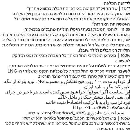
לידיעה המלאה
11:47 | שר החוץ: "התקיפה באיראן התקבלה כמוצא אחרון"
שר החוץ גדעון סער מסר היום במכתב למועצת הביטחון של האו"ם:
"ההחלטה לתקוף את איראן התקבלה כמוצא אחרון לאחר שמוצו כל
האפשרויות האחרות".
11:05 | לוחמי חטיבת גבעתי חיסלו חוליית מחבלים בג׳באליה
באחת מהפעילויות של כוחות צוות הקרב של חטיבת גבעתי בפיקוד אוגדה
162, זוהתה חוליית מחבלי חמאס שנעה לעבר הכוחות מכיוון כפר ג׳באליה.
בשיתוף כלי טיס של חיל האוויר ומכלול האש החטיבתי, הכוחות חיסלו את
חוליית המחבלים (
לילך שובל
).
10:54 | באיראן הוכרז כי החל ממחר כל העברת מכליות נפט תזדקק
לאישורה
איראן עוברת לשלוט על תנועת הנפט של הורמוז: שר הכלכלה האיראני
לשעבר חנדוזי הכריז כי החל ממחר, כל מכליות הנפט ומשלוחי ה-LNG
יזדקקו לאישור של טהרן כדי לעבור דרך מיצר הורמוז.
از فردا‌ به مدت ۱۰۰ روز، هیچ نفتکش و محموله LNG نباید بتواند از تنگه
عبور کند مگر با تایید ایران.
این سیاست اگر "بموقع" اجرا شود تعیین‌کننده است. هر تاخیر در اجرای
آن، یعنی تحمل بیشتر جنگ در داخل خاک.
نبرد ترامپ را باید با ترکیب اقتصاد-امنیت خاتمه
داد.
https://t.co/BWCIe3sAxz
— سید احسان خاندوزی (@Khandoozi_se)
June 17, 2025
10:43 | בישראל מאשרים: הכטב"ם שהופל באיראן הוא ישראלי
בישראל מאשרים שהכטב"ם שהופל באיראן הוא ישראלי: "יש מחירים לכך
שיוזמים ותוקפים״.