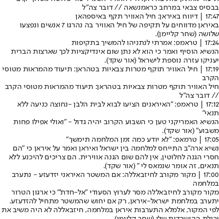
בבסיס צבאי במרחב כראמנשאה // דובר צה"ל
17:47 | דיווח באיראן: חיל האוויר תקף באיספהאן
באיראן מדווחים על תקיפה של חיל האוויר בה נהרגו 7 אנשים ונפצעו
שלושה (
שחר קליימן).
17:24 | טראמפ: אמרתי לנתניהו להמשיך בתקיפות
הנשיא הוסיף ואמר כי הוא לא נתן שום אינדיקציות לכך שארצות הברית
יעניקו עזרה נוספת לישראל (
אור שקד).
17:19 | חיל האוויר תוקף מטרות צבאיות בטהראן: תיעוד מהמראות מטוסי
הקרב
חיל האוויר תוקף מטרות צבאיות בטהראן: תיעוד מהמראות מטוסי הקרב
// דובר צה"ל
17:12 | טראמפ: "האיראנים הציעו לבוא לבית הלבן -נחוצה כניעה ללא
תנאי"
הנשיא האמריקני טען כי השבוע הקרוב יהיה גדול - "ואולי אפילו פחות
משבוע" (
אור שקד).
17:05 | טרמאפ: "לא יודע כמה זמן המלחמה תימשך"
נשיא ארה"ב התייחס למלחמה בין ישראל ואיראן ואמר על איראן כי "הם
חסרי הגנה לחלוטין, אין להם שום הגנה אווירית. הם צריכים להיכנע ללא
תנאים, זה אומר שנמאס לי " (
אור שקד).
17:00 | מקור מקורב לחיזבאללה: אם המשטר האיראני יזדעזע - נתערב
במלחמה
מקור מקורב לחיזבאללה מסר לערוץ הסעודי "אל-חדת'" כי ארגון הטרור
יתערב במלחמת ישראל-איראן, רק אם יחוש שהמשטר מתחיל להזדעזע.
לפי המקור, אלמלא התערבות איראן במלחמה, חיזבאללה לא היה משיב את
יכולת ההישרדות שלו (
שחר קליימן).