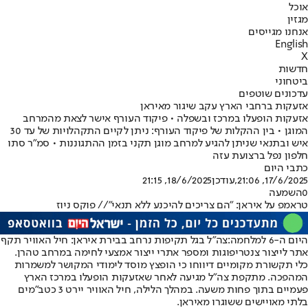
אוכל
מגזין
אנחנו מגייסים
English
X
חדשות
ביטחוני
עדכונים שוטפים
אזעקות ברחבי הארץ עקב שיגור מאיראן
אזעקות הופעלו במרכז ובשפלה • פיקוד העורף אישר לצאת מהמרחב
המוגן • בין ההקלות של פיקוד העורף: ניתן לקיים התקהלויות של עד 30
איש ובתנאי שניתן להגיע למרחב מוגן תקני בזמן ההתגוננות • סמ"ר סתו
חלפון נפל ברצועת עזה
כתבי היום
17/6/2025, 21:06
,עודכן
18/6/2025, 21:15
0
השמעה
טראמפ על איראן: "הם צריכים להיכנע ללא תנאי"// פוקס ניוז
היום ה-6 למלחמה:
צה"ל בגל תקיפות נרחב בבירת איראן: חיל האוויר תקף
אתר לייצור צנטריפוגות ומספר אתרי ייצור אמצעי לחימה במרחב טהרן.
כלי תקשורת מקומיים דיווחו כי הופצץ מוסד לימודי המקושר למשמרות
המהפכה. מתקפת צה"ל מגיעה לאחר שאזעקות הופעלו במרכז הארץ
פעמיים בתוך פחות משעה. במהלך הלילה, חיל האוויר יירט 3 כטב״מים
בלתי מאויישים ששוגרו מאיראן.