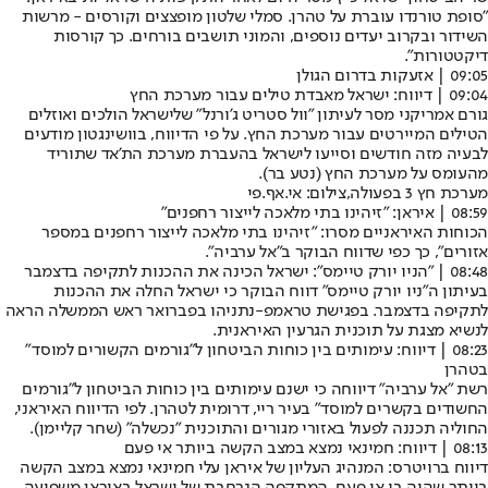
"‏סופת טורנדו עוברת על טהרן. ‏סמלי שלטון מופצצים וקורסים - מרשות
השידור ובקרוב יעדים נוספים, והמוני תושבים בורחים. ‏כך קורסות
דיקטטורות".
09:05 | אזעקות בדרום הגולן
09:04 | דיווח: ישראל מאבדת טילים עבור מערכת החץ
גורם אמריקני מסר לעיתון "וול סטריט ג'ורנל" שלישראל הולכים ואוזלים
הטילים המיירטים עבור מערכת החץ. על פי הדיווח, בוושינגטון מודעים
לבעיה מזה חודשים וסייעו לישראל בהעברת מערכת הת'אד שתוריד
מהעומס על מערכת החץ (
נטע בר
).
מערכת חץ 3 בפעולה,צילום: אי.אף.פי
08:59 | איראן: "זיהינו בתי מלאכה לייצור רחפנים"
הכוחות האיראניים מסרו: "זיהינו בתי מלאכה לייצור רחפנים במספר
אזורים", כך כפי שדווח הבוקר ב"אל ערביה".
08:48 | "הניו יורק טיימס": ישראל הכינה את ההכנות לתקיפה בדצמבר
בעיתון ה"ניו יורק טיימס" דווח הבוקר כי ישראל החלה את ההכנות
לתקיפה בדצמבר. בפגישת טראמפ-נתניהו בפברואר ראש הממשלה הראה
לנשיא מצגת על תוכנית הגרעין האיראנית.
08:23 | דיווח: עימותים בין כוחות הביטחון ל"גורמים הקשורים למוסד"
בטהרן
רשת "אל ערביה" דיווחה כי ישנם עימותים בין כוחות הביטחון ל"גורמים
החשודים בקשרים למוסד" בעיר ריי, דרומית לטהרן. לפי הדיווח האיראני,
החוליה תכננה לפעול באזורי מגורים והתוכנית "נכשלה" (
שחר קליימן
).
08:13 | דיווח: חמינאי נמצא במצב הקשה ביותר אי פעם
דיווח ברויטרס: המנהיג העליון של איראן עלי חמינאי נמצא במצב הקשה
ביותר שהיה בו אי פעם. המתקפה הנרחבת של ישראל באיראן משפיעה