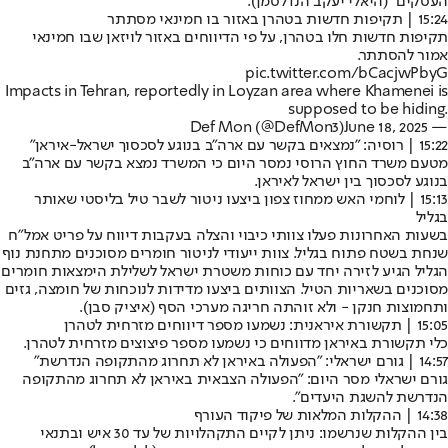
העסקים" (
היאלי יעקב הנדלסמן
).
15:24 | תקיפות חדשות בטהרן באזור בו חמינאי מסתתר
תקיפות חדשות חלו בטהרן, על פי הדיווחים באזור לויזאן שבו חמינאי
אמור להסתתר.
pic.twitter.com/bCacjwPbyG
Impacts in Tehran, reportedly in Loyzan area where Khamenei is
supposed to be hiding.
June 18, 2025
— Def Mon (@DefMon3)
15:22 | רוסיה: "נמצאים בקשר עם ארה"ב בנוגע לסכסוך ישראל-איראן"
מטעם משרד החוץ הרוסי נמסר היום כי המשרד נמצא בקשר עם ארה"ב
בנוגע לסכסוך בין ישראל לאיראן.
15:13 | לוחמי האש ממחוז צפון ביצעו ניטור לשבר טיל בליסטי שאותר
בגליל
בשעות האחרונות פעלו צוותי כיבוי והצלה בעקבות דיווח על פריט אמל”ח
שנחת בשטח פתוח בגליל. צוות ייעודי לניטור חומרים מסוכנים מתחנת נוף
הגליל הגיע לזירה יחד עם כוחות משטרת ישראל לשלילת הימצאות חומרים
מסוכנים בשאריות הטיל. הצוותים ביצעו מדידות לנוכחות של חומצה, גזים
ותחמוצות חנקן - ולא זוהתה חריגה מערכי הסף (
איציק סבן
).
15:05 | תקשורת איראנית: נשמעו מספר דיווחים מזרחית לטהרן
כלי תקשורת באיראן מדווחים כי נשמעו מספר פיצוצים מזרחית לטהרן.
14:57 | גורם ישראלי: "הפעולה באיראן לא תחרוג מהתקופה הנדרשת"
גורם ישראלי מסר היום: "הפעולה הצבאית באיראן לא תחרוג מהתקופה
הנדרשת להשגת היעדים".
14:38 | ההקלות המלאות של פיקוד העורף
בין ההקלות שנרשמו: ניתן לקיים התקהלויות של עד 30 איש ובתנאי