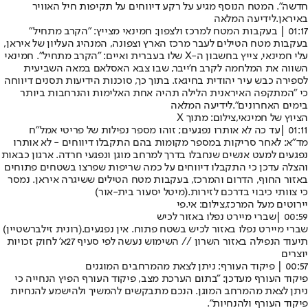
חדשה". המטח הנוסף מגיע על רקע דיווחים על תקיפות חיל האוויר
באיראן.
לידיעה המלאה
01:17 | בעקבות המטח למרכז ולצפון: חמינאי מצייץ: "הקרב מתחיל"
בעקבות מטח הטילים לעבר מרכז הארץ וצפונה, המנהיג העליון של איראן,
עלי חמינאי, צייץ בחשבון ה-X שלו בעברית ואיים: "הקרב מתחיל". חמינאי
השווה את המלחמה לקרב ח'ייבר, שבו צבא האסלאם במאה השביעית
לספירה כבש עיר יהודית בחיגאז. בתוך כך, סוכנות הידיעות תסנים דיווחה
כי "המתקפה האיראנית הלילה תהיה אחת האלימות והנרחבות ביותר
בימים האחרונים".
לידיעה המלאה
הציוץ של חמינאי,צילום: מתוך X
01:11 |
עד כה לא אותרו נפגעים; זוהו מספר נפילות של פריטי אמל"ח
מד"א: לאחר סריקות במספר מקומות בהם התקבלו דיווחים - לא אותרו
נפגעים למעט אנשים שנחבלו בדרך למרחב מוגן ונפגעי חרדה. ארגון כבאות
והצלה עדכן כי התקבלו דיווחים על כמה שריפות שפרצו בשטחים פתוחים
באזור החוף, הדרום והמרכז, בעקבות מטח הטילים ששיגרה איראן. נמסר
כי צוותי כיבוי בדרכם לזירות.
(מיטל יסעור בית-אור)
יירוטים מעל המרכז,צילום: אי.פי
00:59 |
שברי מיירט נפלו באזור לכיש
שברי מיירט נפלו באזור לכיש בשטח פתוח. אין נפגעים.
(רונית זילברשטיין)
תיעוד הנפילה באזור השרון // השימוש נעשה לפי סעיף 27א' לחוק זכויות
יוצרים
00:57 | פיקוד העורף: ניתן לצאת מהמרחבים המוגנים
פיקוד העורף מעדכן: "בתום הערכת מצב, פיקוד העורף הפיץ הנחייה כי
ניתן לצאת מהמרחב המוגן. הנכם מתבקשים להמשיך ולהישמע להנחיות
פיקוד העורף ולהנחיות".