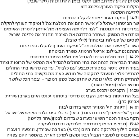
שניתן להגיע למרחב מוגן תקני בזמן ההתגוננות (
לילך שובל
).
הקלות פיקוד העורף,צילום: דוצ
לידיעה המלאה
14:31 | פיקוד העורף צפוי להקל בהנחיות
שר הביטחון ישראל כ"ץ אישר היום את המלצת צה"ל ופיקוד העורף להקלה
במדיניות ההתגוננות: "לצד הלחימה העצימה מול איראן להסרת האיומים -
נפתח את המשק, נשחרר בהדרגה את הציבור ונחזיר את מדינת ישראל
לפסים של פעילות וביטחון" (
לילך שובל
).
השר כ"ץ אישר את המלצת צה"ל ופיקוד העורף להקלה במדיניות
ההתגוננות,צילום: אריאל חרמוני, משרד הביטחון
14:29 | בתי חולים הונחו להגדיל את מלאי הציוד והתרופות
משרד הבריאות הנחה את בתי החולים להגדיל את המלאי של תרופות וציוד
בעוד חודש נוסף, במסגרת מבצע "עם כלביא". עד כה נדרשו בתי החולים
להחזיר מלאי תפעולי לתקופה של חודש. כעת מתבקשים בתי החולים
להחזיק חודש מלאי נוסף, שיוחזק אצל ספק המוצר - ובסך הכל שלושה
חודשי מלאי (
מיטל יסעור
).
14:23 | הקבינט יתכנס בערב
בצל התקיפות באיראן, הקבינט מדיני-ביטחוני יכונס היום בערב (
שירית
אביטן כהן
).
14:01 | דיווח: חיל האוויר תקף בדרום לבנון
ערוץ "אל-מיאדין" מדווח היום (רביעי) כי כלי טיס בלתי מאויש של ישראל
תקף באזור הכפר השיעי מערוב שבדרום לבנון
(שחר קליימן)
13:49 |
מבצעי החילוץ נפרסים: מלרנקה ובורגס לעקבה
מטוס חילוץ מלרנקה נחת היום (רביעי) בעקבה שבירדן, ונוסעיו הועברו
באוטובוסים למעבר הגבול רבין ומשם למרכז הארץ. בהמשך היום צפויה