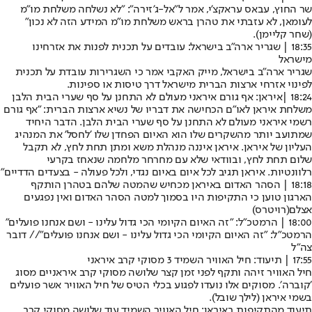
שר החוץ, עבאס עראקצ'י, אמר ל"אל-ג'זירה": "לא נשלחה משלחת מו"מ
לעומאן, לא עזבתי את טהרן בראש משלחת מו"מ המידע הזה לא נכון"
(
שחר קליימן
).
18:35 | שגריר ארה"ב בישראל: עובדים על תכנית לפנות את אזרחינו
מישראל
שגריר ארה"ב בישראל, מייק האקבי אמר כי השגרירות עובדת על תכנית
לפינוי אזרחי ארצות הברית מישראל דרך טיסות או ספינות.
18:24 |
איראן: אף גורם איראני מעולם לא התחנן על סף שערי הבית הלבן
משלחת איראן לאו"ם הכחישה את דבריו של נשיא ארצות הברית: "אף גורם
רשמי איראני מעולם לא התחנן על סף שערי הבית הלבן. הדבר היחיד
שמתועב יותר מהשקרים שלו הוא האיום הפחדן שלו 'לחסל' את המנהיג
העליון של איראן. איראן איננה מנהלת משא ומתן תחת לחץ, לא תקבל
שלום תחת לחץ, ובוודאי שלא עם מחרחר מלחמה שנאחז בקרעי
רלוונטיות. איראן תגיב לכל איום באיום נגדי, ולכל פעולה - בצעדים הדדיים"
18:18 | הסהר האדום באיראן מכחיש שהמטה שלהם בטהרן הותקף
הארגון טוען כי התקיפות היו בסמוך למטה הסהר האדום ואין נפגעים
אצלם
(רויטרס)
18:00 | הרמטכ"ל: "זה האיום הקיומי הכי גדול עלינו - ושם אנחנו פועלים"
הרמטכ"ל: "זה האיום הקיומי הכי גדול עלינו - ושם אנחנו פועלים"// דובר
צה"ל
17:55 | תיעוד: חיל האוויר השמיד 3 מסוקי קרב איראני
חיל האוויר זיהה ותקף לפני זמן קצר שלושה מסוקי קרב איראניים מסוג
׳קוברה׳. מסוקים אלו נועדו לפגוע בכלי הטיס של חיל האוויר אשר פועלים
בשמי איראן (
לילך שובל).
תיעוד מהתקיפות באיראן: חיל האוויר השמיד עוד שלושה מסוקי קרב