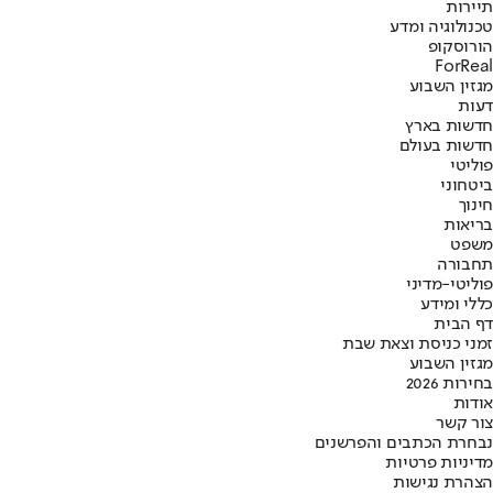
תיירות
טכנולוגיה ומדע
הורוסקופ
ForReal
מגזין השבוע
דעות
חדשות בארץ
חדשות בעולם
פוליטי
ביטחוני
חינוך
בריאות
משפט
תחבורה
פוליטי-מדיני
כללי ומידע
דף הבית
זמני כניסת וצאת שבת
מגזין השבוע
בחירות 2026
אודות
צור קשר
נבחרת הכתבים והפרשנים
מדיניות פרטיות
הצהרת נגישות