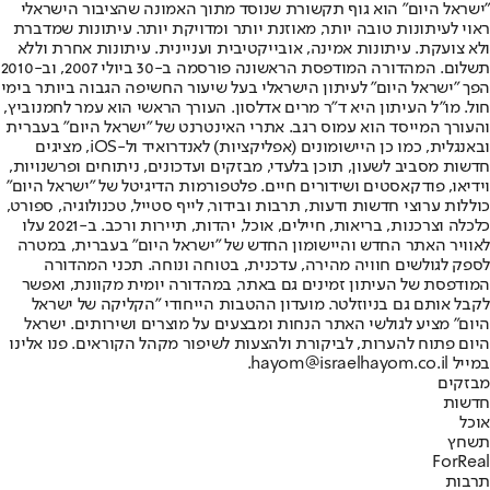
"ישראל היום" הוא גוף תקשורת שנוסד מתוך האמונה שהציבור הישראלי
ראוי לעיתונות טובה יותר, מאוזנת יותר ומדויקת יותר. עיתונות שמדברת
ולא צועקת. עיתונות אמינה, אובייקטיבית ועניינית. עיתונות אחרת וללא
תשלום. המהדורה המודפסת הראשונה פורסמה ב-30 ביולי 2007, וב-2010
הפך "ישראל היום" לעיתון הישראלי בעל שיעור החשיפה הגבוה ביותר בימי
חול. מו"ל העיתון היא ד"ר מרים אדלסון. העורך הראשי הוא עמר לחמנוביץ,
והעורך המייסד הוא עמוס רגב. אתרי האינטרנט של "ישראל היום" בעברית
ובאנגלית, כמו כן היישומונים (אפליקציות) לאנדרואיד ול-iOS, מציגים
חדשות מסביב לשעון, תוכן בלעדי, מבזקים ועדכונים, ניתוחים ופרשנויות,
וידיאו, פודקאסטים ושידורים חיים. פלטפורמות הדיגיטל של "ישראל היום"
כוללות ערוצי חדשות ודעות, תרבות ובידור, לייף סטייל, טכנולוגיה, ספורט,
כלכלה וצרכנות, בריאות, חיילים, אוכל, יהדות, תיירות ורכב. ב-2021 עלו
לאוויר האתר החדש והיישומון החדש של "ישראל היום" בעברית, במטרה
לספק לגולשים חוויה מהירה, עדכנית, בטוחה ונוחה. תכני המהדורה
המודפסת של העיתון זמינים גם באתר, במהדורה יומית מקוונת, ואפשר
לקבל אותם גם בניוזלטר. מועדון ההטבות הייחודי "הקליקה של ישראל
היום" מציע לגולשי האתר הנחות ומבצעים על מוצרים ושירותים. ישראל
היום פתוח להערות, לביקורת ולהצעות לשיפור מקהל הקוראים. פנו אלינו
במייל hayom@israelhayom.co.il.
מבזקים
חדשות
אוכל
תשחץ
ForReal
תרבות