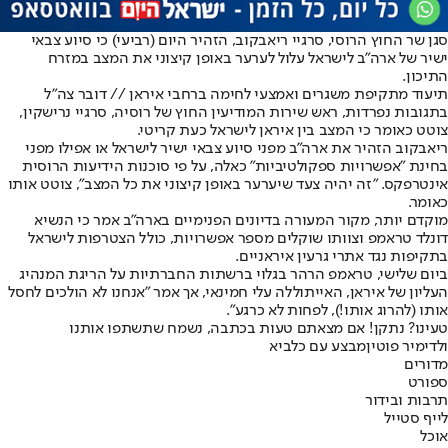
סגן שר החוץ הרוסי, סרגיי ריאבקוב, הזהיר היום (רביעי) כי סיוע צבאי
ישיר של ארה"ב לישראל עלול לערער באופן קיצוני את המצב במזרח
התיכון.
תיעוד מתקיפת משגרים ואמצעי לחימה ברחבי איראן // דובר צה"ל
בתגובות נפרדות, ראש שירות המודיעין החוץ של רוסיה, סרגיי נרישקין,
צוטט כאומר כי המצב בין איראן לישראל כעת קריטי.
ריאבקוב הזהיר את ארה"ב מפני סיוע צבאי ישיר לישראל או אפילו מפני
בחינת "אפשרויות ספקולטיביות" כאלה, על פי סוכנות הידיעות הרוסית
אינטרפקס. "זה יהיה צעד שיערער באופן קיצוני את כל המצב", צוטט אותו
כאומר.
מוקדם יותר, מקור המעורה בדיונים הפנימיים בארה"ב אמר כי הנשיא
דונלד טראמפ וצוותו שוקלים מספר אפשרויות, כולל הצטרפות לישראל
בתקיפות נגד אתרי גרעין איראניים.
ביום שלישי, טראמפ הרהר בגלוי ברשתות החברתיות על הריגת המנהיג
העליון של איראן, האייתוללה עלי חמינאי, אך אמר "אנחנו לא הולכים לחסל
אותו (להרוג אותו!), לפחות לא כרגע".
טעינו? נתקן! אם מצאתם טעות בכתבה, נשמח שתשתפו אותנו
ולדימיר פוטין
מבצע עם כלביא
מדורים
ספורט
תרבות ובידור
לייף סטייל
אוכל