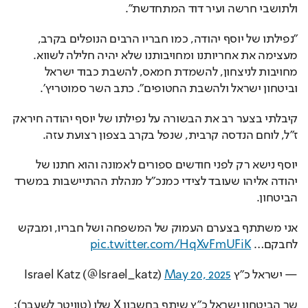
ולתושבי חרשה ועיר דוד המתחדשת".
"נפילתו של יוסף יהודה, כמו חבריו הרבים הנופלים בקרב, 
מעצימה את אחריותנו ומחויבותנו שלא יהיה חלילה לשווא. 
מחויבות לניצחון, להשמדת חמאס, להשבת כבוד ישראל 
וביטחון ישראל ולהשבת החטופים". כתב השר סמוטריץ'.
קיבלתי בצער רב את הבשורה על נפילתו של יוסף יהודה חיראק 
ז"ל, לוחם הנדסה קרבית, שנפל בקרב בצפון רצועת עזה.
יוסף נישא רק לפני חודשים ספורים לאמונה והוא חתנו של 
יהודה אליהו שעובד לצידי כמנכ"ל מנהלת ההתיישבות במשרד 
הביטחון.
אני משתתף בצערם העמוק של המשפחה ושל חבריו, ומבקש 
לחבקם… 
pic.twitter.com/HqXvFmUFiK
— ישראל כ”ץ Israel Katz (@Israel_katz) 
May 20, 2025
שר הביטחון ישראל כ"ץ שיתף בחשבון X שלו (טוויטר לשעבר): 