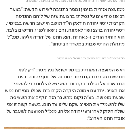
הותר לפרסום: יוסף יהודה חיראק נפל בקרבות בעזה,
צילום: באדיבות המשפחה
ממועצה אזורית בנימין נמסר בתגובה לאירוע הקשה: "בצער 
רב אנו מודיעים על נפילתו ברצועת עזה של לוחם ההנדסה 
הקרבית יוסף יהודה חיראק הי"ד תושב היישוב חרשה בבנימין. 
יוסף יהודה בן 22 נשוי לאמונה, והם נישאו לפני 7 חודשים בלבד. 
הוא הותיר הורים ו-3 אחיות. הוא חתנו של יהודה אליהו, מנכ"ל 
מינהלת ההתיישבות במשרד הביטחון".
Loaded
: 
Unmute
89.30%
הלווית סמל יהודה יוסף חיראק בהר הרצל // יוני ריקנר
ראש המועצה האזורית בנימין ישראל גנץ מסר: "רק לפני 
חודשים ספורים רקדנו יחד בחתונה של יוסף יהודה וכעת 
התבשרנו על נפילתו בקרבות. הוא יצא להילחם כדי להשמיד 
את האויב. יחד עם אמונה היקרה הקים בית שכולו מסירות נפש 
שכעת מומשה. בע"ה נקום מהשבר הזה ונקיים את השאיפה 
שלו להשמיד את האוייב שקם עלינו עד תום. בשעה קשה זו אני 
שולח חיזוק לאחי ורעי יהודה אליהו, מנכ"ל המועצה לשעבר על 
אובדן חתנו האהוב".