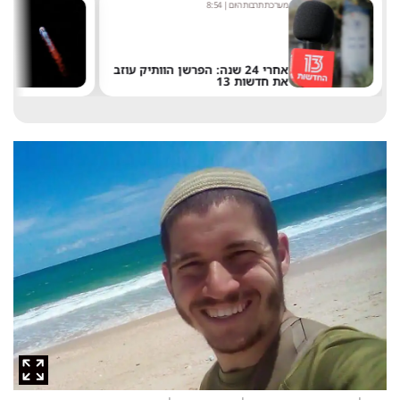
מערכת תרבות היום
|
8:54
ש
אחרי 24 שנה: הפרשן הוותיק עוזב
את חדשות 13
ש