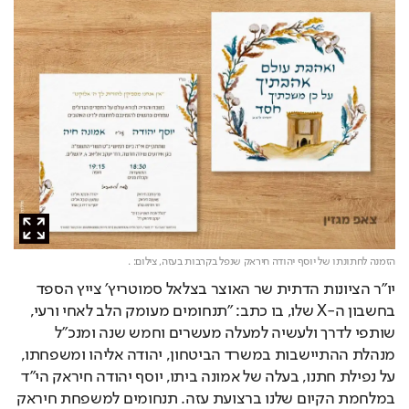
הזמנה לחתונתו של יוסף יהודה חיראק שנפל בקרבות בעזה,
צילום: .
יו״ר הציונות הדתית שר האוצר בצלאל סמוטריץ׳ צייץ הספד 
בחשבון ה-X שלו, בו כתב: "תנחומים מעומק הלב לאחי ורעי, 
שותפי לדרך ולעשיה למעלה מעשרים וחמש שנה ומנכ"ל 
מנהלת ההתיישבות במשרד הביטחון, יהודה אליהו ומשפחתו, 
על נפילת חתנו, בעלה של אמונה ביתו, יוסף יהודה חיראק הי"ד 
במלחמת הקיום שלנו ברצועת עזה. תנחומים למשפחת חיראק 