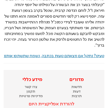
"קיבלתי בצער רב את הבשורה על נפילתו של יוסף יהודה 
חיראק ז"ל, לוחם הנדסה קרבית, שנפל בקרב בצפון רצועת 
עזה. יוסף נישא רק לפני חודשים ספורים לאמונה והוא חתנו של 
יהודה אליהו שעובד לצידי כמנכ"ל מנהלת ההתיישבות במשרד 
הביטחון. אני משתתף בצערם העמוק של המשפחה ושל חבריו, 
ומבקש לחבקם בשעתם הקשה מכל. למענו נמשיך במחויבותנו 
להשיב את כל החטופים ולרסק את שלטון הטרור בעזה. יהי זכרו 
ברוך".
טעינו? נתקן! אם מצאתם טעות בכתבה, נשמח שתשתפו אותנו
מדורים
מידע כללי
חדשות
צרו קשר
דעות
תקנון
תרבות
מדיניות פרטיות
להורדת אפליקציית היום