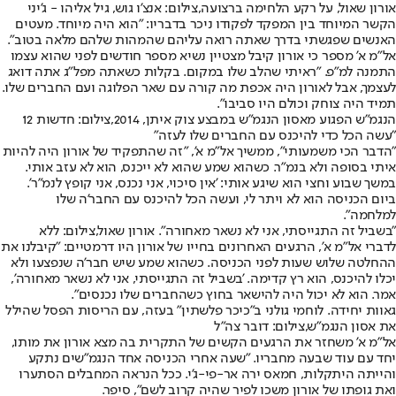
אורון שאול, על רקע הלחימה ברצועה,צילום: אנצ'ו גוש, גיל אליהו - ג'יני
הקשר המיוחד בין המפקד לפקודו ניכר בדבריו: "הוא היה מיוחד. מעטים
האנשים שפגשתי בדרך שאתה רואה עליהם שהמהות שלהם מלאה בטוב".
אל"מ א' מספר כי אורון קיבל מצטיין נשיא מספר חודשים לפני שהוא עצמו
התמנה למ"פ. "ראיתי שהלב שלו במקום. בקלות כשאתה מפל"ג אתה דואג
לעצמך, אבל לאורון היה אכפת מה קורה עם שאר הפלוגה ועם החברים שלו.
תמיד היה צוחק וכולם היו סביבו".
הנגמ"ש הפגוע מאסון הנגמ"ש במבצע צוק איתן, 2014,צילום: חדשות 12
"עשה הכל כדי להיכנס עם החברים שלו לעזה"
"הדבר הכי משמעותי", ממשיך אל"מ א', "זה שהתפקיד של אורון היה להיות
איתי בסופה ולא בנמ"ר. כשהוא שמע שהוא לא ייכנס, הוא לא עזב אותי.
במשך שבוע וחצי הוא שיגע אותי: 'אין סיכוי, אני נכנס, אני קופץ לנמ"ר'.
ביום הכניסה הוא לא ויתר לי, ועשה הכל להיכנס עם החבר'ה שלו
למלחמה".
"בשביל זה התגייסתי, אני לא נשאר מאחורה". אורון שאול,צילום: ללא
לדברי אל"מ א', הרגעים האחרונים בחייו של אורון היו דרמטיים: "קיבלנו את
ההחלטה שלוש שעות לפני הכניסה. כשהוא שמע שיש חבר'ה שנפצעו ולא
יכלו להיכנס, הוא רץ קדימה. 'בשביל זה התגייסתי, אני לא נשאר מאחורה',
אמר. הוא לא יכול היה להישאר בחוץ כשהחברים שלו נכנסים".
גאוות יחידה. לוחמי גולני ב"כיכר פלשתין" בעזה, עם הריסות הפסל שהילל
את אסון הנגמ"ש,צילום: דובר צה"ל
אל"מ א' משחזר את הרגעים הקשים של התקרית בה מצא אורון את מותו,
יחד עם עוד שבעה מחבריו. "שעה אחרי הכניסה אחד הנגמ"שים נתקע
והייתה היתקלות, חמאס ירה אר-פי-ג'י. ככל הנראה המחבלים הסתערו
ואת גופתו של אורון משכו לפיר שהיה קרוב לשם", סיפר.