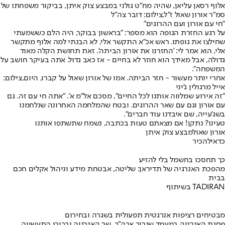
אלוף רסאן עליאן, שהיה מח"ט גולני במבצע צוק איתן, בביקור משפחתו של
סמ"ר אורון שאול ז"ל,צילום: דובר צה"ל
"חי עם אורון ועם ההרוגים"
על רגע החזרת הגופה הוא מספר: "בראשון בבוקר, היה הלם כששמעתי
שחילצו את גופתו. ראש אכ"א התקשר אלי, לא הבנתי למה אלוף מתקשר
אלי, הוא אמר לי: 'החזרנו את אורון הביתה'. זאת תחושת הקלה מאוד
גדולה, אבל מאידך הוא חוזר לא בחיים - אז כאב גדול. אתה בעיקר חושב על
המשפחה".
אחרי יותר מעשור - חזר הביתה. אמו של אורון שאול על קברו, היום,צילום:
אייל מרגולין ג'יני
"זה אירוע שמלווה אותנו לכל החיים", מסכם אל"מ א'. "אתה חי עם זה. גם
עם אורון וגם עם שאר ההרוגים. ובטח שהמלחמה האחרונה שנלחמנו
בשג'עייה, שם איבדנו עוד חברים".
טעינו? נתקן! אם מצאתם טעות בכתבה, נשמח שתשתפו אותנו
אורון שאול
מבצע צוק איתן
כדאי
להכיר
כך תחסכו בחשמל בלי להזיע
מהפכת האנרגיה של תדיראן: שליטה, אבטחת מידע וניהול אקלים חכם
בבית
בשיתוף TADIRAN
מבטיחים רציפות אנרגטית תפעולית בשגרה ובחירום
פסגת האנרגיה במעמד שגריר ארה"ב, שר האנרגיה ובכירי התעשייה