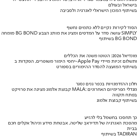
בישראל ובעולם
בשיתוף המכון הישראלי לאנרגיה ולסביבה
הסוד לקירות נקיים ללא כתמים נחשף
מומחה BG BOND עושה סדר על המדפים ומציג את מותג הצבע SIMPLY
בשיתוף BG BOND
מונדיאל 2026: הטוטו משנה את הכללים
יחסי הימור משופרים, הפקדות ב-Apple Pay ותשלום זכיות מיידי
בשיתוף המועצה להסדר ההימורים בספורט
חלון ההזדמנויות בכפר גנים נסגר
קבוצת אלמוג מציגה את פרויקט MALA: מגדלי הפרימיום האחרונים
בפתח תקווה
בשיתוף קבוצת אלמוג
כך תחסכו בחשמל בלי להזיע
מהפכת האנרגיה של תדיראן: שליטה, אבטחת מידע וניהול אקלים חכם
בבית
בשיתוף TADIRAN