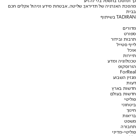
כך תחסכו בחשמל בלי להזיע
מהפכת האנרגיה של תדיראן: שליטה, אבטחת מידע וניהול אקלים חכם
בבית
בשיתוף TADIRAN
מדורים
ספורט
תרבות ובידור
לייף סטייל
אוכל
תיירות
טכנולוגיה ומדע
הורוסקופ
ForReal
מגזין השבוע
דעות
חדשות בארץ
חדשות בעולם
פוליטי
ביטחוני
חינוך
בריאות
משפט
תחבורה
פוליטי-מדיני