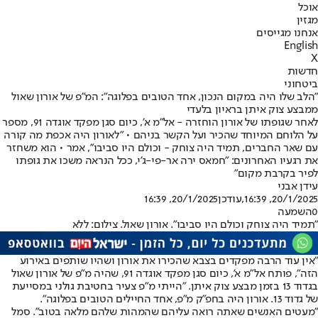
אוכל
מגזין
אנחנו מגייסים
English
X
חדשות
ביטחוני
"הלב שלו היה במקום הנכון, אחד הטובים בפלוגה": המ"פ של אורון שאול
ממבצע צוק איתן בראיון בלעדי
לאחר שגופתו של אורון הוחזרה - אל"מ א', כיום סגן מפקד אוגדה 91, מספר
על הלוחם המיוחד שהכיר ועל הקשר בניהם • "לאורון היה אכפת מה קורה
עם שאר החברים, תמיד היה צוחק - וכולם היו סביבו", אמר • הוא משחזר
את רגעיו האחרונים: "חמאס ירה אר-פי-ג'י, ככל הנראה משכו את גופתו
לפיר בקרבת מקום"
עידן אבני
20/1/2025, 16:39
,עודכן
20/1/2025, 16:39
0
השמעה
"תמיד היה צוחק וכולם היו סביבו". אורון שאול. צילום: ללא
"אין עוד הרבה מפקדים בצבא שהכירו את אורון ושהיו שותפים באירוע
הזה", פותח אל"מ א', כיום סגן מפקד אוגדה 91, שהיה מ"פ של אורון שאול
בגדוד 13 בזמן מבצע צוק איתן. "הייתי מ"פ צעיר בחטיבת גולני במסייעת
של גדוד 13. אורון היה בחפ"ק מ"פ, אחד החיילים הטובים בפלוגה".
"מעטים האנשים שאתה רואה עליהם שהמהות שלהם מלאה בטוב". סמל