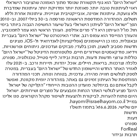
"ישראל היום" הוא גוף תקשורת שנוסד מתוך האמונה שהציבור הישראלי
ראוי לעיתונות טובה יותר, מאוזנת יותר ומדויקת יותר. עיתונות שמדברת
ולא צועקת. עיתונות אמינה, אובייקטיבית ועניינית. עיתונות אחרת וללא
תשלום. המהדורה המודפסת הראשונה פורסמה ב-30 ביולי 2007, וב-2010
הפך "ישראל היום" לעיתון הישראלי בעל שיעור החשיפה הגבוה ביותר בימי
חול. מו"ל העיתון היא ד"ר מרים אדלסון. העורך הראשי הוא עמר לחמנוביץ,
והעורך המייסד הוא עמוס רגב. אתרי האינטרנט של "ישראל היום" בעברית
ובאנגלית, כמו כן היישומונים (אפליקציות) לאנדרואיד ול-iOS, מציגים
חדשות מסביב לשעון, תוכן בלעדי, מבזקים ועדכונים, ניתוחים ופרשנויות,
וידיאו, פודקאסטים ושידורים חיים. פלטפורמות הדיגיטל של "ישראל היום"
כוללות ערוצי חדשות ודעות, תרבות ובידור, לייף סטייל, טכנולוגיה, ספורט,
כלכלה וצרכנות, בריאות, חיילים, אוכל, יהדות, תיירות ורכב. ב-2021 עלו
לאוויר האתר החדש והיישומון החדש של "ישראל היום" בעברית, במטרה
לספק לגולשים חוויה מהירה, עדכנית, בטוחה ונוחה. תכני המהדורה
המודפסת של העיתון זמינים גם באתר, במהדורה יומית מקוונת, ואפשר
לקבל אותם גם בניוזלטר. מועדון ההטבות הייחודי "הקליקה של ישראל
היום" מציע לגולשי האתר הנחות ומבצעים על מוצרים ושירותים. ישראל
היום פתוח להערות, לביקורת ולהצעות לשיפור מקהל הקוראים. פנו אלינו
במייל hayom@israelhayom.co.il.
יום שלישי, 16.6.2026
א' בתמוז תשפ"ו
חדשות
דעות
ספורט
ForReal
תרבות ובידור