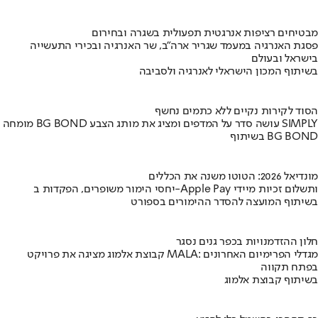
מבטיחים רציפות אנרגטית תפעולית בשגרה ובחירום
פסגת האנרגיה במעמד שגריר ארה"ב, שר האנרגיה ובכירי התעשייה
בישראל ובעולם
בשיתוף המכון הישראלי לאנרגיה ולסביבה
הסוד לקירות נקיים ללא כתמים נחשף
מומחה BG BOND עושה סדר על המדפים ומציג את מותג הצבע SIMPLY
בשיתוף BG BOND
מונדיאל 2026: הטוטו משנה את הכללים
יחסי הימור משופרים, הפקדות ב-Apple Pay ותשלום זכיות מיידי
בשיתוף המועצה להסדר ההימורים בספורט
חלון ההזדמנויות בכפר גנים נסגר
קבוצת אלמוג מציגה את פרויקט MALA: מגדלי הפרימיום האחרונים
בפתח תקווה
בשיתוף קבוצת אלמוג