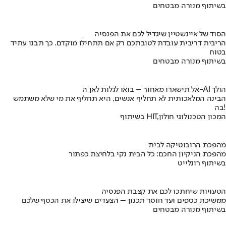
בשיתוף מנורה מבטחים
הסוד של איינשטיין שיגדיל לכם את הפנסיה
הריבית דריבית עובדת לטובתכם רק אם תתחילו מוקדם. כך תבנו עתיד
בטוח
בשיתוף מנורה מבטחים
אל תישארו מאחור – בואו לגלות לאן ה-AI הולך
הבינה המלאכותית לא תחליף אנשים, היא תחליף את מי שלא משתמש
בה!
בשיתוף HIT,המכון הטכנולוגי חולון
מהפכת הרובוטיקה לבית
מהפכת הניקיון החכם: כל הבית נקי בלחיצת כפתור
בשיתוף רונלייט
הטעויות שיחתכו לכם את קצבת הפנסיה
ממשיכת כספים ועד חוסר תכנון – הצעדים שיצילו את הכסף שלכם
בשיתוף מנורה מבטחים