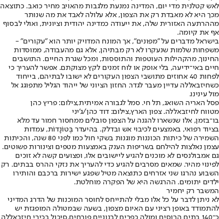
לאש קטלנית מדי יום, המדינה נמנעת מלגבות מהאויב מחיר כואב. כתוצאה
מכך היא לא מאבדת רק את הצפון, אלא עלולה לאבד את מה שנותר
מההרתעה האזורית שלה, את ייעודה כמדינה יהודית וציונית, ואולי לבסוף
אף את קיומה.
בישראל מדברים על "מפונים"
, אך המונח המדויק יותר הוא "עקורים" -
משפחות שלמות שנעקרו לא רק מבתיהן, אלא גם מהעבודה, ממוסדות
החינוך, מהקהילות העוטפות והתוססות, ומכל שגרת החיים. התושבים
חיים באי־ידיעה, בלי אופק או לוח זמנים לקץ מצוקתם. אפשר להעריך כי
לפחות 40 אחוזים מתושבי הצפון העקורים לא ישובו לבתיהם, בייחוד
כשחיזבאללה עדיין מעבר לגדר. החזון הציוני של ייהוד הגליל מתפוגג אל
מול עינינו.
פסל האריה השואג, תל חי. סמל לגבורה אמיתית,צילום: פריץ כהן
מטווח לחיזבאללה. צפון הארץ,צילום: דוד כהן/ג'יני
בו־בזמן, אלו שנשארו להגנה על הצפון סובלים ממחסור חמור עד מלא
בציוד רפואי, באמצעים לכיבוי אש ובדלק. בהיעדר בֶּטוֹנָדוֹת, עמדות
השמירה של כיתות הכוננות מוגנות בשקי חול כמו לפני 80 שנה, והכיתות
עצמן נאלצות להילחם בשריפות הענק באמצעות מטפים וצינורות פשוטים.
גם אמבולנסים לא מוכנים להגיע ליישובים אלו, ופצועים קשה לא זוכים
לפינוי מהיר. שמאים מסרבים להגיע כדי להעריך את נזקי ההרס בבתים. רק
השבוע נהרגו שני אזרחים כתוצאה מטיל שפגע ישירות ברכבם והותירו
ילדים יתומים. ההרגשה היא של הפקרה מוחלטת.
המשבר רק יחמיר
לא ניתן לדבר על כל אלו מבלי להתייחס לחוסר המוכנות של הדרג המדיני
להתמודד באופן רציני עם האיום מצפון, בשעה שבמטולה המופגזת יש
כ־140 בתים הרוסים ומולה כפרים לבנוניים פורחים.
סיכול בכירי חיזבאללה