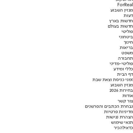
ForReal
מגזין השבוע
דעות
חדשות בארץ
חדשות בעולם
פוליטי
ביטחוני
חינוך
בריאות
משפט
תחבורה
פוליטי-מדיני
כללי ומידע
דף הבית
זמני כניסת וצאת שבת
מגזין השבוע
בחירות 2026
אודות
צור קשר
נבחרת הכתבים והפרשנים
מדיניות פרטיות
הצהרת נגישות
תנאי שימוש
כדאי
להכיר