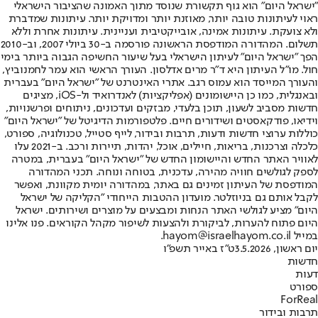
"ישראל היום" הוא גוף תקשורת שנוסד מתוך האמונה שהציבור הישראלי
ראוי לעיתונות טובה יותר, מאוזנת יותר ומדויקת יותר. עיתונות שמדברת
ולא צועקת. עיתונות אמינה, אובייקטיבית ועניינית. עיתונות אחרת וללא
תשלום. המהדורה המודפסת הראשונה פורסמה ב-30 ביולי 2007, וב-2010
הפך "ישראל היום" לעיתון הישראלי בעל שיעור החשיפה הגבוה ביותר בימי
חול. מו"ל העיתון היא ד"ר מרים אדלסון. העורך הראשי הוא עמר לחמנוביץ,
והעורך המייסד הוא עמוס רגב. אתרי האינטרנט של "ישראל היום" בעברית
ובאנגלית, כמו כן היישומונים (אפליקציות) לאנדרואיד ול-iOS, מציגים
חדשות מסביב לשעון, תוכן בלעדי, מבזקים ועדכונים, ניתוחים ופרשנויות,
וידיאו, פודקאסטים ושידורים חיים. פלטפורמות הדיגיטל של "ישראל היום"
כוללות ערוצי חדשות ודעות, תרבות ובידור, לייף סטייל, טכנולוגיה, ספורט,
כלכלה וצרכנות, בריאות, חיילים, אוכל, יהדות, תיירות ורכב. ב-2021 עלו
לאוויר האתר החדש והיישומון החדש של "ישראל היום" בעברית, במטרה
לספק לגולשים חוויה מהירה, עדכנית, בטוחה ונוחה. תכני המהדורה
המודפסת של העיתון זמינים גם באתר, במהדורה יומית מקוונת, ואפשר
לקבל אותם גם בניוזלטר. מועדון ההטבות הייחודי "הקליקה של ישראל
היום" מציע לגולשי האתר הנחות ומבצעים על מוצרים ושירותים. ישראל
היום פתוח להערות, לביקורת ולהצעות לשיפור מקהל הקוראים. פנו אלינו
במייל hayom@israelhayom.co.il.
יום ראשון, 3.5.2026
ט"ז באייר תשפ"ו
חדשות
דעות
ספורט
ForReal
תרבות ובידור