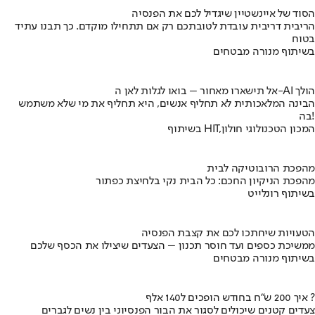
הסוד של איינשטיין שיגדיל לכם את הפנסיה
הריבית דריבית עובדת לטובתכם רק אם תתחילו מוקדם. כך תבנו עתיד
בטוח
בשיתוף מנורה מבטחים
אל תישארו מאחור – בואו לגלות לאן ה-AI הולך
הבינה המלאכותית לא תחליף אנשים, היא תחליף את מי שלא משתמש
בה!
בשיתוף HIT,המכון הטכנולוגי חולון
מהפכת הרובוטיקה לבית
מהפכת הניקיון החכם: כל הבית נקי בלחיצת כפתור
בשיתוף רונלייט
הטעויות שיחתכו לכם את קצבת הפנסיה
ממשיכת כספים ועד חוסר תכנון – הצעדים שיצילו את הכסף שלכם
בשיתוף מנורה מבטחים
איך 200 ש"ח בחודש הופכים ל140 אלף ?
צעדים קטנים שיכולים לסגור את הבור הפנסיוני בין נשים לגברים