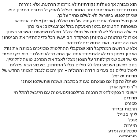
הוא מבורך
, אך פעולות נקודתיות לא גורמות הרתעה, אלא גוררות
תגובות־נגד מאסיביות יותר. המסר העלול להתקבל במזרח התיכון הוא
שניתן לפגוע בישראל ולא לשלם מחיר על כך.
עשן מעל מטולה אחרי תקיפה של חיזבאללה (ארכיו),צילום: אי.פי.אי
משפחות החטופים בזמן האזעקה בתל אביב,צילום: אבי כהן
כל אלה הם כלל לא לרוחם של חיילי צה"ל. חיילים שפגשתי השבוע בצפון
אמרו לי נחרצות שבהינתן הפקודה הם יעשו הכל כדי להחזיר את הביטחון
ואת ההרתעה, ואת התושבים לבתיהם.
אלא שהרושם המתקבל הוא שמקבלי ההחלטות מנמיכים בכוונה את גודל
האסון בצפון כדי לא להתמודד איתו. אך המשבר לא ייעלם - הוא רק יחמיר:
מי שחושב שניתן לוותר על הצפון מבלי לאבד את המרכז, טועה לחלוטין.
ביום ראשון השבוע נפלו 20 טילים בגליל התחתון, בשבוע הבא עלולים
ליפול טילים גם בערים חדרה והרצליה - והן יהפכו לגבול הצפוני החדש של
מדינת ישראל.
טעינו? נתקן! אם מצאתם טעות בכתבה, נשמח שתשתפו אותנו
ד"ר מייקל אורן
יישובי הצפון
מלחמת חרבות ברזל
מפונים
עימות עם חיזבאללה
תל חי
מדורים
ספורט
תרבות ובידור
לייף סטייל
אוכל
תיירות
טכנולוגיה ומדע
הורוסקופ