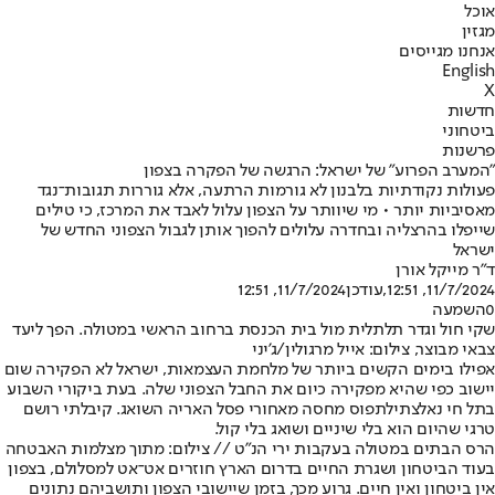
אוכל
מגזין
אנחנו מגייסים
English
X
חדשות
ביטחוני
פרשנות
"המערב הפרוע" של ישראל: הרגשה של הפקרה בצפון
פעולות נקודתיות בלבנון לא גורמות הרתעה, אלא גוררות תגובות־נגד
מאסיביות יותר • מי שיוותר על הצפון עלול לאבד את המרכז, כי טילים
שייפלו בהרצליה ובחדרה עלולים להפוך אותן לגבול הצפוני החדש של
ישראל
ד"ר מייקל אורן
11/7/2024, 12:51
,עודכן
11/7/2024, 12:51
0
השמעה
שקי חול וגדר תלתלית מול בית הכנסת ברחוב הראשי במטולה. הפך ליעד
צבאי מבוצר, צילום: אייל מרגולין/ג'יני
אפילו בימים הקשים ביותר של מלחמת העצמאות, ישראל לא הפקירה שום
יישוב כפי שהיא מפקירה כיום את החבל הצפוני שלה. בעת ביקורי השבוע
בתל חי נאלצתי
לתפוס מחסה מאחורי פסל האריה השואג
. קיבלתי רושם
טרגי שהיום הוא בלי שיניים ושואג בלי קול.
הרס הבתים במטולה בעקבות ירי הנ"ט // צילום: מתוך מצלמות האבטחה
בעוד הביטחון ושגרת החיים בדרום הארץ חוזרים אט־אט למסלולם, בצפון
אין ביטחון ואין חיים. גרוע מכך, בזמן שיישובי הצפון ותושביהם נתונים