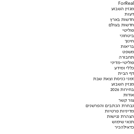
ForReal
מגזין השבוע
דעות
חדשות בארץ
חדשות בעולם
פוליטי
ביטחוני
חינוך
בריאות
משפט
תחבורה
פוליטי-מדיני
כללי ומידע
דף הבית
זמני כניסת וצאת שבת
מגזין השבוע
בחירות 2026
אודות
צור קשר
נבחרת הכתבים והפרשנים
מדיניות פרטיות
הצהרת נגישות
תנאי שימוש
כדאי
להכיר