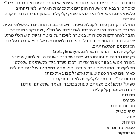
דיווחו בנוסף כי לאחר הירי ופינוי הפצוע, אלמונים הציתו את רכבו. מ
צה"ל
נמסר כי הצבא והמשטרה חוקרים את נסיבות האירוע. לפי דיווחים
פלשתיניים, הישראלי היה מגיע לשוק קלקיליה באופן תדיר וקונה ירקות
ופירות.
תחילה הקורבן פונה לקבלת טיפול ראשוני בבית החולים הממשלתי בעיר.
המנהל האזרחי דאג להעברתו לאמבולנס של מד"א, שם נקבע מותו של
הגבר לאחר דקות ספורות. במטרה לשמור על ביטחונו של הישראלי מרגע
אשפוזו בבית החולים ובמהלך העברתו לשטח ישראל, הוא אובטח על ידי
המנגנונים הפלשתיניים.
קלקיליה וגדר ההפרדה,צילום: GettyImages
רק לפני פחות מיומיים
נקבע מותו של גבר בשנות ה-70 לחייו
, שנפגע
באורח אנוש באזור מעבר אליהו. רכבו נשדד בידי פלשתינים שנמלטו
מקלקיליה. התוקפים טרם אותרו. הוא פונה במצב אנוש לבית החולים
מאיר, שם לאחר כמה שעות נאלצו לקבוע את מותו.
כוחות צה"ל נכנסים לקלקיליה לאחר התקרית
טעינו? נתקן! אם מצאתם טעות בכתבה, נשמח שתשתפו אותנו
יהודה ושומרון
קלקיליה
מדורים
ספורט
תרבות ובידור
לייף סטייל
אוכל
תיירות
טכנולוגיה ומדע
הורוסקופ