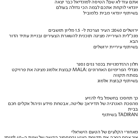
אתם עוד לא שם? הטיסה למונדיאל כבר יצאה
יונדאי לוקחת אתכם לבמה הכי גדולה בעולם
בשיתוף יונדאי מבית כלמוביל
ירושלים 2040: העיר נערכת ל- 1.5 מליון תושבים
מנכ"לית העירייה מציגה תוכנית להשארת הצעירים ובניית עתיד הדור
הבא
בשיתוף עיריית ירושלים
חלון ההזדמנויות בכפר גנים נסגר
קבוצת אלמוג מציגה את פרויקט MALA: מגדלי הפרימיום האחרונים
בפתח תקווה
בשיתוף קבוצת אלמוג
כך תחסכו בחשמל בלי להזיע
מהפכת האנרגיה של תדיראן: שליטה, אבטחת מידע וניהול אקלים חכם
בבית
בשיתוף TADIRAN
מאחורי הקלעים של הטעם הישראלי
איך אסם הפכה את תקופת הצנע והמחסור הקשה של שנות ה-40 למותג