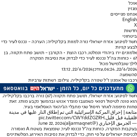
אוכל
מגזין
אנחנו מגייסים
English
X
חדשות
ביטחוני
חשד לפיגוע: אזרח ישראלי נורה למוות בקלקיליה; הערכה - נכנס לעיר כדי
לבצע קניות
אלמונים ירו ביהודי ונמלטו, רכבו הוצת • הקורבן - תושב פתח תקווה, בן
67 • כוחות צה"ל נכנסו לעיר כדי לבדוק את נסיבות המקרה
לילך שובל
מישל מכול
22/6/2024, 06:24
,עודכן
22/6/2024, 13:12
0
השמעה
רכבו של אמנון ז"ל שנורה בקלקיליה. צילום: רשתות ערביות
חשד לפיגוע
: אזרח ישראלי, תושב פתח תקווה (67) נורה ברכבו בקלקיליה.
הוא פונה לטיפול רפואי כשמצבו מוגדר אנוש ובהמשך נקבע מותו. זאת
פחות מיממה לאחר חיסול שני מחבלי הג'יהאד האסלאמי בעיר.
متابعة| إحراق المركبة الإسرائيلية التي تم إطلاق النار عليها في مدينة
قلقيلية قبل قليل.
pic.twitter.com/CWYddZGZRH
— الجرمق الإخباري (@aljarmaqnet)
June 22, 2024
בעקבות המקרה, כוחות צה"ל נכנסו לעיר, שנמצאת בשטח A ואסורה
לכניסת ישראלים על פי חוק, כדי לבדוק את נסיבות האירוע.
הפלשתינים