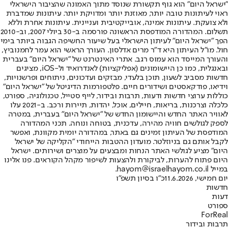
"ישראל היום" הוא גוף תקשורת שנוסד מתוך האמונה שהציבור הישראלי
ראוי לעיתונות טובה יותר, מאוזנת יותר ומדויקת יותר. עיתונות שמדברת
ולא צועקת. עיתונות אמינה, אובייקטיבית ועניינית. עיתונות אחרת וללא
תשלום. המהדורה המודפסת הראשונה פורסמה ב-30 ביולי 2007, וב-2010
הפך "ישראל היום" לעיתון הישראלי בעל שיעור החשיפה הגבוה ביותר בימי
חול. מו"ל העיתון היא ד"ר מרים אדלסון. העורך הראשי הוא עמר לחמנוביץ,
והעורך המייסד הוא עמוס רגב. אתרי האינטרנט של "ישראל היום" בעברית
ובאנגלית, כמו כן היישומונים (אפליקציות) לאנדרואיד ול-iOS, מציגים
חדשות מסביב לשעון, תוכן בלעדי, מבזקים ועדכונים, ניתוחים ופרשנויות,
וידיאו, פודקאסטים ושידורים חיים. פלטפורמות הדיגיטל של "ישראל היום"
כוללות ערוצי חדשות ודעות, תרבות ובידור, לייף סטייל, טכנולוגיה, ספורט,
כלכלה וצרכנות, בריאות, חיילים, אוכל, יהדות, תיירות ורכב. ב-2021 עלו
לאוויר האתר החדש והיישומון החדש של "ישראל היום" בעברית, במטרה
לספק לגולשים חוויה מהירה, עדכנית, בטוחה ונוחה. תכני המהדורה
המודפסת של העיתון זמינים גם באתר, במהדורה יומית מקוונת, ואפשר
לקבל אותם גם בניוזלטר. מועדון ההטבות הייחודי "הקליקה של ישראל
היום" מציע לגולשי האתר הנחות ומבצעים על מוצרים ושירותים. ישראל
היום פתוח להערות, לביקורת ולהצעות לשיפור מקהל הקוראים. פנו אלינו
במייל hayom@israelhayom.co.il.
יום חמישי, 11.6.2026
כ"ו בסיון תשפ"ו
חדשות
דעות
ספורט
ForReal
תרבות ובידור