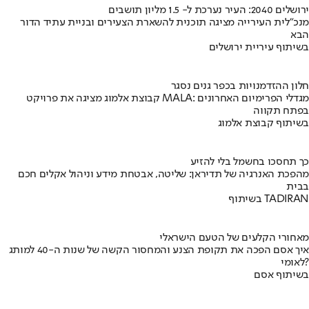
ירושלים 2040: העיר נערכת ל- 1.5 מליון תושבים
מנכ"לית העירייה מציגה תוכנית להשארת הצעירים ובניית עתיד הדור
הבא
בשיתוף עיריית ירושלים
חלון ההזדמנויות בכפר גנים נסגר
קבוצת אלמוג מציגה את פרויקט MALA: מגדלי הפרימיום האחרונים
בפתח תקווה
בשיתוף קבוצת אלמוג
כך תחסכו בחשמל בלי להזיע
מהפכת האנרגיה של תדיראן: שליטה, אבטחת מידע וניהול אקלים חכם
בבית
בשיתוף TADIRAN
מאחורי הקלעים של הטעם הישראלי
איך אסם הפכה את תקופת הצנע והמחסור הקשה של שנות ה-40 למותג
לאומי?
בשיתוף אסם