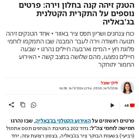
הטנק זיהה קנה בחלון וירה: פרטים
נוספים על התקרית הקטלנית
בג'באליה
כוח צנחנים ושריון תפס ציר באזור • אחד הטנקים זיהה
תנועה חשודה וירה לעבר המבנה שבו התמקמו לוחמי
פלוגת חץ • המ״מ וארבעה חיילים נהרגו • שבעה
חיילים נפצעו, מהם שלושה במצב קשה • האירוע
החמור יתוחקר
לילך שובל
16/5/2024, 05:08
,
עודכן
16/5/2024, 06:58
48
פרטים ראשונים על 
האירוע הקטלני בג׳באליה
, שבו נהרגו 
חמישה לוחמי צה"ל: 
גדוד 202 בחטיבת הצנחנים תפס אתמול 
(רביעי) בשעות הבוקר ציר בג'באליה, בצפון רצועת עזה, יחד 