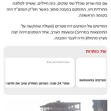
עם כוח שריון שכלל שני טנקים. כוח חיילים, ששייך לפלוגה 
החרדית חץ, התמקם במבנה סמוך, כאשר חפ״ק הסמג״ד היה 
בקומה הראשונה.
המדפים של הטנקים היו סגורים (פעולה שמקשה על 
התמצאות במרחב) ובשעות הערב, אחד הטנקים זיהה קנה 
מציץ מהחלון וירה לעבר המבנה. 
עוד כותרות
מערכת תרבות היום
|
8:54
שחר שפירו
|
8:48
אחרי 24 שנה: הפרשן הוותיק עוזב את חדשות 13
התרסק על הירח