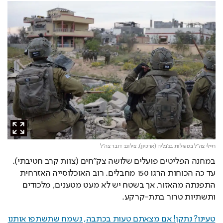
חיילי צה"ל בפעילות בג'בליה (ארכיון),
צילום: דובר צה"ל
במחנה הפליטים פועלים שלושה צק"חים (צוות קרב חטיבתי). 
עד כה הכוחות הרגו 150 מחבלים. רוב האוכלוסייה האזרחית 
התפנתה מהאזור, אך בשטח יש לא מעט מטענים, מלכודים 
ותשתיות טרור בתת-קרקע.
טעינו? נתקן! אם מצאתם טעות בכתבה, נשמח שתשתפו אותנו