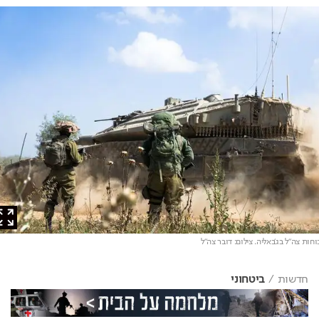
ת צה"ל בג'באליה
. צילום: דובר צה"ל
חדשות
ביטחוני