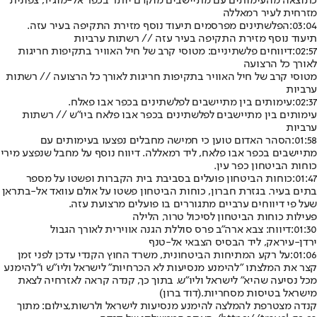
כתוצאה מהעימותים עם מתיישבים מוקדם יותר בכפר אל-מוג'יר, צפונית
מזרחית לעיר רמאללה
03:04:
הפלשתינים מפרסמים תיעוד נוסף מזירת התקיפה בעיר עזה.
תיעוד נוסף מזירת התקיפה בעיר עזה // רשתות ערביות
02:57:
דיווחים פלשתיניים: מטוסי קרב של חיל האוויר בתקיפות חריגות
לאורך כל הרצועה
מטוסי קרב של חיל האוויר בתקיפות חריגות לאורך כל הרצועה // רשתות
ערביות
02:37:
עימותים בין מתיישבים לפלשתינים בכפר אבו פאלח.
עימותים בין מתיישבים לפלשתינים בכפר אבו פלאח ביו"ש // רשתות
ערביות
01:58:
הסהר האדום טוען כי חמישה מחבלים נפצעו בעימותים עם
מתיישבים בכפר אבו פלאח, ליד רמאללה. דיווח נוסף על מחבל שנפצע מירי
כוחות הביטחון כפר עין.
01:47:
כוחות הביטחון פועלים בסביבת בית הקברות ופשטו על מספר
בתים בעיר. בגזרת חברון, כוחות הביטחון פשטו על אולם עוואד אל-בתראן
שעל פי דיווחים ערביים מתגוררים בו פועלים מרצועת עזה.
פעילות כוחות הביטחון לסיכול טרור, הלילה
01:30:
דיווח: צבא ארה"ב פרס סוללת הגנה אווירית לאורך הגבול
ירדן-עיראק, ליד הבסיס הצבאי אל-טנף
01:06:
על רקע המתיחות הביטחונית, משרד החוץ הקנדי עדכן לפני זמן
קצר את המלצתו "להימנע מנסיעות לא הכרחיות" לישראל וליו"ש ו"להימנע
מכל נסיעה שהיא" לישראל וליו"ש. בתוך כך, קנדה קראה לאזרחיה לצאת
מישראל בטיסות מסחריות.
(דוד ברון)
קנדה מצטרפת להמלצה להימנע מנסיעות לישראל ולרשות,צילום: מתוך