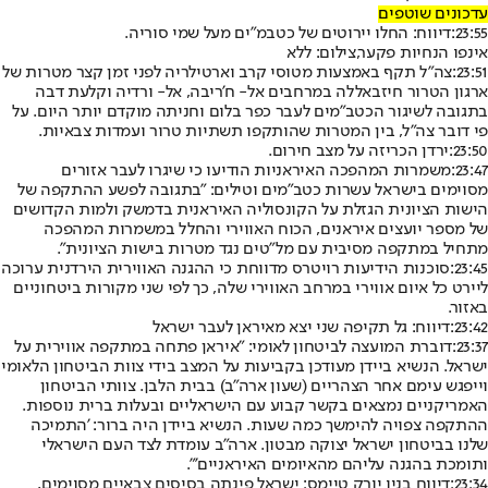
עדכונים שוטפים
23:55:
דיווח: החלו יירוטים של כטבמ"ים מעל שמי סוריה.
אינפו הנחיות פקער,צילום: ללא
23:51:
צה"ל תקף באמצעות מטוסי קרב וארטילריה לפני זמן קצר מטרות של
ארגון הטרור חיזבאללה במרחבים אל- ח'ריבה, אל- ורדיה וקלעת דבה
בתגובה לשיגור הכטב"מים לעבר כפר בלום וחניתה מוקדם יותר היום. על
פי דובר צה"ל, בין המטרות שהותקפו תשתיות טרור ועמדות צבאיות.
23:50:
ירדן הכריזה על מצב חירום.
23:47:
משמרות המהפכה האיראניות הודיעו כי שיגרו לעבר אזורים
מסוימים בישראל עשרות כטב"מים וטילים: "בתגובה לפשע ההתקפה של
הישות הציונית הגזלת על הקונסוליה האיראנית בדמשק ולמות הקדושים
של מספר יועצים איראנים, הכוח האווירי והחלל במשמרות המהפכה
מתחיל במתקפה מסיבית עם מל"טים נגד מטרות בישות הציונית".
23:45:
סוכנות הידיעות רויטרס מדווחת כי ההגנה האווירית הירדנית ערוכה
ליירט כל איום אווירי במרחב האווירי שלה, כך לפי שני מקורות ביטחוניים
באזור.
23:42:
דיווח: גל תקיפה שני יצא מאיראן לעבר ישראל
23:37:
דוברת המועצה לביטחון לאומי: "איראן פתחה במתקפה אווירית על
ישראל. הנשיא ביידן מעודכן בקביעות על המצב בידי צוות הביטחון הלאומי
וייפגש עימם אחר הצהריים (שעון ארה"ב) בבית הלבן. צוותי הביטחון
האמריקניים נמצאים בקשר קבוע עם הישראליים ובעלות ברית נוספות.
ההתקפה צפויה להימשך כמה שעות. הנשיא ביידן היה ברור: 'התמיכה
שלנו בביטחון ישראל יצוקה מבטון. ארה"ב עומדת לצד העם הישראלי
ותומכת בהגנה עליהם מהאיומים האיראניים'".
23:34:
דיווח בניו יורק טיימס: ישראל פינתה בסיסים צבאיים מסוימים,