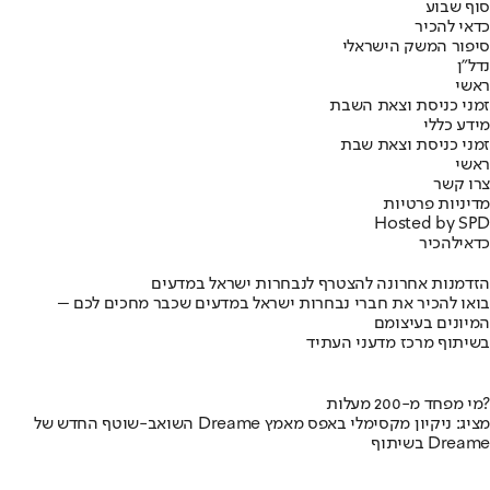
סוף שבוע
כדאי להכיר
סיפור המשק הישראלי
נדל"ן
ראשי
זמני כניסת וצאת השבת
מידע כללי
זמני כניסת וצאת שבת
ראשי
צרו קשר
מדיניות פרטיות
Hosted by SPD
כדאי
להכיר
הזדמנות אחרונה להצטרף לנבחרות ישראל במדעים
בואו להכיר את חברי נבחרות ישראל במדעים שכבר מחכים לכם –
המיונים בעיצומם
בשיתוף מרכז מדעני העתיד
מי מפחד מ-200 מעלות?
השואב-שוטף החדש של Dreame מציג: ניקיון מקסימלי באפס מאמץ
בשיתוף Dreame