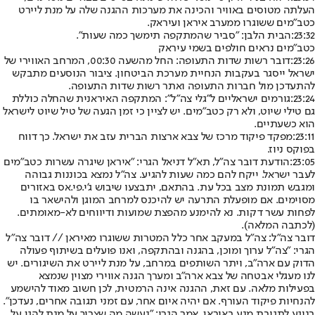
העלתה מטוסים באוויר והכינה את מערכות ההגנה שלה על מנת ליירט
כטב"מים ששוגרו ממערב איראן ועיראק.
23:32:
הבית הלבן: "סביר שהמתקפה תימשך כמה שעות".
כטב"מים נראים חולפים בשמי עיראק
23:26:
דובר רשות שדות התעופה: החל מהשעה 00:30, המרחב האווירי של
ישראל ייסגר בעקבות הנחיית מערכת הביטחון. ציבור הנוסעים מתבקש
להתעדכן מול חברות התעופה ואתר רשות שדות התעופה.
23:24:
גורמים ישראליים ל"גלי צה״ל": המתקפה האיראנית שהחלה כוללת
גם טילי שיוט, ולא רק כטב״מים. יש לציין כי זמן הגעה של טיל שיוט לישראל
הוא כשעתיים.
23:11:
מפקד פיקוד מרכז של צבא ארצות הברית עזב את ישראל. כך דווח
בפוקס ניוז.
23:05:
הודעת דובר צה"ל, תא"ל דניאל הגרי: "איראן שיגרה עשרות כטב"מים
לעבר ישראל. ייקח להם כמה שעות להגיע. צה"ל נמצא בכוננות גבוהה
ומגבש תמונת מצב בכל עת. בהתאם, יתבצעו שיבוש ג'י.פי.אס באזורים
מסוימים. אם מופעלת התרעה יש להיכנס למרחב המוגן ולהישאר בו
לפחות עשר דקות. נא להימנע מהפצת שמועות ודיווחים לא-מאומתים.
(
לכתבה המלאה
).
דובר צה"ל: צה"ל במעקב אחר כלל המטרות ששוגרו מאיראן // דובר צה"ל
הגרי: "צה"ל ערוך ומוכן, בהגנה ובהתקפה, ואנו פועלים בשיתוף פעולה
הדוק עם ארה"ב, ויתר השותפים במרחב, על מנת ליירט את השיגורים. יש
לנו מעגלי אבטחה של צבא ארה"ב ומערך הגנה אווירי מצוין שנמצא
בפעילות מלאה. עם זאת, ההגנה אינה הרמטית, לכן חשוב מאוד להישמע
להנחיות פיקוד העורף. אם יהיה איום אחר, עם זמני תגובה אחרים, נעדכן".
בנוגע לתגובת מנע באיראן, אמר הגרי: "נעשה מה שצריך על מנת להגן על