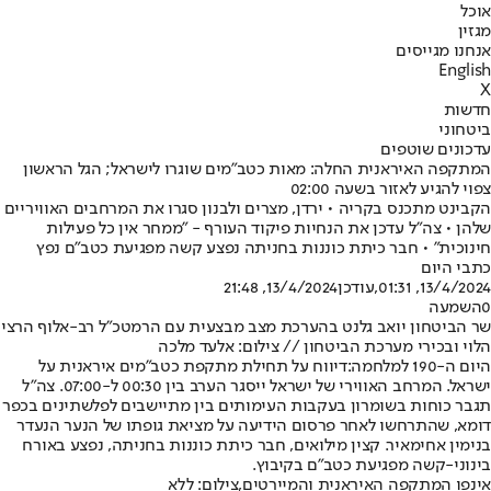
אוכל
מגזין
אנחנו מגייסים
English
X
חדשות
ביטחוני
עדכונים שוטפים
המתקפה האיראנית החלה: מאות כטב"מים שוגרו לישראל; הגל הראשון
צפוי להגיע לאזור בשעה 02:00
הקבינט מתכנס בקריה • ירדן, מצרים ולבנון סגרו את המרחבים האוויריים
שלהן • צה"ל עדכן את הנחיות פיקוד העורף - "ממחר אין כל פעילות
חינוכית" • חבר כיתת כוננות בחניתה נפצע קשה מפגיעת כטב"ם נפץ
כתבי היום
13/4/2024, 01:31
,עודכן
13/4/2024, 21:48
0
השמעה
שר הביטחון יואב גלנט בהערכת מצב מבצעית עם הרמטכ״ל רב-אלוף הרצי
הלוי ובכירי מערכת הביטחון // צילום: אלעד מלכה
היום ה-190 למלחמה:
דיווח על תחילת מתקפת כטב"מים איראנית על
ישראל. המרחב האווירי של ישראל ייסגר הערב בין 00:30 ל-07:00. צה"ל
תגבר כוחות בשומרון בעקבות העימותים בין מתיישבים לפלשתינים בכפר
דומא, שהתרחשו לאחר פרסום הידיעה על מציאת גופתו של הנער הנעדר
בנימין אחימאיר. קצין מילואים, חבר כיתת כוננות בחניתה, נפצע באורח
בינוני-קשה מפגיעת כטב"ם בקיבוץ.
אינפו המתקפה האיראנית והמיירטים,צילום: ללא