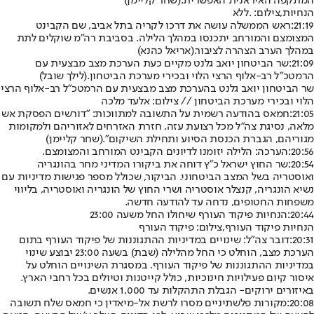
המתקפה האיראנית האפשרית.
(שחר קליימן)
הנחיות,צילום: .ללא
21:19:
ראש הממשלה עושה את דרכו לקריה בתל אביב, שם הקבינט
המצומצם והמורחב יתכנסו במהלך הלילה. בסביבת רה"מ שוקלים לתת
במהלך הערב הצהרה לציבור.
(אריאל כהנא)
21:09:
שר הביטחון יואב גלנט מקיים כעת הערכת מצב מבצעית עם
הרמטכ״ל רב-אלוף הרצי הלוי ובכירי מערכת הביטחון.
(לילך שובל)
שר הביטחון יואב גלנט בהערכת מצב מבצעית עם הרמטכ״ל רב-אלוף הרצי
הלוי ובכירי מערכת הביטחון // צילום: אלעד מלכה
21:05:
חמאס בהודעה רשמית על התשובה למתווכות: ״דורשים הפסקת אש
מלאה, נסיגת צה״ל מכל רצועת עזה, חזרת האזרחים לאזוריהם ולמקומות
מגוריהם, הגברת הכנסת הסיוע ותחילת השיקום".
(שחר קליימן)
20:56:
הערכה: הלילה יזומנו לדיונים הקבינט המורחב והמצומצם.
20:54:
שר החוץ ישראל כ"ץ דוחה את ביקורו המדיני מחר בהונגריה
ואוסטריה בשל המצב הביטחוני. הביקור, שכולל מספר פגישות מדיניות עם
נשיא הונגריה, קנצלר אוסטריה ושרי החוץ של הונגריה ואוסטריה, בליווי
משפחות החטופים, נדחה עד להודעה חדשה.
20:44:
הנחיות פיקוד העורף שיחולו החל משעה 23:00
הנחיות פיקוד העורף,צילום: פיקוד העורף
20:31:
דובר צה"ל: שינויים במדיניות ההתגוננות של פיקוד העורף בתום
הערכת מצב, הוחלט כי החל מהלילה (שבת) בשעה 23:00 יבוצע שינוי
במדיניות ההתגוננות של פיקוד העורף. במסגרת השינויים הוחלט על
איסור קיום פעילויות חינוכיות, כולל קייטנות וטיולים בכל רחבי הארץ.
באיזורים ירוקים- הגבלת התהקלות עד 1,000 אנשים.
20:08:
מקורות פלשתיניים מסרו לרשת אל-מיאדין כי חמאס שלח תשובה