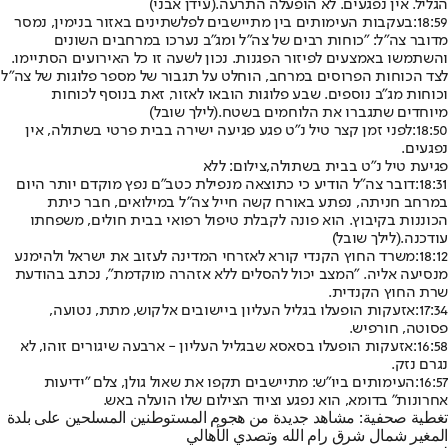
הגליל. אין נפגעים. לא הופעלה התרעה.
(עידן אבני)
18:59:
בעקבות העימותים בין מתיישבים לפלשתינים באזור בנימין, נמסר
מדובר צה"ל: "כוחות רבים של צה"ל ומג"ב נערכו במרחבים השונים
והשתמשו באמצעים לפיזור הפגנות. נכון לשעה זו כל האירועים הסתיימו.
לצד הכוחות הפרוסים במרחב, הוחלט על תגבור של מספר פלוגות של צה"ל
וכוחות מג"ב נוספים. שבע פלוגות הובאו לאזור, זאת בנוסף לכוחות
מיוחדים שתגברו את הלוחמים בשטח.
(לילך שובל)
18:50:
לפני זמן קצר טיל נ"ט פגע פגיעה ישירה בבית פרטי בשתולה, אין
נפגעים.
פגיעת טיל נ"ט בבית בשתולה,צילום: ללא
18:31:
דובר צה"ל הודיע כי כתוצאה מנפילת כטב״ם נפץ מוקדם יותר היום
במרחב חניתה, נפתע באורח קשה חייל צה"ל במילואים, חבר כיתת
הכוננות בקיבוץ. הוא פונה לקבלת טיפול רפואי בבית חולים, משפחתו
עודכנה.
(לילך שובל)
18:12:
משרד החוץ הקנדי קורא לאזרחי המדינה לעזוב את ישראל ולהימנע
מנסיעה אליה. "המצב יכול להסלים ללא אזהרה מוקדמת", נכתב בהודעת
שרת החוץ הקנדית.
17:34:
אזעקות הופעלו בגליל העליון ביישובים אלקוש, מתת, נטועה,
פסוטה, חורפיש.
16:58:
אזעקות הופעלו בסאסא שבגליל העליון - ארבעה שיגורים זוהו, לא
נגרם נזק.
16:57:
העימותים ביו"ש: מתיישבים תקפו את שאול גולן, צלם "ידיעות
אחרונות" בדומא, הוא נפגע וציוד הצילום שלו הועלה באש.
تغطية صحفية: مشاهد جديدة من هجوم المستوطنين المسلحين على بلدة
المغير شمال شرق رام الله وتصدي الأهالي