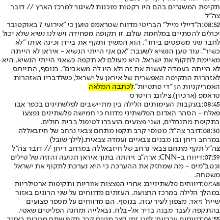
תקיפת המשגרים בהם היו רקטות מוכנות לשיגור למרכז הארץ // דובר
צה"ל
08:52:
ה"דיילי מייל" הבריטי מדווח שטראמפ טוען כי "אירועי 7 באוקטובר
יכולים להסתיים במלחמת עולם. זו תקופה מפחידה ויש לנו נשיא שלא יכול
לחבר שני משפטים ביחד". הוא המשיך ותקף את ביידן וכינה אותו "לא
כשיר". עוד טען הנשיא לשעבר: "אם אני הייתי הנשיא - איראן לא הייתה
מאיימת לתקוף את ישראל. היא מעולם לא תקפה כשאני הייתי הנשיא, היא
לא הייתה בעמדה לעשות את זה ולא היו לה משאבים". בנוסף, התייחס
לאזהרות התקיפה האפשרית של איראן על ישראל, כשלדבריו האזהרות
האמריקניות הן "די פתטיות".
לכתבה המלאה
טראמפ (ארכיון),צילום: רויטרס
08:45:
בעקבות העימותים הלילה בין מתיישבים לפלשתינים בכפר אבו
פאלח - הסהר האדום הפלשתיני מדווח כי חמישה פלשתינים נפצעו
בתקיפת מתנחלים, ושני פצועים הועברו לטיפול בבית חולים.
08:30:
דובר צה"ל: מטוסי קרב תקפו מתחם צבאי נרחב של חיזבאללה
במרחב ריחן ובו מבנים צבאיים ועמדה צבאית.
(לילך שובל)
צה"ל תקף מתחם צבאי נרחב של חיזבאללה במרחב ריחן // דובר צה"ל
07:59:
דיווח ב-CNN: ארה"ב זיהתה בתוך איראן תנועה והזזה של טילים
וכטב"מים - מה שמחזק את ההערכה כי היא נערכת לתקוף את ישראל
משטחה.
07:48:
דיווחים פלשתיניים: אחרי הפצצות אווריות ותקיפות ארטילריות
במהלך הלילה במרכז הרצועה, העזתים מדווחים על שני הרוגים באזור
שייח' זיאד, מצפון לעיר עזה. בנוסף, הם מדווחים על מספר פצועים
בהתקפה לעבר מבנה בדיר אל-בלח, גבאלייה ומחנה הפליטים שאטי.
06:55:
דיווחים ערביים: לפני זמן קצר מטוס קרב תקף שתח מטרות באזור