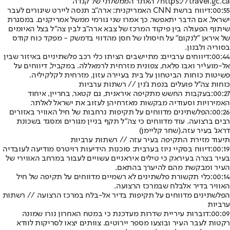
https://travel.gc.ca/ האתר הממשלתי של קנדה
00:55:
דיווח ברשת CNN האמריקנית: ארה"ב תנסה ליירט שיגורים לעבר
ישראל, אם הדבר יתאפשר. כך אמרו שני גורמי ממשל אמריקנים. במסגרת
שיתוף הפעולה בין פיקוד המרכז של צבא ארה"ב לבין צה"ל בצל האיומים
של איראן "לנקום" על חיסולו של חסן מהדווי בדמשק - מפקד כוח קודס
בסוריה ולבנון.
00:44:
דיווחים ערביים: מתיישבים הציתו כלי רכב פלשתיניים באיזור שבין
אל-מועי'יר ואבו פלאח, צפונית מזרחית לרמאללה. במקביל, דיווחים על
פשיטות כוחות הביטחון על בית בעיירה עזון, מזרחית לקלקיליה.
כוחות צה''ל פועלים בנפת ג'נין // רשתות ערביות
00:27:
בעקבות החשש מתקיפה איראנית, גם קטאר, בחריין, איחוד
האמירויות וסעודיה מבקשות מאזרחיהן לעזוב את ישראל לאלתר.
00:26:
הפלשתינים מדווחים על תקיפות נרחבות של חיל האוויר באזורים
רבים ברצועה. עוד מדווחים כי צה"ל תקף בניין מגורים ומסגד בשכונת
דראג' בעיר עזה.
(שחר קליימן)
תיעוד מזירת התקיפה בעיר עזה // רשתות ערביות
00:19:
דיווח בסקיי ניוז בערבית: סוכנות הידיעות רויטרס מודיעה לעובדיה
בעיר בצרה בעיראק כי טילים איראניים עשויים לעבור במרחב האווירי של
העיר ומבקשת מהם להיערך בהתאם.
00:14:
כלי תקשורת פלשתינים לא רשמיים מדווחים על תקיפה של חיל
האוויר בדיר אלבלח שבמרכז הרצועה.
הפלשתינים מדווחים על תקיפות בדיר אל-בלח במרכז הרצועה // רשתות
ערביות
00:09:
דוברות עיריית שדרות מעדכנת כי במטח האחרון נורו שמונה
רקטות לעבר העיר ובוצעו מספר יירוטים. צוותים יצאו לסריקות לוודא