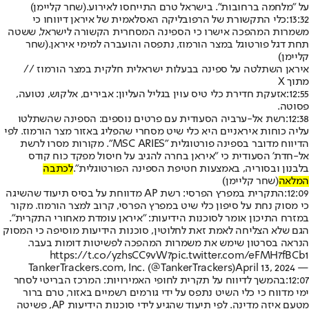
על "מלחמה ברחובות". בישראל טרם התייחסו לאירוע.
(שחר קליימן)
13:32:
כלי התקשורת של הרפובליקה האסלאמית של איראן דיווחו כי
משמרות המהפכה אישרו כי הספינה המסחרית הקשורה לישראל, ששטה
תחת דגל פורטוגל במצר הורמוז, נתפסה והועברה למימי איראן.
(שחר
קליימן)
איראן השתלטה על ספינה בבעלות ישראלית חלקית במצר הורמוז //
מתוך X
12:55:
אזעקת חדירת כלי טיס עוין בגליל העליון: אבירים, אלקוש, נטועה,
פסוטה.
12:38:
רשת אל-ערביה הסעודית עם פרטים נוספים: הספינה שהשתלטו
עליה כוחות איראניים היא כלי שיט מסחרי שהפליג באזור מצר הורמוז. לפי
הדיווח מדובר בספינה פורטוגלית "MSC ARIES". מקורות מסרו לרשת
אל-חדת' הסעודית כי "איראן בחרה להגיב על חיסול מפקד כוח קודס
בלבנון ובסוריה, באמצעות חטיפת הספינה הפורטוגלית".
לכתבה
המלאה
(שחר קליימן)
12:09:
התקרית במפרץ הפרסי: רשת AP מדווחת על בסיס תיעוד שהשיגה
כי מסוק נחת על סיפון כלי שיט במפרץ הפרסי, קרוב למצר הורמוז. מקור
במזרח התיכון אומר לסוכנות הידיעות: ״איראן עומדת מאחורי התקרית״.
הגם שלא הצליחה לאמת זאת לחלוטין, סוכנות הידיעות מוסיפה כי המסוק
הנראה בסרטון שימש את משמרות המהפכה לפשיטות דומות בעבר.
https://t.co/yzhsCC9vW7
pic.twitter.com/eFMH7fBCb1
April 13, 2024
— TankerTrackers.com, Inc. (@TankerTrackers)
12:07:
בהמשך לדיווח על תקרית לחופי האמירויות: המרכז הבריטי לסחר
ימי מדווח כי כלי השיט נתפס על ידי גורמים רשמיים באזור, טרם ברור
מטעם איזה מדינה. לפי תיעוד שהגיע לידי סוכנות הידיעות AP, פשיטה