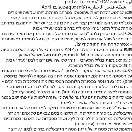
لهم.
pic.twitter.com/TcDMwVcta3
— شبكة قدس الإخبارية (@qudsn)
April 12, 2024
16:25:
בהמשך להתרעות שהופעלו במרחב חניתה, זוהו שלושה שיגורים
שחצו משטח לבנון לעבר ישראל, שנפלו בשטחים פתוחים. בנוסף, שני
כטב״מי נפץ חצו לפני זמן קצר משטח לבנון לעבר ישראל והתפוצצו במרחב.
כוחות צה״ל תקפו בירי ארטילרי בדרום לבנון.
(עידן אבני)
16:24:
שר הביטחון גלנט: "כואב את מותו של הנער בנימין אחימאיר, שנרצח
בידי מחבל שפל. אני פונה לציבור, פעולות נקם יקשו על לוחמינו במשימתם
- אסור לקחת את החוק לידיים".
15:55:
סוכנות הידיעות ההולנדית ANP מדווחת כי על רקע ההסלמה באזור,
חברת התעופה ההולנדית KLM תפסיק לטוס מעל ישראל ואיראן.
15:31:
האזעקות בגליל המערבי - זוהו שלושה שיגורים מלבנון.
(עידן אבני)
15:21:
אזעקות הופעלו בגליל המערבי.
14:59:
עיתונאי איראני המקורב לשלטון: "ההשתלטות של משמרות המהפכה
על הספינה ממזרח למצר הורמוז איננה התגובה הצפויה (לחיסול בדמשק -
ש"ק). זהו צעד נוסף במסגרת הלוחמה הפסיכולוגית והכלכלית מזה ימים -
בהתאם לדרך של אחינו בתימן. זהו גם מסר לארה"ב לגבי הגורם שמחזיק
במפתח למצר הורמוז. התגובה (לחיסול) תגיע בהכרח".
(שחר קליימן)
14:55:
דיווחים פלשתיניים על נער פלשתיני שנורה למוות ע"י מתיישב בכפר
אל-מור'ייר באזור רמאללה.
(שחר קליימן)
14:50:
צה"ל תקף בארבעה מרחבים שונים במקביל מטרות של ארגון הטרור
חיזבאללה. במסגרת התקיפה, הותקפו מבנים צבאיים של ארגון הטרור
חיזבאללה במרחבים חולא ובית ליף, ושתי מפקדות של הארגון במרחבים
אל עדייסא וא-טייבה.
(עידן אבני)
תקיפת שורת מטרות של ארגון הטרור חיזבאללה בדרום לבנון // דובר