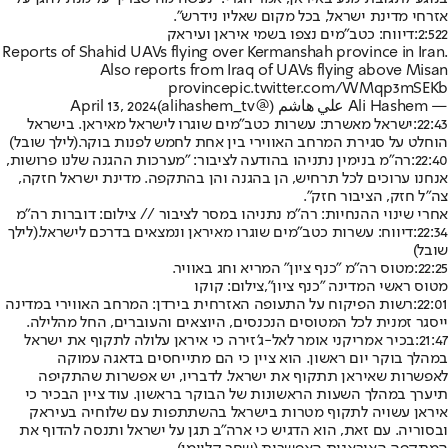
אזרחי מדינת ישראל, בכל מקום שאליו נידרש".
2:522:
דיווח: כטב"מים נצפו בשמי איראן ועיראק
Reports of Shahid UAVs flying over Kermanshah province in Iran.
Also reports from Iraq of UAVs flying above Misan
province
pic.twitter.com/WMqp3mSEKb
— Ali Hashem علي هاشم (@alihashem_tv)
April 13, 2024
22:43:
ישראל מאשרת: עשרות כטב"מים שוגרו לישראל מאיראן. בישראל
הוחלט על סגירת המרחב האווירי בין אחת לחמש לפנות בוקר.
(לילך שובל)
22:40:
רה"מ בנימין נתניהו בהודעה לציבור: "מערכות ההגנה שלנו פרושות,
אנחנו ערוכים לכל תרחיש, הן בהגנה והן בהתקפה. מדינת ישראל חזקה,
צה"ל חזק, הציבור חזק".
אחרי שינוי ההנחיות: רה"מ נתניהו במסר לציבור // צילום: דוברות רה"מ
22:34:
דיווח: עשרות כטב"מים שוגרו מאיראן ונמצאים בדרכם לישראל.
(לילך
שובל)
22:25:
מטוס רה"מ "כנף ציון" המריא וחג באוויר.
מטוס ראשי המדינה "כנף ציון",צילום: קוקו
22:01:
רשות הפיקוח על התעופה האזרחית בירדן: המרחב האווירי במדינה
ייסגר זמנית לכל המטוסים הנכנסים, היוצאים והעוברים, החל מהלילה.
21:47:
בכיר אמריקני אומר לאל-ג'זירה כי איראן עלולה לתקוף את ישראל
במהלך בוקר יום ראשון. הוא ציין כי הם מתייחסים בדאגה עמוקה
לאפשרות שאיראן תתקוף את ישראל. לדבריו, יש אפשרות שהתקיפה
תיערך במהלך השעות הראשונות של הבוקר בראשון. עוד ציין הבכיר כי
איראן עשויה לתקוף מטרות בישראל בהשתתפות עם שלוחיה בעיראק
ובסוריה. עם זאת, הוא הדגיש כי ארה"ב תגן על ישראל ותנסה להדוף את