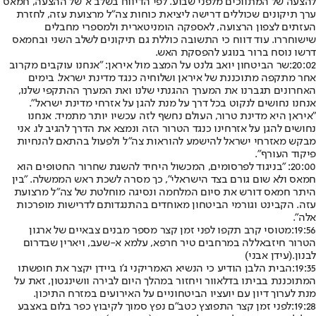
להצעה של המתווכים מלפני שבוע. לפי הדיווח בשלב א' של ההצעה, חמאס
ערך תיקונים שכוללים דרישה ליציאת כוחות צה"ל מרצועת עזה, לחזרת
העזתים לצפון הרצועה, לאספקה הומניטארית ולמספרי מחבלים
שישוחררו. עוד דווח כי התשובה כוללת גם תיקונים לשלב השני ובחמאס
דרשו נוסח ברור בנוגע להפסקת האש.
20:02:
שר הביטחון יואב גלנט על המצב מול איראן: "אנחנו עוקבים מקרוב
אחר מתקפה מתוכננת של איראן ושלוחיה כנגד מדינת ישראל. בימים
האחרונים תגברנו את המערך ההגנתי שלנו ואת המערך ההתקפי שלנו,
אנחנו נחושים לנקוט בכל דרך על מנת להגן על אזרחי מדינת ישראל״.
״איראן היא מדינת טרור, העולם נחשף לזה עכשיו יותר מתמיד. אנחנו
נחושים להגן על אזרחינו כנגד הטרור הזה ונמצא את הדרך להגיב לו. אני
מבקש מאזרחי ישראל להישמע להוראות צה"ל ולפעול בהתאם להנחיות
פיקוד העורף".
20:00: "
בניגוד לפרסומים, המכשול היחיד להשגת שחרור החטופים הוא
חמאס ולא שום גורם בצד הישראלי", כך מסרה לשכת ראש הממשלה. "בין
היתר חמאס דורש את סיום המלחמה ונסיגה מוחלטת של צה״ל מרצועת
עזה. הקבינט וגורמי הביטחון מאוחדים בהתנגדותם לדרישות מופרכות
אלה".
19:56:
מטוסי קרב תקפו לפני זמן קצר מספר מבנים צבאיים של ארגון
הטרור חיזבאללה במרחבים טיר חרפא, עלמא א-שעב, ויארין שבדרום
לבנון.
(עידן אבני)
19:35:
הבית הלבן הודיע כי הנשיא האמריקני ג'ו ביידן יקצר את חופשתו
המתוכננת בביתו בדלאוור ויחזור במהלך היום לבירה וושינגטון, זאת על
מנת לערוך דיון עם יועציו הביטחוניים על האירועים במזרח התיכון.
19:28:
לפני זמן קצר התפוצץ כטב"ם נפץ סמוך לקיבוץ כפר בלום באצבע