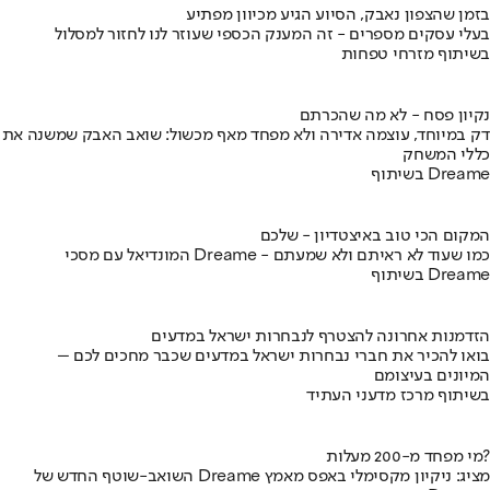
בזמן שהצפון נאבק, הסיוע הגיע מכיוון מפתיע
בעלי עסקים מספרים - זה המענק הכספי שעוזר לנו לחזור למסלול
בשיתוף מזרחי טפחות
נקיון פסח - לא מה שהכרתם
דק במיוחד, עוצמה אדירה ולא מפחד מאף מכשול: שואב האבק שמשנה את
כללי המשחק
בשיתוף Dreame
המקום הכי טוב באיצטדיון - שלכם
המונדיאל עם מסכי Dreame - כמו שעוד לא ראיתם ולא שמעתם
בשיתוף Dreame
הזדמנות אחרונה להצטרף לנבחרות ישראל במדעים
בואו להכיר את חברי נבחרות ישראל במדעים שכבר מחכים לכם –
המיונים בעיצומם
בשיתוף מרכז מדעני העתיד
מי מפחד מ-200 מעלות?
השואב-שוטף החדש של Dreame מציג: ניקיון מקסימלי באפס מאמץ