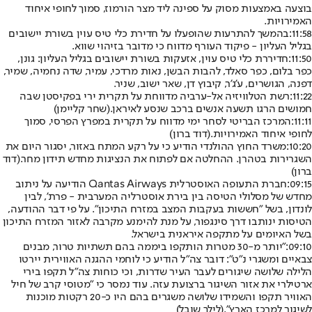
בוצעה באמצעות מסוק על ספינה ליד מצר הורמוז, סמוך לחופי איחוד
האמירויות.
11:58:
בהמשך להתרעות שהופעלו על חדירת כלי טיס עוין בשורת יישובים
בגליל העליון - פיקוד העורף מדווח כי מדובר בזיהוי שווא.
11:50:
חדיררת כלי טיס עוין, אזעקות בשורת יישובים בגליל העליון: גונן,
כפר בלום, כפר סאלד, להבות הבשן, נאות מרדכי, עמיר, שדה נחמיה, שמיר,
דפנה, הגושרים, ע'ג'ר, קיבוץ דן, שאר ישוב, שניר.
11:22:
רשת הטלוויזיה אל-ערביה מדווחת על תקרית ירי בפקיסטן שבה
חמושים הרגו תשעה אנשים ברכב שנסע לאיראן.
(שחר קליימן)
11:11:
המרכז הבריטי לסחר ימי מדווח על תקרית במפרץ הפרסי, סמוך
לחופי איחוד האמירויות.
(דוד ברון)
10:20:
משרד החוץ ההולנדי הודיע כי על רקע המתח באזור, יסגור היום את
השגרירות בטהרן. ההחלטה אם לפתוח את הנציגות מחדש תידון מחר.
(דוד
ברון)
09:15:
חברת התעופה האוסטרלית Qantas Airways הודיעה על ניתוב
מחדש של מסלולי הטיסה בין בירת אוסטרליה המערבית - פרת', לבין
לונדון, בשל "חששות בעקבות המצב במזרח התיכון". על פי דבר ההודעה,
הטיסות ינותבו דרך סינגפור, על מנת להימנע מקרבה לאזור המזרח התיכון
בשל האיומים על מתקפה איראנית בישראל.
09:10:
"יותר מ-30 מטרות הותקפו ביממה בהם תשתיות טרור, מבנים
צבאיים ומשגרי נ"ט": דובר צה"ל הודיע כי לוחמי ההגנה האווירית יירטו
הלילה שלושה שיגורים לעבר העיר שדרות, וכי כוחות צה"ל תקפו בירי
ארטילרי את אזור השיגור ברצועת עזה. עוד נמסר כי "מטוסי קרב של חיל
האוויר תקפו והשמידו שלושה משגרים בהם היו כ-20 רקטות מוכנות
לשיגור למרכז הארץ".
(לילך שובל)