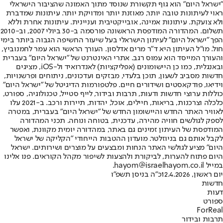
"ישראל היום" הוא גוף תקשורת שנוסד מתוך האמונה שהציבור הישראלי
ראוי לעיתונות טובה יותר, מאוזנת יותר ומדויקת יותר. עיתונות שמדברת
ולא צועקת. עיתונות אמינה, אובייקטיבית ועניינית. עיתונות אחרת וללא
תשלום. המהדורה המודפסת הראשונה פורסמה ב-30 ביולי 2007, וב-2010
הפך "ישראל היום" לעיתון הישראלי בעל שיעור החשיפה הגבוה ביותר בימי
חול. מו"ל העיתון היא ד"ר מרים אדלסון. העורך הראשי הוא עמר לחמנוביץ,
והעורך המייסד הוא עמוס רגב. אתרי האינטרנט של "ישראל היום" בעברית
ובאנגלית, כמו כן היישומונים (אפליקציות) לאנדרואיד ול-iOS, מציגים
חדשות מסביב לשעון, תוכן בלעדי, מבזקים ועדכונים, ניתוחים ופרשנויות,
וידיאו, פודקאסטים ושידורים חיים. פלטפורמות הדיגיטל של "ישראל היום"
כוללות ערוצי חדשות ודעות, תרבות ובידור, לייף סטייל, טכנולוגיה, ספורט,
כלכלה וצרכנות, בריאות, חיילים, אוכל, יהדות, תיירות ורכב. ב-2021 עלו
לאוויר האתר החדש והיישומון החדש של "ישראל היום" בעברית, במטרה
לספק לגולשים חוויה מהירה, עדכנית, בטוחה ונוחה. תכני המהדורה
המודפסת של העיתון זמינים גם באתר, במהדורה יומית מקוונת, ואפשר
לקבל אותם גם בניוזלטר. מועדון ההטבות הייחודי "הקליקה של ישראל
היום" מציע לגולשי האתר הנחות ומבצעים על מוצרים ושירותים. ישראל
היום פתוח להערות, לביקורת ולהצעות לשיפור מקהל הקוראים. פנו אלינו
במייל hayom@israelhayom.co.il.
יום ראשון, 12.4.2026
כ"ה בניסן תשפ"ו
חדשות
דעות
ספורט
ForReal
תרבות ובידור