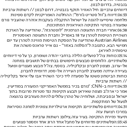
בנבטיה, בדרום לבנון.
דיווחים ערביים: חיל האוויר תוקף בנבטיה, דרום לבנון // רשתות ערביות
06:53:
דיווח ב"וול סטריט ג'ורנל": ההחלטה האמריקנית לקדם ספינות
מלחמה שיסייעו להגנה על ישראל התקבלה בעקבות אזהרה שהעביר גורם
שמעורה בפרטי התקיפה האיראנית המתוכננת.
06:38:
אחרי חברת התעופה הגרמנית "לופטהנזה", שהודיעה על הארכת
השהיית הטיסות לטהרן עד 18 באפריל, וחברת התעופה האוסטרית
Austrian Airlines שהודיעה על הפסקת הטיסות מווינה לטהרן עד יום
חמישי הבא, כתגובה ל"הסלמה באזור" - גם אייר פראנס משהה את
טיסותיה לאיראן.
05:14:
כוחות צה"ל פועלים הלילה ברחבי יהודה ושומרון, כך על פי דיווחים
פלשתיניים. הלוחמים מבצעים חיפושים בבתים של תושבים במחנה
אל-ערוב, מצפון לחברון ובקלקיליה. בנוסף, צה"ל מבצע מעצרים ופועל
בעיירה עידנה ממערב לחברון העיירה אל-סמו, דרומית לחברון.
כוחות הביטחון פשטו על מסעדה ליד כיכר השהיד אבו עלי איאד בקלקיליה
// רשתות ערביות
04:53:
דיווח ב-CNN: "גורם בכיר בממשל האמריקני המעורה במודיעין,
אמר כי ארה"ב מצפה שאיראן תבצע תקיפות נגד מטרות מרובות בתוך
ישראל ובסביבתה, ושלוחיה של טהרן עלולים להיות מעורבים בהוצאה
לפעול של המתקפות.
04:31:
דיווחים פלשתיניים: תקיפות ארטילריות צפונית למחנה נוסיראת
במרכז רצועת עזה
תיעוד מזירת התקיפה בעיר עזה,צילום: רשתות ערביות
03:45:
הפלשתינים מדווחים על מחבל אחד הרוג אחד ומספר פצועים