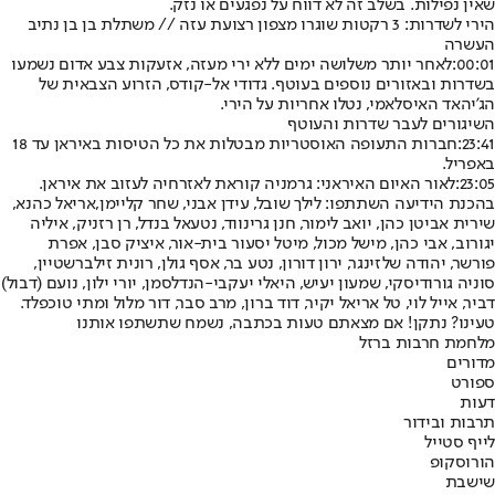
שאין נפילות. בשלב זה לא דווח על נפגעים או נזק.
הירי לשדרות: 3 רקטות שוגרו מצפון רצועת עזה // משתלת בן בן נתיב
העשרה
00:01:
לאחר יותר משלושה ימים ללא ירי מעזה, אזעקות צבע אדום נשמעו
בשדרות ובאזורים נוספים בעוטף. גדודי אל-קודס, הזרוע הצבאית של
הג'יהאד האיסלאמי, נטלו אחריות על הירי.
השיגורים לעבר שדרות והעוטף
23:41:
חברות התעופה האוסטריות מבטלות את כל הטיסות באיראן עד 18
באפריל.
23:05:
לאור האיום האיראני: גרמניה קוראת לאזרחיה לעזוב את איראן.
בהכנת הידיעה השתתפו: לילך שובל, עידן אבני, שחר קליימן,
אריאל כהנא,
שירית אביטן כהן, יואב לימור, חנן גרינווד, נטעאל בנדל, רן רזניק, איליה
יגורוב, אבי כהן, מישל מכול, מיטל יסעור בית-אור, איציק סבן, אפרת
פורשר, יהודה שלזינגר, ירון דורון, נטע בר, אסף גולן, רונית זילברשטיין,
סוניה גורודיסקי, שמעון יעיש, היאלי יעקבי-הנדלסמן, יורי ילון, נועם (דבול)
דביר, אייל לוי, טל אריאל יקיר, דוד ברון, מרב סבר, דור מלול ומתי טוכפלד.
טעינו? נתקן! אם מצאתם טעות בכתבה, נשמח שתשתפו אותנו
מלחמת חרבות ברזל
מדורים
ספורט
דעות
תרבות ובידור
לייף סטייל
הורוסקופ
שישבת