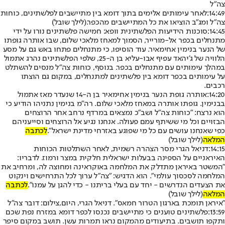
צה"ל
14:49:
לאחר עימותים אלימים בתוך דומא בין מתיישבים לפלשתינים, כוחות
צה״ל ומג״ב הוציאו את כל המתיישבים מהכפר.
(לילך שובל)
14:45:
סוכנות הידיעות הפלשתינית וופא: חמישה פלשתינים נורו על ידי
מתנחלים בכפר אל-מורייר, הסמוך למאחז מלאכי שלום, שבו אותרה גופתו
של הנער בנימין אחימאיר. עוד הוסיפו, כי מתנחלים פתחו באש גם על מסע
הלוויה של ג'יהאד עפיף אבו-עליא בן ה-25, שלפי הפלשתינים נהרג אתמול
במהלך עימותים עם מתנחלים בכפר. בנוסף, כוחות צה"ל מנסים להשתלט
על עימותים בכפר דומא בין פלשתינים למתנחלים, במקום גם הוצתו
רכבים.
14:20:
אותרה גופת הנער בנימין אחימאיר בן ה-14 שנעדר מאז אתמול
בבנימין. גופתו אותרה במאחז מלאכי שלום. רה"מ בנימין נתניהו הודיע כי
הוא נרצח: "כוחות צה"ל ושב"כ נמצאים במרדף נרחב אחר הרוצחים
הבזויים וכל מי ששיתף עמם פעולה. אנחנו נגיע אל הרוצחים וסייעניהם
כפי שאנחנו עושים עם כל מי שפוגע באזרחי מדינת ישראל".
לכתבה
המלאה
(לילך שובל)
14:15:
דניאל הגרי מסר הצהרה רשמית, לאחר השתלטות הכוחות
האיראניים על הספינה בבעלות ישראלית חלקית במצר ורמוז. לדבריו:
"המשטר באיראן מתדלק את המלחמה באוקראינה ומחוצה לה, ומרחיב את
המלחמה לסכסוך עולמי". הוא הדגיש: "צה"ל ערוך לכל התרחישים וינקוט
את הצעדים הנדרשים - יחד עם בעלי בריתנו - כדי להגן על עמנו".
לכתבה
המלאה
(לילך שובל)
"איראן תומכת בארגון הטרור חמאס". דניאל הגרי, היום,צילום: דובר צה"ל
13:59:
פלשתינים טוענים כי מתיישבים נכנסו לכפר דומא במזרח נפת שכם
ותקפו תושבים. בתיעודים מהמקום נראו תמרות עשן. תושב במקום סיפר